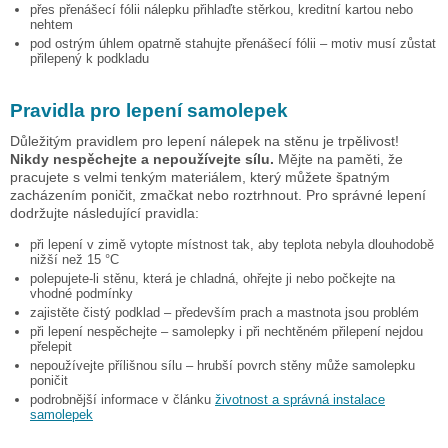
přes přenášecí fólii nálepku přihlaďte stěrkou, kreditní kartou nebo
nehtem
pod ostrým úhlem opatrně stahujte přenášecí fólii – motiv musí zůstat
přilepený k podkladu
Pravidla pro lepení samolepek
Důležitým pravidlem pro lepení nálepek na stěnu je trpělivost!
Nikdy nespěchejte a nepoužívejte sílu.
Mějte na paměti, že
pracujete s velmi tenkým materiálem, který můžete špatným
zacházením poničit, zmačkat nebo roztrhnout. Pro správné lepení
dodržujte následující pravidla:
při lepení v zimě vytopte místnost tak, aby teplota nebyla dlouhodobě
nižší než 15 °C
polepujete-li stěnu, která je chladná, ohřejte ji nebo počkejte na
vhodné podmínky
zajistěte čistý podklad – především prach a mastnota jsou problém
při lepení nespěchejte – samolepky i při nechtěném přilepení nejdou
přelepit
nepoužívejte přílišnou sílu – hrubší povrch stěny může samolepku
poničit
podrobnější informace v článku
životnost a správná instalace
samolepek