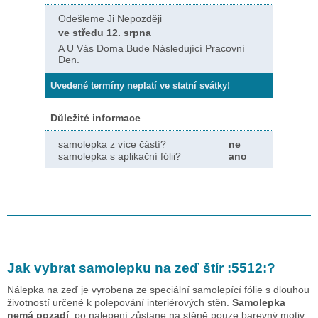
Odešleme Ji Nepozději
ve středu 12. srpna
A U Vás Doma Bude Následující Pracovní
Den.
Uvedené termíny neplatí ve statní svátky!
Důležité informace
samolepka z více částí?
ne
samolepka s aplikační fólii?
ano
Jak vybrat samolepku na zeď
štír :5512:
?
Nálepka na zeď je vyrobena ze speciální samolepící fólie s dlouhou
životností určené k polepování interiérových stěn.
Samolepka
nemá pozadí
, po nalepení zůstane na stěně pouze barevný motiv.