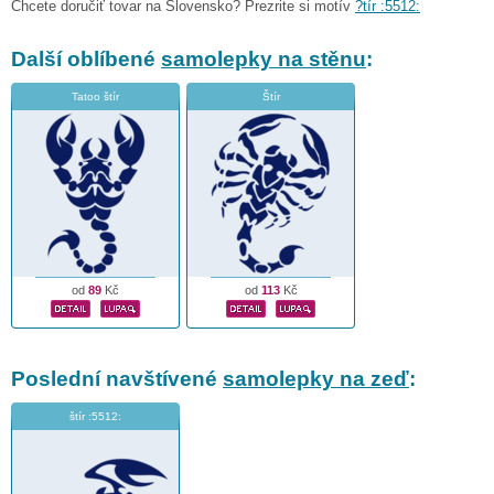
Chcete doručiť tovar na Slovensko? Prezrite si motív
?tír :5512:
Další oblíbené
samolepky na stěnu
:
Tatoo štír
Štír
od
89
Kč
od
113
Kč
Poslední navštívené
samolepky na zeď
:
štír :5512: