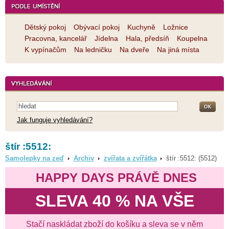
Dětský pokoj
Obývací pokoj
Kuchyně
Ložnice
Pracovna, kancelář
Jídelna
Hala, předsíň
Koupelna
K vypínačům
Na ledničku
Na dveře
Na jiná místa
Jak funguje vyhledávání?
štír :5512:
Samolepky na zeď
Archiv
zvířata a zvířátka
štír :5512: (5512)
HAPPY DAYS PRÁVĚ DNES
SLEVA 40 % NA VŠE
Stačí naskládat zboží do košíku a sleva se v něm