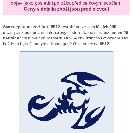
objeví jako poslední položka před celkovým součtem.
Ceny v detailu zboží jsou před slevou!
Samolepku na zeď
štír :5512:
vyrábíme ze speciálních fólií
určených k polepování interiérových stěn. Nálepku nabízíme
ve 48
barvách
v minimálním rozměru
10×7.4 cm
.
štír :5512:
ozdobí zeď
každého bytu či nábytek. Katalogové číslo nálepky:
5512
.