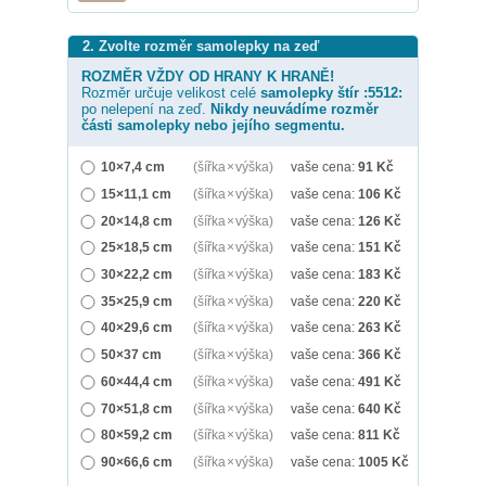
2. Zvolte rozměr samolepky na zeď
ROZMĚR VŽDY OD HRANY K HRANĚ!
Rozměr určuje velikost celé
samolepky
štír :5512:
po nelepení na zeď.
Nikdy neuvádíme rozměr
části samolepky nebo jejího segmentu.
10×7,4 cm
(šířka × výška)
vaše cena:
91
Kč
15×11,1 cm
(šířka × výška)
vaše cena:
106
Kč
20×14,8 cm
(šířka × výška)
vaše cena:
126
Kč
25×18,5 cm
(šířka × výška)
vaše cena:
151
Kč
30×22,2 cm
(šířka × výška)
vaše cena:
183
Kč
35×25,9 cm
(šířka × výška)
vaše cena:
220
Kč
40×29,6 cm
(šířka × výška)
vaše cena:
263
Kč
50×37 cm
(šířka × výška)
vaše cena:
366
Kč
60×44,4 cm
(šířka × výška)
vaše cena:
491
Kč
70×51,8 cm
(šířka × výška)
vaše cena:
640
Kč
80×59,2 cm
(šířka × výška)
vaše cena:
811
Kč
90×66,6 cm
(šířka × výška)
vaše cena:
1005
Kč