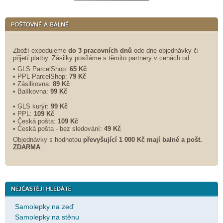
Zboží expedujeme
do 3 pracovních dnů
ode dne objednávky či
přijetí platby. Zásilky posíláme s těmito partnery v cenách od:
• GLS ParcelShop:
65 Kč
• PPL ParcelShop:
79 Kč
• Zásilkovna:
89 Kč
• Balíkovna:
99 Kč
• GLS kurýr:
99 Kč
• PPL:
109 Kč
• Česká pošta:
109 Kč
• Česká pošta - bez sledování:
49 Kč
Objednávky s hodnotou
převyšující 1 000 Kč mají balné a
pošt.
ZDARMA
.
Samolepky na zeď
Samolepky na stěnu