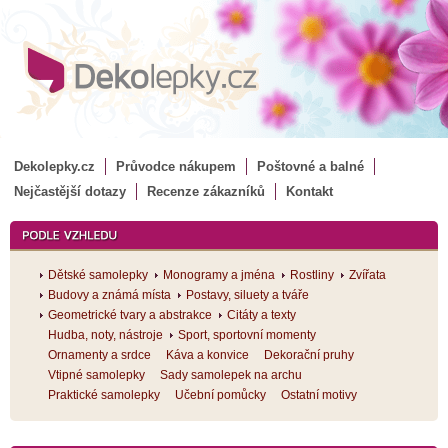
Dekolepky.cz
Průvodce nákupem
Poštovné a balné
Nejčastější dotazy
Recenze zákazníků
Kontakt
Dětské samolepky
Monogramy a jména
Rostliny
Zvířata
Budovy a známá místa
Postavy, siluety a tváře
Geometrické tvary a abstrakce
Citáty a texty
Hudba, noty, nástroje
Sport, sportovní momenty
Ornamenty a srdce
Káva a konvice
Dekorační pruhy
Vtipné samolepky
Sady samolepek na archu
Praktické samolepky
Učební pomůcky
Ostatní motivy