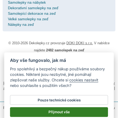
Samolepky na nábytek
Dekorativní samolepky na zeď
Samolepící dekorace na zeď
Velké samolepky na zeď
Nálepky na zeď
© 2010-2026 Dekolepky.cz provozuje
DOKI DOKI s.r.o.
V nabídce
najdete
2482 samolepek na zeď
Aby vše fungovalo, jak má
Návod k lepení
|
Životnost samolepek na zeď
|
Magazín
|
Obchodní
podmínky
|
Ochrana osobních údajů
|
Cookies
|
Reklamační řád
|
Pro spolehlivý a bezpečný nákup používáme soubory
Impressum
cookies. Některé jsou nezbytné, jiné pomáhají
samolepky na auto
|
fotomagnetky na lednici
|
fotokalendáře
|
zlepšovat naše služby. Chcete si
cookies nastavit
kühlschrank fotomagnete
|
foto magnesy na lodówkę
|
samolepky dieťa v
nebo souhlasíte s použitím všech?
aute
|
logoprinty
|
nálepky na stenu
|
dárky pro ženy
|
zakázkový 3d tisk
|
hodinový manžel česká lípa
|
živicové nálepky
Pouze technické cookies
Podle zákona o evidenci tržeb je prodávající povinen vystavit kupujícímu
účtenku.
Přijmout vše
Zároveň je povinen zaevidovat přijatou tržbu u správce daně on-line; v