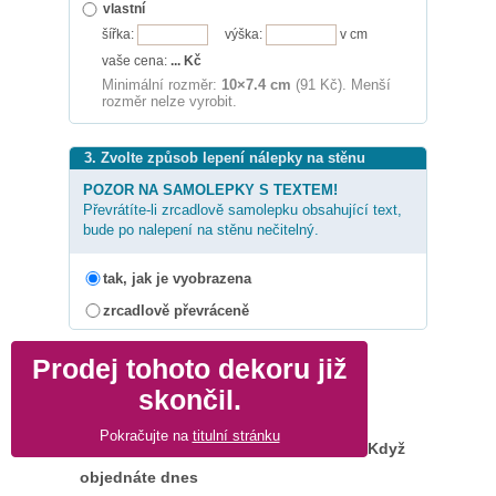
vlastní
šířka:
výška:
v cm
vaše cena:
...
Kč
Minimální rozměr:
10×7.4 cm
(91 Kč). Menší
rozměr nelze vyrobit.
3. Zvolte způsob lepení nálepky na stěnu
POZOR NA SAMOLEPKY S TEXTEM!
Převrátíte-li zrcadlově samolepku obsahující text,
bude po nalepení na stěnu nečitelný.
tak, jak je vyobrazena
zrcadlově převráceně
Prodej tohoto dekoru již
skončil.
Pokračujte na
titulní stránku
Když
objednáte dnes