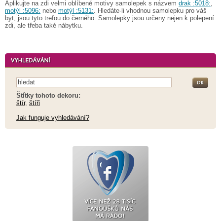
Aplikujte na zdi velmi oblíbené motivy samolepek s názvem
drak :5018:
,
motýl :5096:
nebo
motýl :5131:
. Hledáte-li vhodnou samolepku pro váš
byt, jsou tyto trefou do černého. Samolepky jsou určeny nejen k polepení
zdi, ale třeba také nábytku.
Štítky tohoto dekoru:
štír
,
štíři
Jak funguje vyhledávání?