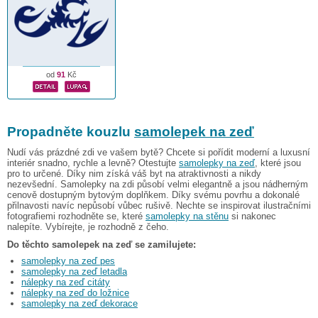
od
91
Kč
Propadněte kouzlu
samolepek na zeď
Nudí vás prázdné zdi ve vašem bytě? Chcete si pořídit moderní a luxusní
interiér snadno, rychle a levně? Otestujte
samolepky na zeď
, které jsou
pro to určené. Díky nim získá váš byt na atraktivnosti a nikdy
nezevšední. Samolepky na zdi působí velmi elegantně a jsou nádherným
cenově dostupným bytovým doplňkem. Díky svému povrhu a dokonalé
přilnavosti navíc nepůsobí vůbec rušivě. Nechte se inspirovat ilustračními
fotografiemi rozhodněte se, které
samolepky na stěnu
si nakonec
nalepíte. Vybírejte, je rozhodně z čeho.
Do těchto samolepek na zeď se zamilujete:
samolepky na zeď pes
samolepky na zeď letadla
nálepky na zeď citáty
nálepky na zeď do ložnice
samolepky na zeď dekorace