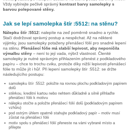
Vždy vybírejte pečlivě správný
kontrast barvy samolepky s
barvou polepované stěny.
Jak se lepí samolepka
štír :5512:
na stěnu?
Nálepku
štír :5512:
nalepíte na zeď poměrně snadno a rychle.
Stačí dodržovat správný postup a nespěchat. Až na některé
výjimky, jsou samolepky potaženy přenášecí fólií pro snadné lepení
na stěnu.
Přenášecí fólie má slabší lepivost, aby neponičila
výmalbu stěny
– není to její vada, nýbrž vlastnost. Členité
samolepky je nutné správným přihlazením přenést z podkladového
papíru – chce to trochu cviku, protože díky nižší lepivosti přenášecí
fólie to může jít i hůř. Při lepení samolepky
štír :5512:
se držte
následujícího postupu:
samolepku
štír :5512:
položte na rovnou plochu podkladovým papírem
dolů
stěrkou, kreditní kartou nebo nehtem důkladně a silně přihlaďte
přenášecí fólii k motivu
nálepku otočte a položte přenášecí fólií dolů (podkladovým papírem
vzhůru)
pod ostrým úhlem opatrně stahujte podkladový papír – motiv musí
zůstat na přenášecí fólii
motiv spolu s přenášecí fólií přeneste na vámi vybrané místo a
přilepte