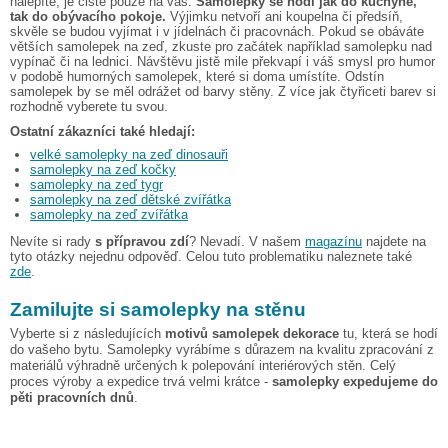
nalepíte, je čistě pouze na vás.
Samolepky se hodí jak do kuchyně,
tak do obývacího pokoje.
Výjimku netvoří ani koupelna či předsíň,
skvěle se budou vyjímat i v jídelnách či pracovnách. Pokud se obáváte
větších samolepek na zeď, zkuste pro začátek například samolepku nad
vypínač či na lednici. Návštěvu jistě mile překvapí i váš smysl pro humor
v podobě humorných samolepek, které si doma umístíte. Odstín
samolepek by se měl odrážet od barvy stěny. Z více jak čtyřiceti barev si
rozhodně vyberete tu svou.
Ostatní zákazníci také hledají:
velké samolepky na zeď dinosauři
samolepky na zeď kočky
samolepky na zeď tygr
samolepky na zeď dětské zvířátka
samolepky na zeď zvířátka
Nevíte si rady
s přípravou zdí
? Nevadí. V našem
magazínu
najdete na
tyto otázky nejednu odpověď. Celou tuto problematiku naleznete také
zde
.
Zamilujte si samolepky na stěnu
Vyberte si z následujících
motivů samolepek dekorace
tu, která se hodí
do vašeho bytu. Samolepky vyrábíme s důrazem na kvalitu zpracování z
materiálů výhradně určených k polepování interiérových stěn. Celý
proces výroby a expedice trvá velmi krátce -
samolepky expedujeme do
pěti pracovních dnů
.