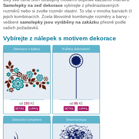
Samolepky na zeď dekorace
vybírejte z přednastavených
rozměrů nebo si zvolte rozměr vlastní. To vše v mnoha barvách či
jejich kombinacích. Zcela libovolně kombinujte rozměry a barvy -
veškeré
samolepky jsou vyráběny na zakázku
přesně podle
vašich požadavků.
Vybírejte z nálepek s motivem dekorace
Dekorace s kytkou
Květina dekorativní
od
193
Kč
od
85
Kč
Dekorační ornament
Strom kontura