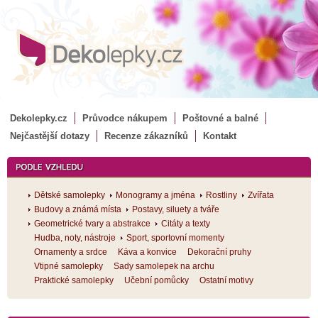
Dekolepky.cz
Průvodce nákupem
Poštovné a balné
Nejčastější dotazy
Recenze zákazníků
Kontakt
Dětské samolepky
Monogramy a jména
Rostliny
Zvířata
Budovy a známá místa
Postavy, siluety a tváře
Geometrické tvary a abstrakce
Citáty a texty
Hudba, noty, nástroje
Sport, sportovní momenty
Ornamenty a srdce
Káva a konvice
Dekorační pruhy
Vtipné samolepky
Sady samolepek na archu
Praktické samolepky
Učební pomůcky
Ostatní motivy