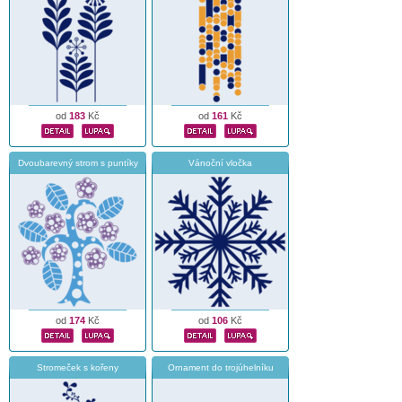
od
183
Kč
od
161
Kč
Dvoubarevný strom s puntíky
Vánoční vločka
od
174
Kč
od
106
Kč
Stromeček s kořeny
Ornament do trojúhelníku