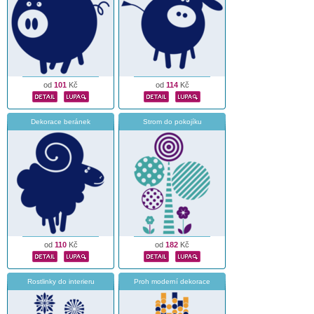
od
101
Kč
od
114
Kč
Dekorace beránek
Strom do pokojíku
od
110
Kč
od
182
Kč
Rostlinky do interieru
Proh moderní dekorace