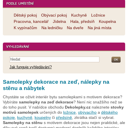
Dětský pokoj
Obývací pokoj
Kuchyně
Ložnice
Pracovna, kancelář
Jídelna
Hala, předsíň
Koupelna
K vypínačům
Na ledničku
Na dveře
Na jiná místa
Jak funguje vyhledávání?
Samolepky dekorace na zeď, nálepky na
stěnu a nábytek
Chystáte se oživit interiér bytu samolepkami s motivem dekorace?
Vybíráte
samolepky na zeď dekorace
? Není nic snažšího než se
do toho pusit. V nabídce obchodu
Dekolepky.cz
naleznete
stovky
motivů samolepek
určených do
ložnice
,
obývacího
a
dětského
pokoje
,
kuchyně
,
koupelny
či
předsíně
, zkrátka stačí si vybrat.
Samolepky na stěnu
s motivem dekorace jsou nejen praktické, ale
díky své ceně tvoří dostupný moderní doplněk každého interiéru.