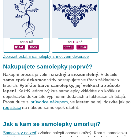
od
99
Kč
od
113
Kč
Zobrazit ostatní samolepky s motivem dekorace
Nakupujete samolepky poprvé?
Nákupní proces je velmi
snadný a srozumitelný
. V detailu
samolepek dekorace
vždy postupujete ve třech základních
krocích.
Vybíráte barvu samolepky, její velikost a způsob
lepení.
Každý jednotlivý kus samolepky vkládáte do košíku a
objednávku dokončíte vyplněnín dodacích a fakturačních údajů.
Prostudujte si
průvodce nákupem
, ve kterém se mj. dozvíte jak po
registraci
na nákupu samolepek ušetřit.
Jak a kam se samolepky umisťují?
Samolepky na zeď
zvládne nalepit opravdu každý. Kam si samolepku