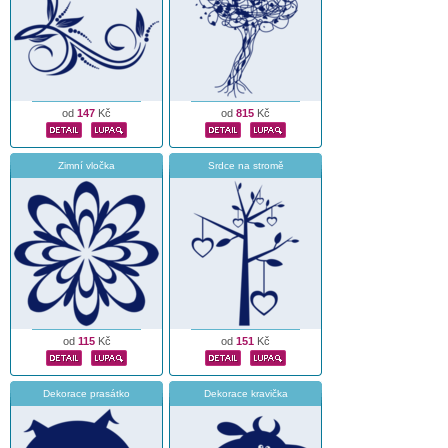
od
147
Kč
od
815
Kč
Zimní vločka
Srdce na stromě
od
115
Kč
od
151
Kč
Dekorace prasátko
Dekorace kravička