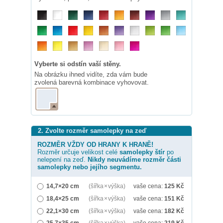
Vyberte si odstín vaší stěny.
Na obrázku ihned vidíte, zda vám bude
zvolená barevná kombinace vyhovovat.
2. Zvolte rozměr samolepky na zeď
ROZMĚR VŽDY OD HRANY K HRANĚ!
Rozměr určuje velikost celé
samolepky
štír
po
nelepení na zeď.
Nikdy neuvádíme rozměr části
samolepky nebo jejího segmentu.
14,7×20 cm
(šířka × výška)
vaše cena:
125
Kč
18,4×25 cm
(šířka × výška)
vaše cena:
151
Kč
22,1×30 cm
(šířka × výška)
vaše cena:
182
Kč
25,7×35 cm
(šířka × výška)
vaše cena:
219
Kč