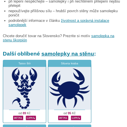
při lepení nespěchejte – samolepky i při nechtěném přilepení nejdou
přelepit
nepoužívejte přílišnou sílu – hrubší povrch stěny může samolepku
poničit
podrobnější informace v článku
životnost a správná instalace
samolepek
Chcete doručiť tovar na Slovensko? Prezrite si motív
samolepka na
stenu škorpión
Další oblíbené
samolepky na stěnu
:
Tatoo štír
Silueta kraba
od
89
Kč
od
95
Kč