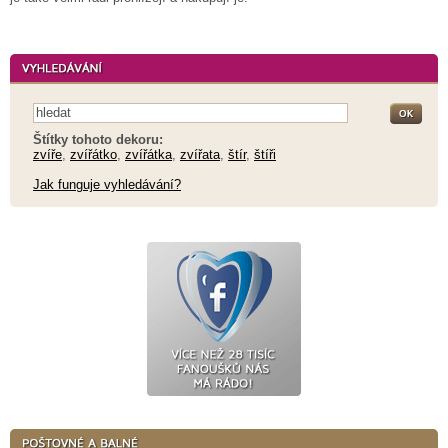
Štítky tohoto dekoru:
zvíře
,
zvířátko
,
zvířátka
,
zvířata
,
štír
,
štíři
Jak funguje vyhledávání?