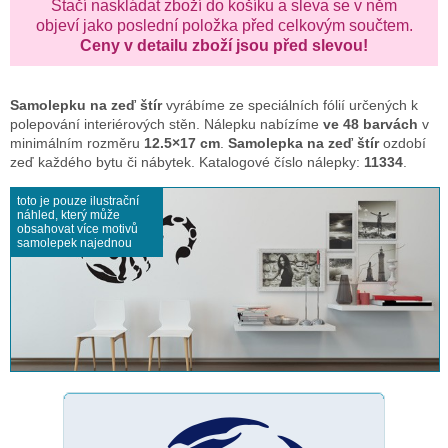
Stačí naskládat zboží do košíku a sleva se v něm
objeví jako poslední položka před celkovým součtem.
Ceny v detailu zboží jsou před slevou!
Samolepku na zeď
štír
vyrábíme ze speciálních fólií určených k
polepování interiérových stěn. Nálepku nabízíme
ve 48 barvách
v
minimálním rozměru
12.5×17 cm
.
Samolepka na zeď štír
ozdobí
zeď každého bytu či nábytek. Katalogové číslo nálepky:
11334
.
toto je pouze ilustrační
náhled, který může
obsahovat více motivů
samolepek najednou