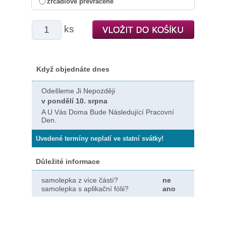
zrcadlově převráceně
ks
Když objednáte dnes
Odešleme Ji Nepozději
v pondělí 10. srpna
A U Vás Doma Bude Následující Pracovní
Den.
Uvedené termíny neplatí ve statní svátky!
Důležité informace
samolepka z více částí?
ne
samolepka s aplikační fólii?
ano