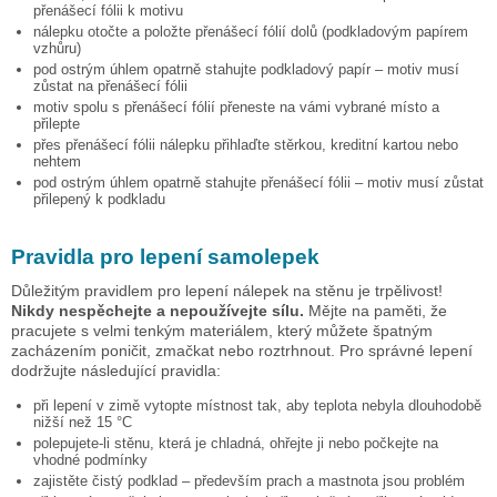
přenášecí fólii k motivu
nálepku otočte a položte přenášecí fólií dolů (podkladovým papírem
vzhůru)
pod ostrým úhlem opatrně stahujte podkladový papír – motiv musí
zůstat na přenášecí fólii
motiv spolu s přenášecí fólií přeneste na vámi vybrané místo a
přilepte
přes přenášecí fólii nálepku přihlaďte stěrkou, kreditní kartou nebo
nehtem
pod ostrým úhlem opatrně stahujte přenášecí fólii – motiv musí zůstat
přilepený k podkladu
Pravidla pro lepení samolepek
Důležitým pravidlem pro lepení nálepek na stěnu je trpělivost!
Nikdy nespěchejte a nepoužívejte sílu.
Mějte na paměti, že
pracujete s velmi tenkým materiálem, který můžete špatným
zacházením poničit, zmačkat nebo roztrhnout. Pro správné lepení
dodržujte následující pravidla:
při lepení v zimě vytopte místnost tak, aby teplota nebyla dlouhodobě
nižší než 15 °C
polepujete-li stěnu, která je chladná, ohřejte ji nebo počkejte na
vhodné podmínky
zajistěte čistý podklad – především prach a mastnota jsou problém