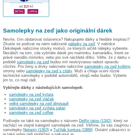
od
113
Kč
Samolepky na zeď jako originální dárek
Nevíte, čím obdarovat oslavence? Nakupujete dárky a hledáte inspiraci?
Zkuste se podívat na námi nabízené
nálepky na zeď
. V nabídce
Dekolepek nabízíme stovky motivů, ze kterých určitě nálepky vyberete.
Nezáleží na tom, zda vybíráte dárek pro maminku, kamarádku, které se
právě narodilo miminko, nebo pro své náctileté dítko. Věřte, že z dárku v
podobě
samolepky na zeď
budou mít neskrývanou radost opravdu
všichni. Pro ženy a dívky naleznete nabízíme
samolepky na zeď květiny
,
stromy nebo
samolepky na zeď s citáty
. Muži a chlapi ocení různé
technické samolepky v podobě automobilů, strojů nebo budov. Vyberte
jim to, co mají rádi.
Vybírejte dárky z následujících samolepek:
samolepky na zeď kytara
samolepky na zeď vláček
velké samolepky na zeď dinosauři
samolepky na zeď zvířata safari
samolepky na zeď coffee
Podívejte se také na samolepku s názvem
Delfín tatoo (1342)
, který se
nachází ve stejné kategorii samolepek na zeď. Věříme, že vás zaujmou i
samolepky
Netopýr (1363)
a
Tučňák kontura (1889)
. Ostatní zákazníci si
je také velmi rádi prohlížejí a nakupují je.