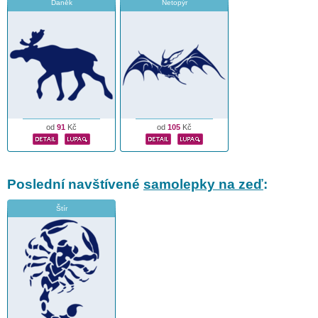
Daněk
Netopýr
od
91
Kč
od
105
Kč
Poslední navštívené
samolepky na zeď
:
Štír