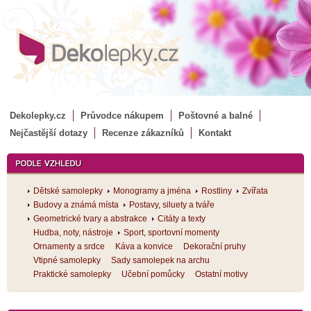
Dekolepky.cz
Průvodce nákupem
Poštovné a balné
Nejčastější dotazy
Recenze zákazníků
Kontakt
Dětské samolepky
Monogramy a jména
Rostliny
Zvířata
Budovy a známá místa
Postavy, siluety a tváře
Geometrické tvary a abstrakce
Citáty a texty
Hudba, noty, nástroje
Sport, sportovní momenty
Ornamenty a srdce
Káva a konvice
Dekorační pruhy
Vtipné samolepky
Sady samolepek na archu
Praktické samolepky
Učební pomůcky
Ostatní motivy