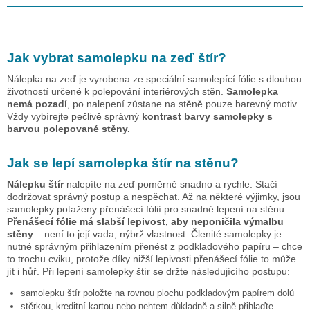
Jak vybrat samolepku na zeď
štír
?
Nálepka na zeď je vyrobena ze speciální samolepící fólie s dlouhou
životností určené k polepování interiérových stěn.
Samolepka
nemá pozadí
, po nalepení zůstane na stěně pouze barevný motiv.
Vždy vybírejte pečlivě správný
kontrast barvy samolepky s
barvou polepované stěny.
Jak se lepí samolepka
štír
na stěnu?
Nálepku
štír
nalepíte na zeď poměrně snadno a rychle. Stačí
dodržovat správný postup a nespěchat. Až na některé výjimky, jsou
samolepky potaženy přenášecí fólií pro snadné lepení na stěnu.
Přenášecí fólie má slabší lepivost, aby neponičila výmalbu
stěny
– není to její vada, nýbrž vlastnost. Členité samolepky je
nutné správným přihlazením přenést z podkladového papíru – chce
to trochu cviku, protože díky nižší lepivosti přenášecí fólie to může
jít i hůř. Při lepení samolepky
štír
se držte následujícího postupu:
samolepku
štír
položte na rovnou plochu podkladovým papírem dolů
stěrkou, kreditní kartou nebo nehtem důkladně a silně přihlaďte