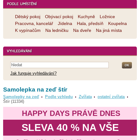
Dětský pokoj
Obývací pokoj
Kuchyně
Ložnice
Pracovna, kancelář
Jídelna
Hala, předsíň
Koupelna
K vypínačům
Na ledničku
Na dveře
Na jiná místa
Jak funguje vyhledávání?
Samolepka na zeď štír
Samolepky na zeď
Podle vzhledu
Zvířata
ostatní zvířata
Štír (11334)
HAPPY DAYS PRÁVĚ DNES
SLEVA 40 % NA VŠE