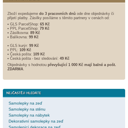
Zboží expedujeme
do 3 pracovních dnů
ode dne objednávky či
přijetí platby. Zásilky posíláme s těmito partnery v cenách od:
• GLS ParcelShop:
65 Kč
• PPL ParcelShop:
79 Kč
• Zásilkovna:
89 Kč
• Balíkovna:
99 Kč
• GLS kurýr:
99 Kč
• PPL:
109 Kč
• Česká pošta:
109 Kč
• Česká pošta - bez sledování:
49 Kč
Objednávky s hodnotou
převyšující 1 000 Kč mají balné a
pošt.
ZDARMA
.
Samolepky na zeď
Samolepky na stěnu
Samolepky na nábytek
Dekorativní samolepky na zeď
Samolepící dekorace na zeď