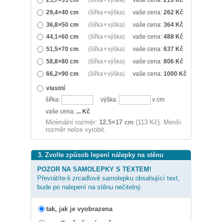
29,4×40 cm
(šířka × výška)
vaše cena:
262
Kč
36,8×50 cm
(šířka × výška)
vaše cena:
364
Kč
44,1×60 cm
(šířka × výška)
vaše cena:
488
Kč
51,5×70 cm
(šířka × výška)
vaše cena:
637
Kč
58,8×80 cm
(šířka × výška)
vaše cena:
806
Kč
66,2×90 cm
(šířka × výška)
vaše cena:
1000
Kč
vlastní
šířka:
výška:
v cm
vaše cena:
...
Kč
Minimální rozměr:
12.5×17 cm
(113 Kč). Menší
rozměr nelze vyrobit.
3. Zvolte způsob lepení nálepky na stěnu
POZOR NA SAMOLEPKY S TEXTEM!
Převrátíte-li zrcadlově samolepku obsahující text,
bude po nalepení na stěnu nečitelný.
tak, jak je vyobrazena