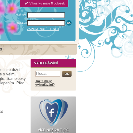
V košíku máte 0 položek
JMÉNO:
HESLO:
ZAPOMENUTÉ HESLO
t
-li se držet
e s velmi
ejte. Samolepky
Jak funguje
 lepením. Před
vyhledávání?
át