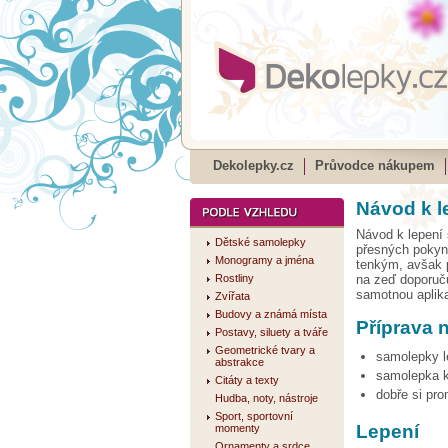
Dekolepky.cz
Průvodce nákupem
Návod k l
Návod k lepení 
Dětské samolepky
přesných pokynů
Monogramy a jména
tenkým, avšak p
Rostliny
na zeď doporuču
samotnou aplika
Zvířata
Budovy a známá místa
Příprava 
Postavy, siluety a tváře
Geometrické tvary a
samolepky l
abstrakce
samolepka k
Citáty a texty
dobře si pr
Hudba, noty, nástroje
Sport, sportovní
Lepení
momenty
Ornamenty a srdce