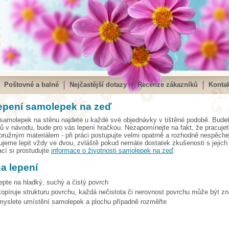
Poštovné a balné
Nejčastější dotazy
Recenze zákazníků
Kontak
epení samolepek na zeď
samolepek na stěnu najdete u každé své objednávky v tištěné podobě. Budete
 v návodu, bude pro vás lepení hračkou. Nezapomínejte na fakt, že pracujet
ružným materiálem - při práci postupujte velmi opatrně a rozhodně nespěch
jeme lepit vždy ve dvou, zvláště pokud nemáte dostatek zkušenosti s jejich
cí si prostudujte
informace o životnosti samolepek na zeď
.
na lepení
epte na hladký, suchý a čistý povrch
opíruje strukturu povrchu, každá nečistota či nerovnost povrchu může být zn
omyslete umístění samolepek a plochu případně rozměřte