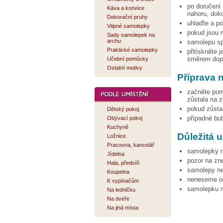
po doručení
Káva a konvice
nahoru, dok
Dekorační pruhy
uhlaďte a p
Vtipné samolepky
pokud jsou 
Sady samolepek na
archu
samolepu sp
Praktické samolepky
přitiskněte 
směrem dopr
Učební pomůcky
Ostatní motivy
Příprava 
začněte pom
zůstala na z
pokud zůsta
Dětský pokoj
případné bu
Obývací pokoj
Kuchyně
Důležitá 
Ložnice
Pracovna, kancelář
samolepky ne
Jídelna
pozor na zne
Hala, předsíň
samolepy ne
Koupelna
neneseme od
K vypínačům
samolepku n
Na ledničku
Na dveře
Na jiná místa