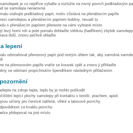
 samolepek je co nejdříve vybalte a rozložte na rovný povrch podkladovým p
ud se samolepa nenarovná
omalu stahujte podkladový papír, motiv zůstává na přenášecím papíře
mezi samolepou a přenášecím papírem bubliny, nevadí to
olu s přenášecím papírem přeneste na vámi vybrané místo
její levý horní roh a poté pomalu dohlaďte stěrkou (hadříkem) zbytek samolepy
ava dolů, znovu pečlivě uhlaďte
na lepení
alu odstraňovat přenosový papír pod ostrým úhlem tak, aby samotná samol
di
ne na přenosovém papíře vraťte se kousek zpět a znovu ji přihlaďte
bliny se odstraní propíchnutím špendlíkem následným přitlačením.
upozornění
lepte na zdroje tepla, teplo by je mohlo poškodit
čištění lepící plochy samolepy při kontaktu s textilií, prachem, apod.
jsou určeny pro čerstvě natřené, vlhké a latexové povrchy
povědnost za kvalitu povrchu
elze přelepovat na jiné místo