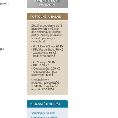
apírem
Zboží expedujeme
do 3
pracovních dnů
ode
dne objednávky či přijetí
platby. Zásilky posíláme
s těmito partnery v
cenách od:
• GLS ParcelShop:
65 Kč
epa
• PPL ParcelShop:
79 Kč
• Zásilkovna:
89 Kč
• Balíkovna:
99 Kč
• GLS kurýr:
99 Kč
• PPL:
109 Kč
• Česká pošta:
109 Kč
• Česká pošta - bez
sledování:
49 Kč
Objednávky s
hodnotou
převyšující
1 000 Kč mají balné
a
pošt. ZDARMA
.
Samolepky na zeď
Samolepky na stěnu