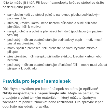
fólie to může jít i hůř. Při lepení samolepky
květ ze stébel
se držte
následujícího postupu:
samolepku
květ ze stébel
položte na rovnou plochu podkladovým
papírem dolů
stěrkou, kreditní kartou nebo nehtem důkladně a silně přihlaďte
přenášecí fólii k motivu
nálepku otočte a položte přenášecí fólií dolů (podkladovým papírem
vzhůru)
pod ostrým úhlem opatrně stahujte podkladový papír – motiv musí
zůstat na přenášecí fólii
motiv spolu s přenášecí fólií přeneste na vámi vybrané místo a
přilepte
přes přenášecí fólii nálepku přihlaďte stěrkou, kreditní kartou nebo
nehtem
pod ostrým úhlem opatrně stahujte přenášecí fólii – motiv musí zůstat
přilepený k podkladu
Pravidla pro lepení samolepek
Důležitým pravidlem pro lepení nálepek na stěnu je trpělivost!
Nikdy nespěchejte a nepoužívejte sílu.
Mějte na paměti, že
pracujete s velmi tenkým materiálem, který můžete špatným
zacházením poničit, zmačkat nebo roztrhnout. Pro správné lepení
dodržujte následující pravidla: