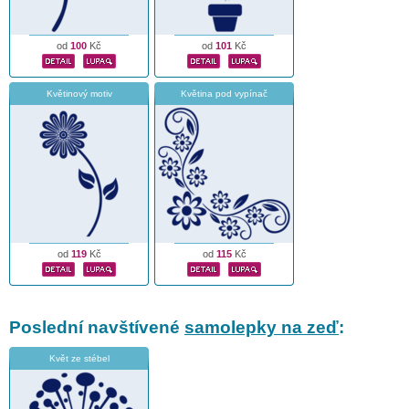
od
100
Kč
od
101
Kč
Květinový motiv
Květina pod vypínač
od
119
Kč
od
115
Kč
Poslední navštívené
samolepky na zeď
:
Květ ze stébel