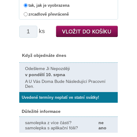
tak, jak je vyobrazena
zrcadlově převráceně
ks
Když objednáte dnes
Odešleme Ji Nepozději
v pondělí 10. srpna
A U Vás Doma Bude Následující Pracovní
Den.
Uvedené termíny neplatí ve statní svátky!
Důležité informace
samolepka z více částí?
ne
samolepka s aplikační fólii?
ano