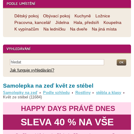
Dětský pokoj
Obývací pokoj
Kuchyně
Ložnice
Pracovna, kancelář
Jídelna
Hala, předsíň
Koupelna
K vypínačům
Na ledničku
Na dveře
Na jiná místa
Jak funguje vyhledávání?
Samolepka na zeď květ ze stébel
Samolepky na zeď
Podle vzhledu
Rostliny
stébla a klasy
Květ ze stébel (11684)
HAPPY DAYS PRÁVĚ DNES
SLEVA 40 % NA VŠE