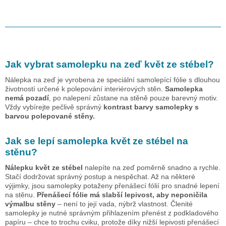
Jak vybrat samolepku na zeď
květ ze stébel
?
Nálepka na zeď je vyrobena ze speciální samolepící fólie s dlouhou
životností určené k polepování interiérových stěn.
Samolepka
nemá pozadí
, po nalepení zůstane na stěně pouze barevný motiv.
Vždy vybírejte pečlivě správný
kontrast barvy samolepky s
barvou polepované stěny.
Jak se lepí samolepka
květ ze stébel
na
stěnu?
Nálepku
květ ze stébel
nalepíte na zeď poměrně snadno a rychle.
Stačí dodržovat správný postup a nespěchat. Až na některé
výjimky, jsou samolepky potaženy přenášecí fólií pro snadné lepení
na stěnu.
Přenášecí fólie má slabší lepivost, aby neponičila
výmalbu stěny
– není to její vada, nýbrž vlastnost. Členité
samolepky je nutné správným přihlazením přenést z podkladového
papíru – chce to trochu cviku, protože díky nižší lepivosti přenášecí