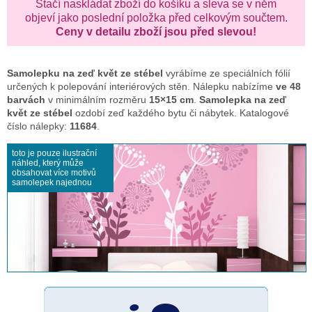
Stačí naskládat zboží do košíku a sleva se v něm
objeví jako poslední položka před celkovým součtem.
Ceny v detailu zboží jsou před slevou!
Samolepku na zeď
květ ze stébel
vyrábíme ze speciálních fólií
určených k polepování interiérových stěn. Nálepku nabízíme
ve 48
barvách
v minimálním rozměru
15×15 cm
.
Samolepka na zeď
květ ze stébel
ozdobí zeď každého bytu či nábytek. Katalogové
číslo nálepky:
11684
.
toto je pouze ilustrační
náhled, který může
obsahovat více motivů
samolepek najednou