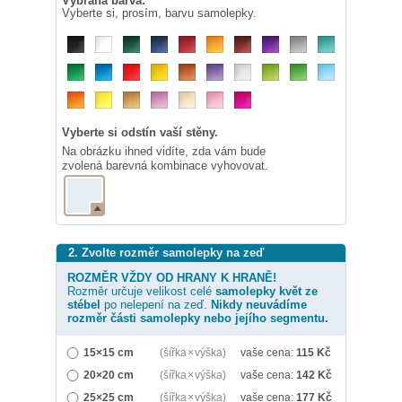
Vybraná barva:
Vyberte si, prosím, barvu samolepky.
Vyberte si odstín vaší stěny.
Na obrázku ihned vidíte, zda vám bude
zvolená barevná kombinace vyhovovat.
2. Zvolte rozměr samolepky na zeď
ROZMĚR VŽDY OD HRANY K HRANĚ!
Rozměr určuje velikost celé
samolepky
květ ze
stébel
po nelepení na zeď.
Nikdy neuvádíme
rozměr části samolepky nebo jejího segmentu.
15×15 cm
(šířka × výška)
vaše cena:
115
Kč
20×20 cm
(šířka × výška)
vaše cena:
142
Kč
25×25 cm
(šířka × výška)
vaše cena:
177
Kč