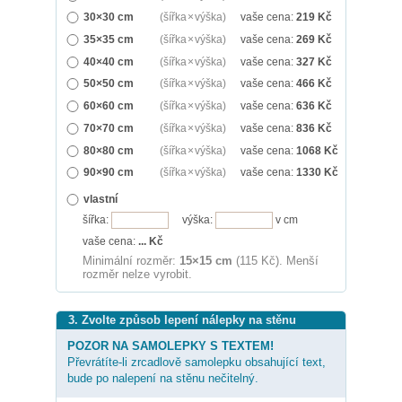
30×30 cm
(šířka × výška)
vaše cena:
219
Kč
35×35 cm
(šířka × výška)
vaše cena:
269
Kč
40×40 cm
(šířka × výška)
vaše cena:
327
Kč
50×50 cm
(šířka × výška)
vaše cena:
466
Kč
60×60 cm
(šířka × výška)
vaše cena:
636
Kč
70×70 cm
(šířka × výška)
vaše cena:
836
Kč
80×80 cm
(šířka × výška)
vaše cena:
1068
Kč
90×90 cm
(šířka × výška)
vaše cena:
1330
Kč
vlastní
šířka:
výška:
v cm
vaše cena:
...
Kč
Minimální rozměr:
15×15 cm
(115 Kč). Menší
rozměr nelze vyrobit.
3. Zvolte způsob lepení nálepky na stěnu
POZOR NA SAMOLEPKY S TEXTEM!
Převrátíte-li zrcadlově samolepku obsahující text,
bude po nalepení na stěnu nečitelný.