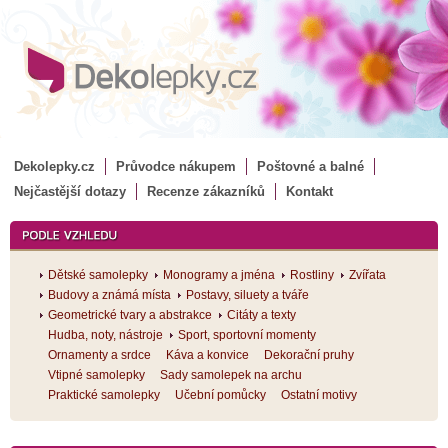
Dekolepky.cz
Průvodce nákupem
Poštovné a balné
Nejčastější dotazy
Recenze zákazníků
Kontakt
Dětské samolepky
Monogramy a jména
Rostliny
Zvířata
Budovy a známá místa
Postavy, siluety a tváře
Geometrické tvary a abstrakce
Citáty a texty
Hudba, noty, nástroje
Sport, sportovní momenty
Ornamenty a srdce
Káva a konvice
Dekorační pruhy
Vtipné samolepky
Sady samolepek na archu
Praktické samolepky
Učební pomůcky
Ostatní motivy