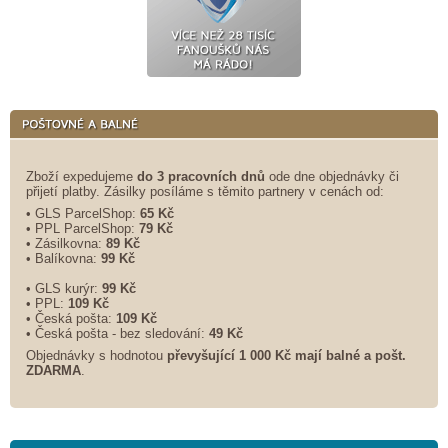
Zboží expedujeme
do 3 pracovních dnů
ode dne objednávky či
přijetí platby. Zásilky posíláme s těmito partnery v cenách od:
• GLS ParcelShop:
65 Kč
• PPL ParcelShop:
79 Kč
• Zásilkovna:
89 Kč
• Balíkovna:
99 Kč
• GLS kurýr:
99 Kč
• PPL:
109 Kč
• Česká pošta:
109 Kč
• Česká pošta - bez sledování:
49 Kč
Objednávky s hodnotou
převyšující 1 000 Kč mají balné a
pošt.
ZDARMA
.