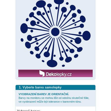
1. Vyberte barvu samolepky
VYOBRAZENÍ BAREV JE ORIENTAČNÍ.
Barvy na monitoru se mohou lišit od odstínu skutečné fólie,
ve vyobrazení může být tolerance v barevném tónu.