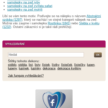
samolepky na zeď ryby
samolepky na zeď zvířata safari
samolepky na zeď motýli
Líbí se vám tento motiv. Podívejte se na nálepku s názvem
Abstraktní
ozdoba (1297)
, který se nachází ve stejné kategorii nálepek na zeď.
Možná vás zaujme i samolepka
Rostlinka (1841)
nebo
Stébla v květu
(1232)
. Ostatní zákazníci si je také rádi prohlížejí.
Štítky tohoto dekoru:
stéblo
,
stébla
,
list
,
listy
,
lístek
,
lístky
,
lísteček
,
lístečky
,
lupen
,
lupeny
,
lupínek
,
lupínky
,
dekorace
,
dekorace květiny
Jak funguje vyhledávání?