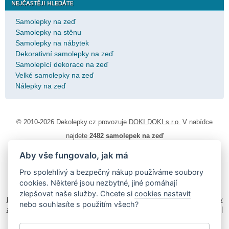
Samolepky na zeď
Samolepky na stěnu
Samolepky na nábytek
Dekorativní samolepky na zeď
Samolepící dekorace na zeď
Velké samolepky na zeď
Nálepky na zeď
© 2010-2026 Dekolepky.cz provozuje
DOKI DOKI s.r.o.
V nabídce
najdete
2482 samolepek na zeď
Aby vše fungovalo, jak má
Návod k lepení
|
Životnost samolepek na zeď
|
Magazín
|
Obchodní
podmínky
|
Ochrana osobních údajů
|
Cookies
|
Reklamační řád
|
Pro spolehlivý a bezpečný nákup používáme soubory
Impressum
cookies. Některé jsou nezbytné, jiné pomáhají
samolepky na auto
|
fotomagnetky na lednici
|
fotokalendáře
|
zlepšovat naše služby. Chcete si
cookies nastavit
kühlschrank fotomagnete
|
foto magnesy na lodówkę
|
samolepky dieťa v
nebo souhlasíte s použitím všech?
aute
|
logoprinty
|
nálepky na stenu
|
dárky pro ženy
|
zakázkový 3d tisk
|
hodinový manžel česká lípa
|
živicové nálepky