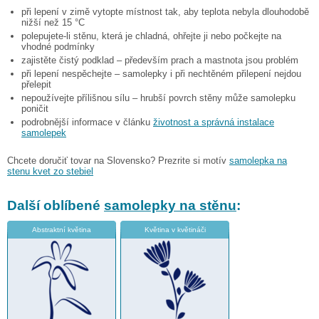
při lepení v zimě vytopte místnost tak, aby teplota nebyla dlouhodobě
nižší než 15 °C
polepujete-li stěnu, která je chladná, ohřejte ji nebo počkejte na
vhodné podmínky
zajistěte čistý podklad – především prach a mastnota jsou problém
při lepení nespěchejte – samolepky i při nechtěném přilepení nejdou
přelepit
nepoužívejte přílišnou sílu – hrubší povrch stěny může samolepku
poničit
podrobnější informace v článku
životnost a správná instalace
samolepek
Chcete doručiť tovar na Slovensko? Prezrite si motív
samolepka na
stenu kvet zo stebiel
Další oblíbené
samolepky na stěnu
:
Abstraktní květina
Květina v květináči