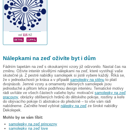
od
115
Kč
Nálepkami na zeď oživíte byt i dům
Fádním tapetám na zeď s okoukanými vzory již odzvonilo. Nastal čas na
změnu. Oživte interiér skvělými nálepkami na zeď, které vystihují vaše
skutečné já. Z pestré nabídky samolepek si jistě vybere každý. Říká se,
že v jednoduchosti je krása a v případě
samolepky na stěnu
to platí
dvojnásob. Jemné vzory a ornamenty některých samolepek jsou
jednoduché a přitom lehce podtrhnou design interiéru. Tematické motivy
rádi uvítáte ve všech částech vašeho bytu: motivační
samolepky na zeď
pracovny
, obrázky oblíbených hrdinů do dětského pokoje, rostliny a keře
do obývacího pokoje či abstrakce do předsíně – to vše vám rádi
nabídneme. Začněte hned vybírat
nálepky na zeď
ze široké nabídky
Dekolepek.
Mohlo by se vám líbit:
samolepky na zeď princezny
samolepky na zeď love