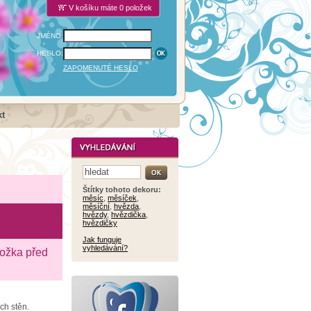
V košíku máte 0 položek
JMÉNO:
HESLO:
ZAPOMENUTÉ HESLO
t
Štítky tohoto dekoru:
měsíc
,
měsíček
,
měsíční
,
hvězda
,
hvězdy
,
hvězdička
,
hvězdičky
Jak funguje
vyhledávání?
ložka před
ch stěn.