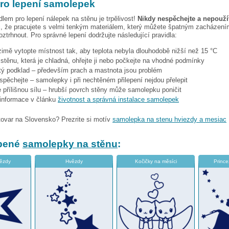
pro lepení samolepek
dlem pro lepení nálepek na stěnu je trpělivost!
Nikdy nespěchejte a nepoužív
, že pracujete s velmi tenkým materiálem, který můžete špatným zacházením
ztrhnout. Pro správné lepení dodržujte následující pravidla:
 zimě vytopte místnost tak, aby teplota nebyla dlouhodobě nižší než 15 °C
i stěnu, která je chladná, ohřejte ji nebo počkejte na vhodné podmínky
stý podklad – především prach a mastnota jsou problém
espěchejte – samolepky i při nechtěném přilepení nejdou přelepit
 přílišnou sílu – hrubší povrch stěny může samolepku poničit
 informace v článku
životnost a správná instalace samolepek
tovar na Slovensko? Prezrite si motív
samolepka na stenu hviezdy a mesiac
íbené
samolepky na stěnu
:
vězdy
Hvězdy
Kočičky na měsíci
Prince