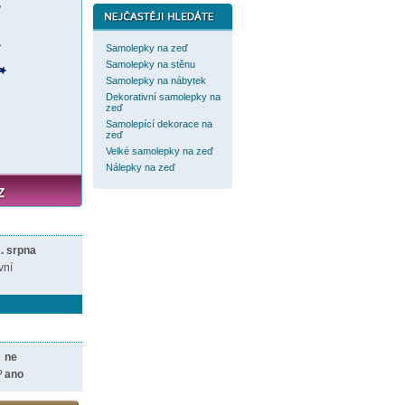
Samolepky na zeď
Samolepky na stěnu
Samolepky na nábytek
Dekorativní samolepky na
zeď
Samolepící dekorace na
zeď
Velké samolepky na zeď
Nálepky na zeď
. srpna
vní
ne
?
ano