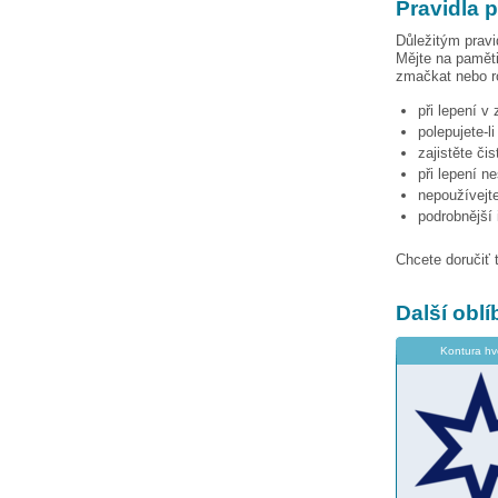
Pravidla 
Důležitým pravi
Mějte na paměti
zmačkat nebo ro
při lepení v
polepujete-l
zajistěte či
při lepení n
nepoužívejte
podrobnější
Chcete doručiť 
Další obl
Kontura h