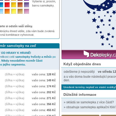
Vyberte si, prosím,
barvu samolepky.
rte si odstín vaší stěny.
brázku ihned vidíte, zda vám bude zvolená
evná kombinace vyhovovat.
ozměr samolepky na zeď
 OD HRANY K HRANĚ!
elikost celé
samolepky
hvězdy a měsíc
po
.
Nikdy neuvádíme rozměr části
Když objednáte dnes
o jejího segmentu.
odešleme ji nepozději
ve středu 12
(šířka × výška)
vaše cena:
128
Kč
a u vás doma bude následující praco
den.
(šířka × výška)
vaše cena:
149
Kč
(šířka × výška)
vaše cena:
174
Kč
Uvedené termíny neplatí ve statní svátky!
(šířka × výška)
vaše cena:
202
Kč
Důležité informace
(šířka × výška)
vaše cena:
271
Kč
»
skládá se samolepka z více částí?
(šířka × výška)
vaše cena:
356
Kč
»
obsahuje samolepka aplikační fólii
(šířka × výška)
vaše cena:
455
Kč