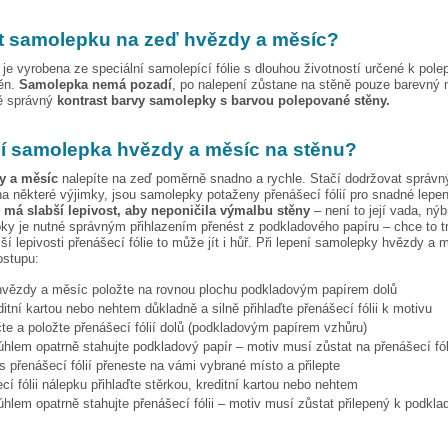
t samolepku na zeď
hvězdy a měsíc
?
je vyrobena ze speciální samolepící fólie s dlouhou životností určené k pole
těn.
Samolepka nemá pozadí
, po nalepení zůstane na stěně pouze barevný 
vě správný
kontrast barvy samolepky s barvou polepované stěny.
pí samolepka
hvězdy a měsíc
na stěnu?
y a měsíc
nalepíte na zeď poměrně snadno a rychle. Stačí dodržovat správn
a některé výjimky, jsou samolepky potaženy přenášecí fólií pro snadné lepen
e má slabší lepivost, aby neponičila výmalbu stěny
– není to její vada, nýb
ky je nutné správným přihlazením přenést z podkladového papíru – chce to t
ší lepivosti přenášecí fólie to může jít i hůř. Při lepení samolepky
hvězdy a 
ostupu:
hvězdy a měsíc
položte na rovnou plochu podkladovým papírem dolů
ditní kartou nebo nehtem důkladně a silně přihlaďte přenášecí fólii k motivu
te a položte přenášecí fólií dolů (podkladovým papírem vzhůru)
hlem opatrně stahujte podkladový papír – motiv musí zůstat na přenášecí fól
s přenášecí fólií přeneste na vámi vybrané místo a přilepte
cí fólii nálepku přihlaďte stěrkou, kreditní kartou nebo nehtem
hlem opatrně stahujte přenášecí fólii – motiv musí zůstat přilepený k podkla