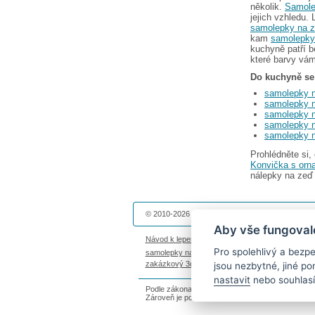
několik.
Samole
jejich vzhledu. 
samolepky na 
kam
samolepky
kuchyně patří b
které barvy vám
Do kuchyně se 
samolepky 
samolepky 
samolepky n
samolepky 
samolepky n
Prohlédněte si,
Konvička s orn
nálepky na zeď
© 2010-2026 Dekolepky.cz provozuje
DOKI DOKI 
Aby vše fungoval
Návod k lepení
|
Životnost samolepek na zeď
|
Ma
Pro spolehlivý a bez
samolepky na auto
|
fotomagnetky na lednici
|
fot
zakázkový 3d tisk
|
hodinový manžel česká lípa
jsou nezbytné, jiné p
nastavit
nebo souhlasí
Podle zákona o evidenci tržeb je prodávající povi
Zároveň je povinen zaevidovat přijatou tržbu u s