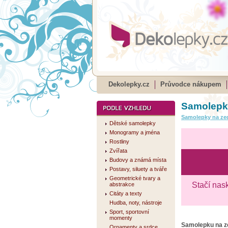
Dekolepky.cz
Průvodce nákupem
Samolepk
Samolepky na ze
Dětské samolepky
Monogramy a jména
Rostliny
Zvířata
Budovy a známá místa
Postavy, siluety a tváře
Geometrické tvary a
Stačí nas
abstrakce
Citáty a texty
Hudba, noty, nástroje
Sport, sportovní
momenty
Samolepku na 
Ornamenty a srdce