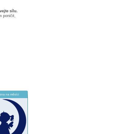
ejte sílu.
 poničit,
zna na měsíci