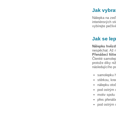
Jak vybra
Nálepka na zeď 
interiérových s
vybírejte pečli
Jak se le
Nálepku
hvězd
nespěchat. Až n
Přenášecí fóli
Členité samolep
protože díky niž
následujícího p
samolepku
stěrkou, kre
nálepku otoč
pod ostrým ú
motiv spolu 
přes přenáše
pod ostrým ú