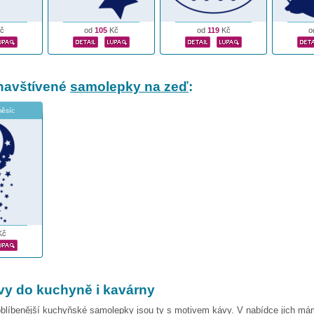
č
od
105
Kč
od
119
Kč
o
navštívené
samolepky na zeď
:
měsíc
Kč
vy do kuchyně i kavárny
oblíbenější kuchyňské samolepky jsou ty s motivem kávy. V nabídce jich m