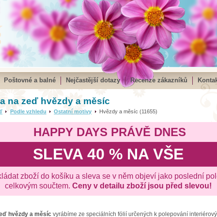
Poštovné a balné
Nejčastější dotazy
Recenze zákazníků
Kontak
a na zeď hvězdy a měsíc
ď
Podle vzhledu
Ostatní motivy
Hvězdy a měsíc (11655)
HAPPY DAYS PRÁVĚ DNES
SLEVA 40 % NA VŠE
kládat zboží do košíku a sleva se v něm objeví jako poslední po
celkovým součtem.
Ceny v detailu zboží jsou před slevou!
zeď
hvězdy a měsíc
vyrábíme ze speciálních fólií určených k polepování interiérový