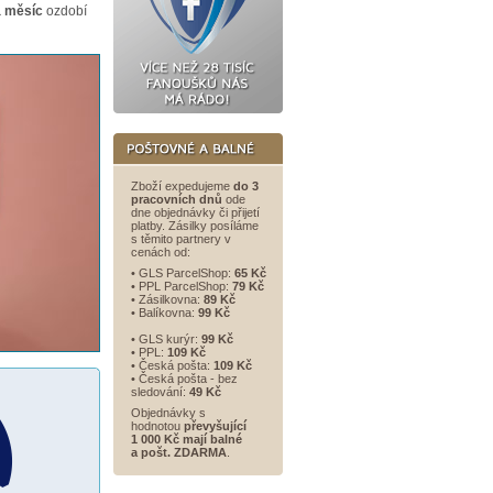
a měsíc
ozdobí
Zboží expedujeme
do 3
pracovních dnů
ode
dne objednávky či přijetí
platby. Zásilky posíláme
s těmito partnery v
cenách od:
• GLS ParcelShop:
65 Kč
• PPL ParcelShop:
79 Kč
• Zásilkovna:
89 Kč
• Balíkovna:
99 Kč
• GLS kurýr:
99 Kč
• PPL:
109 Kč
• Česká pošta:
109 Kč
• Česká pošta - bez
sledování:
49 Kč
Objednávky s
hodnotou
převyšující
1 000 Kč mají balné
a
pošt. ZDARMA
.