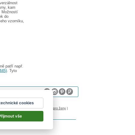
verzálnost
árny, kam
k. Možností
ek do
šeho vzorníku,
ě patří např.
445)
. Tyto
technické cookies
sum
logoprinty
|
nálepky na stenu
|
dárky pro ženy
|
Přijmout vše