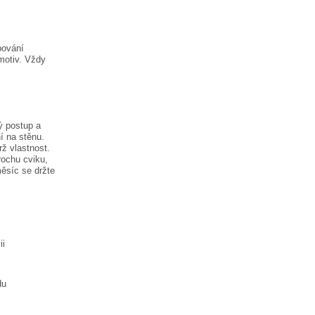
pování
motiv. Vždy
ý postup a
í na stěnu.
rž vlastnost.
rochu cviku,
měsíc
se držte
ii
du