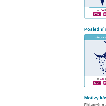
od
84
K
Poslední 
Hvězdy a 
od
128
Motivy ká
Překvapivě nej