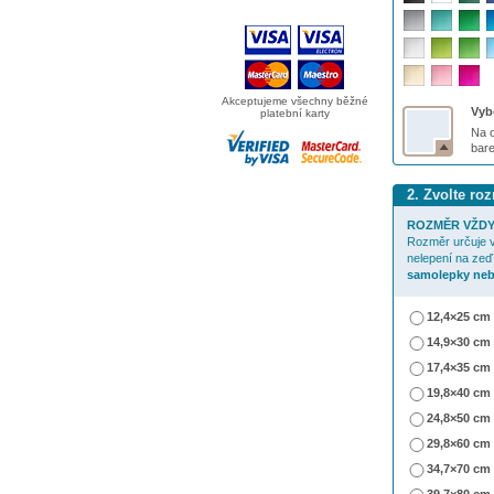
Akceptujeme všechny běžné
Vybe
platební karty
Na o
bar
2. Zvolte r
ROZMĚR VŽDY
Rozměr určuje v
nelepení na zeď
samolepky neb
12,4×25 cm
14,9×30 cm
17,4×35 cm
19,8×40 cm
24,8×50 cm
29,8×60 cm
34,7×70 cm