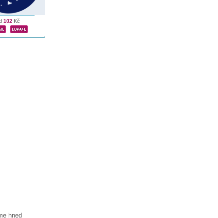
d
102
Kč
áme hned