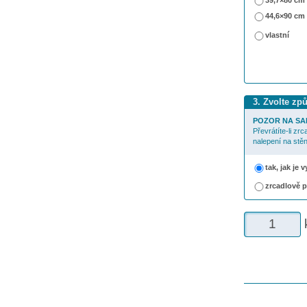
39,7×80 cm
44,6×90 cm
vlastní
3. Zvolte zp
POZOR NA SA
Převrátíte-li zr
nalepení na stěn
tak, jak je
zrcadlově 