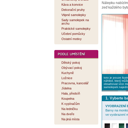
Nálepku nabízí
Káva a konvice
zeď každého bytu
Dekorační pruhy
Vtipné samolepky
Sady samolepek na
archu
Praktické samolepky
Učební pomůcky
Ostatní motivy
Dětský pokoj
Obývací pokoj
Kuchyně
toto je pouze ilust
Ložnice
náhled, který můž
Pracovna, kancelář
obsahovat více mo
samolepek najed
Jídelna
Hala, předsíň
1. Vyberte 
Koupelna
K vypínačům
VYOBRAZENÍ B
Na ledničku
Barvy na monitor
Na dveře
ve vyobrazení m
Na jiná místa