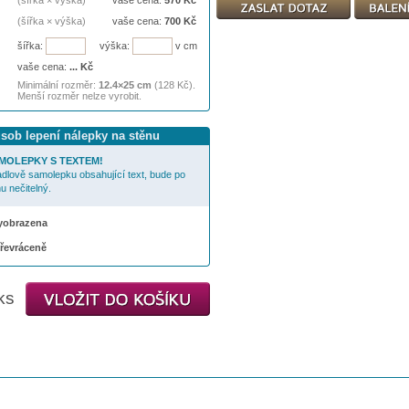
(šířka × výška)
vaše cena:
570
Kč
(šířka × výška)
vaše cena:
700
Kč
šířka:
výška:
v cm
vaše cena:
...
Kč
Minimální rozměr:
12.4×25 cm
(128 Kč).
Menší rozměr nelze vyrobit.
ůsob lepení nálepky na stěnu
MOLEPKY S TEXTEM!
cadlově samolepku obsahující text, bude po
u nečitelný.
 vyobrazena
převráceně
ks