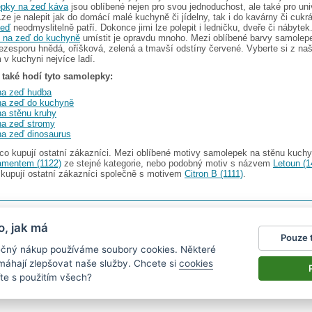
pky na zeď káva
jsou oblíbené nejen pro svou jednoduchost, ale také pro uni
Lze je nalepit jak do domácí malé kuchyně či jídelny, tak i do kavárny či cukr
zeď
neodmyslitelně patří. Dokonce jimi lze polepit i ledničku, dveře či nábyte
 na zeď do kuchyně
umístit je opravdu mnoho. Mezi oblíbené barvy samolep
ezesporu hnědá, oříšková, zelená a tmavší odstíny červené. Vyberte si z na
 v kuchyni nejvíce ladí.
také hodí tyto samolepky:
na zeď hudba
na zeď do kuchyně
a stěnu kruhy
na zeď stromy
a zeď dinosaurus
 co kupují ostatní zákazníci. Mezi oblíbené motivy samolepek na stěnu kuchyn
amentem (1122)
ze stejné kategorie, nebo podobný motiv s názvem
Letoun (1
 kupují ostatní zákazníci společně s motivem
Citron B (1111)
.
s.r.o.
V nabídce najdete
2482 samolepek na zeď
o, jak má
Pouze 
gazín
|
Obchodní podmínky
|
Ochrana osobních údajů
|
Cookies
|
Reklamační řád
|
Impres
pečný nákup používáme soubory cookies. Některé
okalendáře
|
kühlschrank fotomagnete
|
foto magnesy na lodówkę
|
samolepky dieťa v aute
|
|
živicové nálepky
omáhají zlepšovat naše služby. Chcete si
cookies
te s použitím všech?
nen vystavit kupujícímu účtenku.
právce daně on-line; v případě technického výpadku pak nejpozději do 48 hodin.