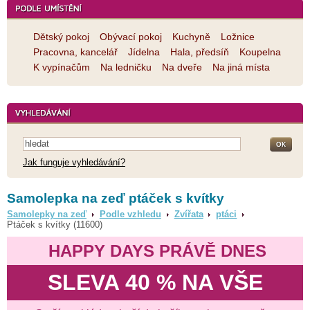
Dětský pokoj
Obývací pokoj
Kuchyně
Ložnice
Pracovna, kancelář
Jídelna
Hala, předsíň
Koupelna
K vypínačům
Na ledničku
Na dveře
Na jiná místa
Jak funguje vyhledávání?
Samolepka na zeď ptáček s kvítky
Samolepky na zeď
Podle vzhledu
Zvířata
ptáci
Ptáček s kvítky (11600)
HAPPY DAYS PRÁVĚ DNES
SLEVA 40 % NA VŠE