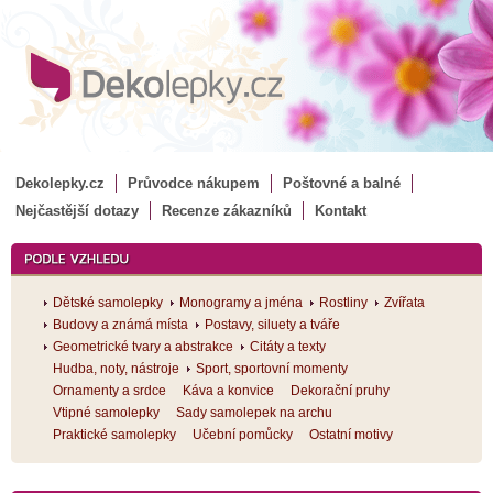
Dekolepky.cz
Průvodce nákupem
Poštovné a balné
Nejčastější dotazy
Recenze zákazníků
Kontakt
Dětské samolepky
Monogramy a jména
Rostliny
Zvířata
Budovy a známá místa
Postavy, siluety a tváře
Geometrické tvary a abstrakce
Citáty a texty
Hudba, noty, nástroje
Sport, sportovní momenty
Ornamenty a srdce
Káva a konvice
Dekorační pruhy
Vtipné samolepky
Sady samolepek na archu
Praktické samolepky
Učební pomůcky
Ostatní motivy