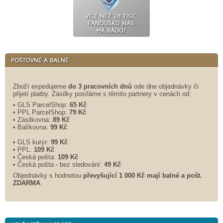
Zboží expedujeme
do 3 pracovních dnů
ode dne objednávky či
přijetí platby. Zásilky posíláme s těmito partnery v cenách od:
• GLS ParcelShop:
65 Kč
• PPL ParcelShop:
79 Kč
• Zásilkovna:
89 Kč
• Balíkovna:
99 Kč
• GLS kurýr:
99 Kč
• PPL:
109 Kč
• Česká pošta:
109 Kč
• Česká pošta - bez sledování:
49 Kč
Objednávky s hodnotou
převyšující 1 000 Kč mají balné a
pošt.
ZDARMA
.