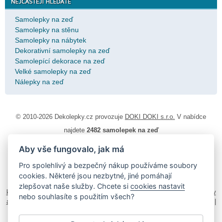
Samolepky na zeď
Samolepky na stěnu
Samolepky na nábytek
Dekorativní samolepky na zeď
Samolepící dekorace na zeď
Velké samolepky na zeď
Nálepky na zeď
© 2010-2026 Dekolepky.cz provozuje
DOKI DOKI s.r.o.
V nabídce
najdete
2482 samolepek na zeď
Aby vše fungovalo, jak má
Návod k lepení
|
Životnost samolepek na zeď
|
Magazín
|
Obchodní
podmínky
|
Ochrana osobních údajů
|
Cookies
|
Reklamační řád
|
Pro spolehlivý a bezpečný nákup používáme soubory
Impressum
cookies. Některé jsou nezbytné, jiné pomáhají
samolepky na auto
|
fotomagnetky na lednici
|
fotokalendáře
|
zlepšovat naše služby. Chcete si
cookies nastavit
kühlschrank fotomagnete
|
foto magnesy na lodówkę
|
samolepky dieťa v
nebo souhlasíte s použitím všech?
aute
|
logoprinty
|
nálepky na stenu
|
dárky pro ženy
|
zakázkový 3d tisk
|
hodinový manžel česká lípa
|
živicové nálepky