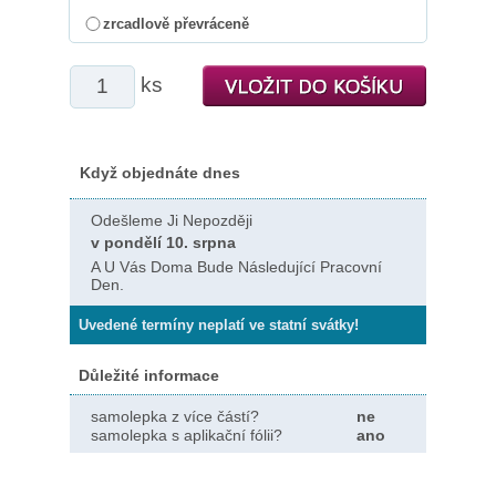
zrcadlově převráceně
ks
Když objednáte dnes
Odešleme Ji Nepozději
v pondělí 10. srpna
A U Vás Doma Bude Následující Pracovní
Den.
Uvedené termíny neplatí ve statní svátky!
Důležité informace
samolepka z více částí?
ne
samolepka s aplikační fólii?
ano