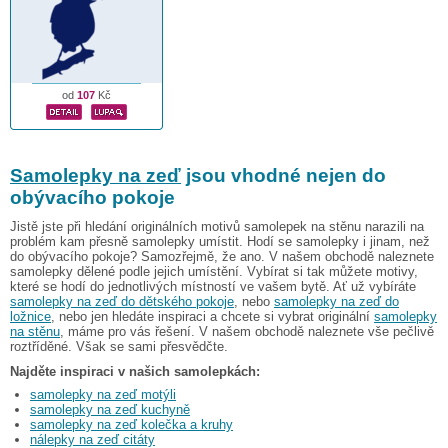
od
107
Kč
Samolepky na zeď
jsou vhodné nejen do
obývacího pokoje
Jistě jste při hledání originálních motivů samolepek na stěnu narazili na
problém kam přesně samolepky umístit. Hodí se samolepky i jinam, než
do obývacího pokoje? Samozřejmě, že ano. V našem obchodě naleznete
samolepky dělené podle jejich umístění. Vybírat si tak můžete motivy,
které se hodí do jednotlivých místností ve vašem bytě. Ať už vybíráte
samolepky na zeď do dětského pokoje
, nebo
samolepky na zeď do
ložnice
, nebo jen hledáte inspiraci a chcete si vybrat originální
samolepky
na stěnu
, máme pro vás řešení. V našem obchodě naleznete vše pečlivě
roztříděné. Však se sami přesvědčte.
Najděte inspiraci v našich samolepkách:
samolepky na zeď motýli
samolepky na zeď kuchyně
samolepky na zeď kolečka a kruhy
nálepky na zeď citáty