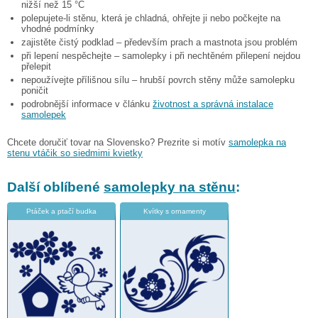
nižší než 15 °C
polepujete-li stěnu, která je chladná, ohřejte ji nebo počkejte na
vhodné podmínky
zajistěte čistý podklad – především prach a mastnota jsou problém
při lepení nespěchejte – samolepky i při nechtěném přilepení nejdou
přelepit
nepoužívejte přílišnou sílu – hrubší povrch stěny může samolepku
poničit
podrobnější informace v článku
životnost a správná instalace
samolepek
Chcete doručiť tovar na Slovensko? Prezrite si motív
samolepka na
stenu vtáčik so siedmimi kvietky
Další oblíbené
samolepky na stěnu
:
Ptáček a ptačí budka
Kvítky s ornamenty