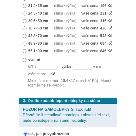
21,4×35 cm
(šířka × výška)
vaše cena:
196
Kč
24,5×40 cm
(šířka × výška)
vaše cena:
231
Kč
30,6×50 cm
(šířka × výška)
vaše cena:
316
Kč
36,7×60 cm
(šířka × výška)
vaše cena:
420
Kč
42,8×70 cm
(šířka × výška)
vaše cena:
543
Kč
48,9×80 cm
(šířka × výška)
vaše cena:
684
Kč
55,1×90 cm
(šířka × výška)
vaše cena:
846
Kč
vlastní
šířka:
výška:
v cm
vaše cena:
...
Kč
Minimální rozměr:
10.4×17 cm
(107 Kč). Menší
rozměr nelze vyrobit.
3. Zvolte způsob lepení nálepky na stěnu
POZOR NA SAMOLEPKY S TEXTEM!
Převrátíte-li zrcadlově samolepku obsahující text,
bude po nalepení na stěnu nečitelný.
tak, jak je vyobrazena