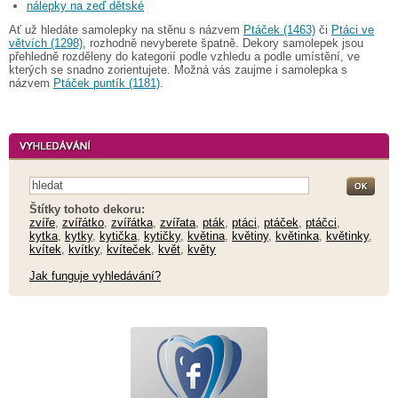
nálepky na zeď dětské
Ať už hledáte samolepky na stěnu s názvem
Ptáček (1463)
či
Ptáci ve
větvích (1298)
, rozhodně nevyberete špatně. Dekory samolepek jsou
přehledně rozděleny do kategorií podle vzhledu a podle umístění, ve
kterých se snadno zorientujete. Možná vás zaujme i samolepka s
názvem
Ptáček puntík (1181)
.
Štítky tohoto dekoru:
zvíře
,
zvířátko
,
zvířátka
,
zvířata
,
pták
,
ptáci
,
ptáček
,
ptáčci
,
kytka
,
kytky
,
kytička
,
kytičky
,
květina
,
květiny
,
květinka
,
květinky
,
kvítek
,
kvítky
,
kvíteček
,
květ
,
květy
Jak funguje vyhledávání?