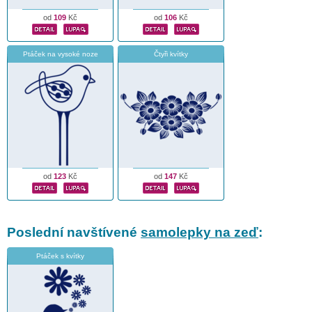
od
109
Kč
od
106
Kč
Ptáček na vysoké noze
Čtyři kvítky
od
123
Kč
od
147
Kč
Poslední navštívené
samolepky na zeď
:
Ptáček s kvítky