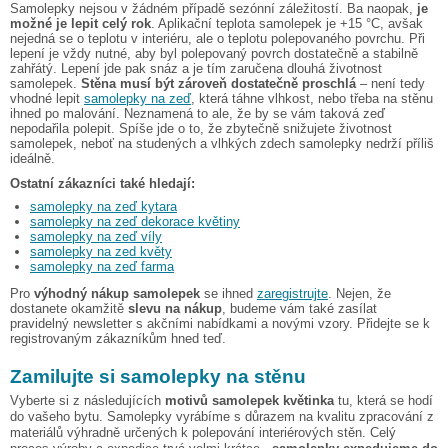
Samolepky nejsou v žádném případě sezónní záležitostí. Ba naopak,
je
možné je lepit celý rok
. Aplikační teplota samolepek je +15 °C, avšak
nejedná se o teplotu v interiéru, ale o teplotu polepovaného povrchu. Při
lepení je vždy nutné, aby byl polepovaný povrch dostatečně a stabilně
zahřátý. Lepení jde pak snáz a je tím zaručena dlouhá životnost
samolepek.
Stěna musí být zároveň dostatečně proschlá
– není tedy
vhodné lepit
samolepky na zeď
, která táhne vlhkost, nebo třeba na stěnu
ihned po malování. Neznamená to ale, že by se vám taková zeď
nepodařila polepit. Spíše jde o to, že zbytečně snižujete životnost
samolepek, neboť na studených a vlhkých zdech samolepky nedrží příliš
ideálně.
Ostatní zákazníci také hledají:
samolepky na zeď kytara
samolepky na zeď dekorace květiny
samolepky na zeď víly
samolepky na zed květy
samolepky na zeď farma
Pro
výhodný nákup samolepek
se ihned
zaregistrujte
. Nejen, že
dostanete okamžitě
slevu na nákup
, budeme vám také zasílat
pravidelný newsletter s akčními nabídkami a novými vzory. Přidejte se k
registrovaným zákazníkům hned teď.
Zamilujte si samolepky na stěnu
Vyberte si z následujících
motivů samolepek květinka
tu, která se hodí
do vašeho bytu. Samolepky vyrábíme s důrazem na kvalitu zpracování z
materiálů výhradně určených k polepování interiérových stěn. Celý