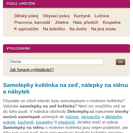
Dětský pokoj
Obývací pokoj
Kuchyně
Ložnice
Pracovna, kancelář
Jídelna
Hala, předsíň
Koupelna
K vypínačům
Na ledničku
Na dveře
Na jiná místa
Jak funguje vyhledávání?
Samolepky květinka na zeď, nálepky na stěnu
a nábytek
Chystáte se oživit interiér bytu samolepkami s motivem květinka?
Vybíráte
samolepky na zeď květinka
? Není nic snažšího než se
do toho pusit. V nabídce obchodu
Dekolepky.cz
naleznete
stovky
motivů samolepek
určených do
ložnice
,
obývacího
a
dětského
pokoje
,
kuchyně
,
koupelny
či
předsíně
, zkrátka stačí si vybrat.
Samolepky na stěnu
s motivem květinka jsou nejen praktické, ale
díky své ceně tvoří dostupný moderní doplněk každého interiéru.