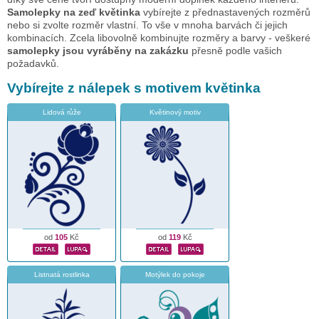
Samolepky na zeď květinka
vybírejte z přednastavených rozměrů
nebo si zvolte rozměr vlastní. To vše v mnoha barvách či jejich
kombinacích. Zcela libovolně kombinujte rozměry a barvy - veškeré
samolepky jsou vyráběny na zakázku
přesně podle vašich
požadavků.
Vybírejte z nálepek s motivem květinka
Lidová růže
Květinový motiv
od
105
Kč
od
119
Kč
Listnatá rostlinka
Motýlek do pokoje