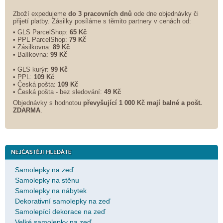
Zboží expedujeme
do 3 pracovních dnů
ode dne objednávky či
přijetí platby. Zásilky posíláme s těmito partnery v cenách od:
• GLS ParcelShop:
65 Kč
• PPL ParcelShop:
79 Kč
• Zásilkovna:
89 Kč
• Balíkovna:
99 Kč
• GLS kurýr:
99 Kč
• PPL:
109 Kč
• Česká pošta:
109 Kč
• Česká pošta - bez sledování:
49 Kč
Objednávky s hodnotou
převyšující 1 000 Kč mají balné a
pošt.
ZDARMA
.
Samolepky na zeď
Samolepky na stěnu
Samolepky na nábytek
Dekorativní samolepky na zeď
Samolepící dekorace na zeď
Velké samolepky na zeď