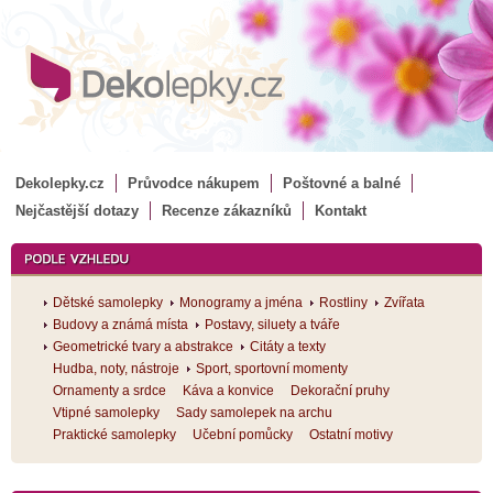
Dekolepky.cz
Průvodce nákupem
Poštovné a balné
Nejčastější dotazy
Recenze zákazníků
Kontakt
Dětské samolepky
Monogramy a jména
Rostliny
Zvířata
Budovy a známá místa
Postavy, siluety a tváře
Geometrické tvary a abstrakce
Citáty a texty
Hudba, noty, nástroje
Sport, sportovní momenty
Ornamenty a srdce
Káva a konvice
Dekorační pruhy
Vtipné samolepky
Sady samolepek na archu
Praktické samolepky
Učební pomůcky
Ostatní motivy