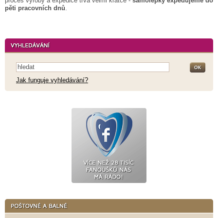
proces výroby a expedice trvá velmi krátce -
samolepky expedujeme do
pěti pracovních dnů
.
Jak funguje vyhledávání?