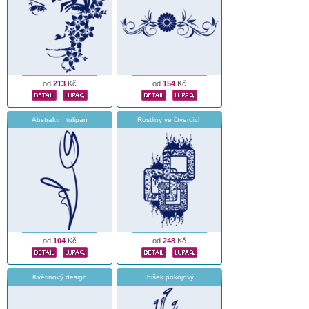
od
213
Kč
od
154
Kč
Abstraktní tulipán
Rostliny ve čtvercích
od
104
Kč
od
248
Kč
Květinový design
Ibišek pokojový