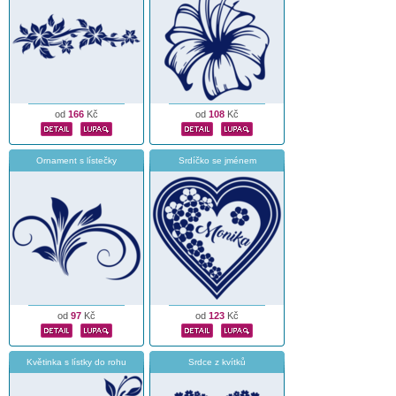
od
166
Kč
od
108
Kč
Ornament s lístečky
Srdíčko se jménem
od
97
Kč
od
123
Kč
Květinka s lístky do rohu
Srdce z kvítků