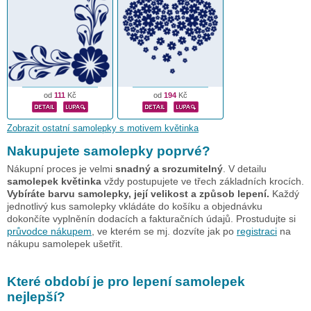
od
111
Kč
od
194
Kč
Zobrazit ostatní samolepky s motivem květinka
Nakupujete samolepky poprvé?
Nákupní proces je velmi
snadný a srozumitelný
. V detailu
samolepek květinka
vždy postupujete ve třech základních krocích.
Vybíráte barvu samolepky, její velikost a způsob lepení.
Každý
jednotlivý kus samolepky vkládáte do košíku a objednávku
dokončíte vyplněnín dodacích a fakturačních údajů. Prostudujte si
průvodce nákupem
, ve kterém se mj. dozvíte jak po
registraci
na
nákupu samolepek ušetřit.
Které období je pro lepení samolepek
nejlepší?