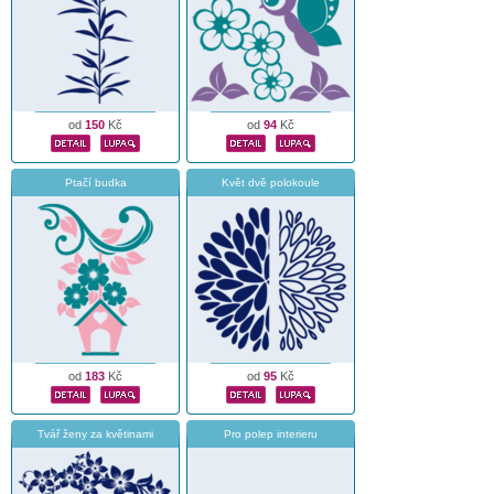
od
150
Kč
od
94
Kč
Ptačí budka
Květ dvě polokoule
od
183
Kč
od
95
Kč
Tvář ženy za květinami
Pro polep interieru