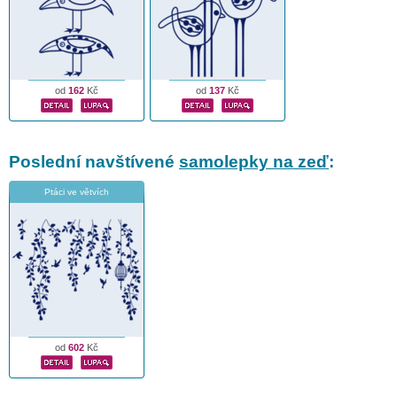
od
162
Kč
od
137
Kč
Poslední navštívené
samolepky na zeď
:
Ptáci ve větvích
od
602
Kč