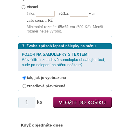
vlastní
šířka:
výška:
v cm
vaše cena:
...
Kč
Minimální rozměr:
65×52 cm
(602 Kč). Menší
rozměr nelze vyrobit.
3. Zvolte způsob lepení nálepky na stěnu
POZOR NA SAMOLEPKY S TEXTEM!
Převrátíte-li zrcadlově samolepku obsahující text,
bude po nalepení na stěnu nečitelný.
tak, jak je vyobrazena
zrcadlově převráceně
ks
Když objednáte dnes