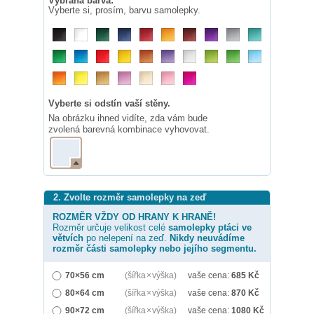
Vybraná barva:
Vyberte si, prosím, barvu samolepky.
Vyberte si odstín vaší stěny.
Na obrázku ihned vidíte, zda vám bude
zvolená barevná kombinace vyhovovat.
2. Zvolte rozměr samolepky na zeď
ROZMĚR VŽDY OD HRANY K HRANĚ!
Rozměr určuje velikost celé
samolepky
ptáci ve
větvích
po nelepení na zeď.
Nikdy neuvádíme
rozměr části samolepky nebo jejího segmentu.
70×56 cm
(šířka × výška)
vaše cena:
685
Kč
80×64 cm
(šířka × výška)
vaše cena:
870
Kč
90×72 cm
(šířka × výška)
vaše cena:
1080
Kč