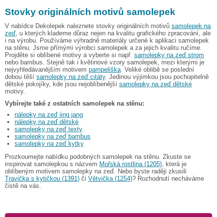
Stovky originálních motivů samolepek
V nabídce Dekolepek naleznete stovky originálních motivů
samolepek na
zeď
, u kterých klademe důraz nejen na kvalitu grafického zpracování, ale
i na výrobu. Používáme výhradně materiály určené k aplikaci samolepek
na stěnu. Jsme přímými výrobci samolepek a za jejich kvalitu ručíme.
Projděte si oblíbené motivy a vyberte si např.
samolepky na zeď strom
nebo bambus. Stejně tak i květinové vzory samolepek, mezi kterými je
nejvyhledávanějším motivem
pampeliška
. Veliké oblibě se poslední
dobou těší
samolepky na zeď citáty
. Jedinou výjimkou jsou pochopitelně
dětské pokojíky, kde jsou nejoblíbenější
samolepky na zeď dětské
motivy.
Vybírejte také z ostatních samolepek na stěnu:
nálepky na zeď jing jang
nálepky na zeď dětské
samolepky na zeď texty
samolepky na zeď bambus
samolepky na zeď kytky
Prozkoumejte nabídku podobných samolepek na stěnu. Zkuste se
inspirovat samolepkou s názvem
Mořská rostlina (1205)
, která je
oblíbeným motivem samolepky na zeď. Nebo byste raději zkusili
Travička s kytičkou (1391)
či
Větvička (1254)
? Rozhodnutí necháváme
čistě na vás.