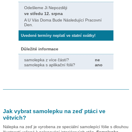
Odešleme Ji Nepozději
ve středu 12. srpna
A U Vás Doma Bude Následující Pracovní
Den.
Uvedené termíny neplatí ve statní svátky!
Důležité informace
samolepka z více částí?
ne
samolepka s aplikační fólii?
ano
Jak vybrat samolepku na zeď
ptáci ve
větvích
?
Nálepka na zeď je vyrobena ze speciální samolepící fólie s dlouhou