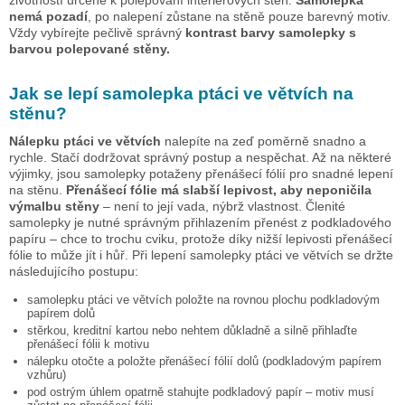
životností určené k polepování interiérových stěn.
Samolepka
nemá pozadí
, po nalepení zůstane na stěně pouze barevný motiv.
Vždy vybírejte pečlivě správný
kontrast barvy samolepky s
barvou polepované stěny.
Jak se lepí samolepka
ptáci ve větvích
na
stěnu?
Nálepku
ptáci ve větvích
nalepíte na zeď poměrně snadno a
rychle. Stačí dodržovat správný postup a nespěchat. Až na některé
výjimky, jsou samolepky potaženy přenášecí fólií pro snadné lepení
na stěnu.
Přenášecí fólie má slabší lepivost, aby neponičila
výmalbu stěny
– není to její vada, nýbrž vlastnost. Členité
samolepky je nutné správným přihlazením přenést z podkladového
papíru – chce to trochu cviku, protože díky nižší lepivosti přenášecí
fólie to může jít i hůř. Při lepení samolepky
ptáci ve větvích
se držte
následujícího postupu:
samolepku
ptáci ve větvích
položte na rovnou plochu podkladovým
papírem dolů
stěrkou, kreditní kartou nebo nehtem důkladně a silně přihlaďte
přenášecí fólii k motivu
nálepku otočte a položte přenášecí fólií dolů (podkladovým papírem
vzhůru)
pod ostrým úhlem opatrně stahujte podkladový papír – motiv musí