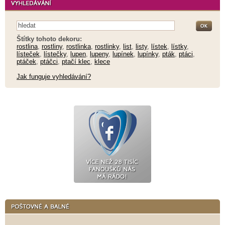
Štítky tohoto dekoru:
rostlina
,
rostliny
,
rostlinka
,
rostlinky
,
list
,
listy
,
lístek
,
lístky
,
lísteček
,
lístečky
,
lupen
,
lupeny
,
lupínek
,
lupínky
,
pták
,
ptáci
,
ptáček
,
ptáčci
,
ptačí klec
,
klece
Jak funguje vyhledávání?