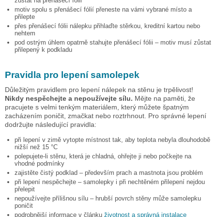
zůstat na přenášecí fólii
motiv spolu s přenášecí fólií přeneste na vámi vybrané místo a
přilepte
přes přenášecí fólii nálepku přihlaďte stěrkou, kreditní kartou nebo
nehtem
pod ostrým úhlem opatrně stahujte přenášecí fólii – motiv musí zůstat
přilepený k podkladu
Pravidla pro lepení samolepek
Důležitým pravidlem pro lepení nálepek na stěnu je trpělivost!
Nikdy nespěchejte a nepoužívejte sílu.
Mějte na paměti, že
pracujete s velmi tenkým materiálem, který můžete špatným
zacházením poničit, zmačkat nebo roztrhnout. Pro správné lepení
dodržujte následující pravidla:
při lepení v zimě vytopte místnost tak, aby teplota nebyla dlouhodobě
nižší než 15 °C
polepujete-li stěnu, která je chladná, ohřejte ji nebo počkejte na
vhodné podmínky
zajistěte čistý podklad – především prach a mastnota jsou problém
při lepení nespěchejte – samolepky i při nechtěném přilepení nejdou
přelepit
nepoužívejte přílišnou sílu – hrubší povrch stěny může samolepku
poničit
podrobnější informace v článku
životnost a správná instalace