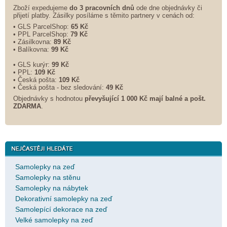
Zboží expedujeme
do 3 pracovních dnů
ode dne objednávky či
přijetí platby. Zásilky posíláme s těmito partnery v cenách od:
• GLS ParcelShop:
65 Kč
• PPL ParcelShop:
79 Kč
• Zásilkovna:
89 Kč
• Balíkovna:
99 Kč
• GLS kurýr:
99 Kč
• PPL:
109 Kč
• Česká pošta:
109 Kč
• Česká pošta - bez sledování:
49 Kč
Objednávky s hodnotou
převyšující 1 000 Kč mají balné a
pošt.
ZDARMA
.
Samolepky na zeď
Samolepky na stěnu
Samolepky na nábytek
Dekorativní samolepky na zeď
Samolepící dekorace na zeď
Velké samolepky na zeď