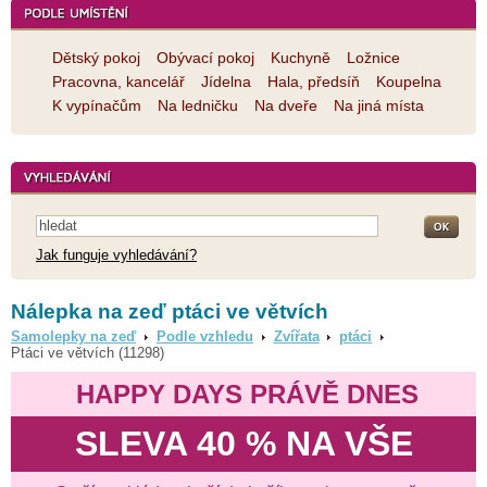
Dětský pokoj
Obývací pokoj
Kuchyně
Ložnice
Pracovna, kancelář
Jídelna
Hala, předsíň
Koupelna
K vypínačům
Na ledničku
Na dveře
Na jiná místa
Jak funguje vyhledávání?
Nálepka na zeď ptáci ve větvích
Samolepky na zeď
Podle vzhledu
Zvířata
ptáci
Ptáci ve větvích (11298)
HAPPY DAYS PRÁVĚ DNES
SLEVA 40 % NA VŠE