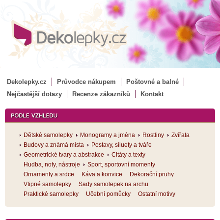
Dekolepky.cz
Průvodce nákupem
Poštovné a balné
Nejčastější dotazy
Recenze zákazníků
Kontakt
Dětské samolepky
Monogramy a jména
Rostliny
Zvířata
Budovy a známá místa
Postavy, siluety a tváře
Geometrické tvary a abstrakce
Citáty a texty
Hudba, noty, nástroje
Sport, sportovní momenty
Ornamenty a srdce
Káva a konvice
Dekorační pruhy
Vtipné samolepky
Sady samolepek na archu
Praktické samolepky
Učební pomůcky
Ostatní motivy