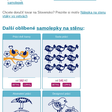
samolepek
Chcete doručiť tovar na Slovensko? Prezrite si motív
Nálepka na stenu
vtáky vo vetvách
Další oblíbené
samolepky na stěnu
:
Ptáci dvě barvy
Sada ptáci
od
162
Kč
od
141
Kč
Abstraktní ptáci
Designoví ptáci