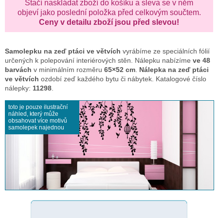
Stačí naskládat zboží do košíku a sleva se v něm
objeví jako poslední položka před celkovým součtem.
Ceny v detailu zboží jsou před slevou!
Samolepku na zeď
ptáci ve větvích
vyrábíme ze speciálních fólií
určených k polepování interiérových stěn. Nálepku nabízíme
ve 48
barvách
v minimálním rozměru
65×52 cm
.
Nálepka na zeď ptáci
ve větvích
ozdobí zeď každého bytu či nábytek. Katalogové číslo
nálepky:
11298
.
toto je pouze ilustrační
náhled, který může
obsahovat více motivů
samolepek najednou