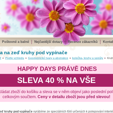
Poštovné a balné
Nejčastější dotazy
Recenze zákazníků
Kontak
a na zeď kruhy pod vypínače
ď
Podle vzhledu
Geometrické tvary a abstrakce
kolečka, kruhy a spirály
Kruhy 
HAPPY DAYS PRÁVĚ DNES
SLEVA 40 % NA VŠE
kládat zboží do košíku a sleva se v něm objeví jako poslední po
celkovým součtem.
Ceny v detailu zboží jsou před slevou!
zeď
kruhy pod vypínače
vyrábíme ze speciálních fólií určených k polepování interi