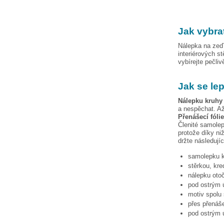
Jak vybra
Nálepka na zeď 
interiérových s
vybírejte pečli
Jak se le
Nálepku
kruhy
a nespěchat. Až
Přenášecí fóli
Členité samolep
protože díky niž
držte následují
samolepku
stěrkou, kre
nálepku otoč
pod ostrým ú
motiv spolu 
přes přenáše
pod ostrým ú