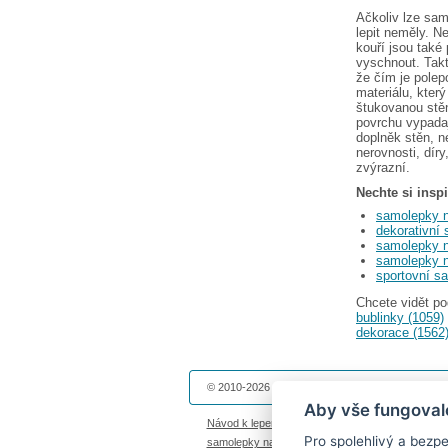
Ačkoliv lze sam
lepit neměly. N
kouří jsou také
vyschnout. Tak
že čím je polep
materiálu, kter
štukovanou stě
povrchu vypadaj
doplněk stěn, n
nerovnosti, dír
zvýrazní.
Nechte si insp
samolepky n
dekorativní
samolepky n
samolepky n
sportovní s
Chcete vidět p
bublinky (1059)
dekorace (1562
© 2010-2026 Dekolepky.cz provozuje
DOKI DOKI 
Aby vše fungoval
Návod k lepení
|
Životnost samolepek na zeď
|
Ma
Pro spolehlivý a bez
samolepky na auto
|
fotomagnetky na lednici
|
fot