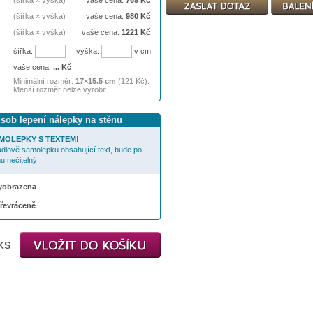
(šířka × výška)
vaše cena:
769
Kč
(šířka × výška)
vaše cena:
980
Kč
(šířka × výška)
vaše cena:
1221
Kč
šířka:
výška:
v cm
vaše cena:
...
Kč
Minimální rozměr:
17×15.5 cm
(121 Kč).
Menší rozměr nelze vyrobit.
ůsob lepení nálepky na stěnu
MOLEPKY S TEXTEM!
cadlově samolepku obsahující text, bude po
u nečitelný.
 vyobrazena
převráceně
ks