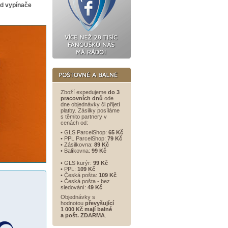
d vypínače
Zboží expedujeme
do 3
pracovních dnů
ode
dne objednávky či přijetí
platby. Zásilky posíláme
s těmito partnery v
cenách od:
• GLS ParcelShop:
65 Kč
• PPL ParcelShop:
79 Kč
• Zásilkovna:
89 Kč
• Balíkovna:
99 Kč
• GLS kurýr:
99 Kč
• PPL:
109 Kč
• Česká pošta:
109 Kč
• Česká pošta - bez
sledování:
49 Kč
Objednávky s
hodnotou
převyšující
1 000 Kč mají balné
a
pošt. ZDARMA
.