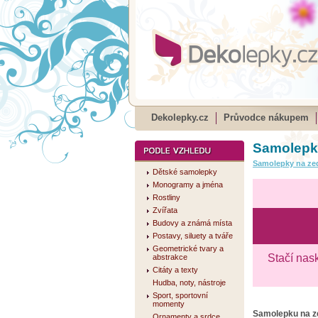
Dekolepky.cz
Průvodce nákupem
Samolepk
Samolepky na ze
Dětské samolepky
Monogramy a jména
Rostliny
Zvířata
Budovy a známá místa
Postavy, siluety a tváře
Geometrické tvary a
Stačí nas
abstrakce
Citáty a texty
Hudba, noty, nástroje
Sport, sportovní
momenty
Samolepku na 
Ornamenty a srdce