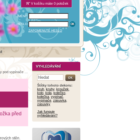
V košíku máte 0 položek
JMÉNO:
HESLO:
ZAPOMENUTÉ HESLO
t
pod vypínače (11697)
Štítky tohoto dekoru:
kruh
,
kruhy
,
kroužek
,
kolo
,
kola
,
kolečko
,
kolečka
,
vypínač
,
vypínače
,
zásuvka
,
zásuvky
Jak funguje
ložka před
vyhledávání?
érových stěn.