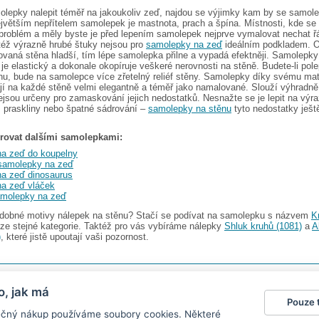
olepky nalepit téměř na jakoukoliv zeď, najdou se výjimky kam by se samol
ejvětším nepřítelem samolepek je mastnota, prach a špína. Místnosti, kde se
 problém a měly byste je před lepením samolepek nejprve vymalovat nechat ř
též výrazně hrubé štuky nejsou pro
samolepky na zeď
ideálním podkladem. O
ovaná stěna hladší, tím lépe samolepka přilne a vypadá efektněji. Samolepky
ý je elastický a dokonale okopíruje veškeré nerovnosti na stěně. Budete-li pol
nu, bude na samolepce více zřetelný reliéf stěny. Samolepky díky svému m
í na každé stěně velmi elegantně a téměř jako namalované. Slouží výhradně 
ejsou určeny pro zamaskování jejich nedostatků. Nesnažte se je lepit na výr
y, praskliny nebo špatné sádrování –
samolepky na stěnu
tyto nedostatky ješt
irovat dalšími samolepkami:
a zeď do koupelny
 samolepky na zeď
a zeď dinosaurus
a zeď vláček
amolepky na zeď
odobné motivy nálepek na stěnu? Stačí se podívat na samolepku s názvem
K
ze stejné kategorie. Taktéž pro vás vybíráme nálepky
Shluk kruhů (1081)
a
A
)
, které jistě upoutají vaši pozornost.
s.r.o.
V nabídce najdete
2482 samolepek na zeď
o, jak má
Pouze 
gazín
|
Obchodní podmínky
|
Ochrana osobních údajů
|
Cookies
|
Reklamační řád
|
Impres
pečný nákup používáme soubory cookies. Některé
okalendáře
|
kühlschrank fotomagnete
|
foto magnesy na lodówkę
|
samolepky dieťa v aute
|