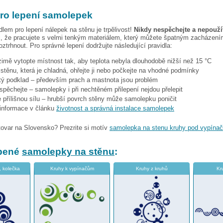
pro lepení samolepek
dlem pro lepení nálepek na stěnu je trpělivost!
Nikdy nespěchejte a nepoužív
, že pracujete s velmi tenkým materiálem, který můžete špatným zacházením
ztrhnout. Pro správné lepení dodržujte následující pravidla:
 zimě vytopte místnost tak, aby teplota nebyla dlouhodobě nižší než 15 °C
i stěnu, která je chladná, ohřejte ji nebo počkejte na vhodné podmínky
stý podklad – především prach a mastnota jsou problém
espěchejte – samolepky i při nechtěném přilepení nejdou přelepit
 přílišnou sílu – hrubší povrch stěny může samolepku poničit
 informace v článku
životnost a správná instalace samolepek
tovar na Slovensko? Prezrite si motív
samolepka na stenu kruhy pod vypína
íbené
samolepky na stěnu
:
, kolečka
Kruhy k vypínačům
Kruhy z kruhů
Kr