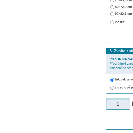
70×63,8 cm
80×72,9 cm
90×82,1 cm
vlastní
3. Zvolte zp
POZOR NA SA
Převrátíte-li zr
nalepení na stěn
tak, jak je
zrcadlově 