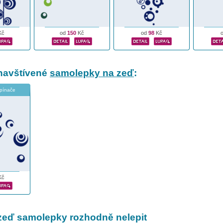
Kč
od
150
Kč
od
98
Kč
navštívené
samolepky na zeď
:
pínače
Kč
zeď samolepky rozhodně nelepit