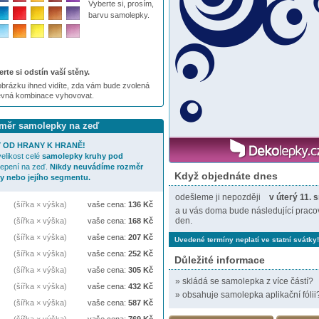
Vyberte si, prosím,
barvu samolepky.
rte si odstín vaší stěny.
brázku ihned vidíte, zda vám bude zvolená
evná kombinace vyhovovat.
ozměr samolepky na zeď
 OD HRANY K HRANĚ!
elikost celé
samolepky
kruhy pod
lepení na zeď.
Nikdy neuvádíme rozměr
Když objednáte dnes
y nebo jejího segmentu.
odešleme ji nepozději
v úterý 11. 
(šířka × výška)
vaše cena:
136
Kč
a u vás doma bude následující praco
den.
(šířka × výška)
vaše cena:
168
Kč
(šířka × výška)
vaše cena:
207
Kč
Uvedené termíny neplatí ve statní svátky!
(šířka × výška)
vaše cena:
252
Kč
Důležité informace
(šířka × výška)
vaše cena:
305
Kč
»
skládá se samolepka z více částí?
(šířka × výška)
vaše cena:
432
Kč
»
obsahuje samolepka aplikační fólii
(šířka × výška)
vaše cena:
587
Kč