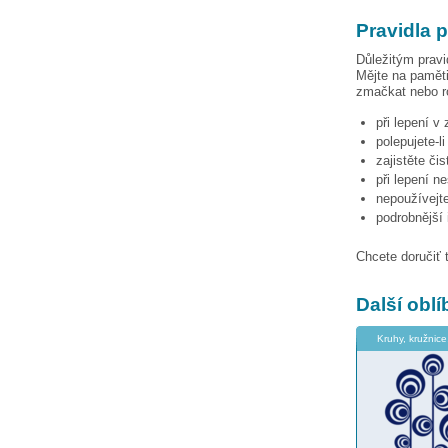
Pravidla 
Důležitým pravi
Mějte na paměti
zmačkat nebo ro
při lepení v
polepujete-l
zajistěte či
při lepení n
nepoužívejte
podrobnější
Chcete doručiť 
Další obl
Kruhy, kružnice