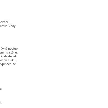
pování
motiv. Vždy
rávný postup
ení na stěnu.
rž vlastnost.
rochu cviku,
vypínače
se
ii
du