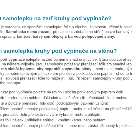
t samolepku na zeď
kruhy pod vypínače
?
je vyrobena ze speciální samolepící fólie s dlouhou životností určené k pole
těn.
Samolepka nemá pozadí
, po nalepení zůstane na stěně pouze barevný 
vě správný
kontrast barvy samolepky s barvou polepované stěny.
pí samolepka
kruhy pod vypínače
na stěnu?
 pod vypínače
nalepíte na zeď poměrně snadno a rychle. Stačí dodržovat sp
 na některé výjimky, jsou samolepky potaženy přenášecí fólií pro snadné lep
e má slabší lepivost, aby neponičila výmalbu stěny
– není to její vada, nýb
ky je nutné správným přihlazením přenést z podkladového papíru – chce to t
ší lepivosti přenášecí fólie to může jít i hůř. Při lepení samolepky
kruhy pod 
cího postupu:
kruhy pod vypínače
položte na rovnou plochu podkladovým papírem dolů
ditní kartou nebo nehtem důkladně a silně přihlaďte přenášecí fólii k motivu
te a položte přenášecí fólií dolů (podkladovým papírem vzhůru)
hlem opatrně stahujte podkladový papír – motiv musí zůstat na přenášecí fól
s přenášecí fólií přeneste na vámi vybrané místo a přilepte
cí fólii nálepku přihlaďte stěrkou, kreditní kartou nebo nehtem
hlem opatrně stahujte přenášecí fólii – motiv musí zůstat přilepený k podkla