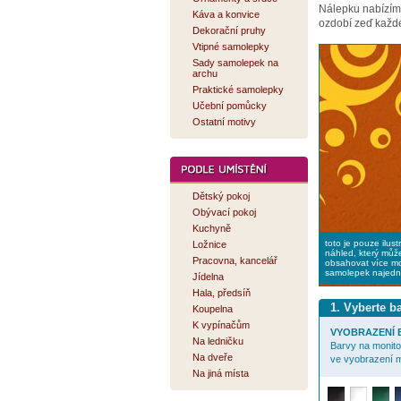
Nálepku nabízí
Káva a konvice
ozdobí zeď každé
Dekorační pruhy
Vtipné samolepky
Sady samolepek na
archu
Praktické samolepky
Učební pomůcky
Ostatní motivy
Dětský pokoj
Obývací pokoj
Kuchyně
toto je pouze ilust
Ložnice
náhled, který můž
Pracovna, kancelář
obsahovat více mo
samolepek najed
Jídelna
Hala, předsíň
1. Vyberte 
Koupelna
K vypínačům
VYOBRAZENÍ B
Na ledničku
Barvy na monitor
Na dveře
ve vyobrazení m
Na jiná místa