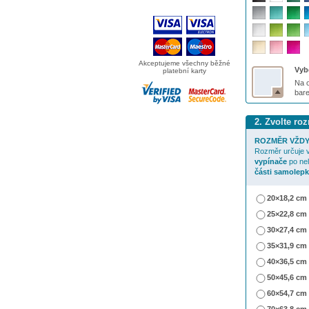
Akceptujeme všechny běžné
Vybe
platební karty
Na o
bar
2. Zvolte r
ROZMĚR VŽDY
Rozměr určuje v
vypínače
po ne
části samolepk
20×18,2 cm
25×22,8 cm
30×27,4 cm
35×31,9 cm
40×36,5 cm
50×45,6 cm
60×54,7 cm