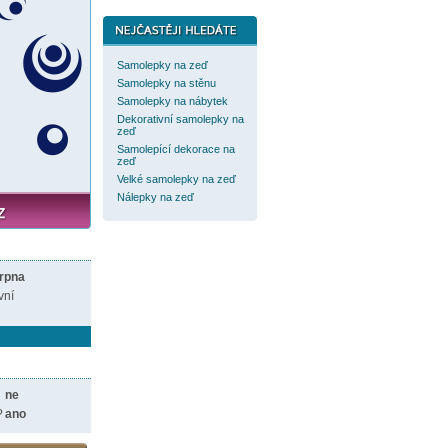
Samolepky na zeď
Samolepky na stěnu
Samolepky na nábytek
Dekorativní samolepky na
zeď
Samolepící dekorace na
zeď
Velké samolepky na zeď
Nálepky na zeď
srpna
vní
ne
?
ano