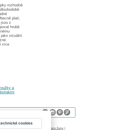
epky rozhodně
 dlouhodobě
ádné
becně platí,
 jsou z
epovat hrubě
atnému
jako vizuální
azné
ě více
roužky a
bstraktní
technické cookies
sum
logoprinty
|
nálepky na stenu
|
dárky pro ženy
|