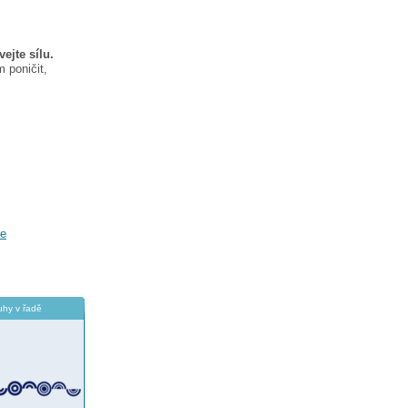
ejte sílu.
 poničit,
če
uhy v řadě