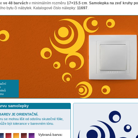
me
ve 48 barvách
v minimálním rozměru
17×15.5 cm
.
Samolepka na zeď kruhy po
ho bytu či nábytek. Katalogové číslo nálepky:
11697
.
rační
e
tivů
nou
barvu samolepky
AREV JE ORIENTAČNÍ.
u se mohou lišit od odstínu skutečné fólie,
ůže být tolerance v barevném tónu.
Vybraná barva: