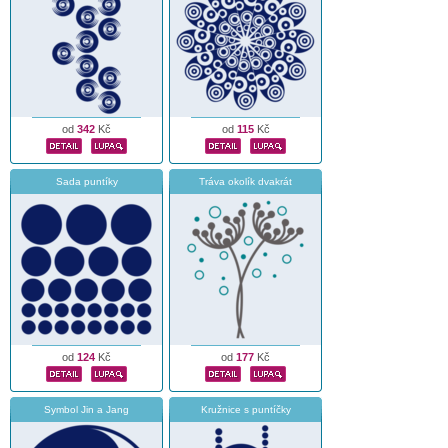
od
342
Kč
od
115
Kč
Sada puntíky
Tráva okolík dvakrát
od
124
Kč
od
177
Kč
Symbol Jin a Jang
Kružnice s puntíčky