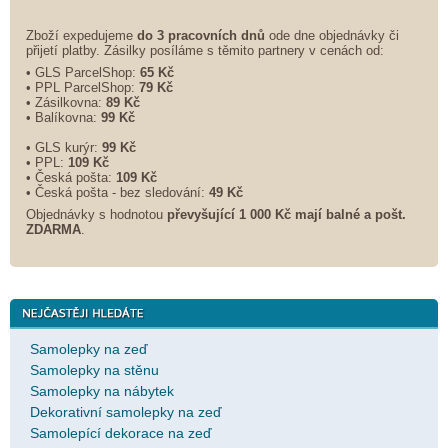
Zboží expedujeme
do 3 pracovních dnů
ode dne objednávky či
přijetí platby. Zásilky posíláme s těmito partnery v cenách od:
• GLS ParcelShop:
65 Kč
• PPL ParcelShop:
79 Kč
• Zásilkovna:
89 Kč
• Balíkovna:
99 Kč
• GLS kurýr:
99 Kč
• PPL:
109 Kč
• Česká pošta:
109 Kč
• Česká pošta - bez sledování:
49 Kč
Objednávky s hodnotou
převyšující 1 000 Kč mají balné a
pošt.
ZDARMA
.
Samolepky na zeď
Samolepky na stěnu
Samolepky na nábytek
Dekorativní samolepky na zeď
Samolepící dekorace na zeď