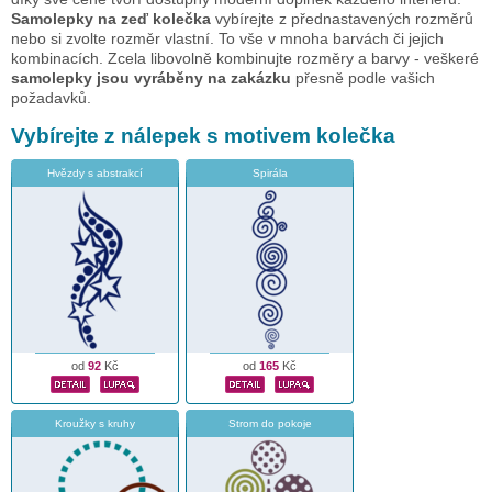
Samolepky na zeď kolečka
vybírejte z přednastavených rozměrů
nebo si zvolte rozměr vlastní. To vše v mnoha barvách či jejich
kombinacích. Zcela libovolně kombinujte rozměry a barvy - veškeré
samolepky jsou vyráběny na zakázku
přesně podle vašich
požadavků.
Vybírejte z nálepek s motivem kolečka
Hvězdy s abstrakcí
Spirála
od
92
Kč
od
165
Kč
Kroužky s kruhy
Strom do pokoje