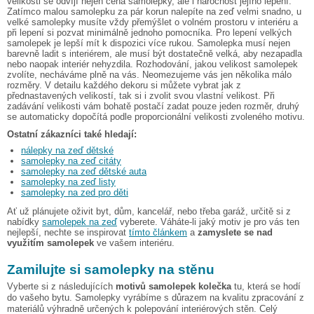
velikosti se odvíjí nejen cena samolepky, ale i náročnost jejího lepení.
Zatímco malou samolepku za pár korun nalepíte na zeď velmi snadno, u
velké samolepky musíte vždy přemýšlet o volném prostoru v interiéru a
při lepení si pozvat minimálně jednoho pomocníka. Pro lepení velkých
samolepek je lepší mít k dispozici více rukou. Samolepka musí nejen
barevně ladit s interiérem, ale musí být dostatečně velká, aby nezapadla
nebo naopak interiér nehyzdila. Rozhodování, jakou velikost samolepek
zvolíte, necháváme plně na vás. Neomezujeme vás jen několika málo
rozměry. V detailu každého dekoru si můžete vybrat jak z
přednastavených velikostí, tak si i zvolit svou vlastní velikost. Při
zadávání velikosti vám bohatě postačí zadat pouze jeden rozměr, druhý
se automaticky dopočítá podle proporcionální velikosti zvoleného motivu.
Ostatní zákazníci také hledají:
nálepky na zeď dětské
samolepky na zeď citáty
samolepky na zeď dětské auta
samolepky na zeď listy
samolepky na zed pro děti
Ať už plánujete oživit byt, dům, kancelář, nebo třeba garáž, určitě si z
nabídky
samolepek na zeď
vyberete. Váháte-li jaký motiv je pro vás ten
nejlepší, nechte se inspirovat
tímto článkem
a
zamyslete se nad
využitím samolepek
ve vašem interiéru.
Zamilujte si samolepky na stěnu
Vyberte si z následujících
motivů samolepek kolečka
tu, která se hodí
do vašeho bytu. Samolepky vyrábíme s důrazem na kvalitu zpracování z
materiálů výhradně určených k polepování interiérových stěn. Celý