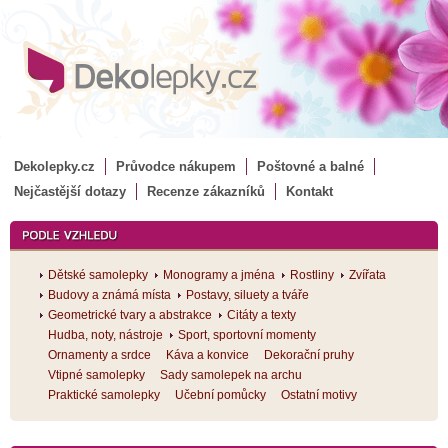
Dekolepky.cz
Průvodce nákupem
Poštovné a balné
Nejčastější dotazy
Recenze zákazníků
Kontakt
Dětské samolepky
Monogramy a jména
Rostliny
Zvířata
Budovy a známá místa
Postavy, siluety a tváře
Geometrické tvary a abstrakce
Citáty a texty
Hudba, noty, nástroje
Sport, sportovní momenty
Ornamenty a srdce
Káva a konvice
Dekorační pruhy
Vtipné samolepky
Sady samolepek na archu
Praktické samolepky
Učební pomůcky
Ostatní motivy