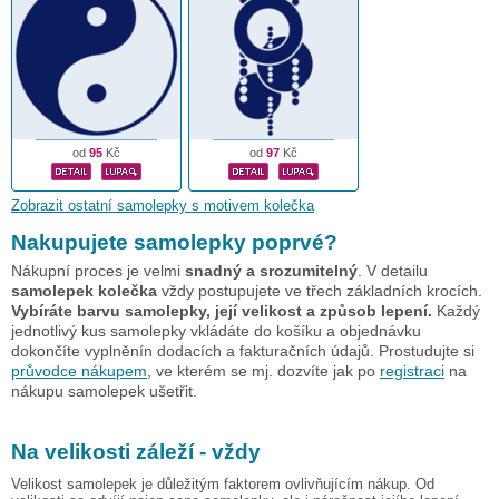
od
95
Kč
od
97
Kč
Zobrazit ostatní samolepky s motivem kolečka
Nakupujete samolepky poprvé?
Nákupní proces je velmi
snadný a srozumitelný
. V detailu
samolepek kolečka
vždy postupujete ve třech základních krocích.
Vybíráte barvu samolepky, její velikost a způsob lepení.
Každý
jednotlivý kus samolepky vkládáte do košíku a objednávku
dokončíte vyplněnín dodacích a fakturačních údajů. Prostudujte si
průvodce nákupem
, ve kterém se mj. dozvíte jak po
registraci
na
nákupu samolepek ušetřit.
Na velikosti záleží - vždy
Velikost samolepek je důležitým faktorem ovlivňujícím nákup. Od