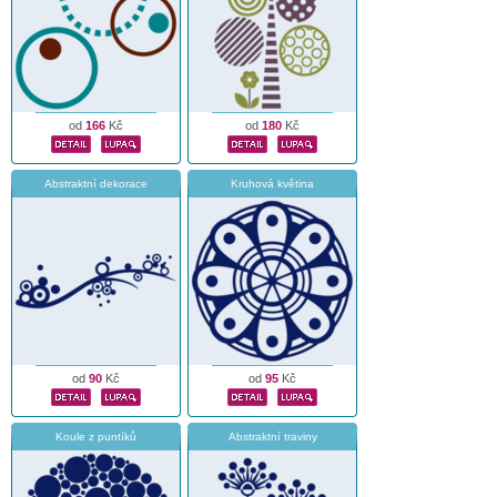
od
166
Kč
od
180
Kč
Abstraktní dekorace
Kruhová květina
od
90
Kč
od
95
Kč
Koule z puntíků
Abstraktní traviny