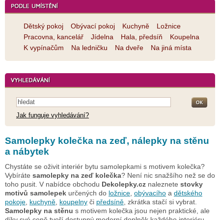
Dětský pokoj
Obývací pokoj
Kuchyně
Ložnice
Pracovna, kancelář
Jídelna
Hala, předsíň
Koupelna
K vypínačům
Na ledničku
Na dveře
Na jiná místa
Jak funguje vyhledávání?
Samolepky kolečka na zeď, nálepky na stěnu
a nábytek
Chystáte se oživit interiér bytu samolepkami s motivem kolečka?
Vybíráte
samolepky na zeď kolečka
? Není nic snažšího než se do
toho pusit. V nabídce obchodu
Dekolepky.cz
naleznete
stovky
motivů samolepek
určených do
ložnice
,
obývacího
a
dětského
pokoje
,
kuchyně
,
koupelny
či
předsíně
, zkrátka stačí si vybrat.
Samolepky na stěnu
s motivem kolečka jsou nejen praktické, ale
díky své ceně tvoří dostupný moderní doplněk každého interiéru.