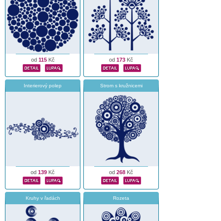
od
115
Kč
od
173
Kč
Interierový polep
Strom s kružnicemi
od
139
Kč
od
268
Kč
Kruhy v řadách
Rozeta