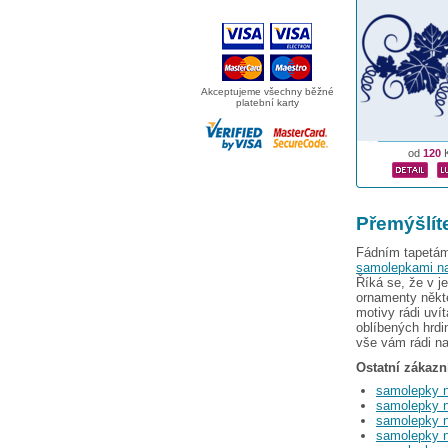
Akceptujeme všechny běžné
platební karty
od
120
Přemýšlíte
Fádním tapetám 
samolepkami n
Říká se, že v j
ornamenty někte
motivy rádi uví
oblíbených hrd
vše vám rádi n
Ostatní zákazní
samolepky n
samolepky n
samolepky n
samolepky n