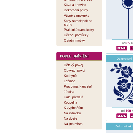
Káva a konvice
Dekorační pruhy
Vtipné samolepky
Sady samolepek na
archu
Praktické samolepky
Učební pomůcky
Ostatní motivy
od
85
K
Dekorativní
Dětský pokoj
Obývací pokoj
Kuchyně
Ložnice
Pracovna, kancelář
Jídelna
Hala, předsíň
Koupelna
K vypínačům
od
109
Na ledničku
Na dveře
Na jiná místa
Dekorativní 