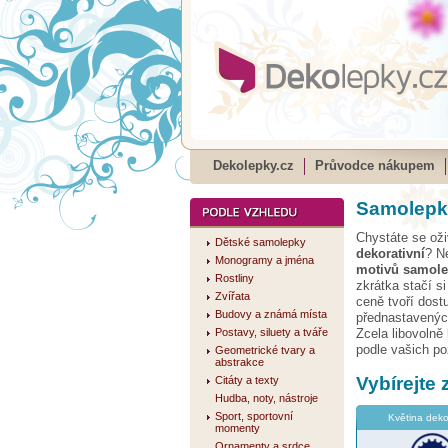
Dekolepky.cz
Průvodce nákupem
Samolepky
Chystáte se oži
Dětské samolepky
dekorativní
? N
Monogramy a jména
motivů samol
Rostliny
zkrátka stačí si
Zvířata
ceně tvoří dost
Budovy a známá místa
přednastavených
Postavy, siluety a tváře
Zcela libovolně
podle vašich p
Geometrické tvary a
abstrakce
Vybírejte
Citáty a texty
Hudba, noty, nástroje
Sport, sportovní
Květina deko
momenty
Ornamenty a srdce