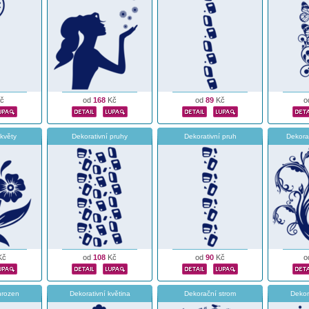
č
od
168
Kč
od
89
Kč
o
 květy
Dekorativní pruhy
Dekorativní pruh
Dekora
Kč
od
108
Kč
od
90
Kč
o
hrozen
Dekorativní květina
Dekorační strom
Dekor