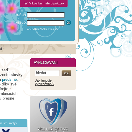
V košíku máte 0 položek
JMÉNO:
HESLO:
ZAPOMENUTÉ HESLO
t
k
 zeď
eznete
stovky
i
předsíně
,
Jak funguje
e díky své
vyhledávání?
rejte z
ombinacích.
u
přesně
ativní motýli