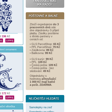
Zboží expedujeme
do 3
pracovních dnů
ode
dne objednávky či přijetí
platby. Zásilky posíláme
d
196
Kč
s těmito partnery v
cenách od:
• GLS ParcelShop:
65 Kč
• PPL ParcelShop:
79 Kč
tivní ornament
• Zásilkovna:
89 Kč
• Balíkovna:
99 Kč
• GLS kurýr:
99 Kč
• PPL:
109 Kč
• Česká pošta:
109 Kč
• Česká pošta - bez
sledování:
49 Kč
Objednávky s
hodnotou
převyšující
1 000 Kč mají balné
a
pošt. ZDARMA
.
d
172
Kč
ační větvička
Samolepky na zeď
Samolepky na stěnu