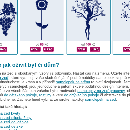
Kč
od
85
Kč
od
400
Kč
o
 jak oživit byt či dům?
na zeď s okoukanými vzory již odzvonilo. Nastal čas na změnu. Oživte inter
a zeď
, které vystihují vaše skutečné já. Z pestré nabídky samolepek si jistě 
ednoduchosti je krása a v případě
samolepek na stěnu
to platí dvojnásob. Je
rých samolepek jsou jednoduché a přitom skvěle podtrhnou design interiéru
táte ve všech částech vašeho bytu: motivační
samolepky na zeď pracovny
, o
inů
do dětského pokoje
,
rostliny
a keře
do obývacího pokoje
či abstrakce do p
abídneme. Začněte hned vybírat ze široké nabídky
samolepek na zeď
.
ci také hledají:
a zed květy
a zeď silueta ženy
a zeď do ložnice
a zeď dětské