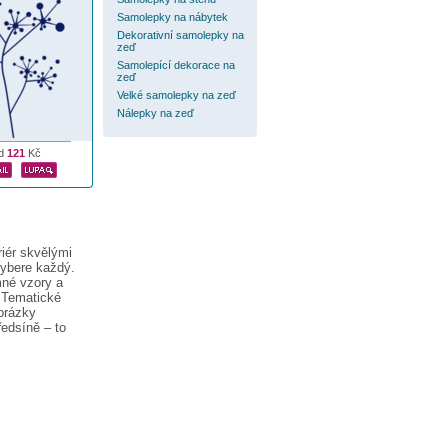
Samolepky na nábytek
Dekorativní samolepky na
zeď
Samolepící dekorace na
zeď
Velké samolepky na zeď
Nálepky na zeď
d
121
Kč
iér skvělými
vybere každý.
mné vzory a
. Tematické
brázky
ředsíně – to