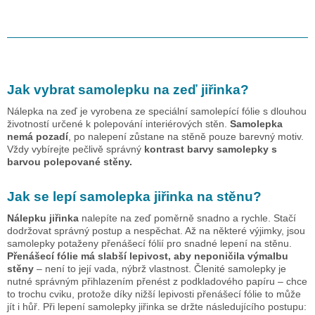
Jak vybrat samolepku na zeď
jiřinka
?
Nálepka na zeď je vyrobena ze speciální samolepící fólie s dlouhou
životností určené k polepování interiérových stěn.
Samolepka
nemá pozadí
, po nalepení zůstane na stěně pouze barevný motiv.
Vždy vybírejte pečlivě správný
kontrast barvy samolepky s
barvou polepované stěny.
Jak se lepí samolepka
jiřinka
na stěnu?
Nálepku
jiřinka
nalepíte na zeď poměrně snadno a rychle. Stačí
dodržovat správný postup a nespěchat. Až na některé výjimky, jsou
samolepky potaženy přenášecí fólií pro snadné lepení na stěnu.
Přenášecí fólie má slabší lepivost, aby neponičila výmalbu
stěny
– není to její vada, nýbrž vlastnost. Členité samolepky je
nutné správným přihlazením přenést z podkladového papíru – chce
to trochu cviku, protože díky nižší lepivosti přenášecí fólie to může
jít i hůř. Při lepení samolepky
jiřinka
se držte následujícího postupu: