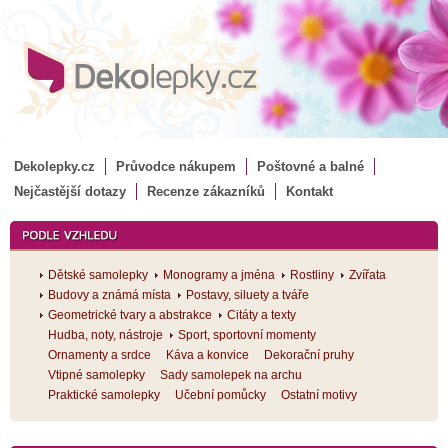
Dekolepky.cz
Průvodce nákupem
Poštovné a balné
Nejčastější dotazy
Recenze zákazníků
Kontakt
Dětské samolepky
Monogramy a jména
Rostliny
Zvířata
Budovy a známá místa
Postavy, siluety a tváře
Geometrické tvary a abstrakce
Citáty a texty
Hudba, noty, nástroje
Sport, sportovní momenty
Ornamenty a srdce
Káva a konvice
Dekorační pruhy
Vtipné samolepky
Sady samolepek na archu
Praktické samolepky
Učební pomůcky
Ostatní motivy