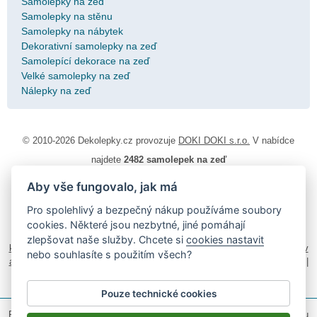
Samolepky na zeď
Samolepky na stěnu
Samolepky na nábytek
Dekorativní samolepky na zeď
Samolepící dekorace na zeď
Velké samolepky na zeď
Nálepky na zeď
© 2010-2026 Dekolepky.cz provozuje
DOKI DOKI s.r.o.
V nabídce
najdete
2482 samolepek na zeď
Aby vše fungovalo, jak má
Návod k lepení
|
Životnost samolepek na zeď
|
Magazín
|
Obchodní
podmínky
|
Ochrana osobních údajů
|
Cookies
|
Reklamační řád
|
Pro spolehlivý a bezpečný nákup používáme soubory
Impressum
cookies. Některé jsou nezbytné, jiné pomáhají
samolepky na auto
|
fotomagnetky na lednici
|
fotokalendáře
|
zlepšovat naše služby. Chcete si
cookies nastavit
kühlschrank fotomagnete
|
foto magnesy na lodówkę
|
samolepky dieťa v
nebo souhlasíte s použitím všech?
aute
|
logoprinty
|
nálepky na stenu
|
dárky pro ženy
|
zakázkový 3d tisk
|
hodinový manžel česká lípa
|
živicové nálepky
Pouze technické cookies
Podle zákona o evidenci tržeb je prodávající povinen vystavit kupujícímu