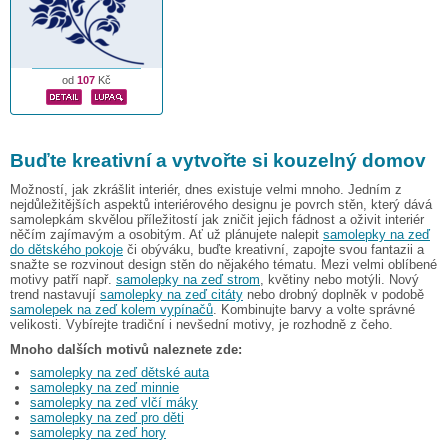
od
107
Kč
Buďte kreativní a vytvořte si kouzelný domov
Možností, jak zkrášlit interiér, dnes existuje velmi mnoho. Jedním z
nejdůležitějších aspektů interiérového designu je povrch stěn, který dává
samolepkám skvělou příležitostí jak zničit jejich fádnost a oživit interiér
něčím zajímavým a osobitým. Ať už plánujete nalepit
samolepky na zeď
do dětského pokoje
či obýváku, buďte kreativní, zapojte svou fantazii a
snažte se rozvinout design stěn do nějakého tématu. Mezi velmi oblíbené
motivy patří např.
samolepky na zeď strom
, květiny nebo motýli. Nový
trend nastavují
samolepky na zeď citáty
nebo drobný doplněk v podobě
samolepek na zeď kolem vypínačů
. Kombinujte barvy a volte správné
velikosti. Vybírejte tradiční i nevšední motivy, je rozhodně z čeho.
Mnoho dalších motivů naleznete zde:
samolepky na zeď dětské auta
samolepky na zeď minnie
samolepky na zeď vlčí máky
samolepky na zeď pro děti
samolepky na zeď hory