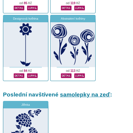
od
85
Kč
od
119
Kč
Designová květina
Abstraktní květiny
od
84
Kč
od
113
Kč
Poslední navštívené
samolepky na zeď
:
Jiřinka