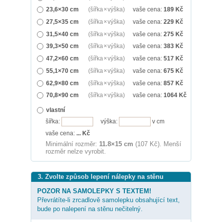
23,6×30 cm
(šířka × výška)
vaše cena:
189
Kč
27,5×35 cm
(šířka × výška)
vaše cena:
229
Kč
31,5×40 cm
(šířka × výška)
vaše cena:
275
Kč
39,3×50 cm
(šířka × výška)
vaše cena:
383
Kč
47,2×60 cm
(šířka × výška)
vaše cena:
517
Kč
55,1×70 cm
(šířka × výška)
vaše cena:
675
Kč
62,9×80 cm
(šířka × výška)
vaše cena:
857
Kč
70,8×90 cm
(šířka × výška)
vaše cena:
1064
Kč
vlastní
šířka:
výška:
v cm
vaše cena:
...
Kč
Minimální rozměr:
11.8×15 cm
(107 Kč). Menší
rozměr nelze vyrobit.
3. Zvolte způsob lepení nálepky na stěnu
POZOR NA SAMOLEPKY S TEXTEM!
Převrátíte-li zrcadlově samolepku obsahující text,
bude po nalepení na stěnu nečitelný.