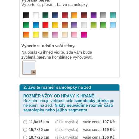
Vybraná barva:
Vyberte si, prosím, barvu samolepky.
Vyberte si odstín vaší stěny.
Na obrázku ihned vidíte, zda vám bude
zvolená barevná kombinace vyhovovat.
2. Zvolte rozměr samolepky na zeď
ROZMĚR VŽDY OD HRANY K HRANĚ!
Rozměr určuje velikost celé
samolepky
jiřinka
po
nelepení na zeď.
Nikdy neuvádíme rozměr části
samolepky nebo jejího segmentu.
11,8×15 cm
(šířka × výška)
vaše cena:
107
Kč
15,7×20 cm
(šířka × výška)
vaše cena:
129
Kč
19,7×25 cm
(šířka × výška)
vaše cena:
156
Kč