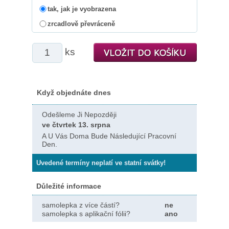
tak, jak je vyobrazena
zrcadlově převráceně
ks
Když objednáte dnes
Odešleme Ji Nepozději
ve čtvrtek 13. srpna
A U Vás Doma Bude Následující Pracovní
Den.
Uvedené termíny neplatí ve statní svátky!
Důležité informace
samolepka z více částí?
ne
samolepka s aplikační fólii?
ano