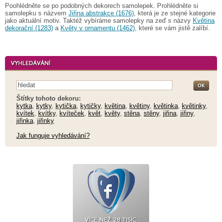
Poohlédněte se po podobných dekorech samolepek. Prohlédněte si
samolepku s názvem
Jiřina abstrakce (1676)
, která je ze stejné kategorie
jako aktuální motiv. Taktéž vybíráme samolepky na zeď s názvy
Květina
dekorační (1283)
a
Květy v ornamentu (1462)
, které se vám jistě zalíbí.
Štítky tohoto dekoru:
kytka
,
kytky
,
kytička
,
kytičky
,
květina
,
květiny
,
květinka
,
květinky
,
kvítek
,
kvítky
,
kvíteček
,
květ
,
květy
,
stěna
,
stěny
,
jiřina
,
jiřiny
,
jiřinka
,
jiřinky
Jak funguje vyhledávání?