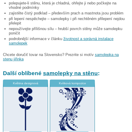
polepujete-li stěnu, která je chladná, ohřejte ji nebo počkejte na
vhodné podmínky
zajistěte čistý podklad – především prach a mastnota jsou problém
při lepení nespěchejte – samolepky i při nechtěném přilepení nejdou
přelepit
nepoužívejte přílišnou sílu – hrubší povrch stěny může samolepku
poničit
podrobnější informace v článku
životnost a správná instalace
samolepek
Chcete doručiť tovar na Slovensko? Prezrite si motív
samolepka na
stenu jiřinka
Další oblíbené
samolepky na stěnu
:
Květina designová
Kvítková kompozice