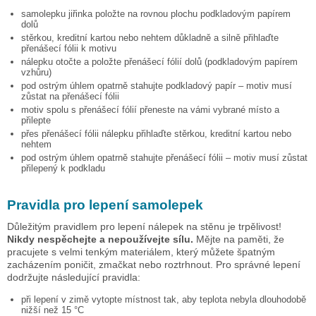
samolepku
jiřinka
položte na rovnou plochu podkladovým papírem
dolů
stěrkou, kreditní kartou nebo nehtem důkladně a silně přihlaďte
přenášecí fólii k motivu
nálepku otočte a položte přenášecí fólií dolů (podkladovým papírem
vzhůru)
pod ostrým úhlem opatrně stahujte podkladový papír – motiv musí
zůstat na přenášecí fólii
motiv spolu s přenášecí fólií přeneste na vámi vybrané místo a
přilepte
přes přenášecí fólii nálepku přihlaďte stěrkou, kreditní kartou nebo
nehtem
pod ostrým úhlem opatrně stahujte přenášecí fólii – motiv musí zůstat
přilepený k podkladu
Pravidla pro lepení samolepek
Důležitým pravidlem pro lepení nálepek na stěnu je trpělivost!
Nikdy nespěchejte a nepoužívejte sílu.
Mějte na paměti, že
pracujete s velmi tenkým materiálem, který můžete špatným
zacházením poničit, zmačkat nebo roztrhnout. Pro správné lepení
dodržujte následující pravidla:
při lepení v zimě vytopte místnost tak, aby teplota nebyla dlouhodobě
nižší než 15 °C