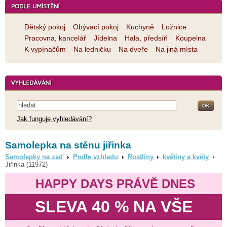
Dětský pokoj
Obývací pokoj
Kuchyně
Ložnice
Pracovna, kancelář
Jídelna
Hala, předsíň
Koupelna
K vypínačům
Na ledničku
Na dveře
Na jiná místa
Jak funguje vyhledávání?
Samolepka na stěnu jiřinka
Samolepky na zeď
Podle vzhledu
Rostliny
květiny a květy
Jiřinka (11972)
HAPPY DAYS PRÁVĚ DNES
SLEVA 40 % NA VŠE