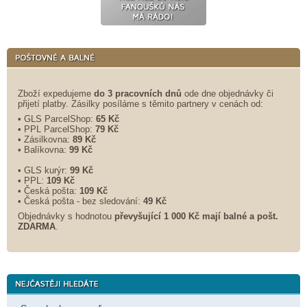
Zboží expedujeme
do 3 pracovních dnů
ode dne objednávky či
přijetí platby. Zásilky posíláme s těmito partnery v cenách od:
• GLS ParcelShop:
65 Kč
• PPL ParcelShop:
79 Kč
• Zásilkovna:
89 Kč
• Balíkovna:
99 Kč
• GLS kurýr:
99 Kč
• PPL:
109 Kč
• Česká pošta:
109 Kč
• Česká pošta - bez sledování:
49 Kč
Objednávky s hodnotou
převyšující 1 000 Kč mají balné a
pošt.
ZDARMA
.