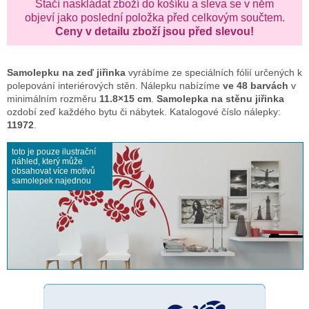
Stačí naskládat zboží do košíku a sleva se v něm
objeví jako poslední položka před celkovým součtem.
Ceny v detailu zboží jsou před slevou!
Samolepku na zeď
jiřinka
vyrábíme ze speciálních fólií určených k
polepování interiérových stěn. Nálepku nabízíme
ve 48 barvách
v
minimálním rozměru
11.8×15 cm
.
Samolepka na stěnu jiřinka
ozdobí zeď každého bytu či nábytek. Katalogové číslo nálepky:
11972
.
toto je pouze ilustrační
náhled, který může
obsahovat více motivů
samolepek najednou