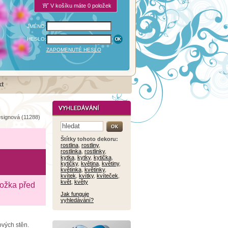
V košíku máte 0 položek
JMÉNO:
HESLO:
ZAPOMENUTÉ HESLO
t
signová (11288)
Štítky tohoto dekoru:
rostlina
,
rostliny
,
rostlinka
,
rostlinky
,
kytka
,
kytky
,
kytička
,
kytičky
,
květina
,
květiny
,
květinka
,
květinky
,
kvítek
,
kvítky
,
kvíteček
,
květ
,
květy
ložka před
Jak funguje
vyhledávání?
ových stěn.