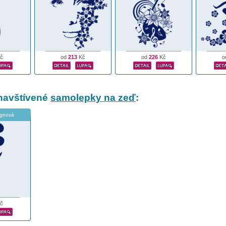
č
od
213
Kč
od
226
Kč
o
navštívené
samolepky na zeď
:
ignová
č