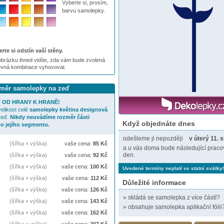
Vyberte si, prosím,
barvu samolepky.
rte si odstín vaší stěny.
brázku ihned vidíte, zda vám bude zvolená
evná kombinace vyhovovat.
ozměr samolepky na zeď
 OD HRANY K HRANĚ!
elikost celé
samolepky
květina designová
zeď.
Nikdy neuvádíme rozměr části
Když objednáte dnes
o jejího segmentu.
odešleme ji nepozději
v úterý 11. 
(šířka × výška)
vaše cena:
85
Kč
a u vás doma bude následující praco
den.
(šířka × výška)
vaše cena:
92
Kč
(šířka × výška)
vaše cena:
100
Kč
Uvedené termíny neplatí ve statní svátky!
(šířka × výška)
vaše cena:
112
Kč
Důležité informace
(šířka × výška)
vaše cena:
126
Kč
»
skládá se samolepka z více částí?
(šířka × výška)
vaše cena:
143
Kč
»
obsahuje samolepka aplikační fólii
(šířka × výška)
vaše cena:
162
Kč