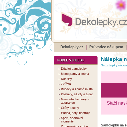
Dekolepky.cz
Průvodce nákupem
Nálepka n
Samolepky na ze
Dětské samolepky
Monogramy a jména
Rostliny
Zvířata
Budovy a známá místa
Postavy, siluety a tváře
Geometrické tvary a
Stačí nas
abstrakce
Citáty a texty
Hudba, noty, nástroje
Sport, sportovní
momenty
Samolepku na 
Ornamenty a srdce