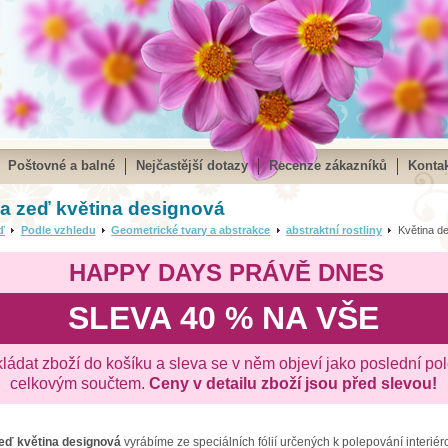
Poštovné a balné
Nejčastější dotazy
Recenze zákazníků
Kontak
a zeď květina designová
ď
Podle vzhledu
Geometrické tvary a abstrakce
abstraktní rostliny
Květina de
HAPPY DAYS PRÁVĚ DNES
SLEVA 40 % NA VŠE
kládat zboží do košíku a sleva se v něm objeví jako poslední po
celkovým součtem.
Ceny v detailu zboží jsou před slevou!
zeď
květina designová
vyrábíme ze speciálních fólií určených k polepování interiér