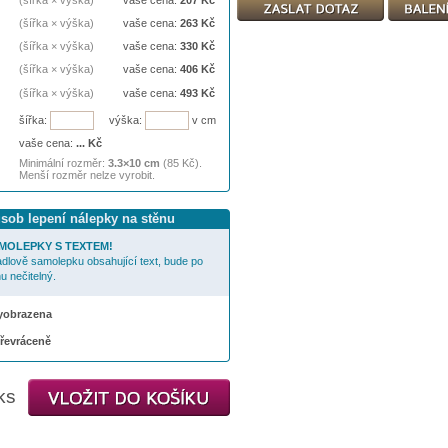
(šířka × výška)
vaše cena:
207
Kč
(šířka × výška)
vaše cena:
263
Kč
(šířka × výška)
vaše cena:
330
Kč
(šířka × výška)
vaše cena:
406
Kč
(šířka × výška)
vaše cena:
493
Kč
šířka:
výška:
v cm
vaše cena:
...
Kč
Minimální rozměr:
3.3×10 cm
(85 Kč).
Menší rozměr nelze vyrobit.
ůsob lepení nálepky na stěnu
MOLEPKY S TEXTEM!
cadlově samolepku obsahující text, bude po
u nečitelný.
 vyobrazena
převráceně
ks