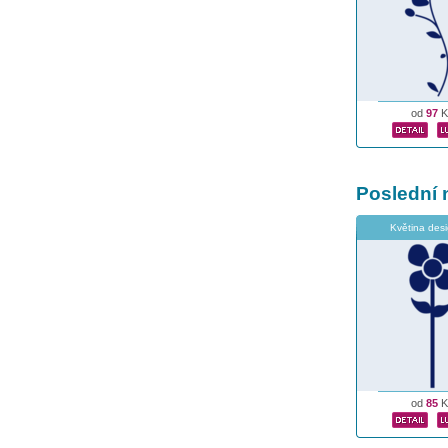
od
97
K
Poslední 
Květina des
od
85
K