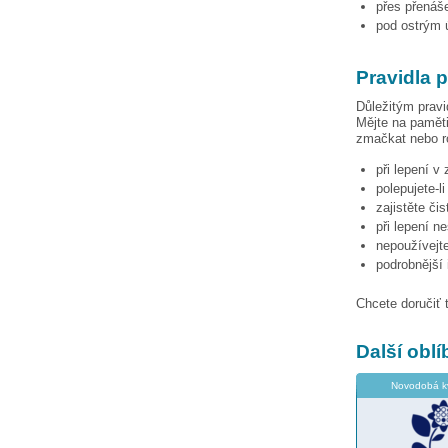
přes přenáše
pod ostrým ú
Pravidla 
Důležitým pravi
Mějte na paměti
zmačkat nebo ro
při lepení v
polepujete-l
zajistěte či
při lepení n
nepoužívejte
podrobnější
Chcete doručiť 
Další obl
Novodobá k