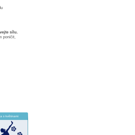
du
ejte sílu.
 poničit,
ka s květinami