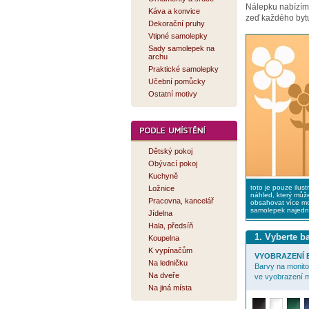
Nálepku nabízí
Káva a konvice
zeď každého bytu
Dekorační pruhy
Vtipné samolepky
Sady samolepek na
archu
Praktické samolepky
Učební pomůcky
Ostatní motivy
Dětský pokoj
Obývací pokoj
Kuchyně
toto je pouze ilust
Ložnice
náhled, který můž
Pracovna, kancelář
obsahovat více mo
samolepek najed
Jídelna
Hala, předsíň
1. Vyberte 
Koupelna
K vypínačům
VYOBRAZENÍ B
Na ledničku
Barvy na monitor
Na dveře
ve vyobrazení m
Na jiná místa