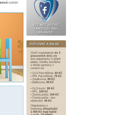
gnová
ozdobí
Zboží expedujeme
do 3
pracovních dnů
ode
dne objednávky či přijetí
platby. Zásilky posíláme
s těmito partnery v
cenách od:
• GLS ParcelShop:
65 Kč
• PPL ParcelShop:
79 Kč
• Zásilkovna:
89 Kč
• Balíkovna:
99 Kč
• GLS kurýr:
99 Kč
• PPL:
109 Kč
• Česká pošta:
109 Kč
• Česká pošta - bez
sledování:
49 Kč
Objednávky s
hodnotou
převyšující
1 000 Kč mají balné
a
pošt. ZDARMA
.