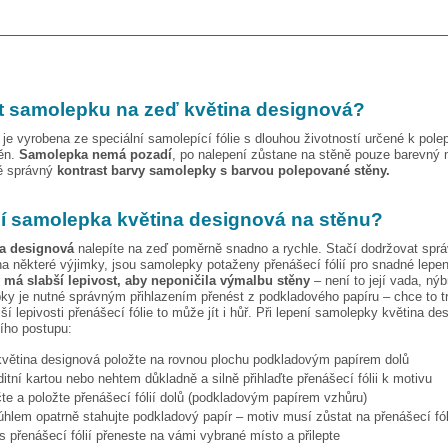
t samolepku na zeď
květina designová
?
je vyrobena ze speciální samolepící fólie s dlouhou životností určené k pole
těn.
Samolepka nemá pozadí
, po nalepení zůstane na stěně pouze barevný 
vě správný
kontrast barvy samolepky s barvou polepované stěny.
pí samolepka
květina designová
na stěnu?
na designová
nalepíte na zeď poměrně snadno a rychle. Stačí dodržovat spr
a některé výjimky, jsou samolepky potaženy přenášecí fólií pro snadné lepen
e má slabší lepivost, aby neponičila výmalbu stěny
– není to její vada, nýb
ky je nutné správným přihlazením přenést z podkladového papíru – chce to t
ší lepivosti přenášecí fólie to může jít i hůř. Při lepení samolepky
květina de
cího postupu:
květina designová
položte na rovnou plochu podkladovým papírem dolů
ditní kartou nebo nehtem důkladně a silně přihlaďte přenášecí fólii k motivu
te a položte přenášecí fólií dolů (podkladovým papírem vzhůru)
hlem opatrně stahujte podkladový papír – motiv musí zůstat na přenášecí fól
s přenášecí fólií přeneste na vámi vybrané místo a přilepte