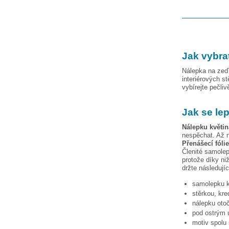
Jak vybra
Nálepka na zeď 
interiérových s
vybírejte pečli
Jak se le
Nálepku
květi
nespěchat. Až n
Přenášecí fóli
Členité samolep
protože díky niž
držte následují
samolepku
stěrkou, kre
nálepku otoč
pod ostrým ú
motiv spolu 