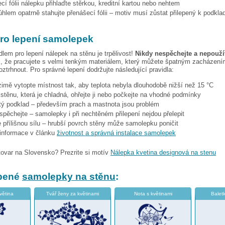
cí fólii nálepku přihlaďte stěrkou, kreditní kartou nebo nehtem
hlem opatrně stahujte přenášecí fólii – motiv musí zůstat přilepený k podkla
pro lepení samolepek
dlem pro lepení nálepek na stěnu je trpělivost!
Nikdy nespěchejte a nepoužív
, že pracujete s velmi tenkým materiálem, který můžete špatným zacházením
ztrhnout. Pro správné lepení dodržujte následující pravidla:
 zimě vytopte místnost tak, aby teplota nebyla dlouhodobě nižší než 15 °C
i stěnu, která je chladná, ohřejte ji nebo počkejte na vhodné podmínky
stý podklad – především prach a mastnota jsou problém
espěchejte – samolepky i při nechtěném přilepení nejdou přelepit
 přílišnou sílu – hrubší povrch stěny může samolepku poničit
 informace v článku
životnost a správná instalace samolepek
tovar na Slovensko? Prezrite si motív
Nálepka kvetina designová na stenu
íbené
samolepky na stěnu
:
větina
Tvář ženy za květinami
Nota s květinami
Balet