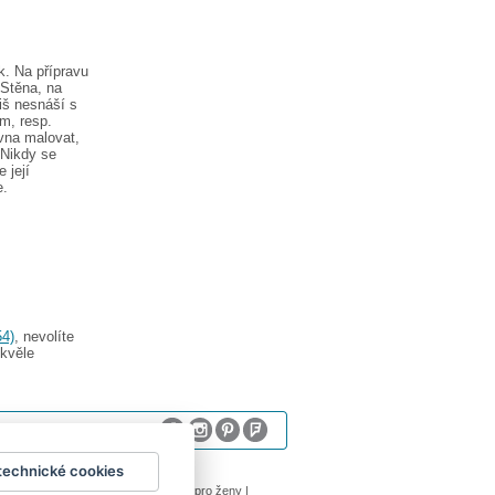
k. Na přípravu
 Stěna, na
iš nesnáší s
m, resp.
vna malovat,
 Nikdy se
 její
e.
54)
, nevolíte
skvěle
technické cookies
sum
logoprinty
|
nálepky na stenu
|
dárky pro ženy
|