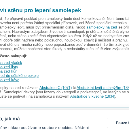
avit stěnu pro lepení samolepek
t, že připravit podklad pro samolepky bude dost komplikované. Není tomu ta
vrchu není potřeba žádný speciální přípravek, ani žádná speciální technika.
amolepky lepit, musí být přinejmenším čistá, neboť
samolepky na zeď
se příl
achem. Naprostým zabijákem životnosti samolepek je stěna znečištěná plyne
ření, nebo stěna znečištěná cigaretovým kouřem. Když už se nechystáte zro
mi dobře otřít hadrem nebo polosuchou houbičkou, zbavit ji nečistot a prachu.
vat stěnu s mnoha nátěry nebo popraskanou zeď v domnění, že tím zakryjete
naopak, můžete napáchat více škody a nedostatky stěn ještě více zvýraznít
 často nakupují:
a zeď vláček
a zeď listy
na zeď kůň
zeď do dětského pokoje
na zeď káva
olepky na zeď s názvem
Abstrakce C (1071)
či
Abstraktní květ s chmýřím (18
. Samolepící dekory jsou řazeny do kategorií a podkategorií, ve kterých se 
kuste se podívat i na samolepku s názvem
Abstrakce v květině (1834)
.
s.r.o.
V nabídce najdete
2482 samolepek na zeď
o, jak má
Pouze 
gazín
|
Obchodní podmínky
|
Ochrana osobních údajů
|
Cookies
|
Reklamační řád
|
Impres
pečný nákup používáme soubory cookies. Některé
okalendáře
|
kühlschrank fotomagnete
|
foto magnesy na lodówkę
|
samolepky dieťa v aute
|