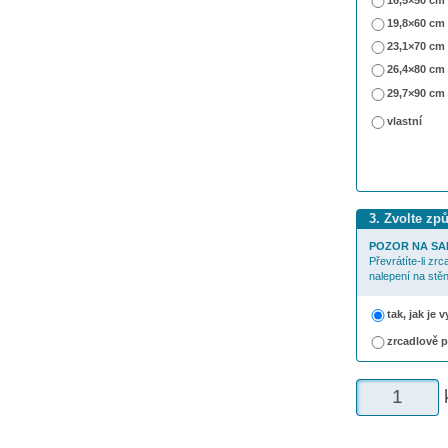
16,5×50 cm
19,8×60 cm
23,1×70 cm
26,4×80 cm
29,7×90 cm
vlastní
3. Zvolte zp
POZOR NA SA
Převrátíte-li zr
nalepení na stěn
tak, jak je
zrcadlově 