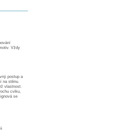
pování
motiv. Vždy
ávný postup a
í na stěnu.
rž vlastnost.
rochu cviku,
signová
se
ii