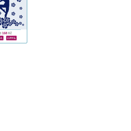
d
168
Kč