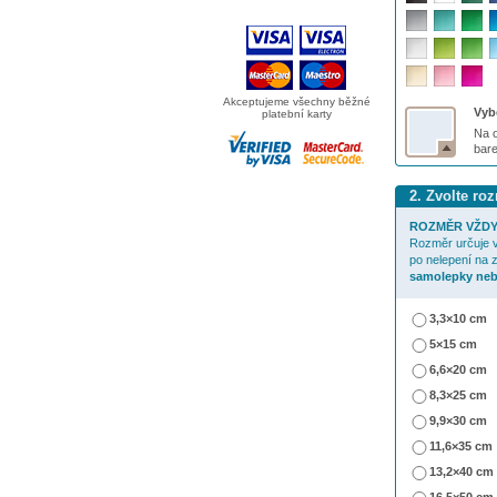
Akceptujeme všechny běžné
Vybe
platební karty
Na o
bar
2. Zvolte r
ROZMĚR VŽDY
Rozměr určuje v
po nelepení na 
samolepky neb
3,3×10 cm
5×15 cm
6,6×20 cm
8,3×25 cm
9,9×30 cm
11,6×35 cm
13,2×40 cm