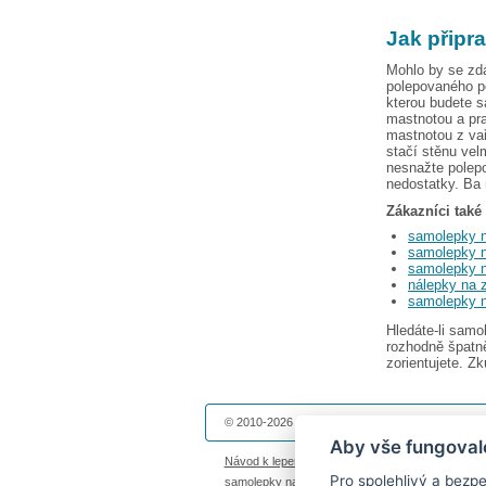
Jak připr
Mohlo by se zdá
polepovaného po
kterou budete s
mastnotou a pr
mastnotou z va
stačí stěnu vel
nesnažte polepo
nedostatky. Ba 
Zákazníci také
samolepky n
samolepky n
samolepky 
nálepky na 
samolepky 
Hledáte-li sam
rozhodně špatně
zorientujete. Z
© 2010-2026 Dekolepky.cz provozuje
DOKI DOKI 
Aby vše fungoval
Návod k lepení
|
Životnost samolepek na zeď
|
Ma
Pro spolehlivý a bez
samolepky na auto
|
fotomagnetky na lednici
|
fot