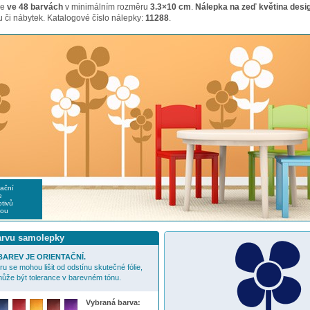
me
ve 48 barvách
v minimálním rozměru
3.3×10 cm
.
Nálepka na zeď květina desi
 či nábytek. Katalogové číslo nálepky:
11288
.
rační
e
tivů
nou
barvu samolepky
AREV JE ORIENTAČNÍ.
u se mohou lišit od odstínu skutečné fólie,
ůže být tolerance v barevném tónu.
Vybraná barva: