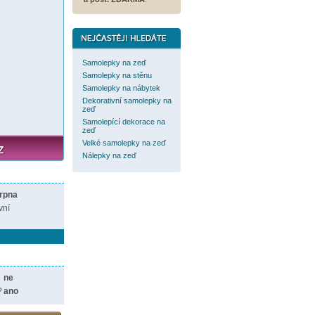
Samolepky na zeď
Samolepky na stěnu
Samolepky na nábytek
Dekorativní samolepky na
zeď
Samolepící dekorace na
zeď
Velké samolepky na zeď
Nálepky na zeď
srpna
vní
ne
?
ano