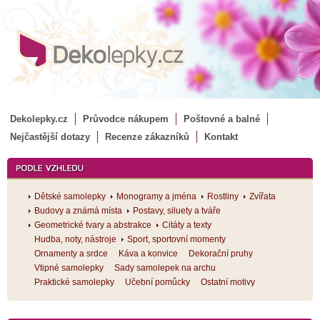
Dekolepky.cz
Průvodce nákupem
Poštovné a balné
Nejčastější dotazy
Recenze zákazníků
Kontakt
Dětské samolepky
Monogramy a jména
Rostliny
Zvířata
Budovy a známá místa
Postavy, siluety a tváře
Geometrické tvary a abstrakce
Citáty a texty
Hudba, noty, nástroje
Sport, sportovní momenty
Ornamenty a srdce
Káva a konvice
Dekorační pruhy
Vtipné samolepky
Sady samolepek na archu
Praktické samolepky
Učební pomůcky
Ostatní motivy