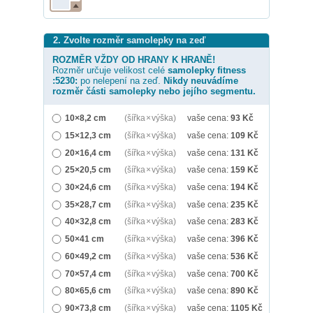
2. Zvolte rozměr samolepky na zeď
ROZMĚR VŽDY OD HRANY K HRANĚ!
Rozměr určuje velikost celé
samolepky
fitness
:5230:
po nelepení na zeď.
Nikdy neuvádíme
rozměr části samolepky nebo jejího segmentu.
10×8,2 cm
(šířka × výška)
vaše cena:
93
Kč
15×12,3 cm
(šířka × výška)
vaše cena:
109
Kč
20×16,4 cm
(šířka × výška)
vaše cena:
131
Kč
25×20,5 cm
(šířka × výška)
vaše cena:
159
Kč
30×24,6 cm
(šířka × výška)
vaše cena:
194
Kč
35×28,7 cm
(šířka × výška)
vaše cena:
235
Kč
40×32,8 cm
(šířka × výška)
vaše cena:
283
Kč
50×41 cm
(šířka × výška)
vaše cena:
396
Kč
60×49,2 cm
(šířka × výška)
vaše cena:
536
Kč
70×57,4 cm
(šířka × výška)
vaše cena:
700
Kč
80×65,6 cm
(šířka × výška)
vaše cena:
890
Kč
90×73,8 cm
(šířka × výška)
vaše cena:
1105
Kč