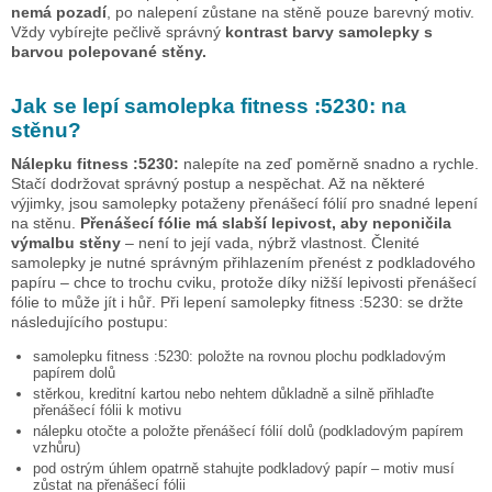
nemá pozadí
, po nalepení zůstane na stěně pouze barevný motiv.
Vždy vybírejte pečlivě správný
kontrast barvy samolepky s
barvou polepované stěny.
Jak se lepí samolepka
fitness :5230:
na
stěnu?
Nálepku
fitness :5230:
nalepíte na zeď poměrně snadno a rychle.
Stačí dodržovat správný postup a nespěchat. Až na některé
výjimky, jsou samolepky potaženy přenášecí fólií pro snadné lepení
na stěnu.
Přenášecí fólie má slabší lepivost, aby neponičila
výmalbu stěny
– není to její vada, nýbrž vlastnost. Členité
samolepky je nutné správným přihlazením přenést z podkladového
papíru – chce to trochu cviku, protože díky nižší lepivosti přenášecí
fólie to může jít i hůř. Při lepení samolepky
fitness :5230:
se držte
následujícího postupu:
samolepku
fitness :5230:
položte na rovnou plochu podkladovým
papírem dolů
stěrkou, kreditní kartou nebo nehtem důkladně a silně přihlaďte
přenášecí fólii k motivu
nálepku otočte a položte přenášecí fólií dolů (podkladovým papírem
vzhůru)
pod ostrým úhlem opatrně stahujte podkladový papír – motiv musí
zůstat na přenášecí fólii