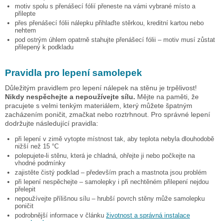
motiv spolu s přenášecí fólií přeneste na vámi vybrané místo a
přilepte
přes přenášecí fólii nálepku přihlaďte stěrkou, kreditní kartou nebo
nehtem
pod ostrým úhlem opatrně stahujte přenášecí fólii – motiv musí zůstat
přilepený k podkladu
Pravidla pro lepení samolepek
Důležitým pravidlem pro lepení nálepek na stěnu je trpělivost!
Nikdy nespěchejte a nepoužívejte sílu.
Mějte na paměti, že
pracujete s velmi tenkým materiálem, který můžete špatným
zacházením poničit, zmačkat nebo roztrhnout. Pro správné lepení
dodržujte následující pravidla:
při lepení v zimě vytopte místnost tak, aby teplota nebyla dlouhodobě
nižší než 15 °C
polepujete-li stěnu, která je chladná, ohřejte ji nebo počkejte na
vhodné podmínky
zajistěte čistý podklad – především prach a mastnota jsou problém
při lepení nespěchejte – samolepky i při nechtěném přilepení nejdou
přelepit
nepoužívejte přílišnou sílu – hrubší povrch stěny může samolepku
poničit
podrobnější informace v článku
životnost a správná instalace