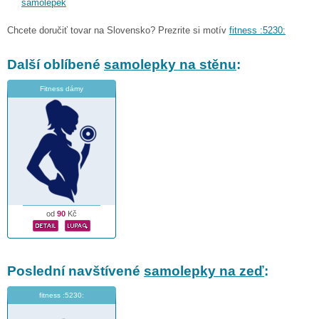
samolepek
Chcete doručiť tovar na Slovensko? Prezrite si motív
fitness :5230:
Další oblíbené
samolepky na stěnu
:
Fitness dámy
od
90
Kč
Poslední navštívené
samolepky na zeď
:
fitness :5230: