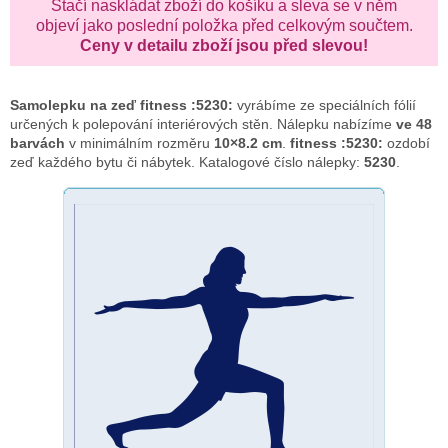
Stačí naskládat zboží do košíku a sleva se v něm
objeví jako poslední položka před celkovým součtem.
Ceny v detailu zboží jsou před slevou!
Samolepku na zeď
fitness :5230:
vyrábíme ze speciálních fólií
určených k polepování interiérových stěn. Nálepku nabízíme
ve 48
barvách
v minimálním rozměru
10×8.2 cm
.
fitness :5230:
ozdobí
zeď každého bytu či nábytek. Katalogové číslo nálepky:
5230
.