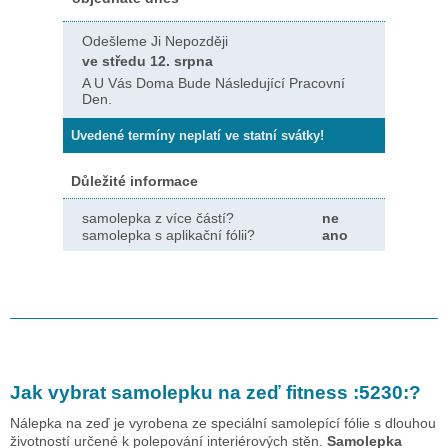
Odešleme Ji Nepozději
ve středu 12. srpna
A U Vás Doma Bude Následující Pracovní
Den.
Uvedené termíny neplatí ve statní svátky!
Důležité informace
samolepka z více částí?
ne
samolepka s aplikační fólii?
ano
Jak vybrat samolepku na zeď
fitness :5230:
?
Nálepka na zeď je vyrobena ze speciální samolepící fólie s dlouhou
životností určené k polepování interiérových stěn.
Samolepka