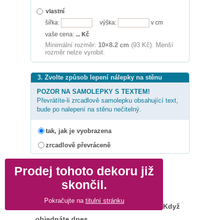
vlastní
šířka:
výška:
v cm
vaše cena:
...
Kč
Minimální rozměr:
10×8.2 cm
(93 Kč). Menší
rozměr nelze vyrobit.
3. Zvolte způsob lepení nálepky na stěnu
POZOR NA SAMOLEPKY S TEXTEM!
Převrátíte-li zrcadlově samolepku obsahující text,
bude po nalepení na stěnu nečitelný.
tak, jak je vyobrazena
zrcadlově převráceně
Prodej tohoto dekoru již
skončil.
Pokračujte na
titulní stránku
Když
objednáte dnes