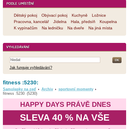
Dětský pokoj
Obývací pokoj
Kuchyně
Ložnice
Pracovna, kancelář
Jídelna
Hala, předsíň
Koupelna
K vypínačům
Na ledničku
Na dveře
Na jiná místa
Jak funguje vyhledávání?
fitness :5230:
Samolepky na zeď
Archiv
sportovní momenty
fitness :5230: (5230)
HAPPY DAYS PRÁVĚ DNES
SLEVA 40 % NA VŠE