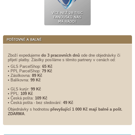
Zboží expedujeme
do 3 pracovních dnů
ode dne objednávky či
přijetí platby. Zásilky posíláme s těmito partnery v cenách od:
• GLS ParcelShop:
65 Kč
• PPL ParcelShop:
79 Kč
• Zásilkovna:
89 Kč
• Balíkovna:
99 Kč
• GLS kurýr:
99 Kč
• PPL:
109 Kč
• Česká pošta:
109 Kč
• Česká pošta - bez sledování:
49 Kč
Objednávky s hodnotou
převyšující 1 000 Kč mají balné a
pošt.
ZDARMA
.