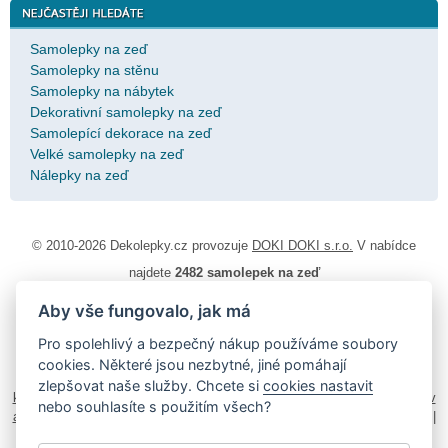
Samolepky na zeď
Samolepky na stěnu
Samolepky na nábytek
Dekorativní samolepky na zeď
Samolepící dekorace na zeď
Velké samolepky na zeď
Nálepky na zeď
© 2010-2026 Dekolepky.cz provozuje
DOKI DOKI s.r.o.
V nabídce
najdete
2482 samolepek na zeď
Aby vše fungovalo, jak má
Návod k lepení
|
Životnost samolepek na zeď
|
Magazín
|
Obchodní
podmínky
|
Ochrana osobních údajů
|
Cookies
|
Reklamační řád
|
Pro spolehlivý a bezpečný nákup používáme soubory
Impressum
cookies. Některé jsou nezbytné, jiné pomáhají
samolepky na auto
|
fotomagnetky na lednici
|
fotokalendáře
|
zlepšovat naše služby. Chcete si
cookies nastavit
kühlschrank fotomagnete
|
foto magnesy na lodówkę
|
samolepky dieťa v
nebo souhlasíte s použitím všech?
aute
|
logoprinty
|
nálepky na stenu
|
dárky pro ženy
|
zakázkový 3d tisk
|
hodinový manžel česká lípa
|
živicové nálepky