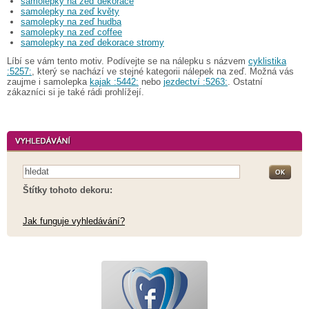
samolepky na zeď dekorace
samolepky na zeď květy
samolepky na zeď hudba
samolepky na zeď coffee
samolepky na zeď dekorace stromy
Líbí se vám tento motiv. Podívejte se na nálepku s názvem
cyklistika
:5257:
, který se nachází ve stejné kategorii nálepek na zeď. Možná vás
zaujme i samolepka
kajak :5442:
nebo
jezdectví :5263:
. Ostatní
zákazníci si je také rádi prohlížejí.
Štítky tohoto dekoru:
Jak funguje vyhledávání?