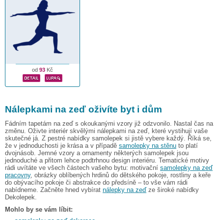
od
93
Kč
Nálepkami na zeď oživíte byt i dům
Fádním tapetám na zeď s okoukanými vzory již odzvonilo. Nastal čas na
změnu. Oživte interiér skvělými nálepkami na zeď, které vystihují vaše
skutečné já. Z pestré nabídky samolepek si jistě vybere každý. Říká se,
že v jednoduchosti je krása a v případě
samolepky na stěnu
to platí
dvojnásob. Jemné vzory a ornamenty některých samolepek jsou
jednoduché a přitom lehce podtrhnou design interiéru. Tematické motivy
rádi uvítáte ve všech částech vašeho bytu: motivační
samolepky na zeď
pracovny
, obrázky oblíbených hrdinů do dětského pokoje, rostliny a keře
do obývacího pokoje či abstrakce do předsíně – to vše vám rádi
nabídneme. Začněte hned vybírat
nálepky na zeď
ze široké nabídky
Dekolepek.
Mohlo by se vám líbit: