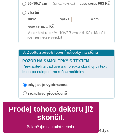
90×65,7 cm
(šířka × výška)
vaše cena:
993
Kč
vlastní
šířka:
výška:
v cm
vaše cena:
...
Kč
Minimální rozměr:
10×7.3 cm
(91 Kč). Menší
rozměr nelze vyrobit.
3. Zvolte způsob lepení nálepky na stěnu
POZOR NA SAMOLEPKY S TEXTEM!
Převrátíte-li zrcadlově samolepku obsahující text,
bude po nalepení na stěnu nečitelný.
tak, jak je vyobrazena
zrcadlově převráceně
Prodej tohoto dekoru již
skončil.
Pokračujte na
titulní stránku
Když