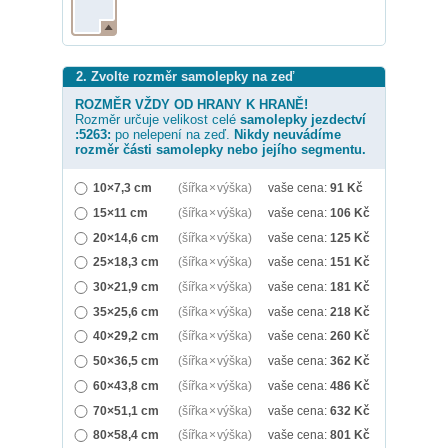
2. Zvolte rozměr samolepky na zeď
ROZMĚR VŽDY OD HRANY K HRANĚ!
Rozměr určuje velikost celé
samolepky
jezdectví
:5263:
po nelepení na zeď.
Nikdy neuvádíme
rozměr části samolepky nebo jejího segmentu.
10×7,3 cm
(šířka × výška)
vaše cena:
91
Kč
15×11 cm
(šířka × výška)
vaše cena:
106
Kč
20×14,6 cm
(šířka × výška)
vaše cena:
125
Kč
25×18,3 cm
(šířka × výška)
vaše cena:
151
Kč
30×21,9 cm
(šířka × výška)
vaše cena:
181
Kč
35×25,6 cm
(šířka × výška)
vaše cena:
218
Kč
40×29,2 cm
(šířka × výška)
vaše cena:
260
Kč
50×36,5 cm
(šířka × výška)
vaše cena:
362
Kč
60×43,8 cm
(šířka × výška)
vaše cena:
486
Kč
70×51,1 cm
(šířka × výška)
vaše cena:
632
Kč
80×58,4 cm
(šířka × výška)
vaše cena:
801
Kč