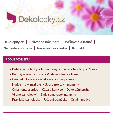
Dekolepky.cz
Průvodce nákupem
Poštovné a balné
Nejčastější dotazy
Recenze zákazníků
Kontakt
Dětské samolepky
Monogramy a jména
Rostliny
Zvířata
Budovy a známá místa
Postavy, siluety a tváře
Geometrické tvary a abstrakce
Citáty a texty
Hudba, noty, nástroje
Sport, sportovní momenty
Ornamenty a srdce
Káva a konvice
Dekorační pruhy
Vtipné samolepky
Sady samolepek na archu
Praktické samolepky
Učební pomůcky
Ostatní motivy