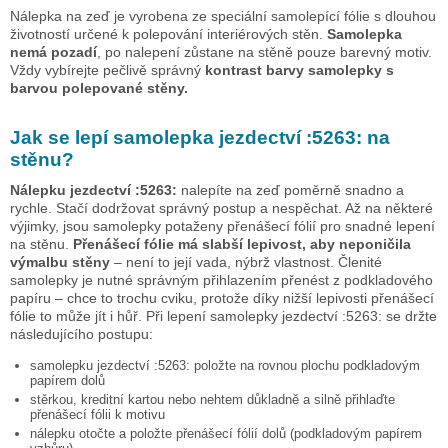
Nálepka na zeď je vyrobena ze speciální samolepící fólie s dlouhou
životností určené k polepování interiérových stěn.
Samolepka
nemá pozadí
, po nalepení zůstane na stěně pouze barevný motiv.
Vždy vybírejte pečlivě správný
kontrast barvy samolepky s
barvou polepované stěny.
Jak se lepí samolepka
jezdectví :5263:
na
stěnu?
Nálepku
jezdectví :5263:
nalepíte na zeď poměrně snadno a
rychle. Stačí dodržovat správný postup a nespěchat. Až na některé
výjimky, jsou samolepky potaženy přenášecí fólií pro snadné lepení
na stěnu.
Přenášecí fólie má slabší lepivost, aby neponičila
výmalbu stěny
– není to její vada, nýbrž vlastnost. Členité
samolepky je nutné správným přihlazením přenést z podkladového
papíru – chce to trochu cviku, protože díky nižší lepivosti přenášecí
fólie to může jít i hůř. Při lepení samolepky
jezdectví :5263:
se držte
následujícího postupu:
samolepku
jezdectví :5263:
položte na rovnou plochu podkladovým
papírem dolů
stěrkou, kreditní kartou nebo nehtem důkladně a silně přihlaďte
přenášecí fólii k motivu
nálepku otočte a položte přenášecí fólií dolů (podkladovým papírem