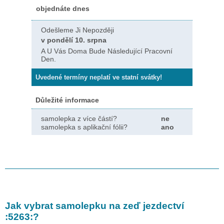
objednáte dnes
Odešleme Ji Nepozději
v pondělí 10. srpna
A U Vás Doma Bude Následující Pracovní
Den.
Uvedené termíny neplatí ve statní svátky!
Důležité informace
samolepka z více částí?
ne
samolepka s aplikační fólii?
ano
Jak vybrat samolepku na zeď
jezdectví
:5263:
?