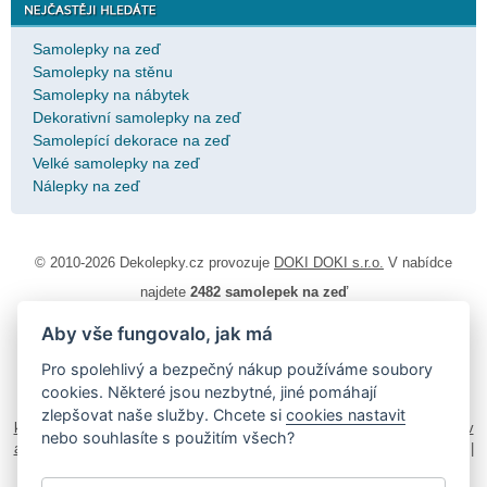
Samolepky na zeď
Samolepky na stěnu
Samolepky na nábytek
Dekorativní samolepky na zeď
Samolepící dekorace na zeď
Velké samolepky na zeď
Nálepky na zeď
© 2010-2026 Dekolepky.cz provozuje
DOKI DOKI s.r.o.
V nabídce
najdete
2482 samolepek na zeď
Aby vše fungovalo, jak má
Návod k lepení
|
Životnost samolepek na zeď
|
Magazín
|
Obchodní
podmínky
|
Ochrana osobních údajů
|
Cookies
|
Reklamační řád
|
Pro spolehlivý a bezpečný nákup používáme soubory
Impressum
cookies. Některé jsou nezbytné, jiné pomáhají
samolepky na auto
|
fotomagnetky na lednici
|
fotokalendáře
|
zlepšovat naše služby. Chcete si
cookies nastavit
kühlschrank fotomagnete
|
foto magnesy na lodówkę
|
samolepky dieťa v
nebo souhlasíte s použitím všech?
aute
|
logoprinty
|
nálepky na stenu
|
dárky pro ženy
|
zakázkový 3d tisk
|
hodinový manžel česká lípa
|
živicové nálepky