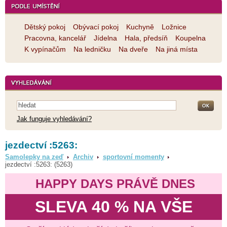
Dětský pokoj
Obývací pokoj
Kuchyně
Ložnice
Pracovna, kancelář
Jídelna
Hala, předsíň
Koupelna
K vypínačům
Na ledničku
Na dveře
Na jiná místa
Jak funguje vyhledávání?
jezdectví :5263:
Samolepky na zeď
Archiv
sportovní momenty
jezdectví :5263: (5263)
HAPPY DAYS PRÁVĚ DNES
SLEVA 40 % NA VŠE