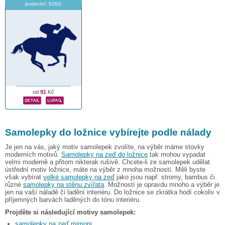
jezdectví :5263:
od
91
Kč
Samolepky do ložnice vybírejte podle nálady
Je jen na vás, jaký motiv samolepek zvolíte, na výběr máme stovky
moderních motivů.
Samolepky na zeď do ložnice
tak mohou vypadat
velmi moderně a přitom nikterak rušivě. Chcete-li ze samolepek udělat
ústřední motiv ložnice, máte na výběr z mnoha možností. Měli byste
však vybírat
velké samolepky na zeď
jako jsou např. stromy, bambus či
různé
samolepky na stěnu zvířata
. Možností je opravdu mnoho a výběr je
jen na vaší náladě či ladění interiéru. Do ložnice se zkrátka hodí cokoliv v
příjemných barvách laděných do tónu interiéru.
Projděte si následující motivy samolepek:
samolepky na zeď mimoni