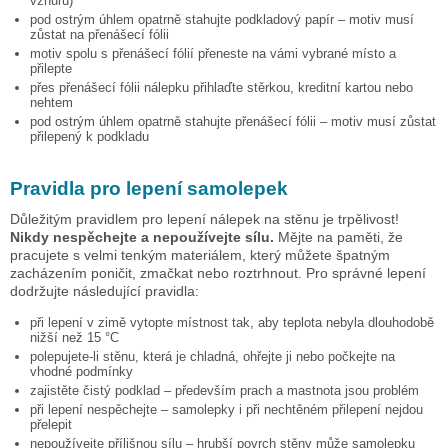
vzhůru)
pod ostrým úhlem opatrně stahujte podkladový papír – motiv musí
zůstat na přenášecí fólii
motiv spolu s přenášecí fólií přeneste na vámi vybrané místo a
přilepte
přes přenášecí fólii nálepku přihlaďte stěrkou, kreditní kartou nebo
nehtem
pod ostrým úhlem opatrně stahujte přenášecí fólii – motiv musí zůstat
přilepený k podkladu
Pravidla pro lepení samolepek
Důležitým pravidlem pro lepení nálepek na stěnu je trpělivost!
Nikdy nespěchejte a nepoužívejte sílu.
Mějte na paměti, že
pracujete s velmi tenkým materiálem, který můžete špatným
zacházením poničit, zmačkat nebo roztrhnout. Pro správné lepení
dodržujte následující pravidla:
při lepení v zimě vytopte místnost tak, aby teplota nebyla dlouhodobě
nižší než 15 °C
polepujete-li stěnu, která je chladná, ohřejte ji nebo počkejte na
vhodné podmínky
zajistěte čistý podklad – především prach a mastnota jsou problém
při lepení nespěchejte – samolepky i při nechtěném přilepení nejdou
přelepit
nepoužívejte přílišnou sílu – hrubší povrch stěny může samolepku