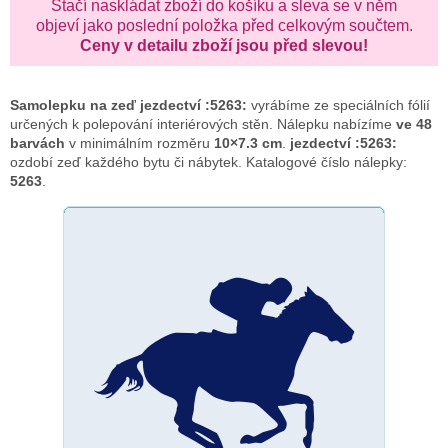
Stačí naskládat zboží do košíku a sleva se v něm
objeví jako poslední položka před celkovým součtem.
Ceny v detailu zboží jsou před slevou!
Samolepku na zeď
jezdectví :5263:
vyrábíme ze speciálních fólií
určených k polepování interiérových stěn. Nálepku nabízíme
ve 48
barvách
v minimálním rozměru
10×7.3 cm
.
jezdectví :5263:
ozdobí zeď každého bytu či nábytek. Katalogové číslo nálepky:
5263
.