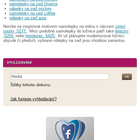
samolepky na zeď čtverce
nálepky na zeď mickey
samolepky na zeď coffee
nálepky na zeď auta
Nechte se inspirovat motivem samolepky na stěnu s názvem
zimní
sporty :5277:
. Mezi podobné samolepky do ložnice patří také
letectví
:5265:
nebo
horolezec :5425:
. Ať už plánujete modernizovat ložnici,
obývák či předsíň, vybrané nálepky na zeď jsou vhodnou variantou.
Štítky tohoto dekoru:
Jak funguje vyhledávání?