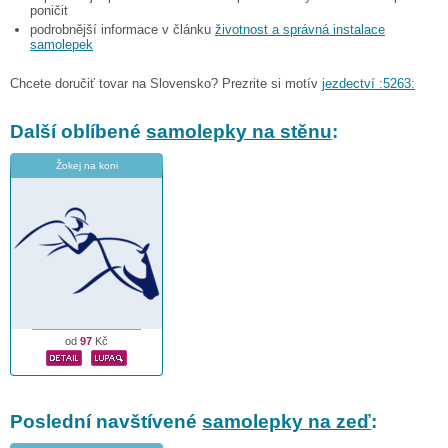
poničit
podrobnější informace v článku
životnost a správná instalace
samolepek
Chcete doručiť tovar na Slovensko? Prezrite si motív
jezdectví :5263:
Další oblíbené
samolepky na stěnu
:
Žokej na koni
od
97
Kč
Poslední navštívené
samolepky na zeď
: