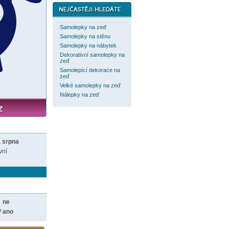
Samolepky na zeď
Samolepky na stěnu
Samolepky na nábytek
Dekorativní samolepky na
zeď
Samolepící dekorace na
zeď
Velké samolepky na zeď
Nálepky na zeď
. srpna
vní
ne
?
ano