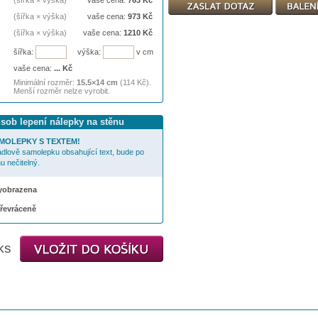
(šířka × výška)
vaše cena:
763
Kč
(šířka × výška)
vaše cena:
973
Kč
(šířka × výška)
vaše cena:
1210
Kč
šířka:
výška:
v cm
vaše cena:
...
Kč
Minimální rozměr:
15.5×14 cm
(114 Kč).
Menší rozměr nelze vyrobit.
ůsob lepení nálepky na stěnu
MOLEPKY S TEXTEM!
cadlově samolepku obsahující text, bude po
u nečitelný.
 vyobrazena
převráceně
ks