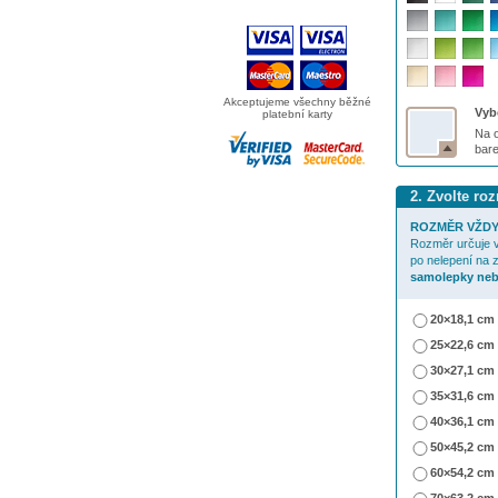
Akceptujeme všechny běžné
Vybe
platební karty
Na o
bar
2. Zvolte r
ROZMĚR VŽDY
Rozměr určuje v
po nelepení na 
samolepky neb
20×18,1 cm
25×22,6 cm
30×27,1 cm
35×31,6 cm
40×36,1 cm
50×45,2 cm
60×54,2 cm