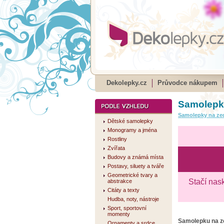
Dekolepky.cz
Průvodce nákupem
Samolepka
Samolepky na ze
Dětské samolepky
Monogramy a jména
Rostliny
Zvířata
Budovy a známá místa
Postavy, siluety a tváře
Geometrické tvary a
Stačí nas
abstrakce
Citáty a texty
Hudba, noty, nástroje
Sport, sportovní
momenty
Samolepku na 
Ornamenty a srdce