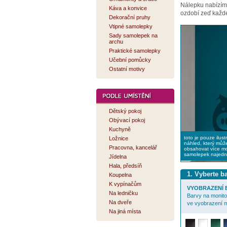
Nálepku nabízí
Káva a konvice
ozdobí zeď každé
Dekorační pruhy
Vtipné samolepky
Sady samolepek na
archu
Praktické samolepky
Učební pomůcky
Ostatní motivy
Dětský pokoj
Obývací pokoj
Kuchyně
toto je pouze ilust
Ložnice
náhled, který můž
Pracovna, kancelář
obsahovat více mo
samolepek najed
Jídelna
Hala, předsíň
1. Vyberte 
Koupelna
K vypínačům
VYOBRAZENÍ B
Na ledničku
Barvy na monitor
Na dveře
ve vyobrazení m
Na jiná místa