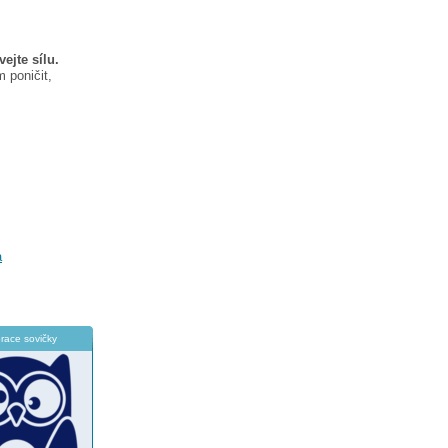
ejte sílu.
 poničit,
a
race sovičky