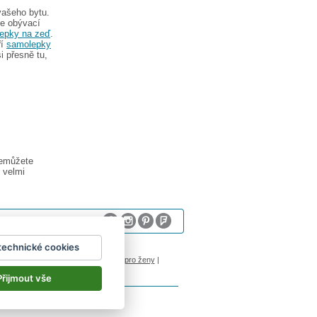
vašeho bytu.
že obývací
epky na zeď
.
ří
samolepky
i přesně tu,
nemůžete
 velmi
technické cookies
sum
logoprinty
|
nálepky na stenu
|
dárky pro ženy
|
Přijmout vše