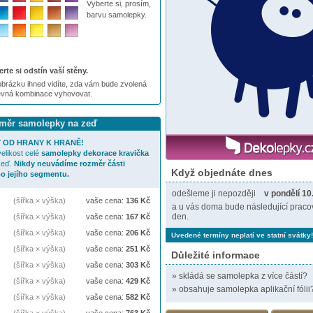
Vyberte si, prosím,
barvu samolepky.
rte si odstín vaší stěny.
brázku ihned vidíte, zda vám bude zvolená
evná kombinace vyhovovat.
ozměr samolepky na zeď
 OD HRANY K HRANĚ!
elikost celé
samolepky
dekorace kravička
zeď.
Nikdy neuvádíme rozměr části
Když objednáte dnes
o jejího segmentu.
odešleme ji nepozději
v pondělí 10
(šířka × výška)
vaše cena:
136
Kč
a u vás doma bude následující praco
den.
(šířka × výška)
vaše cena:
167
Kč
(šířka × výška)
vaše cena:
206
Kč
Uvedené termíny neplatí ve statní svátky!
(šířka × výška)
vaše cena:
251
Kč
Důležité informace
(šířka × výška)
vaše cena:
303
Kč
»
skládá se samolepka z více částí?
(šířka × výška)
vaše cena:
429
Kč
»
obsahuje samolepka aplikační fólii
(šířka × výška)
vaše cena:
582
Kč