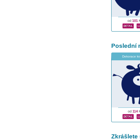
od
101
Poslední 
Dekorace kr
od
114
Zkrášlete