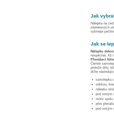
Jak vybra
Nálepka na zeď 
interiérových s
vybírejte pečli
Jak se le
Nálepku
dekor
nespěchat. Až n
Přenášecí fóli
Členité samolep
protože díky niž
držte následují
samolepku
stěrkou, kre
nálepku otoč
pod ostrým ú
motiv spolu 
přes přenáše
pod ostrým ú