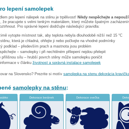
pro lepení samolepek
dlem pro lepení nálepek na stěnu je trpělivost!
Nikdy nespěchejte a nepoužív
, že pracujete s velmi tenkým materiálem, který můžete špatným zacházením
ztrhnout. Pro správné lepení dodržujte následující pravidla:
 zimě vytopte místnost tak, aby teplota nebyla dlouhodobě nižší než 15 °C
i stěnu, která je chladná, ohřejte ji nebo počkejte na vhodné podmínky
stý podklad – především prach a mastnota jsou problém
espěchejte – samolepky i při nechtěném přilepení nejdou přelepit
 přílišnou sílu – hrubší povrch stěny může samolepku poničit
 informace v článku
životnost a správná instalace samolepek
tovar na Slovensko? Prezrite si motív
samolepka na stenu dekorácia kravičk
íbené
samolepky na stěnu
:
asátko
Dekorace beránek
Dekorace ovečka
Deko