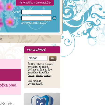
V košíku máte 0 položek
JMÉNO:
HESLO:
ZAPOMENUTÉ HESLO
t
Štítky tohoto dekoru:
zvířátko
,
zvířátka
,
zvířata
,
kráva
,
krávy
,
kravička
,
kravičky
,
farma
,
statek
,
statky
Jak funguje
vyhledávání?
ložka před
rových stěn.