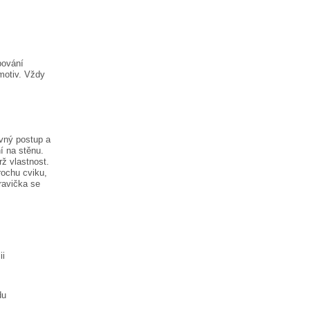
pování
motiv. Vždy
vný postup a
í na stěnu.
rž vlastnost.
rochu cviku,
ravička
se
ii
du