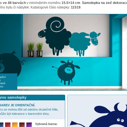
me
ve 48 barvách
v minimálním rozměru
15.5×14 cm
.
Samolepka na zeď dekorace
ho bytu či nábytek. Katalogové číslo nálepky:
11519
.
rační
e
tivů
nou
barvu samolepky
AREV JE ORIENTAČNÍ.
u se mohou lišit od odstínu skutečné fólie,
ůže být tolerance v barevném tónu.
Vybraná barva: