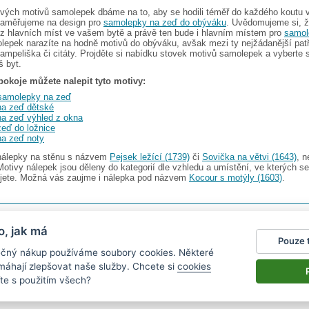
ových motivů samolepek dbáme na to, aby se hodili téměř do každého koutu 
aměřujeme na design pro
samolepky na zeď do obýváku
. Uvědomujeme si, 
 z hlavních míst ve vašem bytě a právě ten bude i hlavním místem pro
samol
lepek narazíte na hodně motivů do obýváku, avšak mezi ty nejžádanější pat
pampeliška či citáty. Projděte si nabídku stovek motivů samolepek a vyberte s
š byt.
okoje můžete nalepit tyto motivy:
 samolepky na zeď
a zeď dětské
a zeď výhled z okna
zeď do ložnice
a zeď noty
 nálepky na stěnu s názvem
Pejsek ležící (1739)
či
Sovička na větvi (1643)
, 
Motivy nálepek jsou děleny do kategorií dle vzhledu a umístění, ve kterých se
ujete. Možná vás zaujme i nálepka pod názvem
Kocour s motýly (1603)
.
s.r.o.
V nabídce najdete
2482 samolepek na zeď
o, jak má
Pouze 
gazín
|
Obchodní podmínky
|
Ochrana osobních údajů
|
Cookies
|
Reklamační řád
|
Impres
pečný nákup používáme soubory cookies. Některé
okalendáře
|
kühlschrank fotomagnete
|
foto magnesy na lodówkę
|
samolepky dieťa v aute
|
|
živicové nálepky
omáhají zlepšovat naše služby. Chcete si
cookies
te s použitím všech?
nen vystavit kupujícímu účtenku.
právce daně on-line; v případě technického výpadku pak nejpozději do 48 hodin.