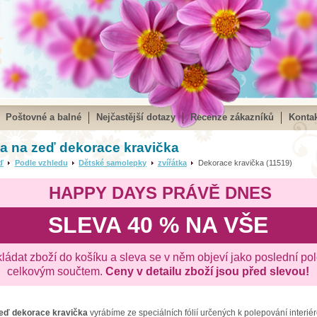
Poštovné a balné
Nejčastější dotazy
Recenze zákazníků
Kontak
 na zeď dekorace kravička
ď
Podle vzhledu
Dětské samolepky
zvířátka
Dekorace kravička (11519)
HAPPY DAYS PRÁVĚ DNES
SLEVA 40 % NA VŠE
kládat zboží do košíku a sleva se v něm objeví jako poslední po
celkovým součtem.
Ceny v detailu zboží jsou před slevou!
zeď
dekorace kravička
vyrábíme ze speciálních fólií určených k polepování interié