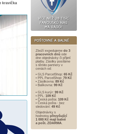
 kravička
Zboží expedujeme
do 3
pracovních dnů
ode
dne objednávky či přijetí
platby. Zásilky posíláme
s těmito partnery v
cenách od:
• GLS ParcelShop:
65 Kč
• PPL ParcelShop:
79 Kč
• Zásilkovna:
89 Kč
• Balíkovna:
99 Kč
• GLS kurýr:
99 Kč
• PPL:
109 Kč
• Česká pošta:
109 Kč
• Česká pošta - bez
sledování:
49 Kč
Objednávky s
hodnotou
převyšující
1 000 Kč mají balné
a
pošt. ZDARMA
.