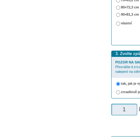
70×63,2 cm
80×72,3 cm
90×81,3 cm
vlastní
3. Zvolte zp
POZOR NA SA
Převrátíte-li zr
nalepení na stěn
tak, jak je
zrcadlově 