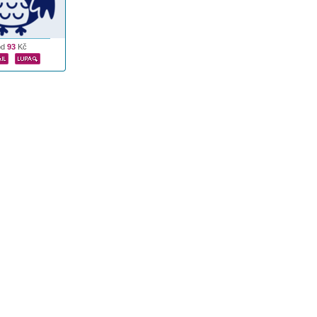
od
93
Kč