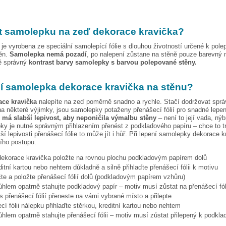
t samolepku na zeď
dekorace kravička
?
je vyrobena ze speciální samolepící fólie s dlouhou životností určené k pole
těn.
Samolepka nemá pozadí
, po nalepení zůstane na stěně pouze barevný 
vě správný
kontrast barvy samolepky s barvou polepované stěny.
pí samolepka
dekorace kravička
na stěnu?
ace kravička
nalepíte na zeď poměrně snadno a rychle. Stačí dodržovat sprá
a některé výjimky, jsou samolepky potaženy přenášecí fólií pro snadné lepen
e má slabší lepivost, aby neponičila výmalbu stěny
– není to její vada, nýb
ky je nutné správným přihlazením přenést z podkladového papíru – chce to t
ší lepivosti přenášecí fólie to může jít i hůř. Při lepení samolepky
dekorace k
cího postupu:
dekorace kravička
položte na rovnou plochu podkladovým papírem dolů
ditní kartou nebo nehtem důkladně a silně přihlaďte přenášecí fólii k motivu
te a položte přenášecí fólií dolů (podkladovým papírem vzhůru)
hlem opatrně stahujte podkladový papír – motiv musí zůstat na přenášecí fól
s přenášecí fólií přeneste na vámi vybrané místo a přilepte
cí fólii nálepku přihlaďte stěrkou, kreditní kartou nebo nehtem
hlem opatrně stahujte přenášecí fólii – motiv musí zůstat přilepený k podkla