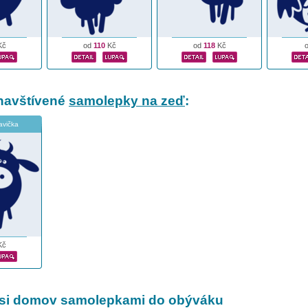
Kč
od
110
Kč
od
118
Kč
navštívené
samolepky na zeď
:
avička
Kč
 si domov samolepkami do obýváku