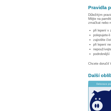
Pravidla 
Důležitým pravi
Mějte na paměti
zmačkat nebo ro
při lepení v
polepujete-l
zajistěte či
při lepení n
nepoužívejte
podrobnější
Chcete doručiť 
Další obl
Dekorace pr