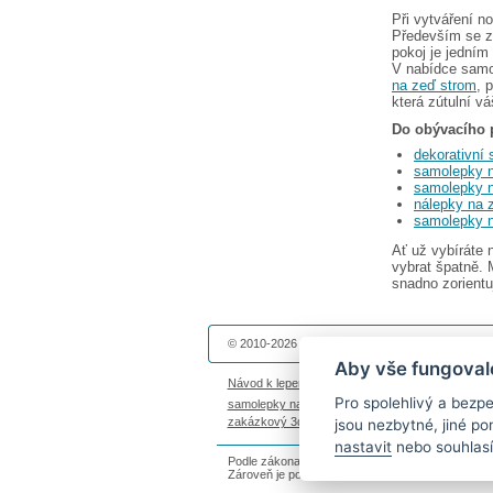
Při vytváření n
Především se z
pokoj je jedním
V nabídce samo
na zeď strom
, 
která zútulní vá
Do obývacího p
dekorativní
samolepky n
samolepky n
nálepky na 
samolepky n
Ať už vybíráte
vybrat špatně. 
snadno zorient
© 2010-2026 Dekolepky.cz provozuje
DOKI DOKI 
Aby vše fungoval
Návod k lepení
|
Životnost samolepek na zeď
|
Ma
Pro spolehlivý a bez
samolepky na auto
|
fotomagnetky na lednici
|
fot
zakázkový 3d tisk
|
hodinový manžel česká lípa
jsou nezbytné, jiné p
nastavit
nebo souhlasí
Podle zákona o evidenci tržeb je prodávající povi
Zároveň je povinen zaevidovat přijatou tržbu u s