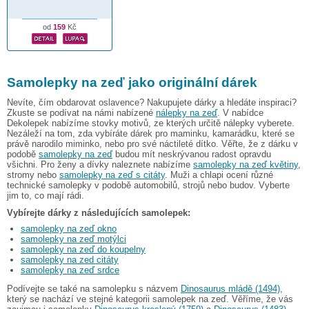
od
159
Kč
Samolepky na zeď jako originální dárek
Nevíte, čím obdarovat oslavence? Nakupujete dárky a hledáte inspiraci?
Zkuste se podívat na námi nabízené
nálepky na zeď
. V nabídce
Dekolepek nabízíme stovky motivů, ze kterých určitě nálepky vyberete.
Nezáleží na tom, zda vybíráte dárek pro maminku, kamarádku, které se
právě narodilo miminko, nebo pro své náctileté dítko. Věřte, že z dárku v
podobě
samolepky na zeď
budou mít neskrývanou radost opravdu
všichni. Pro ženy a dívky naleznete nabízíme
samolepky na zeď květiny
,
stromy nebo
samolepky na zeď s citáty
. Muži a chlapi ocení různé
technické samolepky v podobě automobilů, strojů nebo budov. Vyberte
jim to, co mají rádi.
Vybírejte dárky z následujících samolepek:
samolepky na zeď okno
samolepky na zeď motýlci
samolepky na zeď do koupelny
samolepky na zed citáty
samolepky na zeď srdce
Podívejte se také na samolepku s názvem
Dinosaurus mládě (1494)
,
který se nachází ve stejné kategorii samolepek na zeď. Věříme, že vás