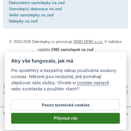
Dekorativní samolepky na zeď
Samolepící dekorace na zeď
Velké samolepky na zeď
Nálepky na zeď
© 2010-2026 Dekolepky.cz provozuje
DOKI DOKI s.r.o.
V nabídce
najdete
2482 samolepek na zeď
Aby vše fungovalo, jak má
Návod k lepení
|
Životnost samolepek na zeď
|
Magazín
|
Obchodní
podmínky
|
Ochrana osobních údajů
|
Cookies
|
Reklamační řád
|
Pro spolehlivý a bezpečný nákup používáme soubory
Impressum
cookies. Některé jsou nezbytné, jiné pomáhají
samolepky na auto
|
fotomagnetky na lednici
|
fotokalendáře
|
zlepšovat naše služby. Chcete si
cookies nastavit
kühlschrank fotomagnete
|
foto magnesy na lodówkę
|
samolepky dieťa v
nebo souhlasíte s použitím všech?
aute
|
logoprinty
|
nálepky na stenu
|
dárky pro ženy
|
zakázkový 3d tisk
|
hodinový manžel česká lípa
|
živicové nálepky
Pouze technické cookies
Podle zákona o evidenci tržeb je prodávající povinen vystavit kupujícímu
účtenku.
Přijmout vše
Zároveň je povinen zaevidovat přijatou tržbu u správce daně on-line; v
případě technického výpadku pak nejpozději do 48 hodin.