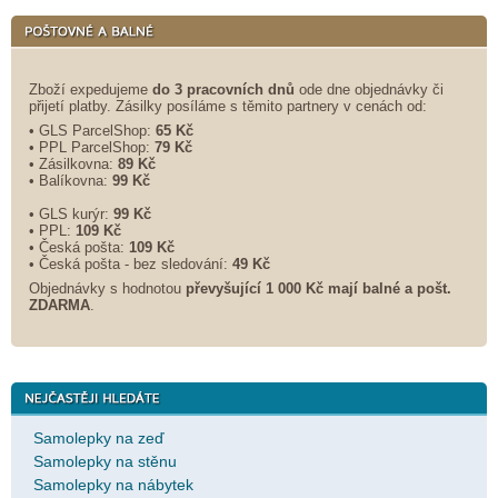
Zboží expedujeme
do 3 pracovních dnů
ode dne objednávky či
přijetí platby. Zásilky posíláme s těmito partnery v cenách od:
• GLS ParcelShop:
65 Kč
• PPL ParcelShop:
79 Kč
• Zásilkovna:
89 Kč
• Balíkovna:
99 Kč
• GLS kurýr:
99 Kč
• PPL:
109 Kč
• Česká pošta:
109 Kč
• Česká pošta - bez sledování:
49 Kč
Objednávky s hodnotou
převyšující 1 000 Kč mají balné a
pošt.
ZDARMA
.
Samolepky na zeď
Samolepky na stěnu
Samolepky na nábytek