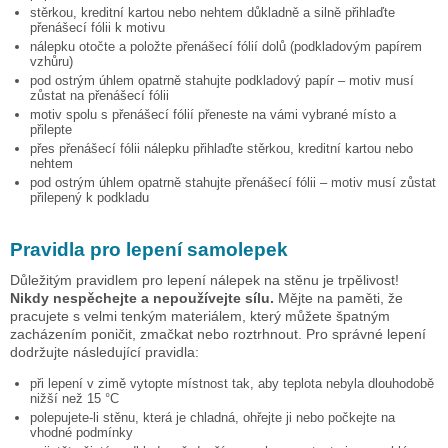
stěrkou, kreditní kartou nebo nehtem důkladně a silně přihlaďte
přenášecí fólii k motivu
nálepku otočte a položte přenášecí fólií dolů (podkladovým papírem
vzhůru)
pod ostrým úhlem opatrně stahujte podkladový papír – motiv musí
zůstat na přenášecí fólii
motiv spolu s přenášecí fólií přeneste na vámi vybrané místo a
přilepte
přes přenášecí fólii nálepku přihlaďte stěrkou, kreditní kartou nebo
nehtem
pod ostrým úhlem opatrně stahujte přenášecí fólii – motiv musí zůstat
přilepený k podkladu
Pravidla pro lepení samolepek
Důležitým pravidlem pro lepení nálepek na stěnu je trpělivost!
Nikdy nespěchejte a nepoužívejte sílu.
Mějte na paměti, že
pracujete s velmi tenkým materiálem, který můžete špatným
zacházením poničit, zmačkat nebo roztrhnout. Pro správné lepení
dodržujte následující pravidla:
při lepení v zimě vytopte místnost tak, aby teplota nebyla dlouhodobě
nižší než 15 °C
polepujete-li stěnu, která je chladná, ohřejte ji nebo počkejte na
vhodné podmínky