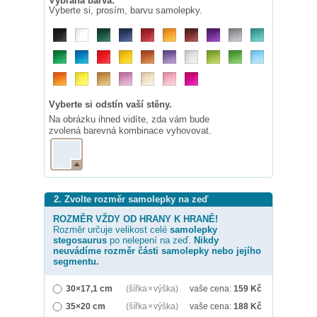
Vybraná barva:
Vyberte si, prosím, barvu samolepky.
Vyberte si odstín vaší stěny.
Na obrázku ihned vidíte, zda vám bude
zvolená barevná kombinace vyhovovat.
2. Zvolte rozměr samolepky na zeď
ROZMĚR VŽDY OD HRANY K HRANĚ!
Rozměr určuje velikost celé
samolepky
stegosaurus
po nelepení na zeď.
Nikdy
neuvádíme rozměr části samolepky nebo jejího
segmentu.
30×17,1 cm
(šířka × výška)
vaše cena:
159
Kč
35×20 cm
(šířka × výška)
vaše cena:
188
Kč