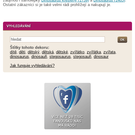
zaujmou i samolepky
Dinosaurus kreslený (1759)
a
Dinosaurus (1483)
.
Ostatní zákazníci si je také velmi rádi prohlížejí a nakupují je.
Štítky tohoto dekoru:
dítě
,
děti
,
dětský
,
dětská
,
dětské
,
zvířátko
,
zvířátka
,
zvířata
,
dinosaurus
,
dinosauři
,
stegosaurus
,
stegosauři
,
dinosaur
Jak funguje vyhledávání?