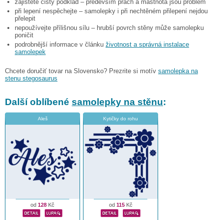
zajistěte čistý podklad – především prach a mastnota jsou problém
při lepení nespěchejte – samolepky i při nechtěném přilepení nejdou
přelepit
nepoužívejte přílišnou sílu – hrubší povrch stěny může samolepku
poničit
podrobnější informace v článku
životnost a správná instalace
samolepek
Chcete doručiť tovar na Slovensko? Prezrite si motív
samolepka na
stenu stegosaurus
Další oblíbené
samolepky na stěnu
:
Aleš
Kytičky do rohu
od
128
Kč
od
115
Kč