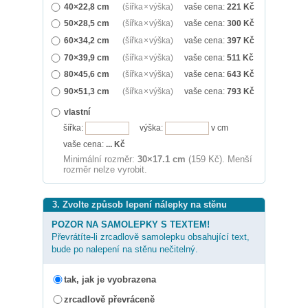
40×22,8 cm
(šířka × výška)
vaše cena:
221
Kč
50×28,5 cm
(šířka × výška)
vaše cena:
300
Kč
60×34,2 cm
(šířka × výška)
vaše cena:
397
Kč
70×39,9 cm
(šířka × výška)
vaše cena:
511
Kč
80×45,6 cm
(šířka × výška)
vaše cena:
643
Kč
90×51,3 cm
(šířka × výška)
vaše cena:
793
Kč
vlastní
šířka:
výška:
v cm
vaše cena:
...
Kč
Minimální rozměr:
30×17.1 cm
(159 Kč). Menší
rozměr nelze vyrobit.
3. Zvolte způsob lepení nálepky na stěnu
POZOR NA SAMOLEPKY S TEXTEM!
Převrátíte-li zrcadlově samolepku obsahující text,
bude po nalepení na stěnu nečitelný.
tak, jak je vyobrazena
zrcadlově převráceně