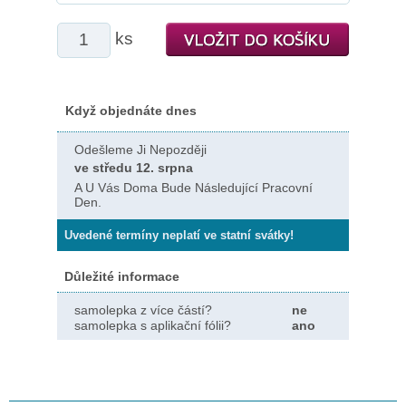
ks
Když objednáte dnes
Odešleme Ji Nepozději
ve středu 12. srpna
A U Vás Doma Bude Následující Pracovní
Den.
Uvedené termíny neplatí ve statní svátky!
Důležité informace
samolepka z více částí?
ne
samolepka s aplikační fólii?
ano