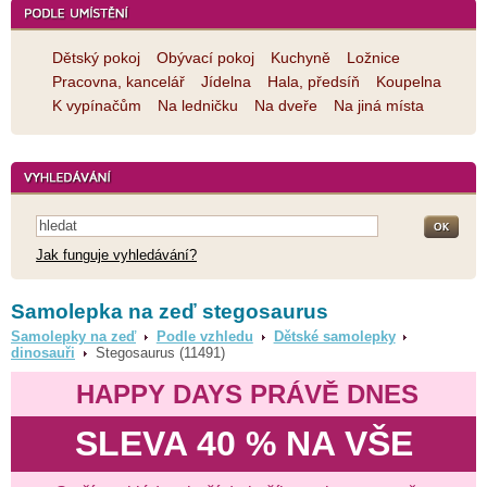
Dětský pokoj
Obývací pokoj
Kuchyně
Ložnice
Pracovna, kancelář
Jídelna
Hala, předsíň
Koupelna
K vypínačům
Na ledničku
Na dveře
Na jiná místa
Jak funguje vyhledávání?
Samolepka na zeď stegosaurus
Samolepky na zeď
Podle vzhledu
Dětské samolepky
dinosauři
Stegosaurus (11491)
HAPPY DAYS PRÁVĚ DNES
SLEVA 40 % NA VŠE