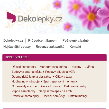
Dekolepky.cz
Průvodce nákupem
Poštovné a balné
Nejčastější dotazy
Recenze zákazníků
Kontakt
Dětské samolepky
Monogramy a jména
Rostliny
Zvířata
Budovy a známá místa
Postavy, siluety a tváře
Geometrické tvary a abstrakce
Citáty a texty
Hudba, noty, nástroje
Sport, sportovní momenty
Ornamenty a srdce
Káva a konvice
Dekorační pruhy
Vtipné samolepky
Sady samolepek na archu
Praktické samolepky
Učební pomůcky
Ostatní motivy