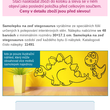
Stačí naskládat zboží do košíku a sleva se v něm
objeví jako poslední položka před celkovým součtem.
Ceny v detailu zboží jsou před slevou!
Samolepku na zeď
stegosaurus
vyrábíme ze speciálních fólií
určených k polepování interiérových stěn. Nálepku nabízíme
ve 48
barvách
v minimálním rozměru
30×17.1 cm
.
Samolepka na zeď
stegosaurus
ozdobí zeď každého bytu či nábytek. Katalogové
číslo nálepky:
11491
.
toto je pouze ilustrační
náhled, který může
obsahovat více motivů
samolepek najednou