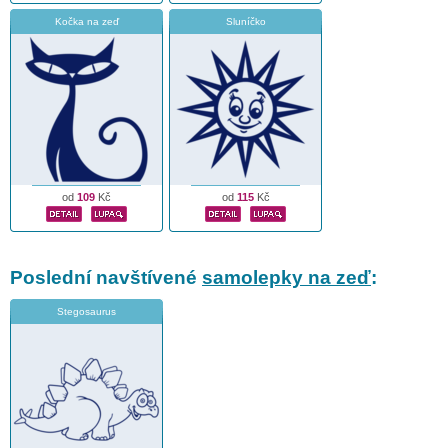
Kočka na zeď
Sluníčko
od
109
Kč
od
115
Kč
Poslední navštívené
samolepky na zeď
:
Stegosaurus