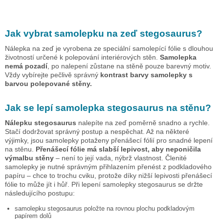
Jak vybrat samolepku na zeď
stegosaurus
?
Nálepka na zeď je vyrobena ze speciální samolepící fólie s dlouhou
životností určené k polepování interiérových stěn.
Samolepka
nemá pozadí
, po nalepení zůstane na stěně pouze barevný motiv.
Vždy vybírejte pečlivě správný
kontrast barvy samolepky s
barvou polepované stěny.
Jak se lepí samolepka
stegosaurus
na stěnu?
Nálepku
stegosaurus
nalepíte na zeď poměrně snadno a rychle.
Stačí dodržovat správný postup a nespěchat. Až na některé
výjimky, jsou samolepky potaženy přenášecí fólií pro snadné lepení
na stěnu.
Přenášecí fólie má slabší lepivost, aby neponičila
výmalbu stěny
– není to její vada, nýbrž vlastnost. Členité
samolepky je nutné správným přihlazením přenést z podkladového
papíru – chce to trochu cviku, protože díky nižší lepivosti přenášecí
fólie to může jít i hůř. Při lepení samolepky
stegosaurus
se držte
následujícího postupu:
samolepku
stegosaurus
položte na rovnou plochu podkladovým
papírem dolů