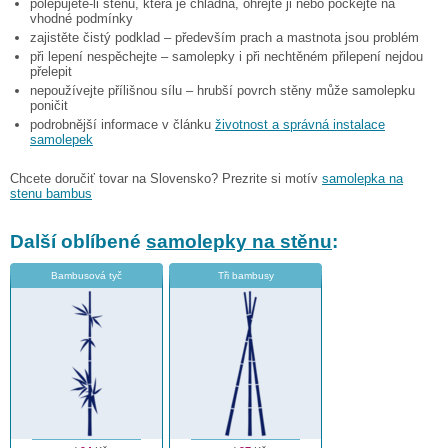
polepujete-li stěnu, která je chladná, ohřejte ji nebo počkejte na
vhodné podmínky
zajistěte čistý podklad – především prach a mastnota jsou problém
při lepení nespěchejte – samolepky i při nechtěném přilepení nejdou
přelepit
nepoužívejte přílišnou sílu – hrubší povrch stěny může samolepku
poničit
podrobnější informace v článku
životnost a správná instalace
samolepek
Chcete doručiť tovar na Slovensko? Prezrite si motív
samolepka na
stenu bambus
Další oblíbené
samolepky na stěnu
:
Bambusová tyč
Tři bambusy