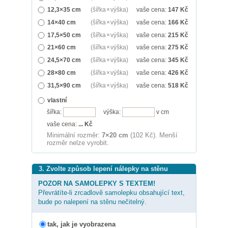
12,3×35 cm
(šířka × výška)
vaše cena:
147
Kč
14×40 cm
(šířka × výška)
vaše cena:
166
Kč
17,5×50 cm
(šířka × výška)
vaše cena:
215
Kč
21×60 cm
(šířka × výška)
vaše cena:
275
Kč
24,5×70 cm
(šířka × výška)
vaše cena:
345
Kč
28×80 cm
(šířka × výška)
vaše cena:
426
Kč
31,5×90 cm
(šířka × výška)
vaše cena:
518
Kč
vlastní
šířka:
výška:
v cm
vaše cena:
...
Kč
Minimální rozměr:
7×20 cm
(102 Kč). Menší
rozměr nelze vyrobit.
3. Zvolte způsob lepení nálepky na stěnu
POZOR NA SAMOLEPKY S TEXTEM!
Převrátíte-li zrcadlově samolepku obsahující text,
bude po nalepení na stěnu nečitelný.
tak, jak je vyobrazena