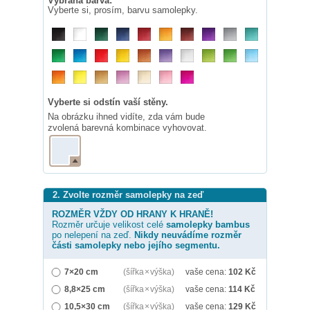
Vybraná barva:
Vyberte si, prosím, barvu samolepky.
Vyberte si odstín vaší stěny.
Na obrázku ihned vidíte, zda vám bude
zvolená barevná kombinace vyhovovat.
2. Zvolte rozměr samolepky na zeď
ROZMĚR VŽDY OD HRANY K HRANĚ!
Rozměr určuje velikost celé
samolepky
bambus
po nelepení na zeď.
Nikdy neuvádíme rozměr
části samolepky nebo jejího segmentu.
7×20 cm
(šířka × výška)
vaše cena:
102
Kč
8,8×25 cm
(šířka × výška)
vaše cena:
114
Kč
10,5×30 cm
(šířka × výška)
vaše cena:
129
Kč