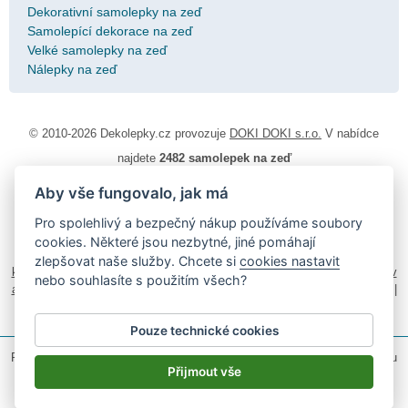
Dekorativní samolepky na zeď
Samolepící dekorace na zeď
Velké samolepky na zeď
Nálepky na zeď
© 2010-2026 Dekolepky.cz provozuje
DOKI DOKI s.r.o.
V nabídce
najdete
2482 samolepek na zeď
Aby vše fungovalo, jak má
Návod k lepení
|
Životnost samolepek na zeď
|
Magazín
|
Obchodní
podmínky
|
Ochrana osobních údajů
|
Cookies
|
Reklamační řád
|
Pro spolehlivý a bezpečný nákup používáme soubory
Impressum
cookies. Některé jsou nezbytné, jiné pomáhají
samolepky na auto
|
fotomagnetky na lednici
|
fotokalendáře
|
zlepšovat naše služby. Chcete si
cookies nastavit
kühlschrank fotomagnete
|
foto magnesy na lodówkę
|
samolepky dieťa v
nebo souhlasíte s použitím všech?
aute
|
logoprinty
|
nálepky na stenu
|
dárky pro ženy
|
zakázkový 3d tisk
|
hodinový manžel česká lípa
|
živicové nálepky
Pouze technické cookies
Podle zákona o evidenci tržeb je prodávající povinen vystavit kupujícímu
účtenku.
Přijmout vše
Zároveň je povinen zaevidovat přijatou tržbu u správce daně on-line; v
případě technického výpadku pak nejpozději do 48 hodin.