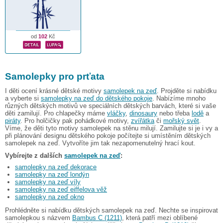
od
102
Kč
Samolepky pro prťata
I děti ocení krásné dětské motivy
samolepek na zeď
. Projděte si nabídku
a vyberte si
samolepky na zeď do dětského pokoje
. Nabízíme mnoho
různých dětských motivů ve speciálních dětských barvách, které si vaše
děti zamilují. Pro chlapečky máme
vláčky
,
dinosaury
nebo třeba
lodě
a
piráty
. Pro holčičky pak pohádkové motivy,
zvířátka
či
mořský svět
.
Víme, že děti tyto motivy samolepek na stěnu milují. Zamilujte si je i vy a
při plánování designu dětského pokoje počítejte si umístěním dětských
samolepek na zeď. Vytvoříte jim tak nezapomenutelný hrací kout.
Vybírejte z dalších
samolepek na zeď
:
samolepky na zeď dekorace
samolepky na zeď londýn
samolepky na zeď víly
samolepky na zeď eiffelova věž
samolepky na zeď okno
Prohlédněte si nabídku dětských samolepek na zeď. Nechte se inspirovat
samolepkou s názvem
Bambus C (1211)
, která patří mezi oblíbené