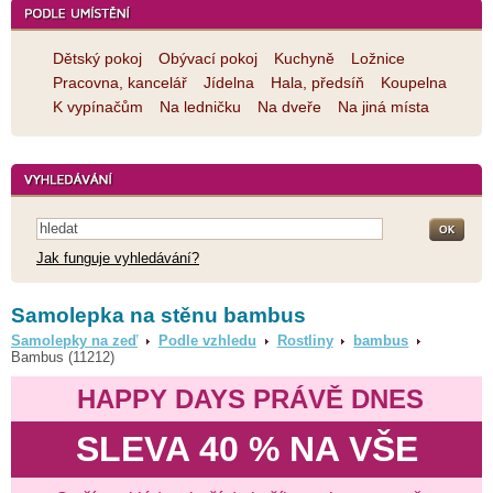
Dětský pokoj
Obývací pokoj
Kuchyně
Ložnice
Pracovna, kancelář
Jídelna
Hala, předsíň
Koupelna
K vypínačům
Na ledničku
Na dveře
Na jiná místa
Jak funguje vyhledávání?
Samolepka na stěnu bambus
Samolepky na zeď
Podle vzhledu
Rostliny
bambus
Bambus (11212)
HAPPY DAYS PRÁVĚ DNES
SLEVA 40 % NA VŠE