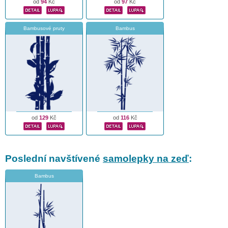
od
94
Kč
od
97
Kč
Bambusové pruty
Bambus
od
129
Kč
od
116
Kč
Poslední navštívené
samolepky na zeď
:
Bambus