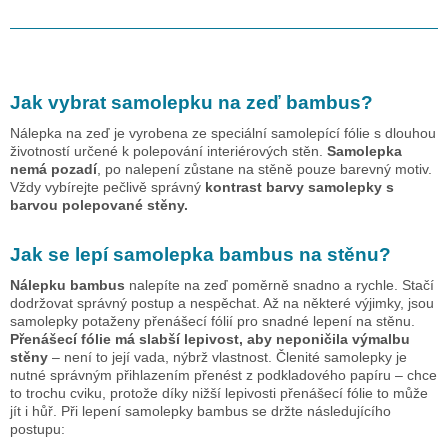
Jak vybrat samolepku na zeď
bambus
?
Nálepka na zeď je vyrobena ze speciální samolepící fólie s dlouhou
životností určené k polepování interiérových stěn.
Samolepka
nemá pozadí
, po nalepení zůstane na stěně pouze barevný motiv.
Vždy vybírejte pečlivě správný
kontrast barvy samolepky s
barvou polepované stěny.
Jak se lepí samolepka
bambus
na stěnu?
Nálepku
bambus
nalepíte na zeď poměrně snadno a rychle. Stačí
dodržovat správný postup a nespěchat. Až na některé výjimky, jsou
samolepky potaženy přenášecí fólií pro snadné lepení na stěnu.
Přenášecí fólie má slabší lepivost, aby neponičila výmalbu
stěny
– není to její vada, nýbrž vlastnost. Členité samolepky je
nutné správným přihlazením přenést z podkladového papíru – chce
to trochu cviku, protože díky nižší lepivosti přenášecí fólie to může
jít i hůř. Při lepení samolepky
bambus
se držte následujícího
postupu: