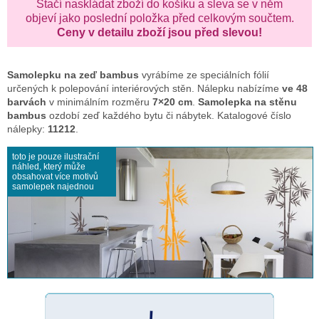
Stačí naskládat zboží do košíku a sleva se v něm
objeví jako poslední položka před celkovým součtem.
Ceny v detailu zboží jsou před slevou!
Samolepku na zeď
bambus
vyrábíme ze speciálních fólií
určených k polepování interiérových stěn. Nálepku nabízíme
ve 48
barvách
v minimálním rozměru
7×20 cm
.
Samolepka na stěnu
bambus
ozdobí zeď každého bytu či nábytek. Katalogové číslo
nálepky:
11212
.
toto je pouze ilustrační
náhled, který může
obsahovat více motivů
samolepek najednou