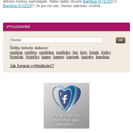
dětské motivy samolepek. Nebo raději zkuste
Bambus B (1210)
či
Bambus A (1213)
? Je jen na vás, kterou nakonec zvolíte.
Štítky tohoto dekoru:
rostlina
,
rostliny
,
rostlinka
,
rostlinky
,
list
,
listy
,
lístek
,
lístky
,
lísteček
,
lístečky
,
lupen
,
lupeny
,
lupínek
,
lupínky
,
bambus
Jak funguje vyhledávání?