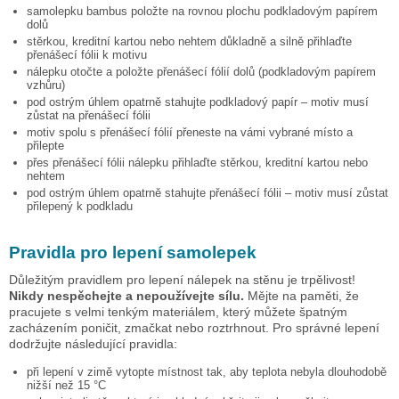
samolepku
bambus
položte na rovnou plochu podkladovým papírem
dolů
stěrkou, kreditní kartou nebo nehtem důkladně a silně přihlaďte
přenášecí fólii k motivu
nálepku otočte a položte přenášecí fólií dolů (podkladovým papírem
vzhůru)
pod ostrým úhlem opatrně stahujte podkladový papír – motiv musí
zůstat na přenášecí fólii
motiv spolu s přenášecí fólií přeneste na vámi vybrané místo a
přilepte
přes přenášecí fólii nálepku přihlaďte stěrkou, kreditní kartou nebo
nehtem
pod ostrým úhlem opatrně stahujte přenášecí fólii – motiv musí zůstat
přilepený k podkladu
Pravidla pro lepení samolepek
Důležitým pravidlem pro lepení nálepek na stěnu je trpělivost!
Nikdy nespěchejte a nepoužívejte sílu.
Mějte na paměti, že
pracujete s velmi tenkým materiálem, který můžete špatným
zacházením poničit, zmačkat nebo roztrhnout. Pro správné lepení
dodržujte následující pravidla:
při lepení v zimě vytopte místnost tak, aby teplota nebyla dlouhodobě
nižší než 15 °C