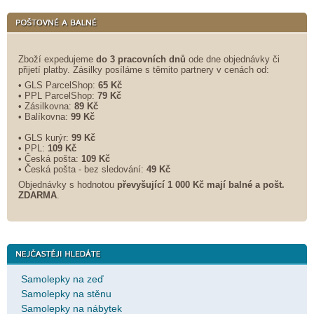
Zboží expedujeme
do 3 pracovních dnů
ode dne objednávky či
přijetí platby. Zásilky posíláme s těmito partnery v cenách od:
• GLS ParcelShop:
65 Kč
• PPL ParcelShop:
79 Kč
• Zásilkovna:
89 Kč
• Balíkovna:
99 Kč
• GLS kurýr:
99 Kč
• PPL:
109 Kč
• Česká pošta:
109 Kč
• Česká pošta - bez sledování:
49 Kč
Objednávky s hodnotou
převyšující 1 000 Kč mají balné a
pošt.
ZDARMA
.
Samolepky na zeď
Samolepky na stěnu
Samolepky na nábytek