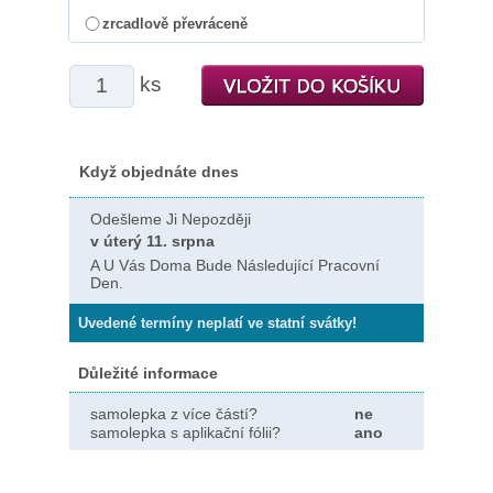
zrcadlově převráceně
ks
Když objednáte dnes
Odešleme Ji Nepozději
v úterý 11. srpna
A U Vás Doma Bude Následující Pracovní
Den.
Uvedené termíny neplatí ve statní svátky!
Důležité informace
samolepka z více částí?
ne
samolepka s aplikační fólii?
ano