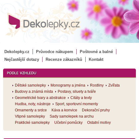
Dekolepky.cz
Průvodce nákupem
Poštovné a balné
Nejčastější dotazy
Recenze zákazníků
Kontakt
Dětské samolepky
Monogramy a jména
Rostliny
Zvířata
Budovy a známá místa
Postavy, siluety a tváře
Geometrické tvary a abstrakce
Citáty a texty
Hudba, noty, nástroje
Sport, sportovní momenty
Ornamenty a srdce
Káva a konvice
Dekorační pruhy
Vtipné samolepky
Sady samolepek na archu
Praktické samolepky
Učební pomůcky
Ostatní motivy