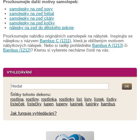
Prozkoumejte další motivy samolepek:
samolepky na zeď sovy
samolepky na zeď fotbal
samolepky na zeď citáty
samolepky na zeď kočky
nálepky na zeď do dětského pokoje
Prozkoumejte nabídku originálních samolepek na nábytek. Inspirujte se
nálepkou s názvem
Bambus C (1211)
, která je oblíbeným motivem
nábytkových nálepek. Nebo si raději prohlédněte
Bambus A (1213)
či
Bambus (1212)
? Kterou si vyberete necháme čistě na vás.
Štítky tohoto dekoru:
rostlina
,
rostliny
,
rostlinka
,
rostlinky
,
list
,
listy
,
lístek
,
lístky
,
lísteček
,
lístečky
,
lupen
,
lupeny
,
lupínek
,
lupínky
,
bambus
Jak funguje vyhledávání?