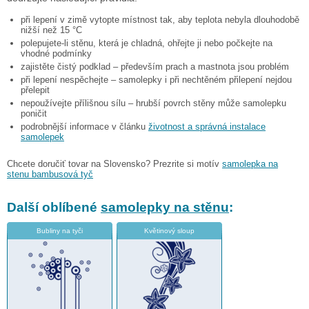
při lepení v zimě vytopte místnost tak, aby teplota nebyla dlouhodobě
nižší než 15 °C
polepujete-li stěnu, která je chladná, ohřejte ji nebo počkejte na
vhodné podmínky
zajistěte čistý podklad – především prach a mastnota jsou problém
při lepení nespěchejte – samolepky i při nechtěném přilepení nejdou
přelepit
nepoužívejte přílišnou sílu – hrubší povrch stěny může samolepku
poničit
podrobnější informace v článku
životnost a správná instalace
samolepek
Chcete doručiť tovar na Slovensko? Prezrite si motív
samolepka na
stenu bambusová tyč
Další oblíbené
samolepky na stěnu
:
Bubliny na tyči
Květinový sloup