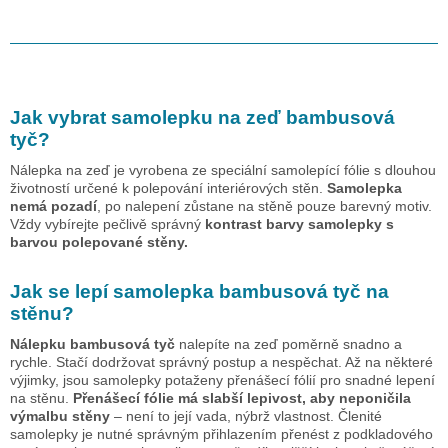
Jak vybrat samolepku na zeď
bambusová
tyč
?
Nálepka na zeď je vyrobena ze speciální samolepící fólie s dlouhou
životností určené k polepování interiérových stěn.
Samolepka
nemá pozadí
, po nalepení zůstane na stěně pouze barevný motiv.
Vždy vybírejte pečlivě správný
kontrast barvy samolepky s
barvou polepované stěny.
Jak se lepí samolepka
bambusová tyč
na
stěnu?
Nálepku
bambusová tyč
nalepíte na zeď poměrně snadno a
rychle. Stačí dodržovat správný postup a nespěchat. Až na některé
výjimky, jsou samolepky potaženy přenášecí fólií pro snadné lepení
na stěnu.
Přenášecí fólie má slabší lepivost, aby neponičila
výmalbu stěny
– není to její vada, nýbrž vlastnost. Členité
samolepky je nutné správným přihlazením přenést z podkladového