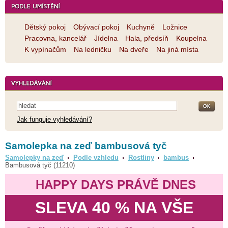
Dětský pokoj
Obývací pokoj
Kuchyně
Ložnice
Pracovna, kancelář
Jídelna
Hala, předsíň
Koupelna
K vypínačům
Na ledničku
Na dveře
Na jiná místa
Jak funguje vyhledávání?
Samolepka na zeď bambusová tyč
Samolepky na zeď
Podle vzhledu
Rostliny
bambus
Bambusová tyč (11210)
HAPPY DAYS PRÁVĚ DNES
SLEVA 40 % NA VŠE