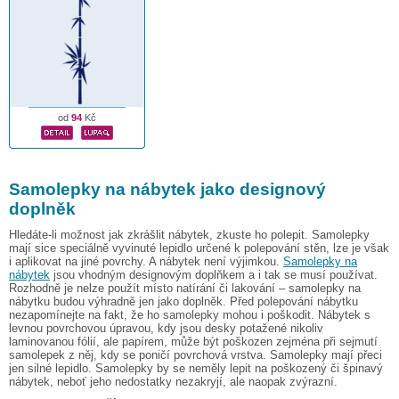
od
94
Kč
Samolepky na nábytek jako designový
doplněk
Hledáte-li možnost jak zkrášlit nábytek, zkuste ho polepit. Samolepky
mají sice speciálně vyvinuté lepidlo určené k polepování stěn, lze je však
i aplikovat na jiné povrchy. A nábytek není výjimkou.
Samolepky na
nábytek
jsou vhodným designovým doplňkem a i tak se musí používat.
Rozhodně je nelze použít místo natírání či lakování – samolepky na
nábytku budou výhradně jen jako doplněk. Před polepování nábytku
nezapomínejte na fakt, že ho samolepky mohou i poškodit. Nábytek s
levnou povrchovou úpravou, kdy jsou desky potažené nikoliv
laminovanou fólií, ale papírem, může být poškozen zejména při sejmutí
samolepek z něj, kdy se poničí povrchová vrstva. Samolepky mají přeci
jen silné lepidlo. Samolepky by se neměly lepit na poškozený či špinavý
nábytek, neboť jeho nedostatky nezakryjí, ale naopak zvýrazní.