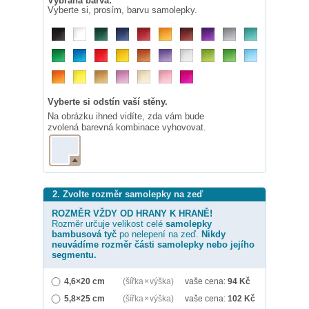
Vybraná barva:
Vyberte si, prosím, barvu samolepky.
Vyberte si odstín vaší stěny.
Na obrázku ihned vidíte, zda vám bude
zvolená barevná kombinace vyhovovat.
2. Zvolte rozměr samolepky na zeď
ROZMĚR VŽDY OD HRANY K HRANĚ!
Rozměr určuje velikost celé
samolepky
bambusová tyč
po nelepení na zeď.
Nikdy
neuvádíme rozměr části samolepky nebo jejího
segmentu.
4,6×20 cm
(šířka × výška)
vaše cena:
94
Kč
5,8×25 cm
(šířka × výška)
vaše cena:
102
Kč