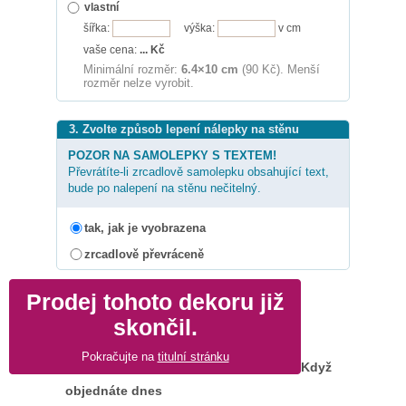
vlastní
šířka:
výška:
v cm
vaše cena:
...
Kč
Minimální rozměr:
6.4×10 cm
(90 Kč). Menší
rozměr nelze vyrobit.
3. Zvolte způsob lepení nálepky na stěnu
POZOR NA SAMOLEPKY S TEXTEM!
Převrátíte-li zrcadlově samolepku obsahující text,
bude po nalepení na stěnu nečitelný.
tak, jak je vyobrazena
zrcadlově převráceně
Prodej tohoto dekoru již
skončil.
Pokračujte na
titulní stránku
Když
objednáte dnes