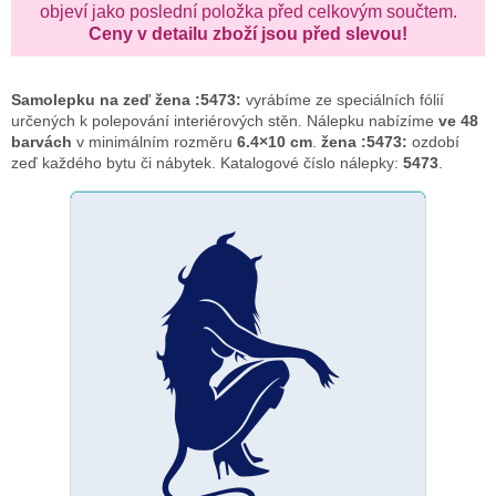
objeví jako poslední položka před celkovým součtem.
Ceny v detailu zboží jsou před slevou!
Samolepku na zeď
žena :5473:
vyrábíme ze speciálních fólií
určených k polepování interiérových stěn. Nálepku nabízíme
ve 48
barvách
v minimálním rozměru
6.4×10 cm
.
žena :5473:
ozdobí
zeď každého bytu či nábytek. Katalogové číslo nálepky:
5473
.