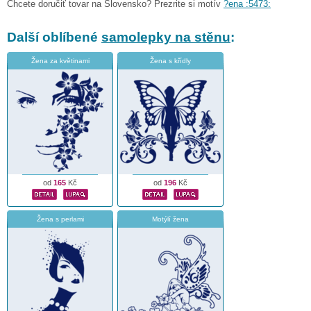
Chcete doručiť tovar na Slovensko? Prezrite si motív
?ena :5473:
Další oblíbené
samolepky na stěnu
:
Žena za květinami
Žena s křídly
od
165
Kč
od
196
Kč
Žena s perlami
Motýlí žena