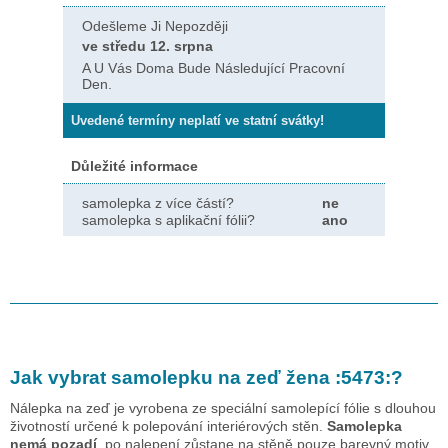
Odešleme Ji Nepozději
ve středu 12. srpna
A U Vás Doma Bude Následující Pracovní
Den.
Uvedené termíny neplatí ve statní svátky!
Důležité informace
samolepka z více částí?
ne
samolepka s aplikační fólii?
ano
Jak vybrat samolepku na zeď
žena :5473:
?
Nálepka na zeď je vyrobena ze speciální samolepící fólie s dlouhou
životností určené k polepování interiérových stěn.
Samolepka
nemá pozadí
, po nalepení zůstane na stěně pouze barevný motiv.