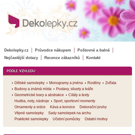
Dekolepky.cz
Průvodce nákupem
Poštovné a balné
Nejčastější dotazy
Recenze zákazníků
Kontakt
Dětské samolepky
Monogramy a jména
Rostliny
Zvířata
Budovy a známá místa
Postavy, siluety a tváře
Geometrické tvary a abstrakce
Citáty a texty
Hudba, noty, nástroje
Sport, sportovní momenty
Ornamenty a srdce
Káva a konvice
Dekorační pruhy
Vtipné samolepky
Sady samolepek na archu
Praktické samolepky
Učební pomůcky
Ostatní motivy