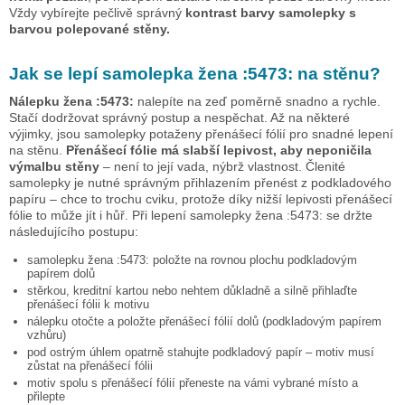
Vždy vybírejte pečlivě správný
kontrast barvy samolepky s
barvou polepované stěny.
Jak se lepí samolepka
žena :5473:
na stěnu?
Nálepku
žena :5473:
nalepíte na zeď poměrně snadno a rychle.
Stačí dodržovat správný postup a nespěchat. Až na některé
výjimky, jsou samolepky potaženy přenášecí fólií pro snadné lepení
na stěnu.
Přenášecí fólie má slabší lepivost, aby neponičila
výmalbu stěny
– není to její vada, nýbrž vlastnost. Členité
samolepky je nutné správným přihlazením přenést z podkladového
papíru – chce to trochu cviku, protože díky nižší lepivosti přenášecí
fólie to může jít i hůř. Při lepení samolepky
žena :5473:
se držte
následujícího postupu:
samolepku
žena :5473:
položte na rovnou plochu podkladovým
papírem dolů
stěrkou, kreditní kartou nebo nehtem důkladně a silně přihlaďte
přenášecí fólii k motivu
nálepku otočte a položte přenášecí fólií dolů (podkladovým papírem
vzhůru)
pod ostrým úhlem opatrně stahujte podkladový papír – motiv musí
zůstat na přenášecí fólii
motiv spolu s přenášecí fólií přeneste na vámi vybrané místo a
přilepte