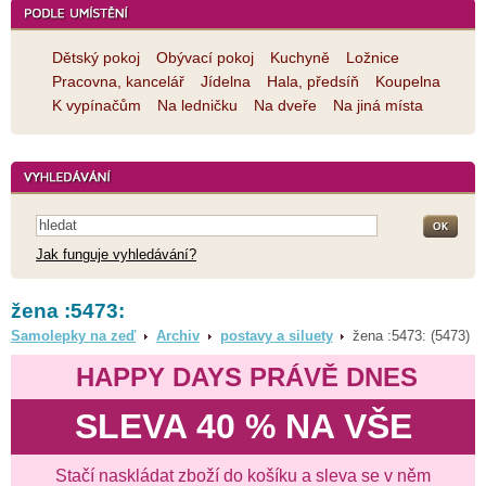
Dětský pokoj
Obývací pokoj
Kuchyně
Ložnice
Pracovna, kancelář
Jídelna
Hala, předsíň
Koupelna
K vypínačům
Na ledničku
Na dveře
Na jiná místa
Jak funguje vyhledávání?
žena :5473:
Samolepky na zeď
Archiv
postavy a siluety
žena :5473: (5473)
HAPPY DAYS PRÁVĚ DNES
SLEVA 40 % NA VŠE
Stačí naskládat zboží do košíku a sleva se v něm