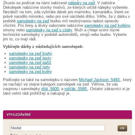
Zkuste se podívat na námi nabízené
nálepky na zeď
. V nabídce
Dekolepek nabízíme stovky motivů, ze kterých určitě nálepky vyberete.
Nezáleží na tom, zda vybíráte dárek pro maminku, kamarádku, které se
právě narodilo miminko, nebo pro své náctileté dítko. Věřte, že z dárku v
podobě
samolepky na zeď
budou mít neskrývanou radost opravdu
všichni. Pro ženy a dívky naleznete nabízíme
samolepky na zeď květiny
,
stromy nebo
samolepky na zeď s citáty
. Muži a chlapi ocení různé
technické samolepky v podobě automobilů, strojů nebo budov. Vyberte
jim to, co mají rádi.
Vybírejte dárky z následujících samolepek:
samolepky na zeď kruhy
samolepky na zeď texty
samolepky na zeď paříž
samolepky na zeď noty
samolepky na zed květy
Podívejte se také na samolepku s názvem
Michael Jackson :5493:
, který
se nachází ve stejné kategorii samolepek na zeď. Věříme, že vás
zaujmou i samolepky
dítě :5600:
a
rošťák :5580:
. Ostatní zákazníci si je
také velmi rádi prohlížejí a nakupují je.