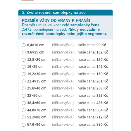
2. Zvolte rozměr samolepky na zeď
ROZMĚR VŽDY OD HRANY K HRANĚ!
Rozměr určuje velikost celé
samolepky
žena
:5473:
po nelepení na zeď.
Nikdy neuvádíme
rozměr části samolepky nebo jejího segmentu.
6,4×10 cm
(šířka × výška)
vaše cena:
90
Kč
9,6×15 cm
(šířka × výška)
vaše cena:
102
Kč
12,8×20 cm
(šířka × výška)
vaše cena:
120
Kč
16×25 cm
(šířka × výška)
vaše cena:
142
Kč
19,2×30 cm
(šířka × výška)
vaše cena:
169
Kč
22,4×35 cm
(šířka × výška)
vaše cena:
201
Kč
25,6×40 cm
(šířka × výška)
vaše cena:
238
Kč
32×50 cm
(šířka × výška)
vaše cena:
327
Kč
38,4×60 cm
(šířka × výška)
vaše cena:
436
Kč
44,8×70 cm
(šířka × výška)
vaše cena:
564
Kč
51,2×80 cm
(šířka × výška)
vaše cena:
712
Kč
57,6×90 cm
(šířka × výška)
vaše cena:
880
Kč