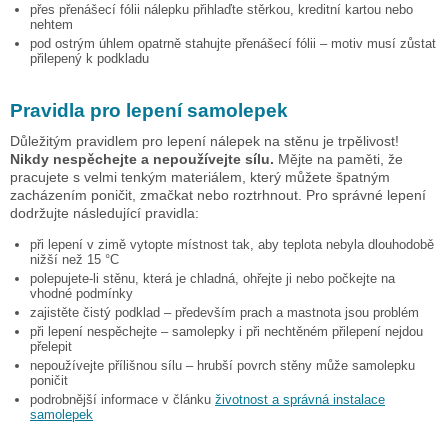
přes přenášecí fólii nálepku přihlaďte stěrkou, kreditní kartou nebo
nehtem
pod ostrým úhlem opatrně stahujte přenášecí fólii – motiv musí zůstat
přilepený k podkladu
Pravidla pro lepení samolepek
Důležitým pravidlem pro lepení nálepek na stěnu je trpělivost!
Nikdy nespěchejte a nepoužívejte sílu.
Mějte na paměti, že
pracujete s velmi tenkým materiálem, který můžete špatným
zacházením poničit, zmačkat nebo roztrhnout. Pro správné lepení
dodržujte následující pravidla:
při lepení v zimě vytopte místnost tak, aby teplota nebyla dlouhodobě
nižší než 15 °C
polepujete-li stěnu, která je chladná, ohřejte ji nebo počkejte na
vhodné podmínky
zajistěte čistý podklad – především prach a mastnota jsou problém
při lepení nespěchejte – samolepky i při nechtěném přilepení nejdou
přelepit
nepoužívejte přílišnou sílu – hrubší povrch stěny může samolepku
poničit
podrobnější informace v článku
životnost a správná instalace
samolepek