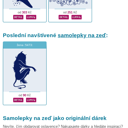
od
303
Kč
od
251
Kč
Poslední navštívené
samolepky na zeď
:
žena :5473:
od
90
Kč
Samolepky na zeď jako originální dárek
Nevíte, čím obdarovat oslavence? Nakupujete dárky a hledáte inspiraci?