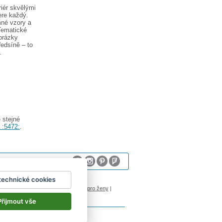
iér skvělými
ere každý.
mné vzory a
Tematické
brázky
ředsíně – to
.
 stejné
 :5472:
.
technické cookies
sum
logoprinty
|
nálepky na stenu
|
dárky pro ženy
|
Přijmout vše