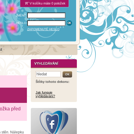
V košíku máte 0 položek
JMÉNO:
HESLO:
ZAPOMENUTÉ HESLO
t
Štítky tohoto dekoru:
Jak funguje
vyhledávání?
ložka před
h stěn. Nálepku