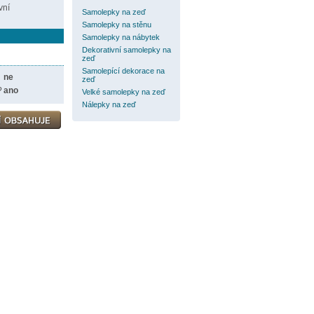
vní
Samolepky na zeď
Samolepky na stěnu
Samolepky na nábytek
Dekorativní samolepky na
zeď
Samolepící dekorace na
ne
zeď
?
ano
Velké samolepky na zeď
Nálepky na zeď