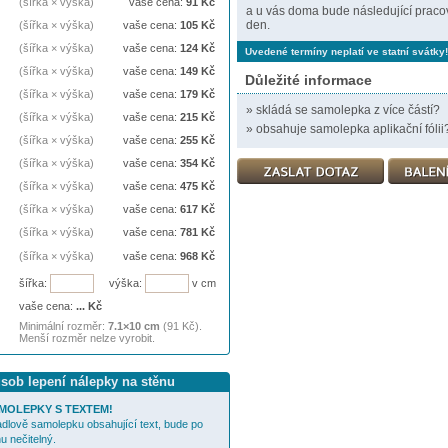
(šířka × výška)
vaše cena:
91
Kč
a u vás doma bude následující praco
den.
(šířka × výška)
vaše cena:
105
Kč
(šířka × výška)
vaše cena:
124
Kč
Uvedené termíny neplatí ve statní svátky!
(šířka × výška)
vaše cena:
149
Kč
Důležité informace
(šířka × výška)
vaše cena:
179
Kč
»
skládá se samolepka z více částí?
(šířka × výška)
vaše cena:
215
Kč
»
obsahuje samolepka aplikační fólii
(šířka × výška)
vaše cena:
255
Kč
(šířka × výška)
vaše cena:
354
Kč
(šířka × výška)
vaše cena:
475
Kč
(šířka × výška)
vaše cena:
617
Kč
(šířka × výška)
vaše cena:
781
Kč
(šířka × výška)
vaše cena:
968
Kč
šířka:
výška:
v cm
vaše cena:
...
Kč
Minimální rozměr:
7.1×10 cm
(91 Kč).
Menší rozměr nelze vyrobit.
ůsob lepení nálepky na stěnu
MOLEPKY S TEXTEM!
cadlově samolepku obsahující text, bude po
u nečitelný.