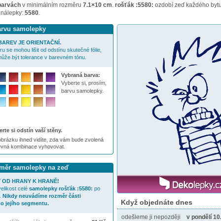
barvách
v minimálním rozměru
7.1×10 cm
.
rošťák :5580:
ozdobí zeď každého bytu
 nálepky:
5580
.
barvu samolepky
AREV JE ORIENTAČNÍ.
u se mohou lišit od odstínu skutečné fólie,
ůže být tolerance v barevném tónu.
Vybraná barva:
Vyberte si, prosím,
barvu samolepky.
rte si odstín vaší stěny.
brázku ihned vidíte, zda vám bude zvolená
evná kombinace vyhovovat.
ozměr samolepky na zeď
 OD HRANY K HRANĚ!
elikost celé
samolepky
rošťák :5580:
po
.
Nikdy neuvádíme rozměr části
Když objednáte dnes
o jejího segmentu.
odešleme ji nepozději
v pondělí 10