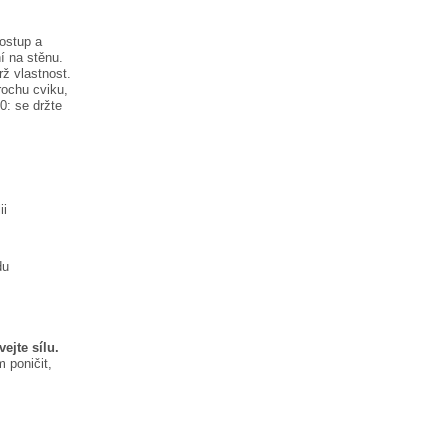
ostup a
í na stěnu.
rž vlastnost.
rochu cviku,
0:
se držte
ii
du
ejte sílu.
 poničit,