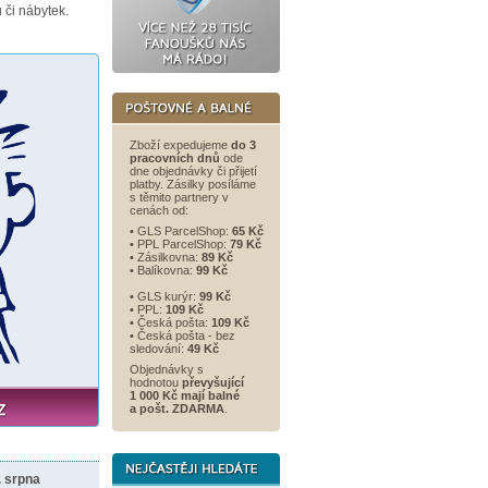
 či nábytek.
Zboží expedujeme
do 3
pracovních dnů
ode
dne objednávky či přijetí
platby. Zásilky posíláme
s těmito partnery v
cenách od:
• GLS ParcelShop:
65 Kč
• PPL ParcelShop:
79 Kč
• Zásilkovna:
89 Kč
• Balíkovna:
99 Kč
• GLS kurýr:
99 Kč
• PPL:
109 Kč
• Česká pošta:
109 Kč
• Česká pošta - bez
sledování:
49 Kč
Objednávky s
hodnotou
převyšující
1 000 Kč mají balné
a
pošt. ZDARMA
.
. srpna