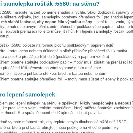
pí samolepka
rošťák :5580:
na stěnu?
 :5580:
nalepíte na zeď poměrně snadno a rychle. Stačí dodržovat správný p
a některé výjimky, jsou samolepky potaženy přenášecí fólií pro snadné lepen
e má slabší lepivost, aby neponičila výmalbu stěny
– není to její vada, nýb
ky je nutné správným přihlazením přenést z podkladového papíru – chce to t
ší lepivosti přenášecí fólie to může jít i hůř. Při lepení samolepky
rošťák :558
ostupu:
rošťák :5580:
položte na rovnou plochu podkladovým papírem dolů
ditní kartou nebo nehtem důkladně a silně přihlaďte přenášecí fólii k motivu
te a položte přenášecí fólií dolů (podkladovým papírem vzhůru)
hlem opatrně stahujte podkladový papír – motiv musí zůstat na přenášecí fól
s přenášecí fólií přeneste na vámi vybrané místo a přilepte
cí fólii nálepku přihlaďte stěrkou, kreditní kartou nebo nehtem
hlem opatrně stahujte přenášecí fólii – motiv musí zůstat přilepený k podkla
pro lepení samolepek
dlem pro lepení nálepek na stěnu je trpělivost!
Nikdy nespěchejte a nepoužív
, že pracujete s velmi tenkým materiálem, který můžete špatným zacházením
ztrhnout. Pro správné lepení dodržujte následující pravidla:
 zimě vytopte místnost tak, aby teplota nebyla dlouhodobě nižší než 15 °C
i stěnu, která je chladná, ohřejte ji nebo počkejte na vhodné podmínky