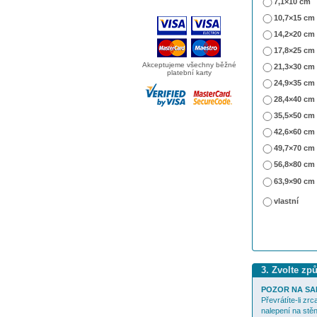
7,1×10 cm
10,7×15 cm
14,2×20 cm
17,8×25 cm
Akceptujeme všechny běžné
21,3×30 cm
platební karty
24,9×35 cm
28,4×40 cm
35,5×50 cm
42,6×60 cm
49,7×70 cm
56,8×80 cm
63,9×90 cm
vlastní
3. Zvolte zp
POZOR NA SA
Převrátíte-li zr
nalepení na stěn