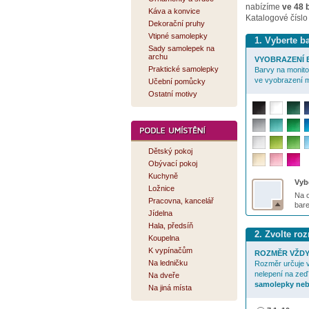
nabízíme
ve 48 
Káva a konvice
Katalogové číslo
Dekorační pruhy
Vtipné samolepky
1. Vyberte 
Sady samolepek na
archu
VYOBRAZENÍ B
Praktické samolepky
Barvy na monitor
ve vyobrazení m
Učební pomůcky
Ostatní motivy
Dětský pokoj
Obývací pokoj
Kuchyně
Vybe
Ložnice
Na o
Pracovna, kancelář
bar
Jídelna
Hala, předsíň
2. Zvolte r
Koupelna
K vypínačům
ROZMĚR VŽDY
Na ledničku
Rozměr určuje v
nelepení na zeď
Na dveře
samolepky neb
Na jiná místa