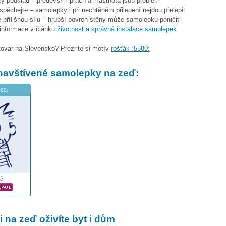
stý podklad – především prach a mastnota jsou problém
espěchejte – samolepky i při nechtěném přilepení nejdou přelepit
 přílišnou sílu – hrubší povrch stěny může samolepku poničit
 informace v článku
životnost a správná instalace samolepek
tovar na Slovensko? Prezrite si motív
rošťák :5580:
navštívené
samolepky na zeď
:
580:
č
 na zeď oživíte byt i dům