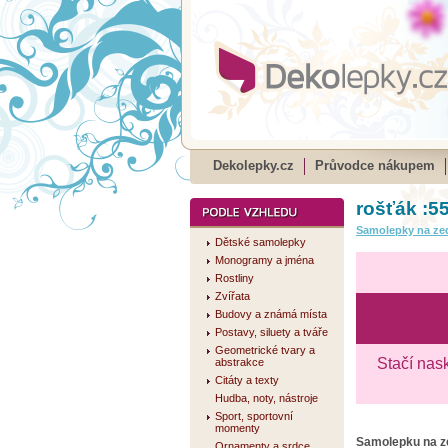
Dekolepky.cz
Průvodce nákupem
rošťák :5
Samolepky na ze
Dětské samolepky
Monogramy a jména
Rostliny
Zvířata
Budovy a známá místa
Postavy, siluety a tváře
Geometrické tvary a
Stačí nas
abstrakce
Citáty a texty
Hudba, noty, nástroje
Sport, sportovní
momenty
Samolepku na 
Ornamenty a srdce