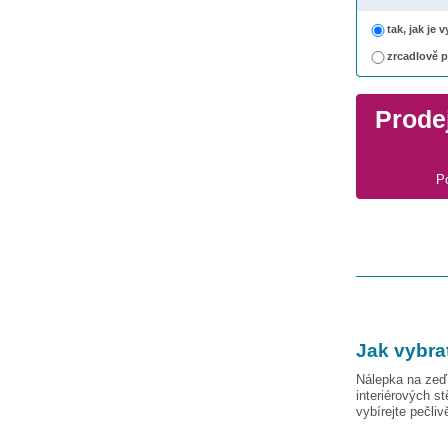
tak, jak je
zrcadlově 
Prodej
P
Jak vybra
Nálepka na zeď 
interiérových s
vybírejte pečli