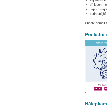
zajistěte či
při lepení n
nepoužívejte
podrobnější
Chcete doručiť 
Poslední 
rošťák :5
od
91
K
Nálepkami