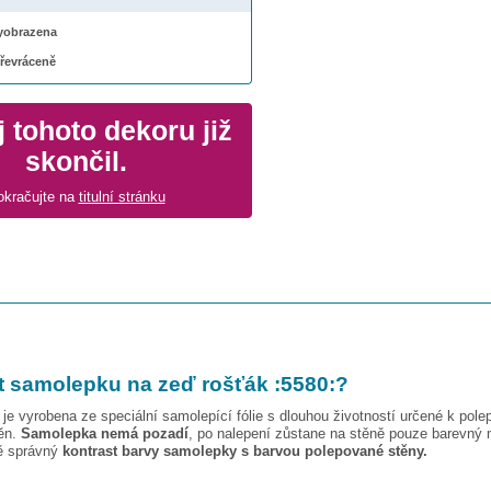
 vyobrazena
převráceně
 tohoto dekoru již
skončil.
okračujte na
titulní stránku
t samolepku na zeď
rošťák :5580:
?
je vyrobena ze speciální samolepící fólie s dlouhou životností určené k pole
těn.
Samolepka nemá pozadí
, po nalepení zůstane na stěně pouze barevný 
vě správný
kontrast barvy samolepky s barvou polepované stěny.