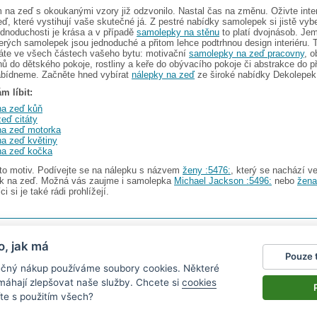
na zeď s okoukanými vzory již odzvonilo. Nastal čas na změnu. Oživte inter
ď, které vystihují vaše skutečné já. Z pestré nabídky samolepek si jistě vyb
ednoduchosti je krása a v případě
samolepky na stěnu
to platí dvojnásob. Je
rých samolepek jsou jednoduché a přitom lehce podtrhnou design interiéru. 
táte ve všech částech vašeho bytu: motivační
samolepky na zeď pracovny
, o
nů do dětského pokoje, rostliny a keře do obývacího pokoje či abstrakce do p
abídneme. Začněte hned vybírat
nálepky na zeď
ze široké nabídky Dekolepek
m líbit:
na zeď kůň
eď citáty
na zeď motorka
a zeď květiny
na zeď kočka
nto motiv. Podívejte se na nálepku s názvem
ženy :5476:
, který se nachází ve
pek na zeď. Možná vás zaujme i samolepka
Michael Jackson :5496:
nebo
žena
i si je také rádi prohlížejí.
s.r.o.
V nabídce najdete
2482 samolepek na zeď
o, jak má
Pouze 
gazín
|
Obchodní podmínky
|
Ochrana osobních údajů
|
Cookies
|
Reklamační řád
|
Impres
pečný nákup používáme soubory cookies. Některé
okalendáře
|
kühlschrank fotomagnete
|
foto magnesy na lodówkę
|
samolepky dieťa v aute
|
|
živicové nálepky
omáhají zlepšovat naše služby. Chcete si
cookies
te s použitím všech?
nen vystavit kupujícímu účtenku.
právce daně on-line; v případě technického výpadku pak nejpozději do 48 hodin.