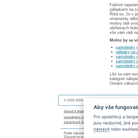
Fádním tapetám 
nálepkami na ze
Říká se, že v j
ornamenty někte
motivy rádi uví
oblíbených hrdi
vše vám rádi n
Mohlo by se vá
samolepky 
nálepky na z
samolepky 
samolepky n
samolepky 
Líbí se vám te
kategorii nále
Ostatní zákazníc
© 2010-2026 Dekolepky.cz provozuje
DOKI DOKI 
Aby vše fungoval
Návod k lepení
|
Životnost samolepek na zeď
|
Ma
Pro spolehlivý a bez
samolepky na auto
|
fotomagnetky na lednici
|
fot
zakázkový 3d tisk
|
hodinový manžel česká lípa
jsou nezbytné, jiné p
nastavit
nebo souhlasí
Podle zákona o evidenci tržeb je prodávající povi
Zároveň je povinen zaevidovat přijatou tržbu u s