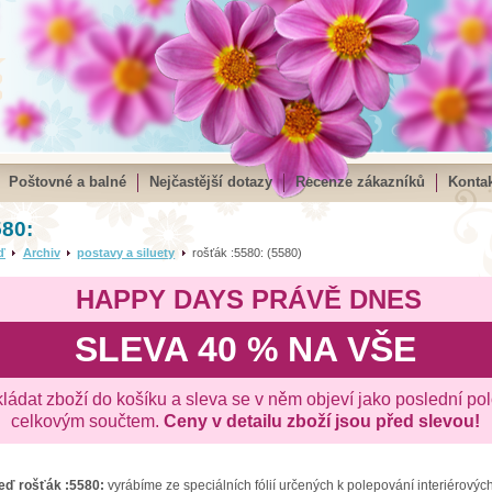
Poštovné a balné
Nejčastější dotazy
Recenze zákazníků
Kontak
580:
ď
Archiv
postavy a siluety
rošťák :5580: (5580)
HAPPY DAYS PRÁVĚ DNES
SLEVA 40 % NA VŠE
kládat zboží do košíku a sleva se v něm objeví jako poslední po
celkovým součtem.
Ceny v detailu zboží jsou před slevou!
zeď
rošťák :5580:
vyrábíme ze speciálních fólií určených k polepování interiérovýc