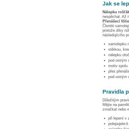
Jak se le
Nálepku
rošťák
nespěchat. Až n
Přenášecí fóli
Členité samolep
protože díky niž
následujícího p
samolepku
stěrkou, kre
nálepku otoč
pod ostrým ú
motiv spolu 
přes přenáše
pod ostrým ú
Pravidla 
Důležitým pravi
Mějte na paměti
zmačkat nebo ro
při lepení v
polepujete-l