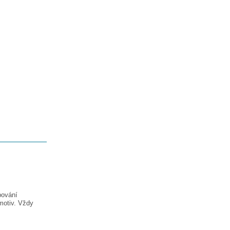
pování
motiv. Vždy