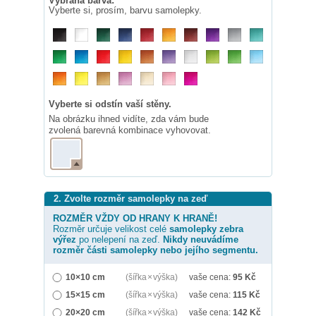
Vybraná barva:
Vyberte si, prosím, barvu samolepky.
Vyberte si odstín vaší stěny.
Na obrázku ihned vidíte, zda vám bude
zvolená barevná kombinace vyhovovat.
2. Zvolte rozměr samolepky na zeď
ROZMĚR VŽDY OD HRANY K HRANĚ!
Rozměr určuje velikost celé
samolepky
zebra
výřez
po nelepení na zeď.
Nikdy neuvádíme
rozměr části samolepky nebo jejího segmentu.
10×10 cm
(šířka × výška)
vaše cena:
95
Kč
15×15 cm
(šířka × výška)
vaše cena:
115
Kč
20×20 cm
(šířka × výška)
vaše cena:
142
Kč