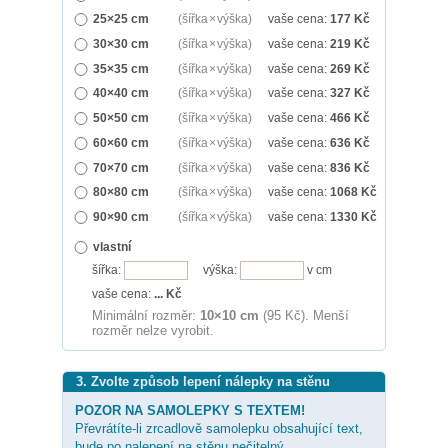
25×25 cm
(šířka × výška)
vaše cena:
177
Kč
30×30 cm
(šířka × výška)
vaše cena:
219
Kč
35×35 cm
(šířka × výška)
vaše cena:
269
Kč
40×40 cm
(šířka × výška)
vaše cena:
327
Kč
50×50 cm
(šířka × výška)
vaše cena:
466
Kč
60×60 cm
(šířka × výška)
vaše cena:
636
Kč
70×70 cm
(šířka × výška)
vaše cena:
836
Kč
80×80 cm
(šířka × výška)
vaše cena:
1068
Kč
90×90 cm
(šířka × výška)
vaše cena:
1330
Kč
vlastní
šířka:
výška:
v cm
vaše cena:
...
Kč
Minimální rozměr:
10×10 cm
(95 Kč). Menší
rozměr nelze vyrobit.
3. Zvolte způsob lepení nálepky na stěnu
POZOR NA SAMOLEPKY S TEXTEM!
Převrátíte-li zrcadlově samolepku obsahující text,
bude po nalepení na stěnu nečitelný.