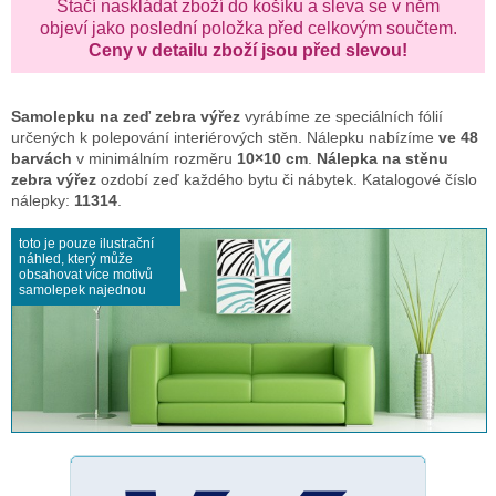
Stačí naskládat zboží do košíku a sleva se v něm
objeví jako poslední položka před celkovým součtem.
Ceny v detailu zboží jsou před slevou!
Samolepku na zeď
zebra výřez
vyrábíme ze speciálních fólií
určených k polepování interiérových stěn. Nálepku nabízíme
ve 48
barvách
v minimálním rozměru
10×10 cm
.
Nálepka na stěnu
zebra výřez
ozdobí zeď každého bytu či nábytek. Katalogové číslo
nálepky:
11314
.
toto je pouze ilustrační
náhled, který může
obsahovat více motivů
samolepek najednou