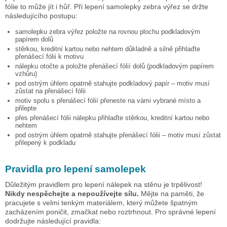
fólie to může jít i hůř. Při lepení samolepky
zebra výřez
se držte
následujícího postupu:
samolepku
zebra výřez
položte na rovnou plochu podkladovým
papírem dolů
stěrkou, kreditní kartou nebo nehtem důkladně a silně přihlaďte
přenášecí fólii k motivu
nálepku otočte a položte přenášecí fólií dolů (podkladovým papírem
vzhůru)
pod ostrým úhlem opatrně stahujte podkladový papír – motiv musí
zůstat na přenášecí fólii
motiv spolu s přenášecí fólií přeneste na vámi vybrané místo a
přilepte
přes přenášecí fólii nálepku přihlaďte stěrkou, kreditní kartou nebo
nehtem
pod ostrým úhlem opatrně stahujte přenášecí fólii – motiv musí zůstat
přilepený k podkladu
Pravidla pro lepení samolepek
Důležitým pravidlem pro lepení nálepek na stěnu je trpělivost!
Nikdy nespěchejte a nepoužívejte sílu.
Mějte na paměti, že
pracujete s velmi tenkým materiálem, který můžete špatným
zacházením poničit, zmačkat nebo roztrhnout. Pro správné lepení
dodržujte následující pravidla: