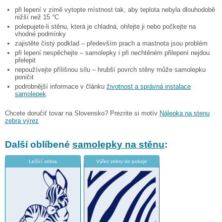
při lepení v zimě vytopte místnost tak, aby teplota nebyla dlouhodobě
nižší než 15 °C
polepujete-li stěnu, která je chladná, ohřejte ji nebo počkejte na
vhodné podmínky
zajistěte čistý podklad – především prach a mastnota jsou problém
při lepení nespěchejte – samolepky i při nechtěném přilepení nejdou
přelepit
nepoužívejte přílišnou sílu – hrubší povrch stěny může samolepku
poničit
podrobnější informace v článku
životnost a správná instalace
samolepek
Chcete doručiť tovar na Slovensko? Prezrite si motív
Nálepka na stenu
zebra výrez
Další oblíbené
samolepky na stěnu
:
Ležící zebra
Výřez zebry do pokoje