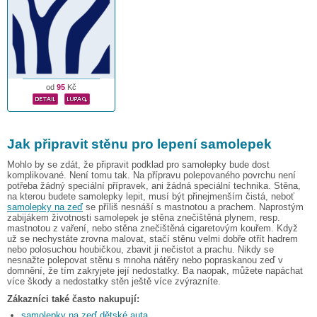
od
95
Kč
Jak připravit stěnu pro lepení samolepek
Mohlo by se zdát, že připravit podklad pro samolepky bude dost
komplikované. Není tomu tak. Na přípravu polepovaného povrchu není
potřeba žádný speciální přípravek, ani žádná speciální technika. Stěna,
na kterou budete samolepky lepit, musí být přinejmenším čistá, neboť
samolepky na zeď
se příliš nesnáší s mastnotou a prachem. Naprostým
zabijákem životnosti samolepek je stěna znečištěná plynem, resp.
mastnotou z vaření, nebo stěna znečištěná cigaretovým kouřem. Když
už se nechystáte zrovna malovat, stačí stěnu velmi dobře otřít hadrem
nebo polosuchou houbičkou, zbavit ji nečistot a prachu. Nikdy se
nesnažte polepovat stěnu s mnoha nátěry nebo popraskanou zeď v
domnění, že tím zakryjete její nedostatky. Ba naopak, můžete napáchat
více škody a nedostatky stěn ještě více zvýrazníte.
Zákazníci také často nakupují:
samolepky na zeď dětské auta