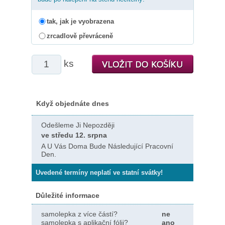
tak, jak je vyobrazena
zrcadlově převráceně
ks
Když objednáte dnes
Odešleme Ji Nepozději
ve středu 12. srpna
A U Vás Doma Bude Následující Pracovní
Den.
Uvedené termíny neplatí ve statní svátky!
Důležité informace
samolepka z více částí?
ne
samolepka s aplikační fólii?
ano