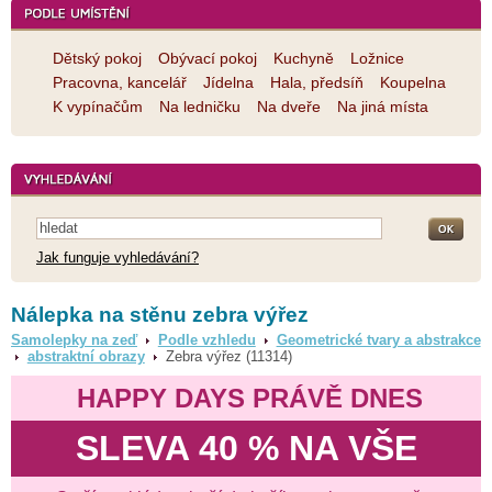
Dětský pokoj
Obývací pokoj
Kuchyně
Ložnice
Pracovna, kancelář
Jídelna
Hala, předsíň
Koupelna
K vypínačům
Na ledničku
Na dveře
Na jiná místa
Jak funguje vyhledávání?
Nálepka na stěnu zebra výřez
Samolepky na zeď
Podle vzhledu
Geometrické tvary a abstrakce
abstraktní obrazy
Zebra výřez (11314)
HAPPY DAYS PRÁVĚ DNES
SLEVA 40 % NA VŠE