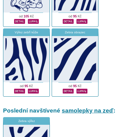
od
105
Kč
od
95
Kč
Výřez zebří kůže
Zebra obrazec
od
95
Kč
od
95
Kč
Poslední navštívené
samolepky na zeď
:
Zebra výřez