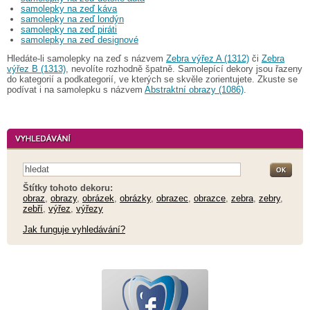
samolepky na zeď káva
samolepky na zeď londýn
samolepky na zeď piráti
samolepky na zeď designové
Hledáte-li samolepky na zeď s názvem
Zebra výřez A (1312)
či
Zebra
výřez B (1313)
, nevolíte rozhodně špatně. Samolepící dekory jsou řazeny
do kategorií a podkategorií, ve kterých se skvěle zorientujete. Zkuste se
podívat i na samolepku s názvem
Abstraktní obrazy (1086)
.
Štítky tohoto dekoru:
obraz
,
obrazy
,
obrázek
,
obrázky
,
obrazec
,
obrazce
,
zebra
,
zebry
,
zebří
,
výřez
,
výřezy
Jak funguje vyhledávání?