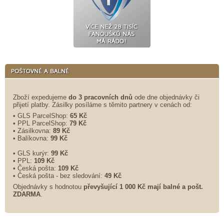
Zboží expedujeme
do 3 pracovních dnů
ode dne objednávky či
přijetí platby. Zásilky posíláme s těmito partnery v cenách od:
• GLS ParcelShop:
65 Kč
• PPL ParcelShop:
79 Kč
• Zásilkovna:
89 Kč
• Balíkovna:
99 Kč
• GLS kurýr:
99 Kč
• PPL:
109 Kč
• Česká pošta:
109 Kč
• Česká pošta - bez sledování:
49 Kč
Objednávky s hodnotou
převyšující 1 000 Kč mají balné a
pošt.
ZDARMA
.