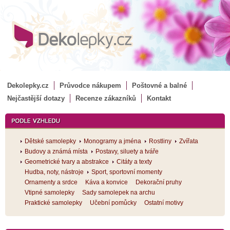
Dekolepky.cz
Průvodce nákupem
Poštovné a balné
Nejčastější dotazy
Recenze zákazníků
Kontakt
Dětské samolepky
Monogramy a jména
Rostliny
Zvířata
Budovy a známá místa
Postavy, siluety a tváře
Geometrické tvary a abstrakce
Citáty a texty
Hudba, noty, nástroje
Sport, sportovní momenty
Ornamenty a srdce
Káva a konvice
Dekorační pruhy
Vtipné samolepky
Sady samolepek na archu
Praktické samolepky
Učební pomůcky
Ostatní motivy