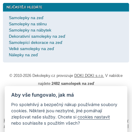
Samolepky na zeď
Samolepky na stěnu
Samolepky na nábytek
Dekorativní samolepky na zeď
Samolepící dekorace na zeď
Velké samolepky na zeď
Nálepky na zeď
© 2010-2026 Dekolepky.cz provozuje
DOKI DOKI s.r.o.
V nabídce
najdete
2482 samolepek na zeď
Aby vše fungovalo, jak má
Návod k lepení
|
Životnost samolepek na zeď
|
Magazín
|
Obchodní
podmínky
|
Ochrana osobních údajů
|
Cookies
|
Reklamační řád
|
Pro spolehlivý a bezpečný nákup používáme soubory
Impressum
cookies. Některé jsou nezbytné, jiné pomáhají
samolepky na auto
|
fotomagnetky na lednici
|
fotokalendáře
|
zlepšovat naše služby. Chcete si
cookies nastavit
kühlschrank fotomagnete
|
foto magnesy na lodówkę
|
samolepky dieťa v
nebo souhlasíte s použitím všech?
aute
|
logoprinty
|
nálepky na stenu
|
dárky pro ženy
|
zakázkový 3d tisk
|
hodinový manžel česká lípa
|
živicové nálepky