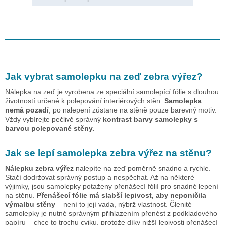
Jak vybrat samolepku na zeď
zebra výřez
?
Nálepka na zeď je vyrobena ze speciální samolepící fólie s dlouhou
životností určené k polepování interiérových stěn.
Samolepka
nemá pozadí
, po nalepení zůstane na stěně pouze barevný motiv.
Vždy vybírejte pečlivě správný
kontrast barvy samolepky s
barvou polepované stěny.
Jak se lepí samolepka
zebra výřez
na stěnu?
Nálepku
zebra výřez
nalepíte na zeď poměrně snadno a rychle.
Stačí dodržovat správný postup a nespěchat. Až na některé
výjimky, jsou samolepky potaženy přenášecí fólií pro snadné lepení
na stěnu.
Přenášecí fólie má slabší lepivost, aby neponičila
výmalbu stěny
– není to její vada, nýbrž vlastnost. Členité
samolepky je nutné správným přihlazením přenést z podkladového
papíru – chce to trochu cviku, protože díky nižší lepivosti přenášecí