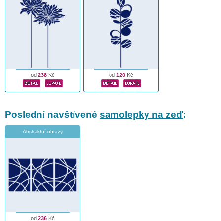
od
238
Kč
od
120
Kč
Poslední navštívené
samolepky na zeď
:
Abstraktní obrazy
od
236
Kč