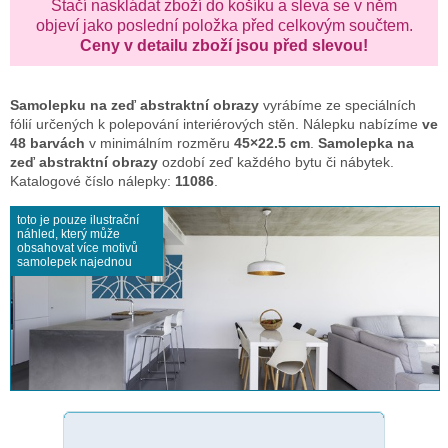
Stačí naskládat zboží do košíku a sleva se v něm
objeví jako poslední položka před celkovým součtem.
Ceny v detailu zboží jsou před slevou!
Samolepku na zeď
abstraktní obrazy
vyrábíme ze speciálních
fólií určených k polepování interiérových stěn. Nálepku nabízíme
ve
48 barvách
v minimálním rozměru
45×22.5 cm
.
Samolepka na
zeď abstraktní obrazy
ozdobí zeď každého bytu či nábytek.
Katalogové číslo nálepky:
11086
.
toto je pouze ilustrační
náhled, který může
obsahovat více motivů
samolepek najednou