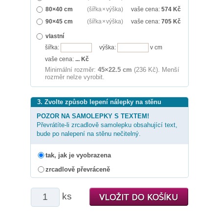
80×40 cm
(šířka × výška)
vaše cena:
574
Kč
90×45 cm
(šířka × výška)
vaše cena:
705
Kč
vlastní
šířka:
výška:
v cm
vaše cena:
...
Kč
Minimální rozměr:
45×22.5 cm
(236 Kč). Menší
rozměr nelze vyrobit.
3. Zvolte způsob lepení nálepky na stěnu
POZOR NA SAMOLEPKY S TEXTEM!
Převrátíte-li zrcadlově samolepku obsahující text,
bude po nalepení na stěnu nečitelný.
tak, jak je vyobrazena
zrcadlově převráceně
ks