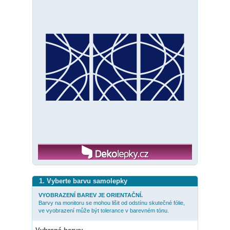
1. Vyberte barvu samolepky
VYOBRAZENÍ BAREV JE ORIENTAČNÍ.
Barvy na monitoru se mohou lišit od odstínu skutečné fólie,
ve vyobrazení může být tolerance v barevném tónu.