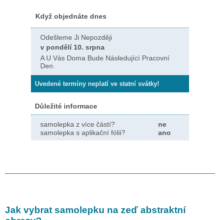
Když objednáte dnes
Odešleme Ji Nepozději
v pondělí 10. srpna
A U Vás Doma Bude Následující Pracovní
Den.
Uvedené termíny neplatí ve statní svátky!
Důležité informace
samolepka z více částí?
ne
samolepka s aplikační fólii?
ano
Jak vybrat samolepku na zeď
abstraktní