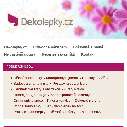
Dekolepky.cz
Průvodce nákupem
Poštovné a balné
Nejčastější dotazy
Recenze zákazníků
Kontakt
Dětské samolepky
Monogramy a jména
Rostliny
Zvířata
Budovy a známá místa
Postavy, siluety a tváře
Geometrické tvary a abstrakce
Citáty a texty
Hudba, noty, nástroje
Sport, sportovní momenty
Ornamenty a srdce
Káva a konvice
Dekorační pruhy
Vtipné samolepky
Sady samolepek na archu
Praktické samolepky
Učební pomůcky
Ostatní motivy