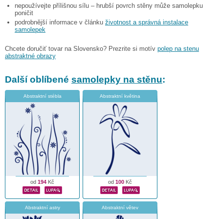
nepoužívejte přílišnou sílu – hrubší povrch stěny může samolepku
poničit
podrobnější informace v článku
životnost a správná instalace
samolepek
Chcete doručiť tovar na Slovensko? Prezrite si motív
polep na stenu
abstraktné obrazy
Další oblíbené
samolepky na stěnu
:
Abstraktní stébla
Abstraktní květina
od
194
Kč
od
100
Kč
Abstraktní astry
Abstraktní větev