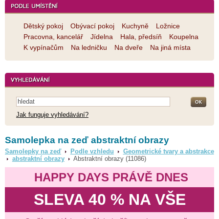
Dětský pokoj
Obývací pokoj
Kuchyně
Ložnice
Pracovna, kancelář
Jídelna
Hala, předsíň
Koupelna
K vypínačům
Na ledničku
Na dveře
Na jiná místa
Jak funguje vyhledávání?
Samolepka na zeď abstraktní obrazy
Samolepky na zeď
Podle vzhledu
Geometrické tvary a abstrakce
abstraktní obrazy
Abstraktní obrazy (11086)
HAPPY DAYS PRÁVĚ DNES
SLEVA 40 % NA VŠE