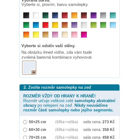
Vybraná barva:
Vyberte si, prosím, barvu samolepky.
Vyberte si odstín vaší stěny.
Na obrázku ihned vidíte, zda vám bude
zvolená barevná kombinace vyhovovat.
2. Zvolte rozměr samolepky na zeď
ROZMĚR VŽDY OD HRANY K HRANĚ!
Rozměr určuje velikost celé
samolepky
abstraktní
obrazy
po nelepení na zeď.
Nikdy neuvádíme
rozměr části samolepky nebo jejího segmentu.
50×25 cm
(šířka × výška)
vaše cena:
273
Kč
60×30 cm
(šířka × výška)
vaše cena:
358
Kč
70×35 cm
(šířka × výška)
vaše cena:
458
Kč