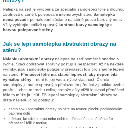
obrazy
?
Nálepka na zeď je vyrobena ze speciální samolepící fólie s dlouhou
životností určené k polepování interiérových stěn.
Samolepka
nemá pozadí
, po nalepení zůstane na stěně pouze barevný motiv.
Vždy vybírejte pečlivě správný
kontrast barvy samolepky s
barvou polepované stěny.
Jak se lepí samolepka
abstraktní obrazy
na
stěnu?
Nálepku
abstraktní obrazy
nalepíte na zeď poměrně snadno a
rychle. Stačí dodržovat správný postup a nespěchat. Až na některé
výjimky, jsou samolepky potaženy přenášecí fólií pro snadné lepení
na stěnu.
Přenášecí fólie má slabší lepivost, aby neponičila
výmalbu stěny
– není to její vada, nýbrž vlastnost. Členité
samolepky je nutné správným přihlazením přenést z podkladového
papíru – chce to trochu cviku, protože díky nižší lepivosti přenášecí
fólie to může jít i hůř. Při lepení samolepky
abstraktní obrazy
se
držte následujícího postupu:
samolepku
abstraktní obrazy
položte na rovnou plochu podkladovým
papírem dolů
stěrkou, kreditní kartou nebo nehtem důkladně a silně přihlaďte
přenášecí fólii k motivu