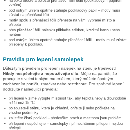
nálepku otočte a položte přenášecí fólií dolů (podkladovým papírem
vzhůru)
pod ostrým úhlem opatrně stahujte podkladový papír – motiv musí
zůstat na přenášecí fólii
motiv spolu s přenášecí fólií přeneste na vámi vybrané místo a
přilepte
přes přenášecí fólii nálepku přihlaďte stěrkou, kreditní kartou nebo
nehtem
pod ostrým úhlem opatrně stahujte přenášecí fólii – motiv musí zůstat
přilepený k podkladu
Pravidla pro lepení samolepek
Důležitým pravidlem pro lepení nálepek na stěnu je trpělivost!
Nikdy nespěchejte a nepoužívejte sílu.
Mějte na paměti, že
pracujete s velmi tenkým materiálem, který můžete špatným
zacházením poničit, zmačkat nebo roztrhnout. Pro správné lepení
dodržujte následující pravidla:
při lepení v zimě vytopte místnost tak, aby teplota nebyla dlouhodobě
nižší než 15 °C
polepujete-li stěnu, která je chladná, ohřejte ji nebo počkejte na
vhodné podmínky
zajistěte čistý podklad – především prach a mastnota jsou problém
při lepení nespěchejte – samolepky i při nechtěném přilepení nejdou
přelepit