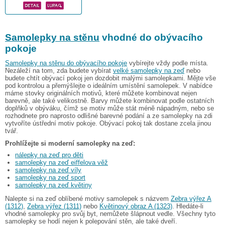
Samolepky na stěnu
vhodné do obývacího
pokoje
Samolepky na stěnu do obývacího pokoje
vybírejte vždy podle místa.
Nezáleží na tom, zda budete vybírat
velké samolepky na zeď
nebo
budete chtít obývací pokoj jen dozdobit malými samolepkami. Mějte vše
pod kontrolou a přemýšlejte o ideálním umístění samolepek. V nabídce
máme stovky originálních motivů, které můžete kombinovat nejen
barevně, ale také velikostně. Barvy můžete kombinovat podle ostatních
doplňků v obýváku, čímž se motiv může stát méně nápadným, nebo se
rozhodnete pro naprosto odlišné barevné podání a ze samolepky na zdi
vytvoříte ústřední motiv pokoje. Obývací pokoj tak dostane zcela jinou
tvář.
Prohlížejte si moderní samolepky na zeď:
nálepky na zeď pro děti
samolepky na zeď eiffelova věž
samolepky na zeď víly
samolepky na zeď sport
samolepky na zeď květiny
Nalepte si na zeď oblíbené motivy samolepek s názvem
Zebra výřez A
(1312)
,
Zebra výřez (1311)
nebo
Květinový obraz A (1323)
. Hledáte-li
vhodné samolepky pro svůj byt, nemůžete šlápnout vedle. Všechny tyto
samolepky se hodí nejen k polepování stěn, ale také dveří.