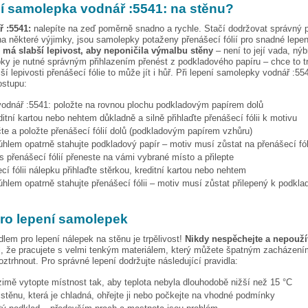
pí samolepka
vodnář :5541:
na stěnu?
ř :5541:
nalepíte na zeď poměrně snadno a rychle. Stačí dodržovat správný 
a některé výjimky, jsou samolepky potaženy přenášecí fólií pro snadné lepen
e má slabší lepivost, aby neponičila výmalbu stěny
– není to její vada, nýb
ky je nutné správným přihlazením přenést z podkladového papíru – chce to t
ší lepivosti přenášecí fólie to může jít i hůř. Při lepení samolepky
vodnář :55
ostupu:
vodnář :5541:
položte na rovnou plochu podkladovým papírem dolů
ditní kartou nebo nehtem důkladně a silně přihlaďte přenášecí fólii k motivu
te a položte přenášecí fólií dolů (podkladovým papírem vzhůru)
hlem opatrně stahujte podkladový papír – motiv musí zůstat na přenášecí fól
s přenášecí fólií přeneste na vámi vybrané místo a přilepte
cí fólii nálepku přihlaďte stěrkou, kreditní kartou nebo nehtem
hlem opatrně stahujte přenášecí fólii – motiv musí zůstat přilepený k podkla
pro lepení samolepek
dlem pro lepení nálepek na stěnu je trpělivost!
Nikdy nespěchejte a nepoužív
, že pracujete s velmi tenkým materiálem, který můžete špatným zacházením
ztrhnout. Pro správné lepení dodržujte následující pravidla:
 zimě vytopte místnost tak, aby teplota nebyla dlouhodobě nižší než 15 °C
i stěnu, která je chladná, ohřejte ji nebo počkejte na vhodné podmínky