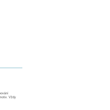
pování
motiv. Vždy