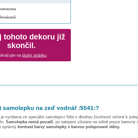
 vyobrazena
převráceně
 tohoto dekoru již
skončil.
okračujte na
titulní stránku
t samolepku na zeď
vodnář :5541:
?
je vyrobena ze speciální samolepící fólie s dlouhou životností určené k pole
těn.
Samolepka nemá pozadí
, po nalepení zůstane na stěně pouze barevný 
vě správný
kontrast barvy samolepky s barvou polepované stěny.