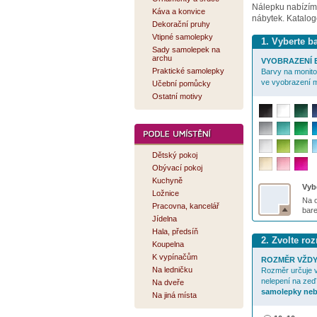
Nálepku nabízí
Káva a konvice
nábytek. Katalog
Dekorační pruhy
Vtipné samolepky
1. Vyberte 
Sady samolepek na
archu
VYOBRAZENÍ B
Praktické samolepky
Barvy na monitor
ve vyobrazení m
Učební pomůcky
Ostatní motivy
Dětský pokoj
Obývací pokoj
Kuchyně
Vybe
Ložnice
Na o
Pracovna, kancelář
bar
Jídelna
Hala, předsíň
2. Zvolte r
Koupelna
K vypínačům
ROZMĚR VŽDY
Na ledničku
Rozměr určuje v
nelepení na zeď
Na dveře
samolepky neb
Na jiná místa