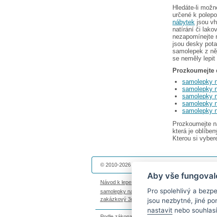
Hledáte-li možn
určené k polepo
nábytek
jsou vh
natírání či lak
nezapomínejte 
jsou desky pota
samolepek z něj
se neměly lepit
Prozkoumejte 
samolepky n
samolepky 
samolepky 
samolepky n
samolepky n
Prozkoumejte n
která je oblíbe
Kterou si vyber
© 2010-2026 Dekolepky.cz provozuje
DOKI DOKI 
Aby vše fungoval
Návod k lepení
|
Životnost samolepek na zeď
|
Ma
Pro spolehlivý a bez
samolepky na auto
|
fotomagnetky na lednici
|
fot
zakázkový 3d tisk
|
hodinový manžel česká lípa
jsou nezbytné, jiné p
nastavit
nebo souhlasí
Podle zákona o evidenci tržeb je prodávající povi