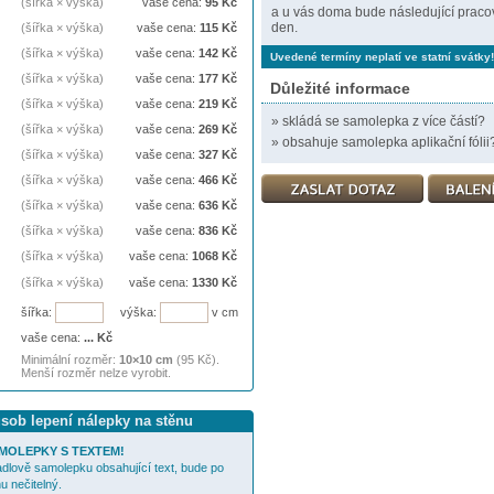
(šířka × výška)
vaše cena:
95
Kč
a u vás doma bude následující praco
den.
(šířka × výška)
vaše cena:
115
Kč
(šířka × výška)
vaše cena:
142
Kč
Uvedené termíny neplatí ve statní svátky!
(šířka × výška)
vaše cena:
177
Kč
Důležité informace
(šířka × výška)
vaše cena:
219
Kč
»
skládá se samolepka z více částí?
(šířka × výška)
vaše cena:
269
Kč
»
obsahuje samolepka aplikační fólii
(šířka × výška)
vaše cena:
327
Kč
(šířka × výška)
vaše cena:
466
Kč
(šířka × výška)
vaše cena:
636
Kč
(šířka × výška)
vaše cena:
836
Kč
(šířka × výška)
vaše cena:
1068
Kč
(šířka × výška)
vaše cena:
1330
Kč
šířka:
výška:
v cm
vaše cena:
...
Kč
Minimální rozměr:
10×10 cm
(95 Kč).
Menší rozměr nelze vyrobit.
ůsob lepení nálepky na stěnu
MOLEPKY S TEXTEM!
cadlově samolepku obsahující text, bude po
u nečitelný.