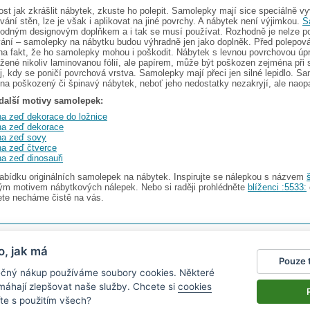
ost jak zkrášlit nábytek, zkuste ho polepit. Samolepky mají sice speciálně vyv
vání stěn, lze je však i aplikovat na jiné povrchy. A nábytek není výjimkou.
S
odným designovým doplňkem a i tak se musí používat. Rozhodně je nelze po
ování – samolepky na nábytku budou výhradně jen jako doplněk. Před polepov
na fakt, že ho samolepky mohou i poškodit. Nábytek s levnou povrchovou úp
žené nikoliv laminovanou fólií, ale papírem, může být poškozen zejména při 
, kdy se poničí povrchová vrstva. Samolepky mají přeci jen silné lepidlo. S
 na poškozený či špinavý nábytek, neboť jeho nedostatky nezakryjí, ale naop
další motivy samolepek:
a zeď dekorace do ložnice
na zeď dekorace
na zeď sovy
a zeď čtverce
a zeď dinosauři
abídku originálních samolepek na nábytek. Inspirujte se nálepkou s názvem
ným motivem nábytkových nálepek. Nebo si raději prohlédněte
blíženci :5533:
ete necháme čistě na vás.
s.r.o.
V nabídce najdete
2482 samolepek na zeď
o, jak má
Pouze 
gazín
|
Obchodní podmínky
|
Ochrana osobních údajů
|
Cookies
|
Reklamační řád
|
Impres
pečný nákup používáme soubory cookies. Některé
okalendáře
|
kühlschrank fotomagnete
|
foto magnesy na lodówkę
|
samolepky dieťa v aute
|
|
živicové nálepky
omáhají zlepšovat naše služby. Chcete si
cookies
te s použitím všech?
nen vystavit kupujícímu účtenku.