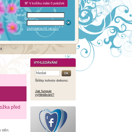
V košíku máte 0 položek
JMÉNO:
HESLO:
ZAPOMENUTÉ HESLO
t
Štítky tohoto dekoru:
Jak funguje
vyhledávání?
ložka před
 stěn.