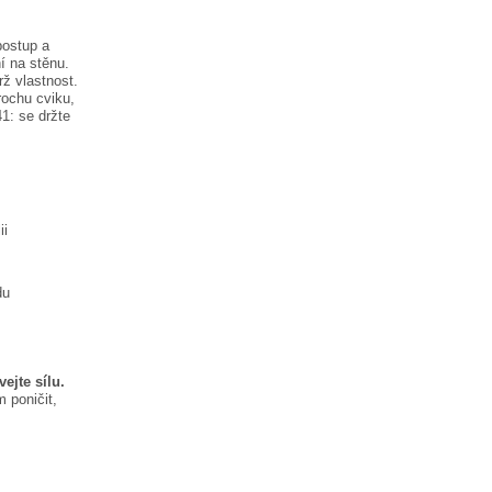
postup a
í na stěnu.
rž vlastnost.
rochu cviku,
41:
se držte
ii
du
ejte sílu.
 poničit,