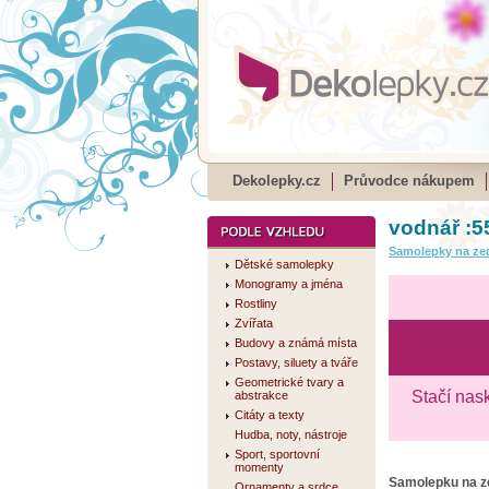
Dekolepky.cz
Průvodce nákupem
vodnář :5
Samolepky na ze
Dětské samolepky
Monogramy a jména
Rostliny
Zvířata
Budovy a známá místa
Postavy, siluety a tváře
Geometrické tvary a
Stačí nas
abstrakce
Citáty a texty
Hudba, noty, nástroje
Sport, sportovní
momenty
Samolepku na 
Ornamenty a srdce