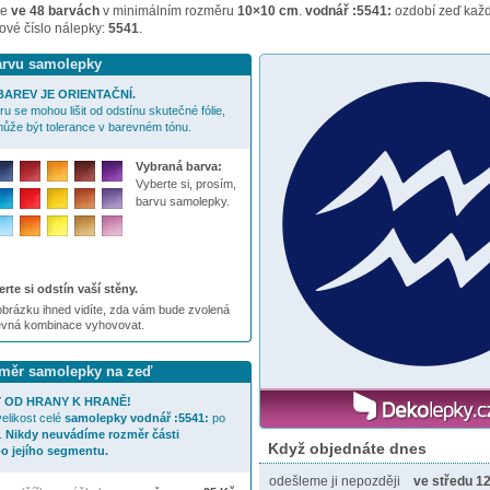
me
ve 48 barvách
v minimálním rozměru
10×10 cm
.
vodnář :5541:
ozdobí zeď každ
ové číslo nálepky:
5541
.
barvu samolepky
AREV JE ORIENTAČNÍ.
u se mohou lišit od odstínu skutečné fólie,
ůže být tolerance v barevném tónu.
Vybraná barva:
Vyberte si, prosím,
barvu samolepky.
rte si odstín vaší stěny.
brázku ihned vidíte, zda vám bude zvolená
evná kombinace vyhovovat.
ozměr samolepky na zeď
 OD HRANY K HRANĚ!
elikost celé
samolepky
vodnář :5541:
po
.
Nikdy neuvádíme rozměr části
Když objednáte dnes
o jejího segmentu.
odešleme ji nepozději
ve středu 12