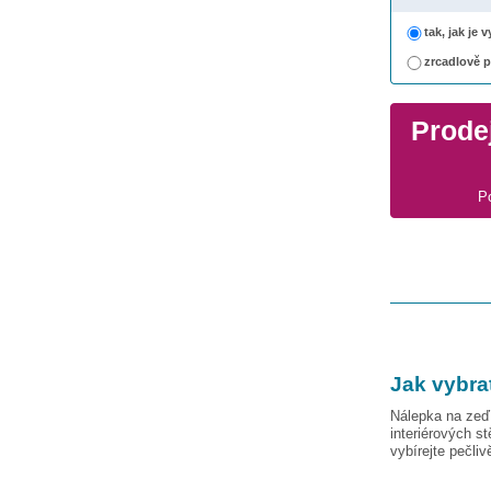
tak, jak je
zrcadlově 
Prodej
P
Jak vybra
Nálepka na zeď 
interiérových s
vybírejte pečli