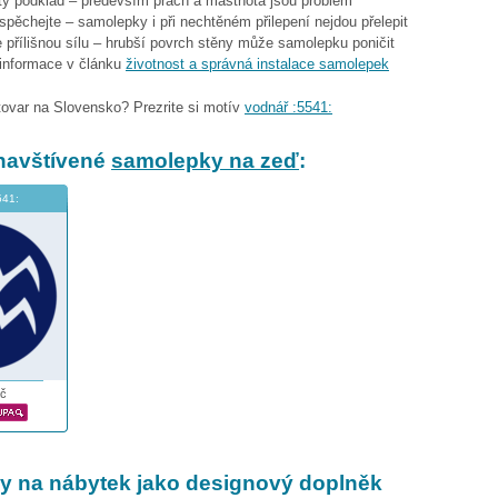
stý podklad – především prach a mastnota jsou problém
espěchejte – samolepky i při nechtěném přilepení nejdou přelepit
 přílišnou sílu – hrubší povrch stěny může samolepku poničit
 informace v článku
životnost a správná instalace samolepek
tovar na Slovensko? Prezrite si motív
vodnář :5541:
navštívené
samolepky na zeď
:
541:
č
 na nábytek jako designový doplněk