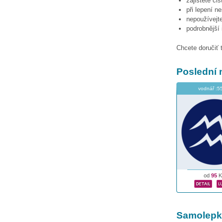
zajistěte či
při lepení n
nepoužívejte
podrobnější
Chcete doručiť 
Poslední 
vodnář :5
od
95
K
Samolepky