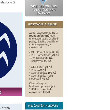
ého bytu či
Zboží expedujeme
do 3
pracovních dnů
ode
dne objednávky či přijetí
platby. Zásilky posíláme
s těmito partnery v
cenách od:
• GLS ParcelShop:
65 Kč
• PPL ParcelShop:
79 Kč
• Zásilkovna:
89 Kč
• Balíkovna:
99 Kč
• GLS kurýr:
99 Kč
• PPL:
109 Kč
• Česká pošta:
109 Kč
• Česká pošta - bez
sledování:
49 Kč
Objednávky s
hodnotou
převyšující
1 000 Kč mají balné
a
pošt. ZDARMA
.
. srpna