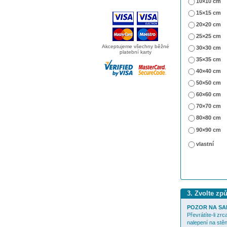
10×10 cm
15×15 cm
20×20 cm
25×25 cm
Akceptujeme všechny běžné
30×30 cm
platební karty
35×35 cm
40×40 cm
50×50 cm
60×60 cm
70×70 cm
80×80 cm
90×90 cm
vlastní
3. Zvolte zp
POZOR NA SA
Převrátíte-li zr
nalepení na stěn