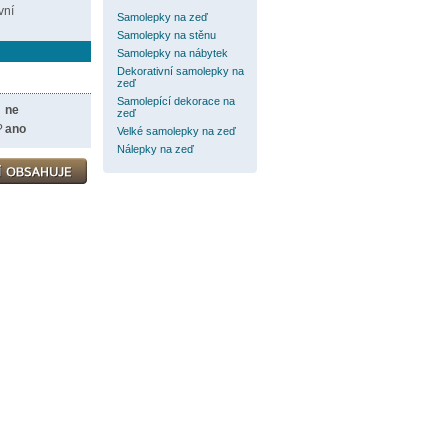
vní
Samolepky na zeď
Samolepky na stěnu
Samolepky na nábytek
Dekorativní samolepky na
zeď
Samolepící dekorace na
ne
zeď
?
ano
Velké samolepky na zeď
Nálepky na zeď