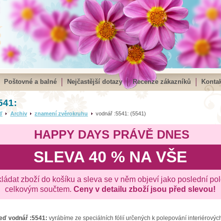
Poštovné a balné
Nejčastější dotazy
Recenze zákazníků
Kontak
541:
ď
Archiv
znamení zvěrokruhu
vodnář :5541: (5541)
HAPPY DAYS PRÁVĚ DNES
SLEVA 40 % NA VŠE
kládat zboží do košíku a sleva se v něm objeví jako poslední po
celkovým součtem.
Ceny v detailu zboží jsou před slevou!
zeď
vodnář :5541:
vyrábíme ze speciálních fólií určených k polepování interiérových