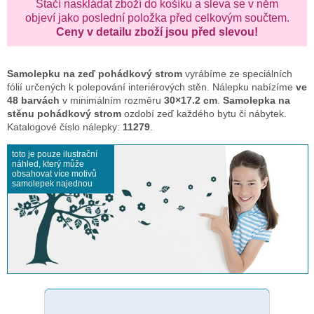
Stačí naskládat zboží do košíku a sleva se v něm
objeví jako poslední položka před celkovým součtem.
Ceny v detailu zboží jsou před slevou!
Samolepku na zeď
pohádkový strom
vyrábíme ze speciálních
fólií určených k polepování interiérových stěn. Nálepku nabízíme
ve
48 barvách
v minimálním rozměru
30×17.2 cm
.
Samolepka na
stěnu pohádkový strom
ozdobí zeď každého bytu či nábytek.
Katalogové číslo nálepky:
11279
.
toto je pouze ilustrační
náhled, který může
obsahovat více motivů
samolepek najednou