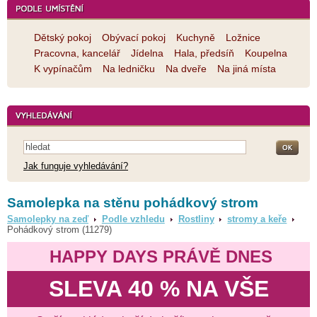
Dětský pokoj
Obývací pokoj
Kuchyně
Ložnice
Pracovna, kancelář
Jídelna
Hala, předsíň
Koupelna
K vypínačům
Na ledničku
Na dveře
Na jiná místa
Jak funguje vyhledávání?
Samolepka na stěnu pohádkový strom
Samolepky na zeď
Podle vzhledu
Rostliny
stromy a keře
Pohádkový strom (11279)
HAPPY DAYS PRÁVĚ DNES
SLEVA 40 % NA VŠE