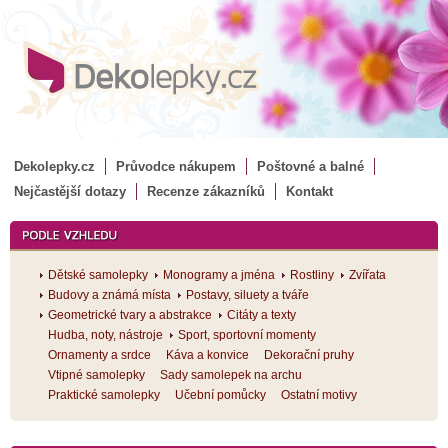
Dekolepky.cz
Průvodce nákupem
Poštovné a balné
Nejčastější dotazy
Recenze zákazníků
Kontakt
Dětské samolepky
Monogramy a jména
Rostliny
Zvířata
Budovy a známá místa
Postavy, siluety a tváře
Geometrické tvary a abstrakce
Citáty a texty
Hudba, noty, nástroje
Sport, sportovní momenty
Ornamenty a srdce
Káva a konvice
Dekorační pruhy
Vtipné samolepky
Sady samolepek na archu
Praktické samolepky
Učební pomůcky
Ostatní motivy