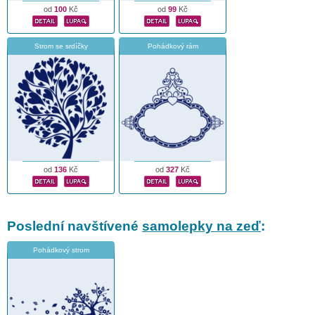
od
100
Kč
od
99
Kč
Strom se srdíčky
Pohádkový rám
od
136
Kč
od
327
Kč
Poslední navštívené
samolepky na zeď
:
Pohádkový strom