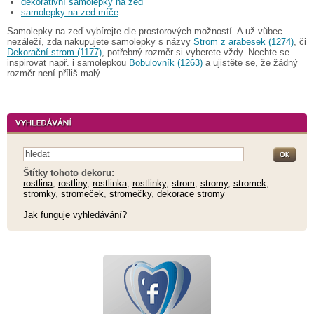
dekorativní samolepky na zeď
samolepky na zed míče
Samolepky na zeď vybírejte dle prostorových možností. A už vůbec
nezáleží, zda nakupujete samolepky s názvy
Strom z arabesek (1274)
, či
Dekorační strom (1177)
, potřebný rozměr si vyberete vždy. Nechte se
inspirovat např. i samolepkou
Bobulovník (1263)
a ujistěte se, že žádný
rozměr není příliš malý.
Štítky tohoto dekoru:
rostlina
,
rostliny
,
rostlinka
,
rostlinky
,
strom
,
stromy
,
stromek
,
stromky
,
stromeček
,
stromečky
,
dekorace stromy
Jak funguje vyhledávání?