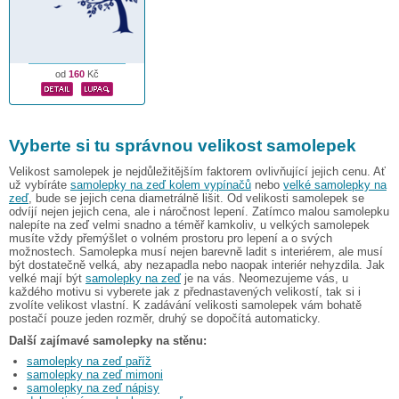
od
160
Kč
Vyberte si tu správnou velikost samolepek
Velikost samolepek je nejdůležitějším faktorem ovlivňující jejich cenu. Ať
už vybíráte
samolepky na zeď kolem vypínačů
nebo
velké samolepky na
zeď
, bude se jejich cena diametrálně lišit. Od velikosti samolepek se
odvíjí nejen jejich cena, ale i náročnost lepení. Zatímco malou samolepku
nalepíte na zeď velmi snadno a téměř kamkoliv, u velkých samolepek
musíte vždy přemýšlet o volném prostoru pro lepení a o svých
možnostech. Samolepka musí nejen barevně ladit s interiérem, ale musí
být dostatečně velká, aby nezapadla nebo naopak interiér nehyzdila. Jak
velké mají být
samolepky na zeď
je na vás. Neomezujeme vás, u
každého motivu si vyberete jak z přednastavených velikostí, tak si i
zvolíte velikost vlastní. K zadávání velikosti samolepek vám bohatě
postačí pouze jeden rozměr, druhý se dopočítá automaticky.
Další zajímavé samolepky na stěnu:
samolepky na zeď paříž
samolepky na zeď mimoni
samolepky na zeď nápisy