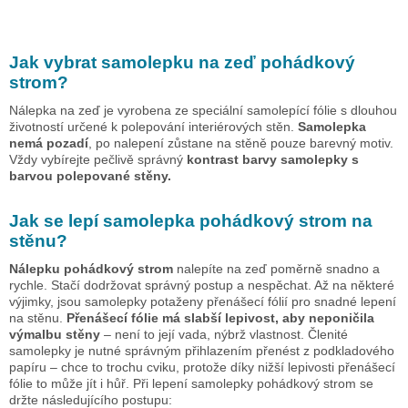
Jak vybrat samolepku na zeď
pohádkový
strom
?
Nálepka na zeď je vyrobena ze speciální samolepící fólie s dlouhou
životností určené k polepování interiérových stěn.
Samolepka
nemá pozadí
, po nalepení zůstane na stěně pouze barevný motiv.
Vždy vybírejte pečlivě správný
kontrast barvy samolepky s
barvou polepované stěny.
Jak se lepí samolepka
pohádkový strom
na
stěnu?
Nálepku
pohádkový strom
nalepíte na zeď poměrně snadno a
rychle. Stačí dodržovat správný postup a nespěchat. Až na některé
výjimky, jsou samolepky potaženy přenášecí fólií pro snadné lepení
na stěnu.
Přenášecí fólie má slabší lepivost, aby neponičila
výmalbu stěny
– není to její vada, nýbrž vlastnost. Členité
samolepky je nutné správným přihlazením přenést z podkladového
papíru – chce to trochu cviku, protože díky nižší lepivosti přenášecí
fólie to může jít i hůř. Při lepení samolepky
pohádkový strom
se
držte následujícího postupu: