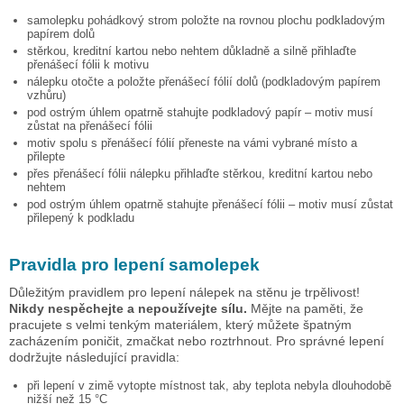
samolepku
pohádkový strom
položte na rovnou plochu podkladovým
papírem dolů
stěrkou, kreditní kartou nebo nehtem důkladně a silně přihlaďte
přenášecí fólii k motivu
nálepku otočte a položte přenášecí fólií dolů (podkladovým papírem
vzhůru)
pod ostrým úhlem opatrně stahujte podkladový papír – motiv musí
zůstat na přenášecí fólii
motiv spolu s přenášecí fólií přeneste na vámi vybrané místo a
přilepte
přes přenášecí fólii nálepku přihlaďte stěrkou, kreditní kartou nebo
nehtem
pod ostrým úhlem opatrně stahujte přenášecí fólii – motiv musí zůstat
přilepený k podkladu
Pravidla pro lepení samolepek
Důležitým pravidlem pro lepení nálepek na stěnu je trpělivost!
Nikdy nespěchejte a nepoužívejte sílu.
Mějte na paměti, že
pracujete s velmi tenkým materiálem, který můžete špatným
zacházením poničit, zmačkat nebo roztrhnout. Pro správné lepení
dodržujte následující pravidla:
při lepení v zimě vytopte místnost tak, aby teplota nebyla dlouhodobě
nižší než 15 °C