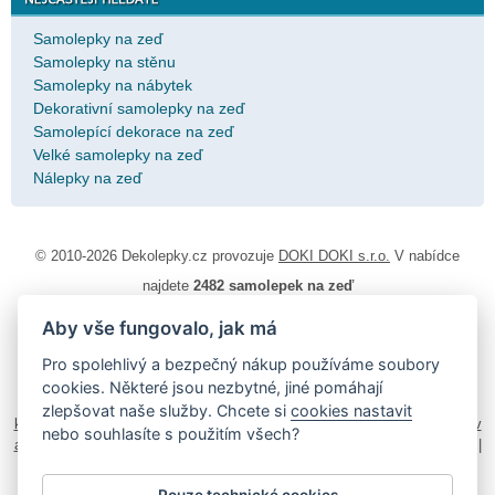
Samolepky na zeď
Samolepky na stěnu
Samolepky na nábytek
Dekorativní samolepky na zeď
Samolepící dekorace na zeď
Velké samolepky na zeď
Nálepky na zeď
© 2010-2026 Dekolepky.cz provozuje
DOKI DOKI s.r.o.
V nabídce
najdete
2482 samolepek na zeď
Aby vše fungovalo, jak má
Návod k lepení
|
Životnost samolepek na zeď
|
Magazín
|
Obchodní
podmínky
|
Ochrana osobních údajů
|
Cookies
|
Reklamační řád
|
Pro spolehlivý a bezpečný nákup používáme soubory
Impressum
cookies. Některé jsou nezbytné, jiné pomáhají
samolepky na auto
|
fotomagnetky na lednici
|
fotokalendáře
|
zlepšovat naše služby. Chcete si
cookies nastavit
kühlschrank fotomagnete
|
foto magnesy na lodówkę
|
samolepky dieťa v
nebo souhlasíte s použitím všech?
aute
|
logoprinty
|
nálepky na stenu
|
dárky pro ženy
|
zakázkový 3d tisk
|
hodinový manžel česká lípa
|
živicové nálepky
Pouze technické cookies