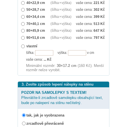
40×22,9 cm
(šířka × výška)
vaše cena:
221
Kč
50×28,7 cm
(šířka × výška)
vaše cena:
302
Kč
60×34,4 cm
(šířka × výška)
vaše cena:
399
Kč
70×40,1 cm
(šířka × výška)
vaše cena:
513
Kč
80×45,9 cm
(šířka × výška)
vaše cena:
647
Kč
90×51,6 cm
(šířka × výška)
vaše cena:
797
Kč
vlastní
šířka:
výška:
v cm
vaše cena:
...
Kč
Minimální rozměr:
30×17.2 cm
(160 Kč). Menší
rozměr nelze vyrobit.
3. Zvolte způsob lepení nálepky na stěnu
POZOR NA SAMOLEPKY S TEXTEM!
Převrátíte-li zrcadlově samolepku obsahující text,
bude po nalepení na stěnu nečitelný.
tak, jak je vyobrazena
zrcadlově převráceně