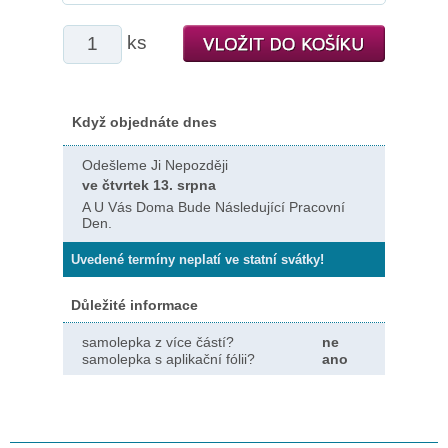
ks
Když objednáte dnes
Odešleme Ji Nepozději
ve čtvrtek 13. srpna
A U Vás Doma Bude Následující Pracovní
Den.
Uvedené termíny neplatí ve statní svátky!
Důležité informace
samolepka z více částí?
ne
samolepka s aplikační fólii?
ano