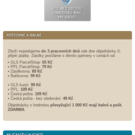
Zboží expedujeme
do 3 pracovních dnů
ode dne objednávky či
přijetí platby. Zásilky posíláme s těmito partnery v cenách od:
• GLS ParcelShop:
65 Kč
• PPL ParcelShop:
79 Kč
• Zásilkovna:
89 Kč
• Balíkovna:
99 Kč
• GLS kurýr:
99 Kč
• PPL:
109 Kč
• Česká pošta:
109 Kč
• Česká pošta - bez sledování:
49 Kč
Objednávky s hodnotou
převyšující 1 000 Kč mají balné a
pošt.
ZDARMA
.