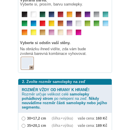
Vybraná barva:
Vyberte si, prosím, barvu samolepky.
Vyberte si odstín vaší stěny.
Na obrázku ihned vidíte, zda vám bude
zvolená barevná kombinace vyhovovat.
2. Zvolte rozměr samolepky na zeď
ROZMĚR VŽDY OD HRANY K HRANĚ!
Rozměr určuje velikost celé
samolepky
pohádkový strom
po nelepení na zeď.
Nikdy
neuvádíme rozměr části samolepky nebo jejího
segmentu.
30×17,2 cm
(šířka × výška)
vaše cena:
160
Kč
35×20,1 cm
(šířka × výška)
vaše cena:
189
Kč