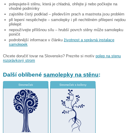
polepujete-li stěnu, která je chladná, ohřejte ji nebo počkejte na
vhodné podmínky
zajistěte čistý podklad – především prach a mastnota jsou problém
při lepení nespěchejte – samolepky i při nechtěném přilepení nejdou
přelepit
nepoužívejte přílišnou sílu – hrubší povrch stěny může samolepku
poničit
podrobnější informace v článku
životnost a správná instalace
samolepek
Chcete doručiť tovar na Slovensko? Prezrite si motív
polep na stenu
rozprávkový strom
Další oblíbené
samolepky na stěnu
:
Stromeček
Stromeček s kořeny