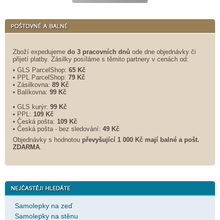
Zboží expedujeme
do 3 pracovních dnů
ode dne objednávky či
přijetí platby. Zásilky posíláme s těmito partnery v cenách od:
• GLS ParcelShop:
65 Kč
• PPL ParcelShop:
79 Kč
• Zásilkovna:
89 Kč
• Balíkovna:
99 Kč
• GLS kurýr:
99 Kč
• PPL:
109 Kč
• Česká pošta:
109 Kč
• Česká pošta - bez sledování:
49 Kč
Objednávky s hodnotou
převyšující 1 000 Kč mají balné a
pošt.
ZDARMA
.
Samolepky na zeď
Samolepky na stěnu