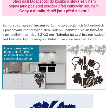
Stačí naskládat zboží do košíku a sleva se v něm
objeví jako poslední položka před celkovým součtem.
Ceny v detailu zboží jsou před slevou!
Samolepku na zeď
hrozen
vyrábíme ze speciálních fólií určených
k polepování interiérových stěn. Nálepku nabízíme
ve 48 barvách
v minimálním rozměru
9.2×12 cm
.
Nálepka na zeď hrozen
ozdobí
zeď každého bytu či nábytek. Katalogové číslo nálepky:
12955
.
toto je pouze ilustrační
náhled, který může
obsahovat více motivů
samolepek najednou