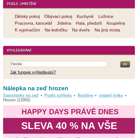
Dětský pokoj
Obývací pokoj
Kuchyně
Ložnice
Pracovna, kancelář
Jídelna
Hala, předsíň
Koupelna
K vypínačům
Na ledničku
Na dveře
Na jiná místa
Jak funguje vyhledávání?
Nálepka na zeď hrozen
Samolepky na zeď
Podle vzhledu
Rostliny
ostatní kytky
Hrozen (12955)
HAPPY DAYS PRÁVĚ DNES
SLEVA 40 % NA VŠE