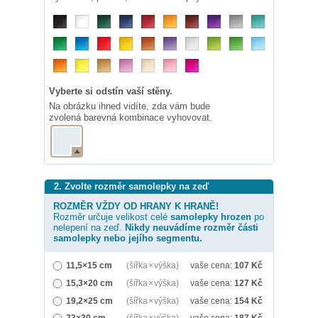
Vyberte si odstín vaší stěny.
Na obrázku ihned vidíte, zda vám bude
zvolená barevná kombinace vyhovovat.
2. Zvolte rozměr samolepky na zeď
ROZMĚR VŽDY OD HRANY K HRANĚ!
Rozměr určuje velikost celé
samolepky
hrozen
po
nelepení na zeď.
Nikdy neuvádíme rozměr části
samolepky nebo jejího segmentu.
11,5×15 cm
(šířka × výška)
vaše cena:
107
Kč
15,3×20 cm
(šířka × výška)
vaše cena:
127
Kč
19,2×25 cm
(šířka × výška)
vaše cena:
154
Kč
23×30 cm
(šířka × výška)
vaše cena:
187
Kč