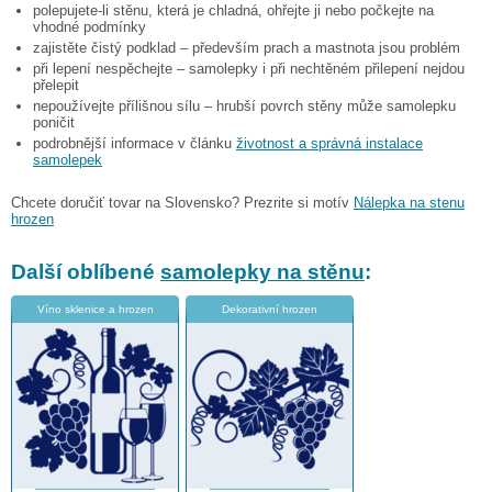
polepujete-li stěnu, která je chladná, ohřejte ji nebo počkejte na
vhodné podmínky
zajistěte čistý podklad – především prach a mastnota jsou problém
při lepení nespěchejte – samolepky i při nechtěném přilepení nejdou
přelepit
nepoužívejte přílišnou sílu – hrubší povrch stěny může samolepku
poničit
podrobnější informace v článku
životnost a správná instalace
samolepek
Chcete doručiť tovar na Slovensko? Prezrite si motív
Nálepka na stenu
hrozen
Další oblíbené
samolepky na stěnu
:
Víno sklenice a hrozen
Dekorativní hrozen