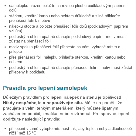
samolepku
hrozen
položte na rovnou plochu podkladovým papírem
dolů
stěrkou, kreditní kartou nebo nehtem důkladně a silně přihlaďte
přenášecí fólii k motivu
nálepku otočte a položte přenášecí fólií dolů (podkladovým papírem
vzhůru)
pod ostrým úhlem opatrně stahujte podkladový papír – motiv musí
zůstat na přenášecí fólii
motiv spolu s přenášecí fólií přeneste na vámi vybrané místo a
přilepte
přes přenášecí fólii nálepku přihlaďte stěrkou, kreditní kartou nebo
nehtem
pod ostrým úhlem opatrně stahujte přenášecí fólii – motiv musí zůstat
přilepený k podkladu
Pravidla pro lepení samolepek
Důležitým pravidlem pro lepení nálepek na stěnu je trpělivost!
Nikdy nespěchejte a nepoužívejte sílu.
Mějte na paměti, že
pracujete s velmi tenkým materiálem, který můžete špatným
zacházením poničit, zmačkat nebo roztrhnout. Pro správné lepení
dodržujte následující pravidla:
při lepení v zimě vytopte místnost tak, aby teplota nebyla dlouhodobě
nižší než 15 °C