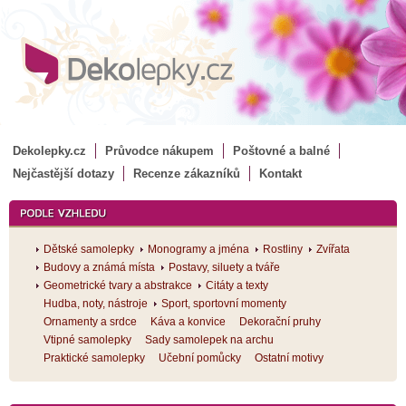
Dekolepky.cz
Průvodce nákupem
Poštovné a balné
Nejčastější dotazy
Recenze zákazníků
Kontakt
Dětské samolepky
Monogramy a jména
Rostliny
Zvířata
Budovy a známá místa
Postavy, siluety a tváře
Geometrické tvary a abstrakce
Citáty a texty
Hudba, noty, nástroje
Sport, sportovní momenty
Ornamenty a srdce
Káva a konvice
Dekorační pruhy
Vtipné samolepky
Sady samolepek na archu
Praktické samolepky
Učební pomůcky
Ostatní motivy