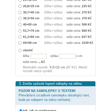
26,8×35 cm
(šířka × výška)
vaše cena:
225
Kč
30,7×40 cm
(šířka × výška)
vaše cena:
270
Kč
38,3×50 cm
(šířka × výška)
vaše cena:
376
Kč
46×60 cm
(šířka × výška)
vaše cena:
506
Kč
53,7×70 cm
(šířka × výška)
vaše cena:
660
Kč
61,3×80 cm
(šířka × výška)
vaše cena:
837
Kč
69×90 cm
(šířka × výška)
vaše cena:
1039
Kč
vlastní
šířka:
výška:
v cm
vaše cena:
...
Kč
Minimální rozměr:
9.2×12 cm
(97 Kč). Menší
rozměr nelze vyrobit.
3. Zvolte způsob lepení nálepky na stěnu
POZOR NA SAMOLEPKY S TEXTEM!
Převrátíte-li zrcadlově samolepku obsahující text,
bude po nalepení na stěnu nečitelný.
tak, jak je vyobrazena