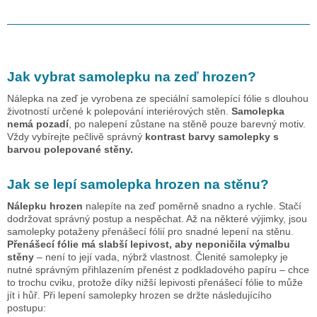
Jak vybrat samolepku na zeď
hrozen
?
Nálepka na zeď je vyrobena ze speciální samolepící fólie s dlouhou
životností určené k polepování interiérových stěn.
Samolepka
nemá pozadí
, po nalepení zůstane na stěně pouze barevný motiv.
Vždy vybírejte pečlivě správný
kontrast barvy samolepky s
barvou polepované stěny.
Jak se lepí samolepka
hrozen
na stěnu?
Nálepku
hrozen
nalepíte na zeď poměrně snadno a rychle. Stačí
dodržovat správný postup a nespěchat. Až na některé výjimky, jsou
samolepky potaženy přenášecí fólií pro snadné lepení na stěnu.
Přenášecí fólie má slabší lepivost, aby neponičila výmalbu
stěny
– není to její vada, nýbrž vlastnost. Členité samolepky je
nutné správným přihlazením přenést z podkladového papíru – chce
to trochu cviku, protože díky nižší lepivosti přenášecí fólie to může
jít i hůř. Při lepení samolepky
hrozen
se držte následujícího
postupu: