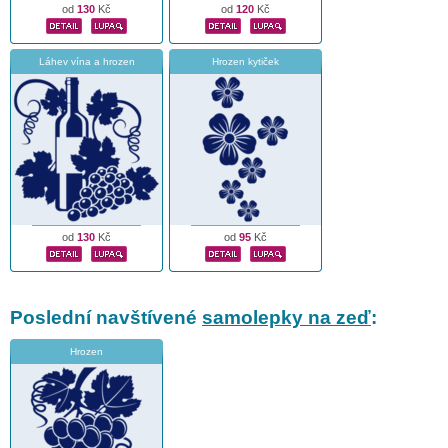
od
130
Kč
od
120
Kč
Láhev vína a hrozen
Hrozen kytiček
od
130
Kč
od
95
Kč
Poslední navštívené
samolepky na zeď
:
Hrozen