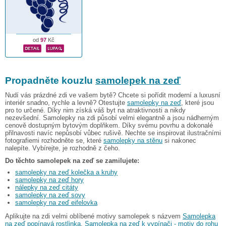
od
97
Kč
Propadněte kouzlu
samolepek na zeď
Nudí vás prázdné zdi ve vašem bytě? Chcete si pořídit moderní a luxusní
interiér snadno, rychle a levně? Otestujte
samolepky na zeď
, které jsou
pro to určené. Díky nim získá váš byt na atraktivnosti a nikdy
nezevšední. Samolepky na zdi působí velmi elegantně a jsou nádherným
cenově dostupným bytovým doplňkem. Díky svému povrhu a dokonalé
přilnavosti navíc nepůsobí vůbec rušivě. Nechte se inspirovat ilustračními
fotografiemi rozhodněte se, které
samolepky na stěnu
si nakonec
nalepíte. Vybírejte, je rozhodně z čeho.
Do těchto samolepek na zeď se zamilujete:
samolepky na zeď kolečka a kruhy
samolepky na zeď hory
nálepky na zeď citáty
samolepky na zeď sovy
samolepky na zeď eifelovka
Aplikujte na zdi velmi oblíbené motivy samolepek s názvem
Samolepka
na zeď popínavá rostlinka
,
Samolepka na zeď k vypínači - motiv do rohu