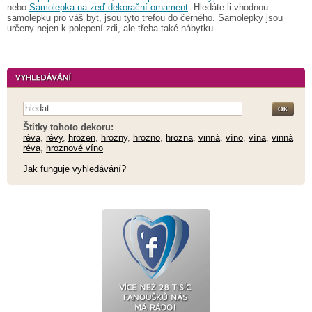
nebo
Samolepka na zeď dekorační ornament
. Hledáte-li vhodnou
samolepku pro váš byt, jsou tyto trefou do černého. Samolepky jsou
určeny nejen k polepení zdi, ale třeba také nábytku.
Štítky tohoto dekoru:
réva
,
révy
,
hrozen
,
hrozny
,
hrozno
,
hrozna
,
vinná
,
víno
,
vína
,
vinná
réva
,
hroznové víno
Jak funguje vyhledávání?