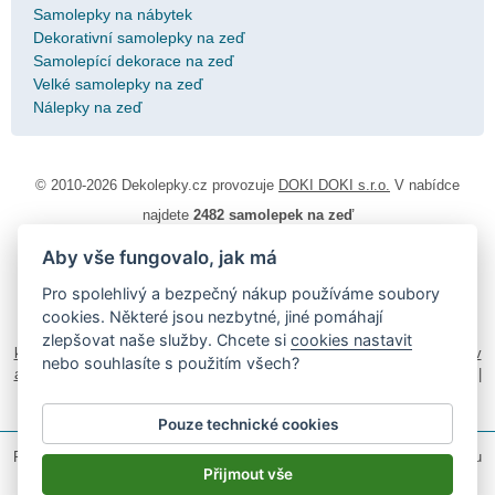
Samolepky na nábytek
Dekorativní samolepky na zeď
Samolepící dekorace na zeď
Velké samolepky na zeď
Nálepky na zeď
© 2010-2026 Dekolepky.cz provozuje
DOKI DOKI s.r.o.
V nabídce
najdete
2482 samolepek na zeď
Aby vše fungovalo, jak má
Návod k lepení
|
Životnost samolepek na zeď
|
Magazín
|
Obchodní
podmínky
|
Ochrana osobních údajů
|
Cookies
|
Reklamační řád
|
Pro spolehlivý a bezpečný nákup používáme soubory
Impressum
cookies. Některé jsou nezbytné, jiné pomáhají
samolepky na auto
|
fotomagnetky na lednici
|
fotokalendáře
|
zlepšovat naše služby. Chcete si
cookies nastavit
kühlschrank fotomagnete
|
foto magnesy na lodówkę
|
samolepky dieťa v
nebo souhlasíte s použitím všech?
aute
|
logoprinty
|
nálepky na stenu
|
dárky pro ženy
|
zakázkový 3d tisk
|
hodinový manžel česká lípa
|
živicové nálepky
Pouze technické cookies
Podle zákona o evidenci tržeb je prodávající povinen vystavit kupujícímu
účtenku.
Přijmout vše
Zároveň je povinen zaevidovat přijatou tržbu u správce daně on-line; v