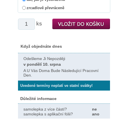
zrcadlově převráceně
ks
Když objednáte dnes
Odešleme Ji Nepozději
v pondělí 10. srpna
A U Vás Doma Bude Následující Pracovní
Den.
Uvedené termíny neplatí ve statní svátky!
Důležité informace
samolepka z více částí?
ne
samolepka s aplikační fólii?
ano