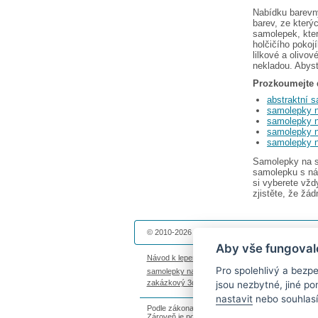
Nabídku barevn
barev, ze který
samolepek, kte
holčičího pokoj
lilkové a olivo
nekladou. Abyst
Prozkoumejte 
abstraktní 
samolepky n
samolepky 
samolepky n
samolepky n
Samolepky na st
samolepku s 
si vyberete vžd
zjistěte, že žá
© 2010-2026 Dekolepky.cz provozuje
DOKI DOKI 
Aby vše fungoval
Návod k lepení
|
Životnost samolepek na zeď
|
Ma
Pro spolehlivý a bez
samolepky na auto
|
fotomagnetky na lednici
|
fot
zakázkový 3d tisk
|
hodinový manžel česká lípa
jsou nezbytné, jiné p
nastavit
nebo souhlasí
Podle zákona o evidenci tržeb je prodávající povi
Zároveň je povinen zaevidovat přijatou tržbu u s