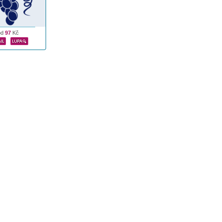
od
97
Kč