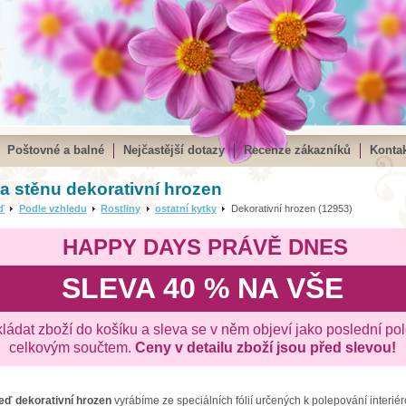
Poštovné a balné
Nejčastější dotazy
Recenze zákazníků
Kontak
a stěnu dekorativní hrozen
ď
Podle vzhledu
Rostliny
ostatní kytky
Dekorativní hrozen (12953)
HAPPY DAYS PRÁVĚ DNES
SLEVA 40 % NA VŠE
kládat zboží do košíku a sleva se v něm objeví jako poslední po
celkovým součtem.
Ceny v detailu zboží jsou před slevou!
zeď
dekorativní hrozen
vyrábíme ze speciálních fólií určených k polepování interiér