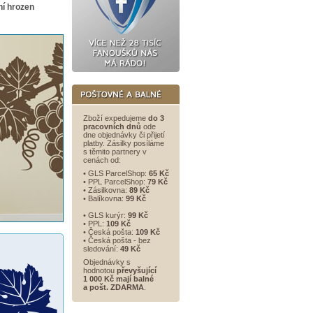
ní hrozen
Zboží expedujeme
do 3
pracovních dnů
ode
dne objednávky či přijetí
platby. Zásilky posíláme
s těmito partnery v
cenách od:
• GLS ParcelShop:
65 Kč
• PPL ParcelShop:
79 Kč
• Zásilkovna:
89 Kč
• Balíkovna:
99 Kč
• GLS kurýr:
99 Kč
• PPL:
109 Kč
• Česká pošta:
109 Kč
• Česká pošta - bez
sledování:
49 Kč
Objednávky s
hodnotou
převyšující
1 000 Kč mají balné
a
pošt. ZDARMA
.