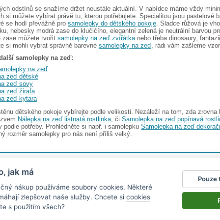
ých odstínů se snažíme držet neustále aktuální. V nabídce máme vždy minim
ch si můžete vybírat právě tu, kterou potřebujete. Specialitou jsou pastelové 
ré se hodí převážně pro
samolepky do dětského pokoje
. Sladce růžová je vh
íku, nebesky modrá zase do klučičího, elegantní zelená je neutrální barvou p
vé zase můžete tvořit
samolepky na zeď zvířátka
nebo třeba dinosaury, fantaz
e si mohli vybrat správně barevné
samolepky na zeď
, rádi vám zašleme vzor
další samolepky na zeď:
samolepky na zeď
a zeď dětské
na zeď sovy
a zeď žirafa
a zeď kytara
ěnu dětského pokoje vybírejte podle velikosti. Nezáleží na tom, zda zrovna 
názvem
Nálepka na zeď listnatá rostlinka
, či
Samolepka na zeď popínavá rostl
y podle potřeby. Prohlédněte si např. i samolepku
Samolepka na zeď dekorač
dný rozměr samolepky pro nás není příliš velký.
s.r.o.
V nabídce najdete
2482 samolepek na zeď
o, jak má
Pouze 
gazín
|
Obchodní podmínky
|
Ochrana osobních údajů
|
Cookies
|
Reklamační řád
|
Impres
pečný nákup používáme soubory cookies. Některé
okalendáře
|
kühlschrank fotomagnete
|
foto magnesy na lodówkę
|
samolepky dieťa v aute
|
|
živicové nálepky
omáhají zlepšovat naše služby. Chcete si
cookies
te s použitím všech?
nen vystavit kupujícímu účtenku.
právce daně on-line; v případě technického výpadku pak nejpozději do 48 hodin.