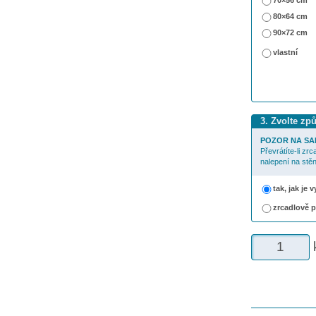
70×56 cm
80×64 cm
90×72 cm
vlastní
3. Zvolte zp
POZOR NA SA
Převrátíte-li zr
nalepení na stěn
tak, jak je
zrcadlově 