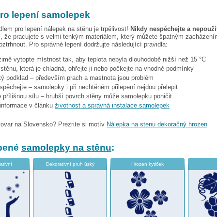
pro lepení samolepek
dlem pro lepení nálepek na stěnu je trpělivost!
Nikdy nespěchejte a nepoužív
, že pracujete s velmi tenkým materiálem, který můžete špatným zacházením
ztrhnout. Pro správné lepení dodržujte následující pravidla:
 zimě vytopte místnost tak, aby teplota nebyla dlouhodobě nižší než 15 °C
i stěnu, která je chladná, ohřejte ji nebo počkejte na vhodné podmínky
stý podklad – především prach a mastnota jsou problém
espěchejte – samolepky i při nechtěném přilepení nejdou přelepit
 přílišnou sílu – hrubší povrch stěny může samolepku poničit
 informace v článku
životnost a správná instalace samolepek
tovar na Slovensko? Prezrite si motív
Nálepka na stenu dekoračný hrozen
íbené
samolepky na stěnu
:
ativní
Dekorativní pruh úzký
Hrozen kytiček