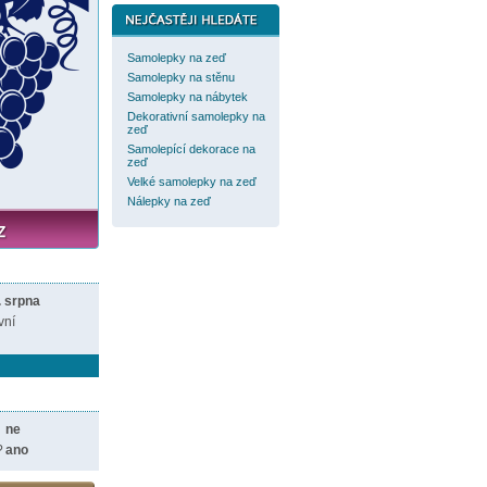
Samolepky na zeď
Samolepky na stěnu
Samolepky na nábytek
Dekorativní samolepky na
zeď
Samolepící dekorace na
zeď
Velké samolepky na zeď
Nálepky na zeď
. srpna
vní
ne
?
ano