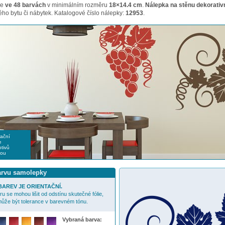
me
ve 48 barvách
v minimálním rozměru
18×14.4 cm
.
Nálepka na stěnu dekorativ
ho bytu či nábytek. Katalogové číslo nálepky:
12953
.
rační
e
tivů
nou
barvu samolepky
AREV JE ORIENTAČNÍ.
u se mohou lišit od odstínu skutečné fólie,
ůže být tolerance v barevném tónu.
Vybraná barva: