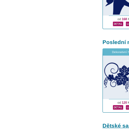
od
168
Poslední 
Dekorativní 
od
120
Dětské s