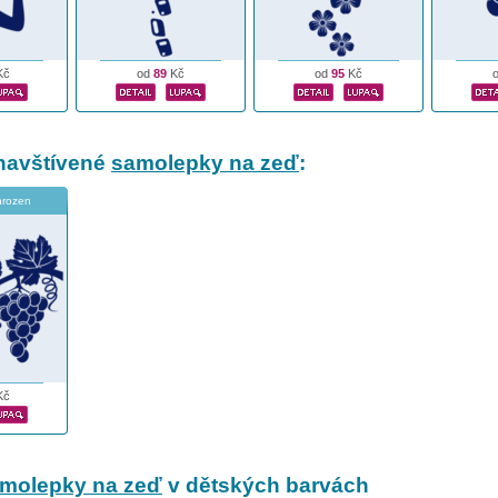
Kč
od
89
Kč
od
95
Kč
navštívené
samolepky na zeď
:
hrozen
Kč
amolepky na zeď
v dětských barvách