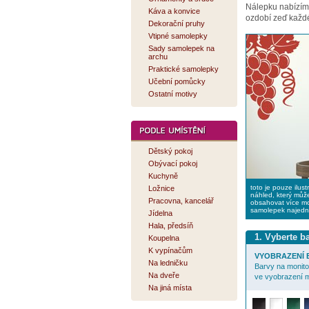
Nálepku nabízí
Káva a konvice
ozdobí zeď každé
Dekorační pruhy
Vtipné samolepky
Sady samolepek na
archu
Praktické samolepky
Učební pomůcky
Ostatní motivy
Dětský pokoj
Obývací pokoj
Kuchyně
toto je pouze ilust
Ložnice
náhled, který můž
Pracovna, kancelář
obsahovat více mo
samolepek najed
Jídelna
Hala, předsíň
1. Vyberte 
Koupelna
K vypínačům
VYOBRAZENÍ B
Na ledničku
Barvy na monitor
Na dveře
ve vyobrazení m
Na jiná místa