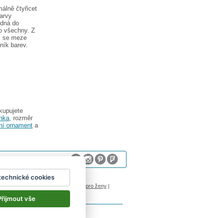
álně čtyřicet
barvy
odná do
ro všechny. Z
ii se meze
ník barev.
kupujete
inka
, rozměr
ní ornament
a
technické cookies
sum
logoprinty
|
nálepky na stenu
|
dárky pro ženy
|
Přijmout vše