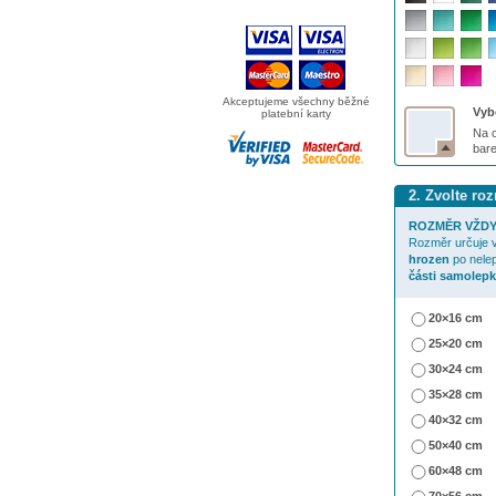
Akceptujeme všechny běžné
Vybe
platební karty
Na o
bar
2. Zvolte r
ROZMĚR VŽDY
Rozměr určuje v
hrozen
po nele
části samolepk
20×16 cm
25×20 cm
30×24 cm
35×28 cm
40×32 cm
50×40 cm
60×48 cm