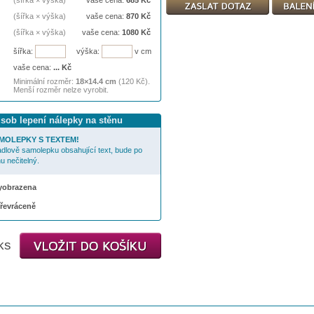
(šířka × výška)
vaše cena:
685
Kč
(šířka × výška)
vaše cena:
870
Kč
(šířka × výška)
vaše cena:
1080
Kč
šířka:
výška:
v cm
vaše cena:
...
Kč
Minimální rozměr:
18×14.4 cm
(120 Kč).
Menší rozměr nelze vyrobit.
ůsob lepení nálepky na stěnu
MOLEPKY S TEXTEM!
cadlově samolepku obsahující text, bude po
u nečitelný.
 vyobrazena
převráceně
ks