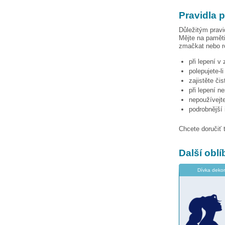
Pravidla 
Důležitým pravi
Mějte na paměti
zmačkat nebo ro
při lepení v
polepujete-l
zajistěte či
při lepení n
nepoužívejte
podrobnější
Chcete doručiť 
Další obl
Dívka dekor