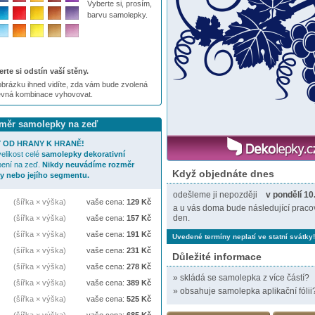
Vyberte si, prosím,
barvu samolepky.
rte si odstín vaší stěny.
brázku ihned vidíte, zda vám bude zvolená
evná kombinace vyhovovat.
ozměr samolepky na zeď
 OD HRANY K HRANĚ!
elikost celé
samolepky
dekorativní
pení na zeď.
Nikdy neuvádíme rozměr
Když objednáte dnes
y nebo jejího segmentu.
odešleme ji nepozději
v pondělí 10
(šířka × výška)
vaše cena:
129
Kč
a u vás doma bude následující praco
den.
(šířka × výška)
vaše cena:
157
Kč
(šířka × výška)
vaše cena:
191
Kč
Uvedené termíny neplatí ve statní svátky!
(šířka × výška)
vaše cena:
231
Kč
Důležité informace
(šířka × výška)
vaše cena:
278
Kč
»
skládá se samolepka z více částí?
(šířka × výška)
vaše cena:
389
Kč
»
obsahuje samolepka aplikační fólii
(šířka × výška)
vaše cena:
525
Kč