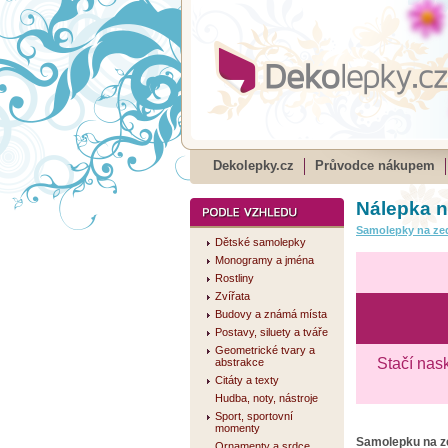
Dekolepky.cz
Průvodce nákupem
Nálepka n
Samolepky na ze
Dětské samolepky
Monogramy a jména
Rostliny
Zvířata
Budovy a známá místa
Postavy, siluety a tváře
Geometrické tvary a
Stačí nas
abstrakce
Citáty a texty
Hudba, noty, nástroje
Sport, sportovní
momenty
Samolepku na 
Ornamenty a srdce