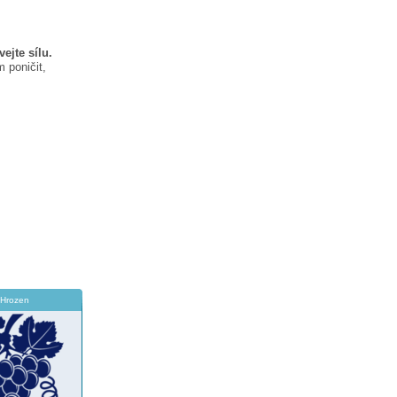
ejte sílu.
 poničit,
Hrozen