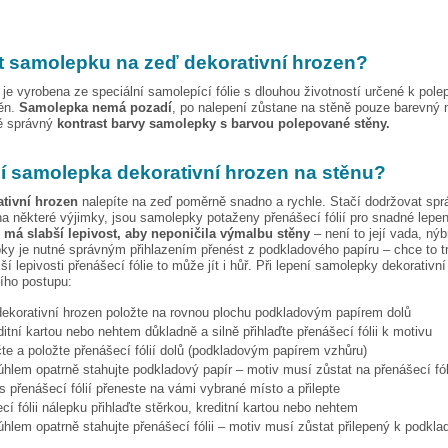
t samolepku na zeď
dekorativní hrozen
?
je vyrobena ze speciální samolepící fólie s dlouhou životností určené k pole
těn.
Samolepka nemá pozadí
, po nalepení zůstane na stěně pouze barevný 
vě správný
kontrast barvy samolepky s barvou polepované stěny.
pí samolepka
dekorativní hrozen
na stěnu?
ativní hrozen
nalepíte na zeď poměrně snadno a rychle. Stačí dodržovat spr
a některé výjimky, jsou samolepky potaženy přenášecí fólií pro snadné lepen
e má slabší lepivost, aby neponičila výmalbu stěny
– není to její vada, nýb
ky je nutné správným přihlazením přenést z podkladového papíru – chce to t
ší lepivosti přenášecí fólie to může jít i hůř. Při lepení samolepky
dekorativní
cího postupu:
dekorativní hrozen
položte na rovnou plochu podkladovým papírem dolů
ditní kartou nebo nehtem důkladně a silně přihlaďte přenášecí fólii k motivu
te a položte přenášecí fólií dolů (podkladovým papírem vzhůru)
hlem opatrně stahujte podkladový papír – motiv musí zůstat na přenášecí fól
s přenášecí fólií přeneste na vámi vybrané místo a přilepte
cí fólii nálepku přihlaďte stěrkou, kreditní kartou nebo nehtem
hlem opatrně stahujte přenášecí fólii – motiv musí zůstat přilepený k podkla