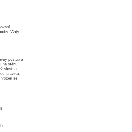
pování
motiv. Vždy
ávný postup a
í na stěnu.
rž vlastnost.
rochu cviku,
 hrozen
se
ii
du