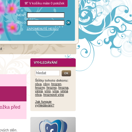
V košíku máte 0 položek
JMÉNO:
HESLO:
ZAPOMENUTÉ HESLO
t
Štítky tohoto dekoru:
réva
,
révy
,
hrozen
,
hrozny
,
hrozno
,
hrozna
,
vinná
,
víno
,
vína
,
vinná
réva
,
hroznové víno
Jak funguje
vyhledávání?
ložka před
ových stěn.