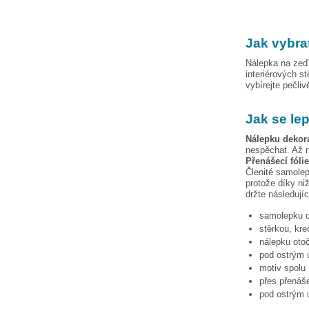
Jak vybra
Nálepka na zeď 
interiérových s
vybírejte pečli
Jak se le
Nálepku
dekor
nespěchat. Až n
Přenášecí fóli
Členité samolep
protože díky niž
držte následují
samolepku
stěrkou, kre
nálepku otoč
pod ostrým ú
motiv spolu 
přes přenáše
pod ostrým ú