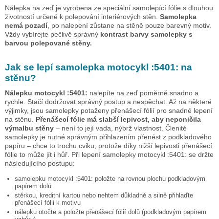
Nálepka na zeď je vyrobena ze speciální samolepící fólie s dlouhou
životností určené k polepování interiérových stěn.
Samolepka
nemá pozadí
, po nalepení zůstane na stěně pouze barevný motiv.
Vždy vybírejte pečlivě správný
kontrast barvy samolepky s
barvou polepované stěny.
Jak se lepí samolepka
motocykl :5401:
na
stěnu?
Nálepku
motocykl :5401:
nalepíte na zeď poměrně snadno a
rychle. Stačí dodržovat správný postup a nespěchat. Až na některé
výjimky, jsou samolepky potaženy přenášecí fólií pro snadné lepení
na stěnu.
Přenášecí fólie má slabší lepivost, aby neponičila
výmalbu stěny
– není to její vada, nýbrž vlastnost. Členité
samolepky je nutné správným přihlazením přenést z podkladového
papíru – chce to trochu cviku, protože díky nižší lepivosti přenášecí
fólie to může jít i hůř. Při lepení samolepky
motocykl :5401:
se držte
následujícího postupu:
samolepku
motocykl :5401:
položte na rovnou plochu podkladovým
papírem dolů
stěrkou, kreditní kartou nebo nehtem důkladně a silně přihlaďte
přenášecí fólii k motivu
nálepku otočte a položte přenášecí fólií dolů (podkladovým papírem