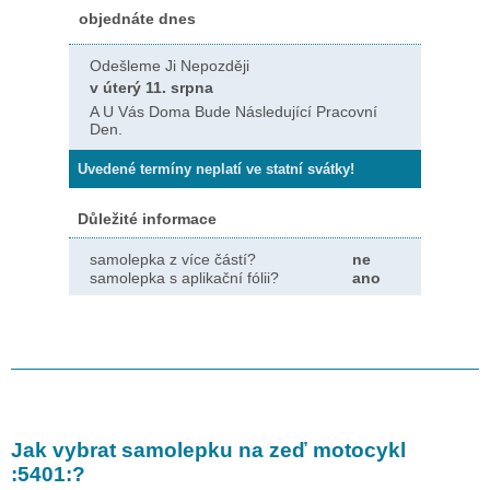
objednáte dnes
Odešleme Ji Nepozději
v úterý 11. srpna
A U Vás Doma Bude Následující Pracovní
Den.
Uvedené termíny neplatí ve statní svátky!
Důležité informace
samolepka z více částí?
ne
samolepka s aplikační fólii?
ano
Jak vybrat samolepku na zeď
motocykl
:5401:
?