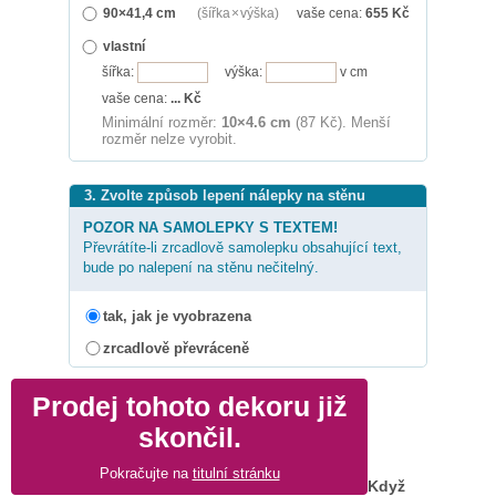
90×41,4 cm
(šířka × výška)
vaše cena:
655
Kč
vlastní
šířka:
výška:
v cm
vaše cena:
...
Kč
Minimální rozměr:
10×4.6 cm
(87 Kč). Menší
rozměr nelze vyrobit.
3. Zvolte způsob lepení nálepky na stěnu
POZOR NA SAMOLEPKY S TEXTEM!
Převrátíte-li zrcadlově samolepku obsahující text,
bude po nalepení na stěnu nečitelný.
tak, jak je vyobrazena
zrcadlově převráceně
Prodej tohoto dekoru již
skončil.
Pokračujte na
titulní stránku
Když