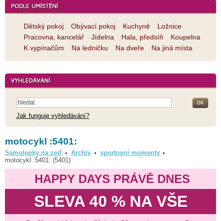
Dětský pokoj
Obývací pokoj
Kuchyně
Ložnice
Pracovna, kancelář
Jídelna
Hala, předsíň
Koupelna
K vypínačům
Na ledničku
Na dveře
Na jiná místa
Jak funguje vyhledávání?
motocykl :5401:
Samolepky na zeď
Archiv
sportovní momenty
motocykl :5401: (5401)
HAPPY DAYS PRÁVĚ DNES
SLEVA 40 % NA VŠE