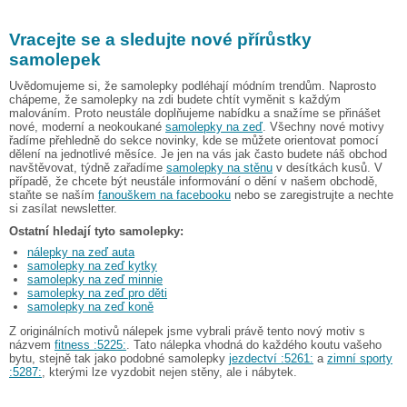
Vracejte se a sledujte nové přírůstky
samolepek
Uvědomujeme si, že samolepky podléhají módním trendům. Naprosto
chápeme, že samolepky na zdi budete chtít vyměnit s každým
malováním. Proto neustále doplňujeme nabídku a snažíme se přinášet
nové, moderní a neokoukané
samolepky na zeď
. Všechny nové motivy
řadíme přehledně do sekce novinky, kde se můžete orientovat pomocí
dělení na jednotlivé měsíce. Je jen na vás jak často budete náš obchod
navštěvovat, týdně zařadíme
samolepky na stěnu
v desítkách kusů. V
případě, že chcete být neustále informování o dění v našem obchodě,
staňte se naším
fanouškem na facebooku
nebo se zaregistrujte a nechte
si zasílat newsletter.
Ostatní hledají tyto samolepky:
nálepky na zeď auta
samolepky na zeď kytky
samolepky na zeď minnie
samolepky na zeď pro děti
samolepky na zeď koně
Z originálních motivů nálepek jsme vybrali právě tento nový motiv s
názvem
fitness :5225:
. Tato nálepka vhodná do každého koutu vašeho
bytu, stejně tak jako podobné samolepky
jezdectví :5261:
a
zimní sporty
:5287:
, kterými lze vyzdobit nejen stěny, ale i nábytek.