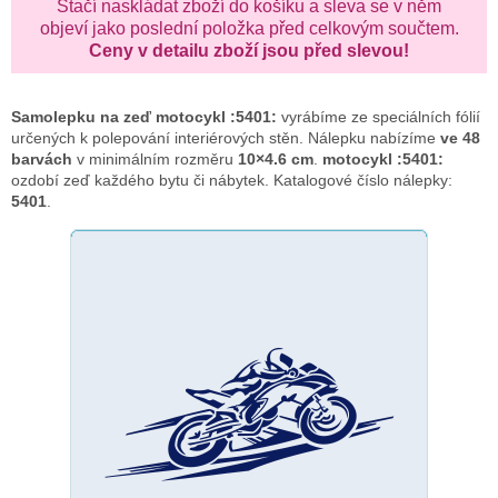
Stačí naskládat zboží do košíku a sleva se v něm
objeví jako poslední položka před celkovým součtem.
Ceny v detailu zboží jsou před slevou!
Samolepku na zeď
motocykl :5401:
vyrábíme ze speciálních fólií
určených k polepování interiérových stěn. Nálepku nabízíme
ve 48
barvách
v minimálním rozměru
10×4.6 cm
.
motocykl :5401:
ozdobí zeď každého bytu či nábytek. Katalogové číslo nálepky:
5401
.