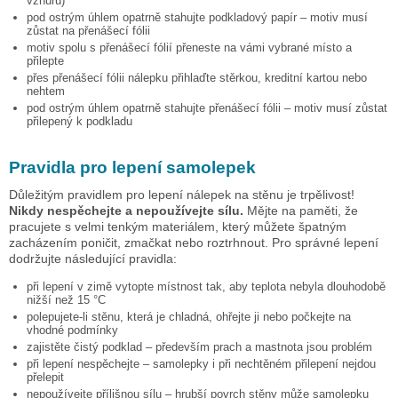
vzhůru)
pod ostrým úhlem opatrně stahujte podkladový papír – motiv musí
zůstat na přenášecí fólii
motiv spolu s přenášecí fólií přeneste na vámi vybrané místo a
přilepte
přes přenášecí fólii nálepku přihlaďte stěrkou, kreditní kartou nebo
nehtem
pod ostrým úhlem opatrně stahujte přenášecí fólii – motiv musí zůstat
přilepený k podkladu
Pravidla pro lepení samolepek
Důležitým pravidlem pro lepení nálepek na stěnu je trpělivost!
Nikdy nespěchejte a nepoužívejte sílu.
Mějte na paměti, že
pracujete s velmi tenkým materiálem, který můžete špatným
zacházením poničit, zmačkat nebo roztrhnout. Pro správné lepení
dodržujte následující pravidla:
při lepení v zimě vytopte místnost tak, aby teplota nebyla dlouhodobě
nižší než 15 °C
polepujete-li stěnu, která je chladná, ohřejte ji nebo počkejte na
vhodné podmínky
zajistěte čistý podklad – především prach a mastnota jsou problém
při lepení nespěchejte – samolepky i při nechtěném přilepení nejdou
přelepit
nepoužívejte přílišnou sílu – hrubší povrch stěny může samolepku