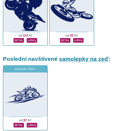
od
114
Kč
od
93
Kč
Poslední navštívené
samolepky na zeď
:
motocykl :5401:
od
87
Kč