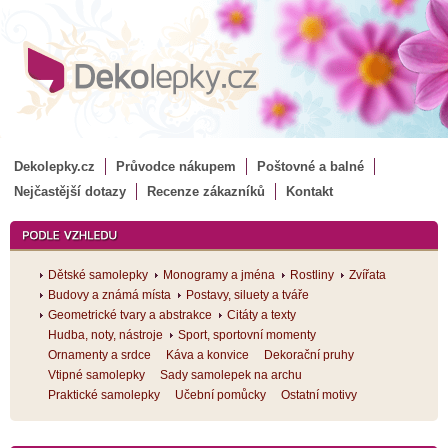
Dekolepky.cz
Průvodce nákupem
Poštovné a balné
Nejčastější dotazy
Recenze zákazníků
Kontakt
Dětské samolepky
Monogramy a jména
Rostliny
Zvířata
Budovy a známá místa
Postavy, siluety a tváře
Geometrické tvary a abstrakce
Citáty a texty
Hudba, noty, nástroje
Sport, sportovní momenty
Ornamenty a srdce
Káva a konvice
Dekorační pruhy
Vtipné samolepky
Sady samolepek na archu
Praktické samolepky
Učební pomůcky
Ostatní motivy