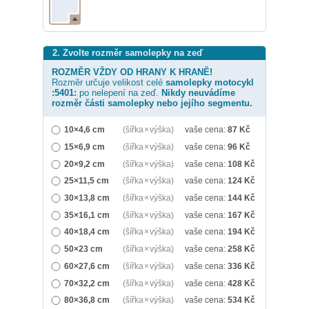
2. Zvolte rozměr samolepky na zeď
ROZMĚR VŽDY OD HRANY K HRANĚ!
Rozměr určuje velikost celé
samolepky
motocykl
:5401:
po nelepení na zeď.
Nikdy neuvádíme
rozměr části samolepky nebo jejího segmentu.
10×4,6 cm
(šířka × výška)
vaše cena:
87
Kč
15×6,9 cm
(šířka × výška)
vaše cena:
96
Kč
20×9,2 cm
(šířka × výška)
vaše cena:
108
Kč
25×11,5 cm
(šířka × výška)
vaše cena:
124
Kč
30×13,8 cm
(šířka × výška)
vaše cena:
144
Kč
35×16,1 cm
(šířka × výška)
vaše cena:
167
Kč
40×18,4 cm
(šířka × výška)
vaše cena:
194
Kč
50×23 cm
(šířka × výška)
vaše cena:
258
Kč
60×27,6 cm
(šířka × výška)
vaše cena:
336
Kč
70×32,2 cm
(šířka × výška)
vaše cena:
428
Kč
80×36,8 cm
(šířka × výška)
vaše cena:
534
Kč