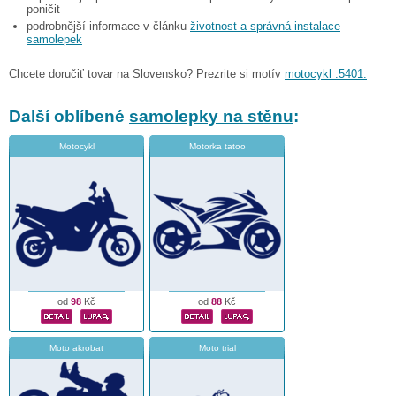
poničit
podrobnější informace v článku
životnost a správná instalace
samolepek
Chcete doručiť tovar na Slovensko? Prezrite si motív
motocykl :5401:
Další oblíbené
samolepky na stěnu
:
Motocykl
Motorka tatoo
od
98
Kč
od
88
Kč
Moto akrobat
Moto trial