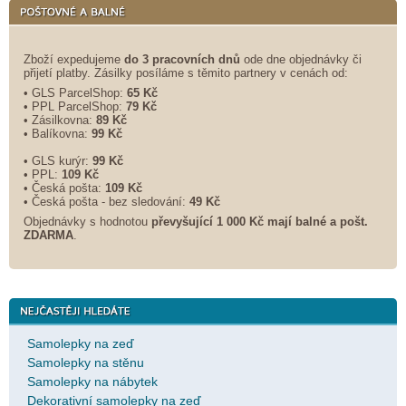
Zboží expedujeme
do 3 pracovních dnů
ode dne objednávky či
přijetí platby. Zásilky posíláme s těmito partnery v cenách od:
• GLS ParcelShop:
65 Kč
• PPL ParcelShop:
79 Kč
• Zásilkovna:
89 Kč
• Balíkovna:
99 Kč
• GLS kurýr:
99 Kč
• PPL:
109 Kč
• Česká pošta:
109 Kč
• Česká pošta - bez sledování:
49 Kč
Objednávky s hodnotou
převyšující 1 000 Kč mají balné a
pošt.
ZDARMA
.
Samolepky na zeď
Samolepky na stěnu
Samolepky na nábytek
Dekorativní samolepky na zeď