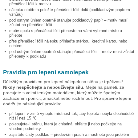
přenášecí fólii k motivu
nálepku otočte a položte přenášecí fólií dolů (podkladovým papírem
vzhůru)
pod ostrým úhlem opatrně stahujte podkladový papír – motiv musí
zůstat na přenášecí fólii
motiv spolu s přenášecí fólií přeneste na vámi vybrané místo a
přilepte
přes přenášecí fólii nálepku přihlaďte stěrkou, kreditní kartou nebo
nehtem
pod ostrým úhlem opatrně stahujte přenášecí fólii – motiv musí zůstat
přilepený k podkladu
Pravidla pro lepení samolepek
Důležitým pravidlem pro lepení nálepek na stěnu je trpělivost!
Nikdy nespěchejte a nepoužívejte sílu.
Mějte na paměti, že
pracujete s velmi tenkým materiálem, který můžete špatným
zacházením poničit, zmačkat nebo roztrhnout. Pro správné lepení
dodržujte následující pravidla:
při lepení v zimě vytopte místnost tak, aby teplota nebyla dlouhodobě
nižší než 15 °C
polepujete-li stěnu, která je chladná, ohřejte ji nebo počkejte na
vhodné podmínky
zajistěte čistý podklad – především prach a mastnota jsou problém