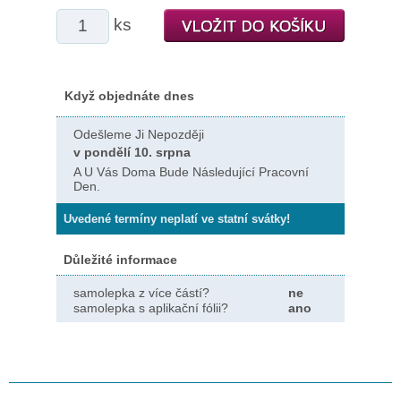
ks
Když objednáte dnes
Odešleme Ji Nepozději
v pondělí 10. srpna
A U Vás Doma Bude Následující Pracovní
Den.
Uvedené termíny neplatí ve statní svátky!
Důležité informace
samolepka z více částí?
ne
samolepka s aplikační fólii?
ano