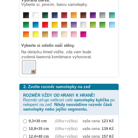
Vybraná barva:
Vyberte si, prosím, barvu samolepky.
Vyberte si odstín vaší stěny.
Na obrázku ihned vidíte, zda vám bude
zvolená barevná kombinace vyhovovat.
2. Zvolte rozměr samolepky na zeď
ROZMĚR VŽDY OD HRANY K HRANĚ!
Rozměr určuje velikost celé
samolepky
kytička
po
nelepení na zeď.
Nikdy neuvádíme rozměr části
samolepky nebo jejího segmentu.
9,3×30 cm
(šířka × výška)
vaše cena:
123
Kč
10,9×35 cm
(šířka × výška)
vaše cena:
139
Kč
12,4×40 cm
(šířka × výška)
vaše cena:
157
Kč