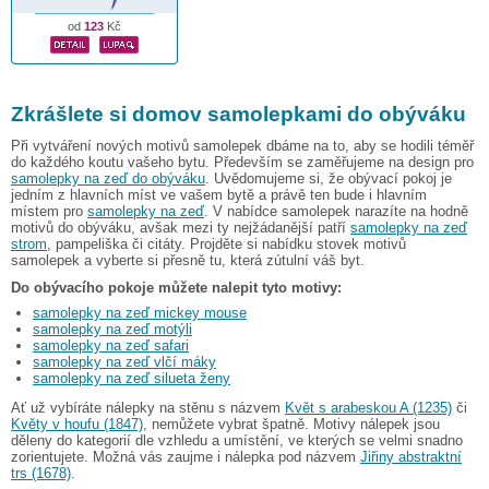
od
123
Kč
Zkrášlete si domov samolepkami do obýváku
Při vytváření nových motivů samolepek dbáme na to, aby se hodili téměř
do každého koutu vašeho bytu. Především se zaměřujeme na design pro
samolepky na zeď do obýváku
. Uvědomujeme si, že obývací pokoj je
jedním z hlavních míst ve vašem bytě a právě ten bude i hlavním
místem pro
samolepky na zeď
. V nabídce samolepek narazíte na hodně
motivů do obýváku, avšak mezi ty nejžádanější patří
samolepky na zeď
strom
, pampeliška či citáty. Projděte si nabídku stovek motivů
samolepek a vyberte si přesně tu, která zútulní váš byt.
Do obývacího pokoje můžete nalepit tyto motivy:
samolepky na zeď mickey mouse
samolepky na zeď motýli
samolepky na zeď safari
samolepky na zeď vlčí máky
samolepky na zeď silueta ženy
Ať už vybíráte nálepky na stěnu s názvem
Květ s arabeskou A (1235)
či
Květy v houfu (1847)
, nemůžete vybrat špatně. Motivy nálepek jsou
děleny do kategorií dle vzhledu a umístění, ve kterých se velmi snadno
zorientujete. Možná vás zaujme i nálepka pod názvem
Jiřiny abstraktní
trs (1678)
.