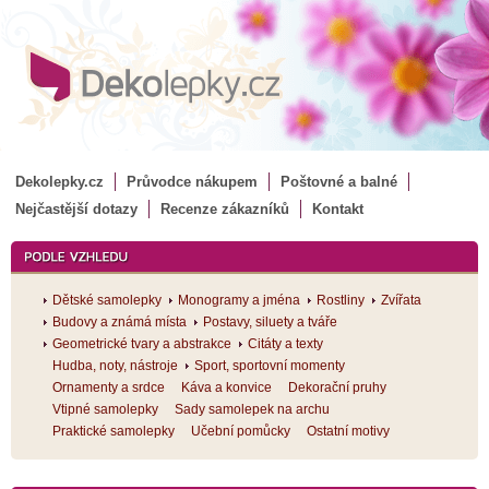
Dekolepky.cz
Průvodce nákupem
Poštovné a balné
Nejčastější dotazy
Recenze zákazníků
Kontakt
Dětské samolepky
Monogramy a jména
Rostliny
Zvířata
Budovy a známá místa
Postavy, siluety a tváře
Geometrické tvary a abstrakce
Citáty a texty
Hudba, noty, nástroje
Sport, sportovní momenty
Ornamenty a srdce
Káva a konvice
Dekorační pruhy
Vtipné samolepky
Sady samolepek na archu
Praktické samolepky
Učební pomůcky
Ostatní motivy