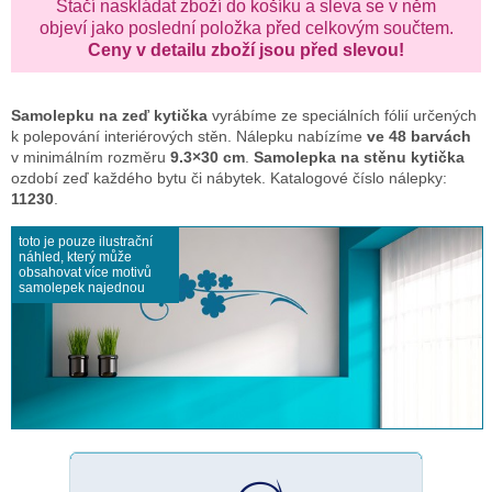
Stačí naskládat zboží do košíku a sleva se v něm
objeví jako poslední položka před celkovým součtem.
Ceny v detailu zboží jsou před slevou!
Samolepku na zeď
kytička
vyrábíme ze speciálních fólií určených
k polepování interiérových stěn. Nálepku nabízíme
ve 48 barvách
v minimálním rozměru
9.3×30 cm
.
Samolepka na stěnu kytička
ozdobí zeď každého bytu či nábytek. Katalogové číslo nálepky:
11230
.
toto je pouze ilustrační
náhled, který může
obsahovat více motivů
samolepek najednou