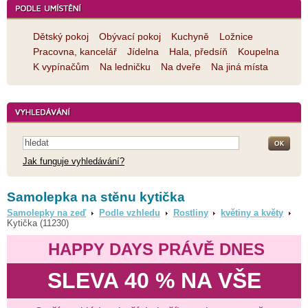
Dětský pokoj
Obývací pokoj
Kuchyně
Ložnice
Pracovna, kancelář
Jídelna
Hala, předsíň
Koupelna
K vypínačům
Na ledničku
Na dveře
Na jiná místa
Jak funguje vyhledávání?
Samolepka na stěnu kytička
Samolepky na zeď
Podle vzhledu
Rostliny
květiny a květy
Kytička (11230)
HAPPY DAYS PRÁVĚ DNES
SLEVA 40 % NA VŠE