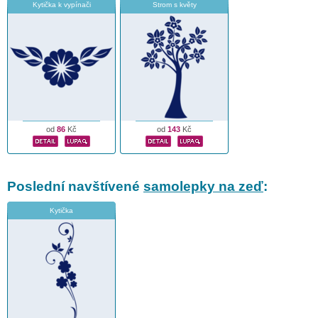
Kytička k vypínači
Strom s květy
od
86
Kč
od
143
Kč
Poslední navštívené
samolepky na zeď
:
Kytička