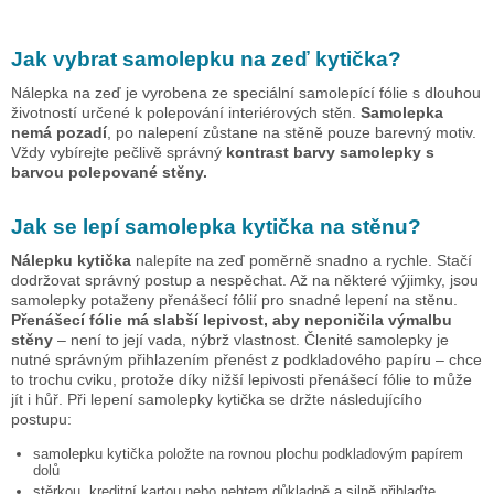
Jak vybrat samolepku na zeď
kytička
?
Nálepka na zeď je vyrobena ze speciální samolepící fólie s dlouhou
životností určené k polepování interiérových stěn.
Samolepka
nemá pozadí
, po nalepení zůstane na stěně pouze barevný motiv.
Vždy vybírejte pečlivě správný
kontrast barvy samolepky s
barvou polepované stěny.
Jak se lepí samolepka
kytička
na stěnu?
Nálepku
kytička
nalepíte na zeď poměrně snadno a rychle. Stačí
dodržovat správný postup a nespěchat. Až na některé výjimky, jsou
samolepky potaženy přenášecí fólií pro snadné lepení na stěnu.
Přenášecí fólie má slabší lepivost, aby neponičila výmalbu
stěny
– není to její vada, nýbrž vlastnost. Členité samolepky je
nutné správným přihlazením přenést z podkladového papíru – chce
to trochu cviku, protože díky nižší lepivosti přenášecí fólie to může
jít i hůř. Při lepení samolepky
kytička
se držte následujícího
postupu:
samolepku
kytička
položte na rovnou plochu podkladovým papírem
dolů
stěrkou, kreditní kartou nebo nehtem důkladně a silně přihlaďte