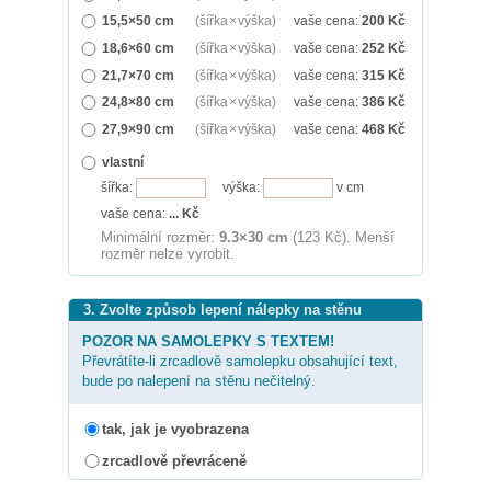
15,5×50 cm
(šířka × výška)
vaše cena:
200
Kč
18,6×60 cm
(šířka × výška)
vaše cena:
252
Kč
21,7×70 cm
(šířka × výška)
vaše cena:
315
Kč
24,8×80 cm
(šířka × výška)
vaše cena:
386
Kč
27,9×90 cm
(šířka × výška)
vaše cena:
468
Kč
vlastní
šířka:
výška:
v cm
vaše cena:
...
Kč
Minimální rozměr:
9.3×30 cm
(123 Kč). Menší
rozměr nelze vyrobit.
3. Zvolte způsob lepení nálepky na stěnu
POZOR NA SAMOLEPKY S TEXTEM!
Převrátíte-li zrcadlově samolepku obsahující text,
bude po nalepení na stěnu nečitelný.
tak, jak je vyobrazena
zrcadlově převráceně