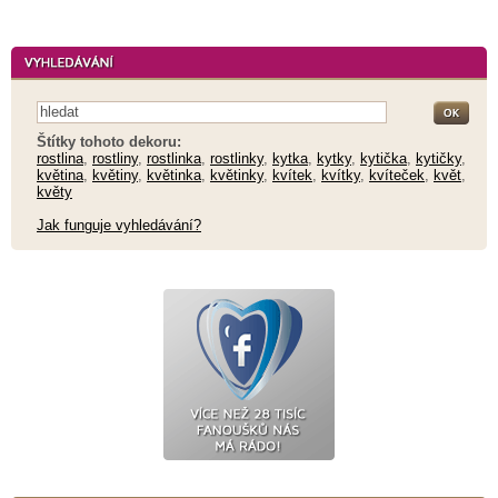
Štítky tohoto dekoru:
rostlina
,
rostliny
,
rostlinka
,
rostlinky
,
kytka
,
kytky
,
kytička
,
kytičky
,
květina
,
květiny
,
květinka
,
květinky
,
kvítek
,
kvítky
,
kvíteček
,
květ
,
květy
Jak funguje vyhledávání?