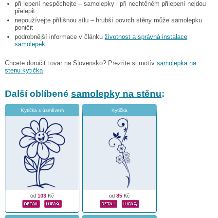
při lepení nespěchejte – samolepky i při nechtěném přilepení nejdou
přelepit
nepoužívejte přílišnou sílu – hrubší povrch stěny může samolepku
poničit
podrobnější informace v článku
životnost a správná instalace
samolepek
Chcete doručiť tovar na Slovensko? Prezrite si motív
samolepka na
stenu kytička
Další oblíbené
samolepky na stěnu
:
Kytička s úsměvem
Kytička
od
103
Kč
od
85
Kč