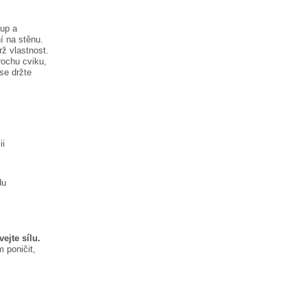
tup a
í na stěnu.
rž vlastnost.
rochu cviku,
se držte
ii
du
ejte sílu.
 poničit,