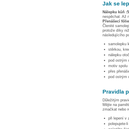
Jak se le
Nálepku
kůň :5
nespěchat. Až n
Přenášecí fóli
Členité samolep
protože díky niž
následujícího p
samolepku
stěrkou, kre
nálepku otoč
pod ostrým ú
motiv spolu 
přes přenáše
pod ostrým ú
Pravidla 
Důležitým pravi
Mějte na paměti
zmačkat nebo ro
při lepení v
polepujete-l