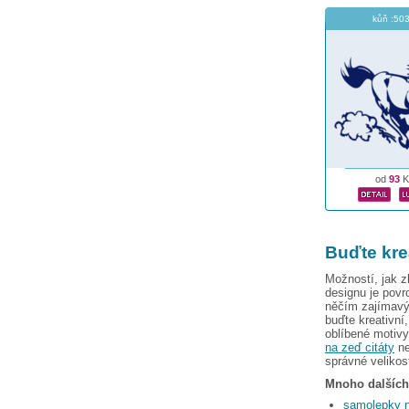
kůň :503
od
93
K
Buďte kre
Možností, jak zk
designu je povrc
něčím zajímavý
buďte kreativní
oblíbené motivy
na zeď citáty
ne
správné velikost
Mnoho dalších
samolepky 