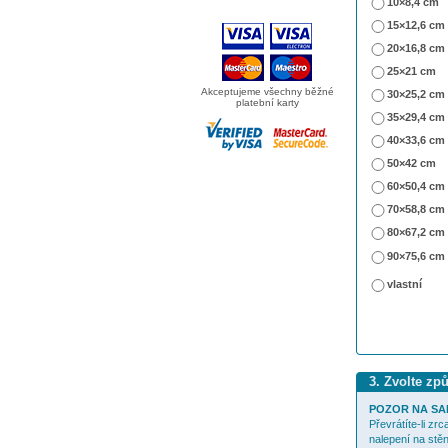
10×8,4 cm
15×12,6 cm
20×16,8 cm
25×21 cm
Akceptujeme všechny běžné
30×25,2 cm
platební karty
35×29,4 cm
40×33,6 cm
50×42 cm
60×50,4 cm
70×58,8 cm
80×67,2 cm
90×75,6 cm
vlastní
3. Zvolte zp
POZOR NA SA
Převrátíte-li zr
nalepení na stěn