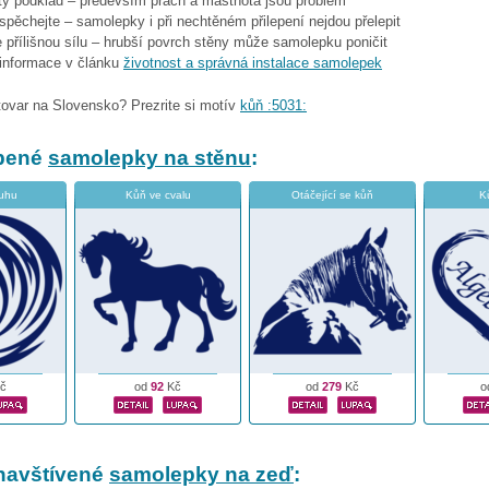
stý podklad – především prach a mastnota jsou problém
espěchejte – samolepky i při nechtěném přilepení nejdou přelepit
 přílišnou sílu – hrubší povrch stěny může samolepku poničit
 informace v článku
životnost a správná instalace samolepek
tovar na Slovensko? Prezrite si motív
kůň :5031:
íbené
samolepky na stěnu
:
ruhu
Kůň ve cvalu
Otáčející se kůň
K
č
od
92
Kč
od
279
Kč
o
navštívené
samolepky na zeď
: