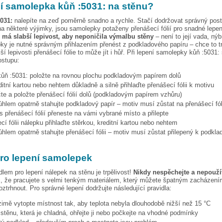
pí samolepka
kůň :5031:
na stěnu?
031:
nalepíte na zeď poměrně snadno a rychle. Stačí dodržovat správný pos
a některé výjimky, jsou samolepky potaženy přenášecí fólií pro snadné lepen
e má slabší lepivost, aby neponičila výmalbu stěny
– není to její vada, nýb
ky je nutné správným přihlazením přenést z podkladového papíru – chce to t
ší lepivosti přenášecí fólie to může jít i hůř. Při lepení samolepky
kůň :5031:
ostupu:
kůň :5031:
položte na rovnou plochu podkladovým papírem dolů
ditní kartou nebo nehtem důkladně a silně přihlaďte přenášecí fólii k motivu
te a položte přenášecí fólií dolů (podkladovým papírem vzhůru)
hlem opatrně stahujte podkladový papír – motiv musí zůstat na přenášecí fól
s přenášecí fólií přeneste na vámi vybrané místo a přilepte
cí fólii nálepku přihlaďte stěrkou, kreditní kartou nebo nehtem
hlem opatrně stahujte přenášecí fólii – motiv musí zůstat přilepený k podkla
pro lepení samolepek
dlem pro lepení nálepek na stěnu je trpělivost!
Nikdy nespěchejte a nepoužív
, že pracujete s velmi tenkým materiálem, který můžete špatným zacházením
ztrhnout. Pro správné lepení dodržujte následující pravidla:
 zimě vytopte místnost tak, aby teplota nebyla dlouhodobě nižší než 15 °C
i stěnu, která je chladná, ohřejte ji nebo počkejte na vhodné podmínky