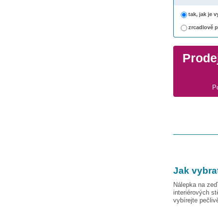
tak, jak je
zrcadlově 
Prodej
P
Jak vybra
Nálepka na zeď 
interiérových s
vybírejte pečli