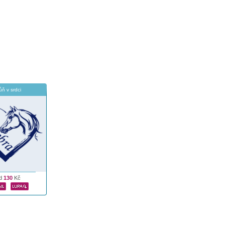
ůň v srdci
d
130
Kč