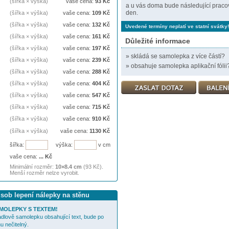
(šířka × výška)
vaše cena:
93
Kč
a u vás doma bude následující praco
den.
(šířka × výška)
vaše cena:
109
Kč
(šířka × výška)
vaše cena:
132
Kč
Uvedené termíny neplatí ve statní svátky!
(šířka × výška)
vaše cena:
161
Kč
Důležité informace
(šířka × výška)
vaše cena:
197
Kč
»
skládá se samolepka z více částí?
(šířka × výška)
vaše cena:
239
Kč
»
obsahuje samolepka aplikační fólii
(šířka × výška)
vaše cena:
288
Kč
(šířka × výška)
vaše cena:
404
Kč
(šířka × výška)
vaše cena:
547
Kč
(šířka × výška)
vaše cena:
715
Kč
(šířka × výška)
vaše cena:
910
Kč
(šířka × výška)
vaše cena:
1130
Kč
šířka:
výška:
v cm
vaše cena:
...
Kč
Minimální rozměr:
10×8.4 cm
(93 Kč).
Menší rozměr nelze vyrobit.
ůsob lepení nálepky na stěnu
MOLEPKY S TEXTEM!
cadlově samolepku obsahující text, bude po
u nečitelný.