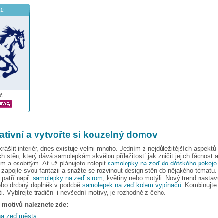
1:
č
ativní a vytvořte si kouzelný domov
rášlit interiér, dnes existuje velmi mnoho. Jedním z nejdůležitějších aspektů 
h stěn, který dává samolepkám skvělou příležitostí jak zničit jejich fádnost a o
m a osobitým. Ať už plánujete nalepit
samolepky na zeď do dětského pokoje
, zapojte svou fantazii a snažte se rozvinout design stěn do nějakého tématu.
 patří např.
samolepky na zeď strom
, květiny nebo motýli. Nový trend nastav
bo drobný doplněk v podobě
samolepek na zeď kolem vypínačů
. Kombinujte 
i. Vybírejte tradiční i nevšední motivy, je rozhodně z čeho.
 motivů naleznete zde:
na zeď města