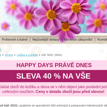
Poštovné a balné
Nejčastější dotazy
Recenze zákazníků
Kontak
:
ď
Archiv
zvířata a zvířátka
kůň :5031: (5031)
HAPPY DAYS PRÁVĚ DNES
SLEVA 40 % NA VŠE
kládat zboží do košíku a sleva se v něm objeví jako poslední po
celkovým součtem.
Ceny v detailu zboží jsou před slevou!
zeď
kůň :5031:
vyrábíme ze speciálních fólií určených k polepování interiérových s