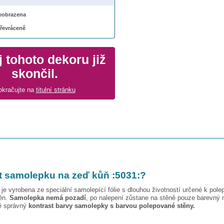
 vyobrazena
převráceně
 tohoto dekoru již
skončil.
okračujte na
titulní stránku
t samolepku na zeď
kůň :5031:
?
je vyrobena ze speciální samolepící fólie s dlouhou životností určené k pole
těn.
Samolepka nemá pozadí
, po nalepení zůstane na stěně pouze barevný 
vě správný
kontrast barvy samolepky s barvou polepované stěny.