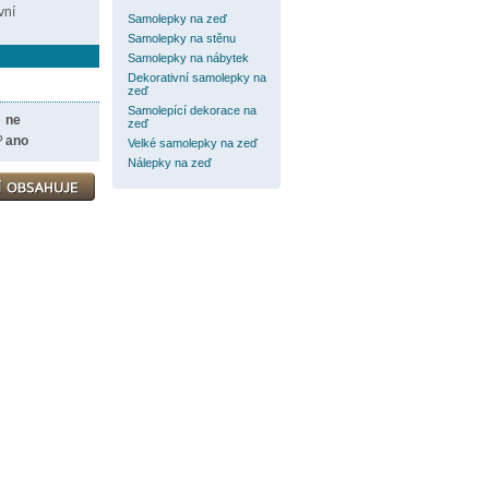
vní
Samolepky na zeď
Samolepky na stěnu
Samolepky na nábytek
Dekorativní samolepky na
zeď
Samolepící dekorace na
ne
zeď
?
ano
Velké samolepky na zeď
Nálepky na zeď