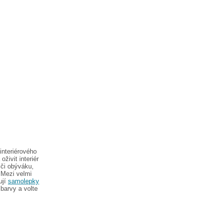
interiérového
živit interiér
či obýváku,
 Mezi velmi
ují
samolepky
barvy a volte