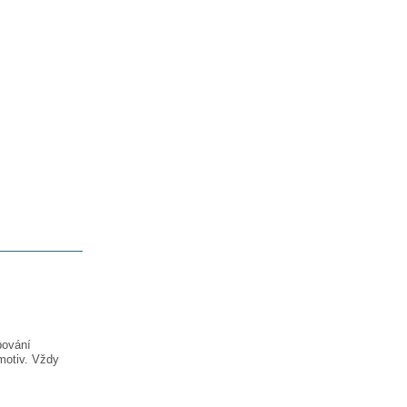
pování
motiv. Vždy