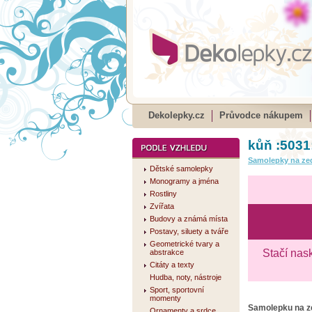
Dekolepky.cz
Průvodce nákupem
kůň :5031
Samolepky na ze
Dětské samolepky
Monogramy a jména
Rostliny
Zvířata
Budovy a známá místa
Postavy, siluety a tváře
Geometrické tvary a
Stačí nas
abstrakce
Citáty a texty
Hudba, noty, nástroje
Sport, sportovní
momenty
Samolepku na 
Ornamenty a srdce