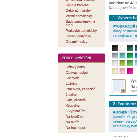
nabízíme
ve 48 
Káva a konvice
Katalogové číslo
Dekorační pruhy
Vtipné samolepky
1. Vyberte 
Sady samolepek na
archu
VYOBRAZENÍ B
Praktické samolepky
Barvy na monitor
ve vyobrazení m
Učební pomůcky
Ostatní motivy
Dětský pokoj
Obývací pokoj
Kuchyně
Vybe
Ložnice
Na o
Pracovna, kancelář
bar
Jídelna
Hala, předsíň
2. Zvolte r
Koupelna
K vypínačům
ROZMĚR VŽDY
Na ledničku
Rozměr určuje v
nelepení na zeď
Na dveře
samolepky neb
Na jiná místa