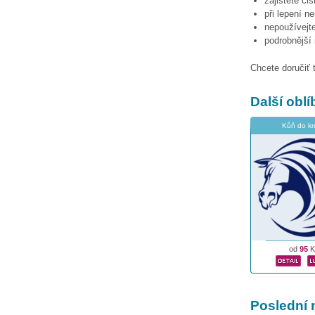
zajistěte či
při lepení n
nepoužívejte
podrobnější
Chcete doručiť 
Další obl
Kůň do k
od
95
K
Poslední 