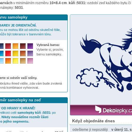
barvách
v minimálním rozměru
10×8.4 cm
.
kůň :5031:
ozdobí zeď každého bytu či 
 nálepky:
5031
.
barvu samolepky
AREV JE ORIENTAČNÍ.
u se mohou lišit od odstínu skutečné fólie,
ůže být tolerance v barevném tónu.
Vybraná barva:
Vyberte si, prosím,
barvu samolepky.
rte si odstín vaší stěny.
brázku ihned vidíte, zda vám bude zvolená
evná kombinace vyhovovat.
ozměr samolepky na zeď
 OD HRANY K HRANĚ!
elikost celé
samolepky
kůň :5031:
po
.
Nikdy neuvádíme rozměr části
Když objednáte dnes
o jejího segmentu.
odešleme ji nepozději
v úterý 11. 