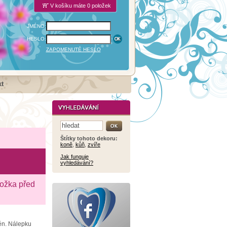
V košíku máte 0 položek
JMÉNO:
HESLO:
ZAPOMENUTÉ HESLO
t
Štítky tohoto dekoru:
koně
,
kůň
,
zvíře
Jak funguje
vyhledávání?
ložka před
těn. Nálepku