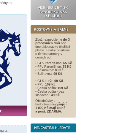
nábytek.
Zboží expedujeme
do 3
pracovních dnů
ode
dne objednávky či přijetí
platby. Zásilky posíláme
s těmito partnery v
cenách od:
• GLS ParcelShop:
65 Kč
• PPL ParcelShop:
79 Kč
• Zásilkovna:
89 Kč
• Balíkovna:
99 Kč
• GLS kurýr:
99 Kč
• PPL:
109 Kč
• Česká pošta:
109 Kč
• Česká pošta - bez
sledování:
49 Kč
Objednávky s
hodnotou
převyšující
1 000 Kč mají balné
a
pošt. ZDARMA
.
srpna