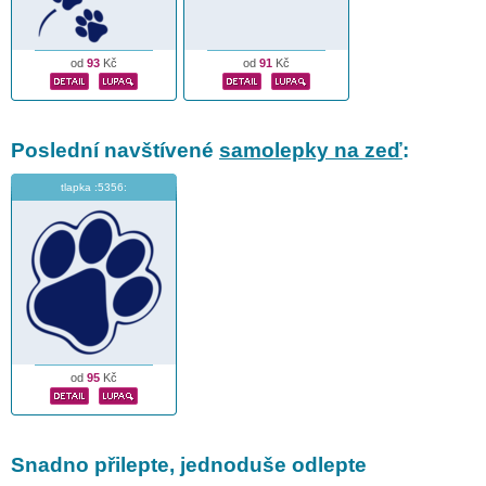
od
93
Kč
od
91
Kč
Poslední navštívené
samolepky na zeď
:
tlapka :5356:
od
95
Kč
Snadno přilepte, jednoduše odlepte