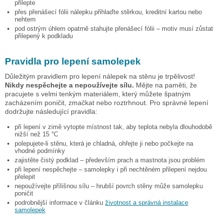
přilepte
přes přenášecí fólii nálepku přihlaďte stěrkou, kreditní kartou nebo
nehtem
pod ostrým úhlem opatrně stahujte přenášecí fólii – motiv musí zůstat
přilepený k podkladu
Pravidla pro lepení samolepek
Důležitým pravidlem pro lepení nálepek na stěnu je trpělivost!
Nikdy nespěchejte a nepoužívejte sílu.
Mějte na paměti, že
pracujete s velmi tenkým materiálem, který můžete špatným
zacházením poničit, zmačkat nebo roztrhnout. Pro správné lepení
dodržujte následující pravidla:
při lepení v zimě vytopte místnost tak, aby teplota nebyla dlouhodobě
nižší než 15 °C
polepujete-li stěnu, která je chladná, ohřejte ji nebo počkejte na
vhodné podmínky
zajistěte čistý podklad – především prach a mastnota jsou problém
při lepení nespěchejte – samolepky i při nechtěném přilepení nejdou
přelepit
nepoužívejte přílišnou sílu – hrubší povrch stěny může samolepku
poničit
podrobnější informace v článku
životnost a správná instalace
samolepek