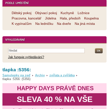
Dětský pokoj
Obývací pokoj
Kuchyně
Ložnice
Pracovna, kancelář
Jídelna
Hala, předsíň
Koupelna
K vypínačům
Na ledničku
Na dveře
Na jiná místa
Jak funguje vyhledávání?
tlapka :5356:
Samolepky na zeď
Archiv
zvířata a zvířátka
tlapka :5356: (5356)
HAPPY DAYS PRÁVĚ DNES
SLEVA 40 % NA VŠE