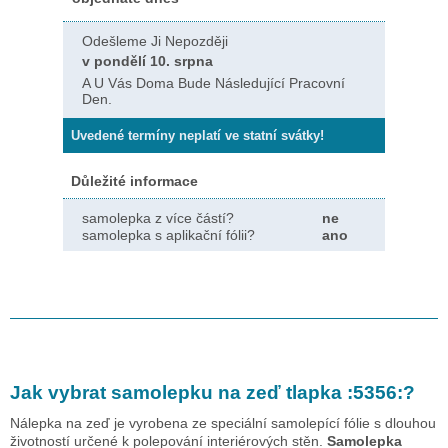
Odešleme Ji Nepozději
v pondělí 10. srpna
A U Vás Doma Bude Následující Pracovní
Den.
Uvedené termíny neplatí ve statní svátky!
Důležité informace
samolepka z více částí?
ne
samolepka s aplikační fólii?
ano
Jak vybrat samolepku na zeď
tlapka :5356:
?
Nálepka na zeď je vyrobena ze speciální samolepící fólie s dlouhou
životností určené k polepování interiérových stěn.
Samolepka