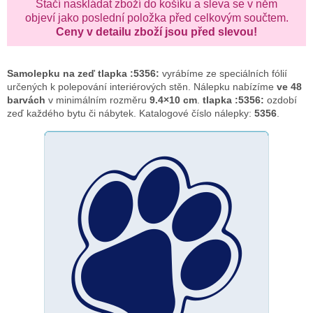
Stačí naskládat zboží do košíku a sleva se v něm
objeví jako poslední položka před celkovým součtem.
Ceny v detailu zboží jsou před slevou!
Samolepku na zeď
tlapka :5356:
vyrábíme ze speciálních fólií
určených k polepování interiérových stěn. Nálepku nabízíme
ve 48
barvách
v minimálním rozměru
9.4×10 cm
.
tlapka :5356:
ozdobí
zeď každého bytu či nábytek. Katalogové číslo nálepky:
5356
.