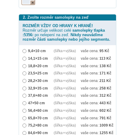
2. Zvolte rozměr samolepky na zeď
ROZMĚR VŽDY OD HRANY K HRANĚ!
Rozměr určuje velikost celé
samolepky
tlapka
:5356:
po nelepení na zeď.
Nikdy neuvádíme
rozměr části samolepky nebo jejího segmentu.
9,4×10 cm
(šířka × výška)
vaše cena:
95
Kč
14,1×15 cm
(šířka × výška)
vaše cena:
113
Kč
18,8×20 cm
(šířka × výška)
vaše cena:
138
Kč
23,5×25 cm
(šířka × výška)
vaše cena:
171
Kč
28,2×30 cm
(šířka × výška)
vaše cena:
211
Kč
32,9×35 cm
(šířka × výška)
vaše cena:
258
Kč
37,6×40 cm
(šířka × výška)
vaše cena:
312
Kč
47×50 cm
(šířka × výška)
vaše cena:
443
Kč
56,4×60 cm
(šířka × výška)
vaše cena:
602
Kč
65,8×70 cm
(šířka × výška)
vaše cena:
791
Kč
75,2×80 cm
(šířka × výška)
vaše cena:
1009
Kč
84,6×90 cm
(šířka × výška)
vaše cena:
1255
Kč