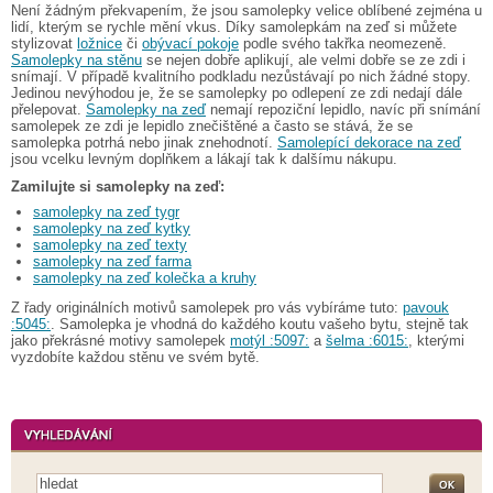
Není žádným překvapením, že jsou samolepky velice oblíbené zejména u
lidí, kterým se rychle mění vkus. Díky samolepkám na zeď si můžete
stylizovat
ložnice
či
obývací pokoje
podle svého takřka neomezeně.
Samolepky na stěnu
se nejen dobře aplikují, ale velmi dobře se ze zdi i
snímají. V případě kvalitního podkladu nezůstávají po nich žádné stopy.
Jedinou nevýhodou je, že se samolepky po odlepení ze zdi nedají dále
přelepovat.
Samolepky na zeď
nemají repoziční lepidlo, navíc při snímání
samolepek ze zdi je lepidlo znečištěné a často se stává, že se
samolepka potrhá nebo jinak znehodnotí.
Samolepící dekorace na zeď
jsou vcelku levným doplňkem a lákají tak k dalšímu nákupu.
Zamilujte si samolepky na zeď:
samolepky na zeď tygr
samolepky na zeď kytky
samolepky na zeď texty
samolepky na zeď farma
samolepky na zeď kolečka a kruhy
Z řady originálních motivů samolepek pro vás vybíráme tuto:
pavouk
:5045:
. Samolepka je vhodná do každého koutu vašeho bytu, stejně tak
jako překrásné motivy samolepek
motýl :5097:
a
šelma :6015:
, kterými
vyzdobíte každou stěnu ve svém bytě.