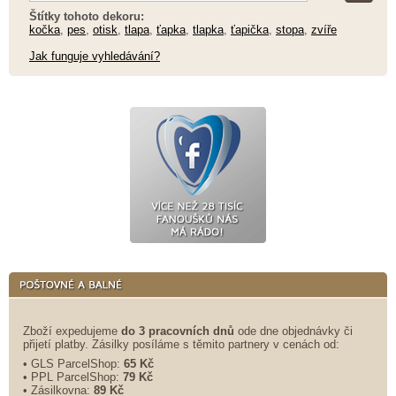
Štítky tohoto dekoru:
kočka
,
pes
,
otisk
,
tlapa
,
ťapka
,
tlapka
,
ťapička
,
stopa
,
zvíře
Jak funguje vyhledávání?
Zboží expedujeme
do 3 pracovních dnů
ode dne objednávky či
přijetí platby. Zásilky posíláme s těmito partnery v cenách od:
• GLS ParcelShop:
65 Kč
• PPL ParcelShop:
79 Kč
• Zásilkovna:
89 Kč