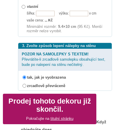
vlastní
šířka:
výška:
v cm
vaše cena:
...
Kč
Minimální rozměr:
9.4×10 cm
(95 Kč). Menší
rozměr nelze vyrobit.
3. Zvolte způsob lepení nálepky na stěnu
POZOR NA SAMOLEPKY S TEXTEM!
Převrátíte-li zrcadlově samolepku obsahující text,
bude po nalepení na stěnu nečitelný.
tak, jak je vyobrazena
zrcadlově převráceně
Prodej tohoto dekoru již
skončil.
Pokračujte na
titulní stránku
Když
objednáte dnes