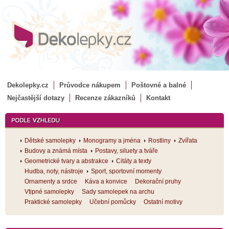
Dekolepky.cz
Průvodce nákupem
Poštovné a balné
Nejčastější dotazy
Recenze zákazníků
Kontakt
Dětské samolepky
Monogramy a jména
Rostliny
Zvířata
Budovy a známá místa
Postavy, siluety a tváře
Geometrické tvary a abstrakce
Citáty a texty
Hudba, noty, nástroje
Sport, sportovní momenty
Ornamenty a srdce
Káva a konvice
Dekorační pruhy
Vtipné samolepky
Sady samolepek na archu
Praktické samolepky
Učební pomůcky
Ostatní motivy