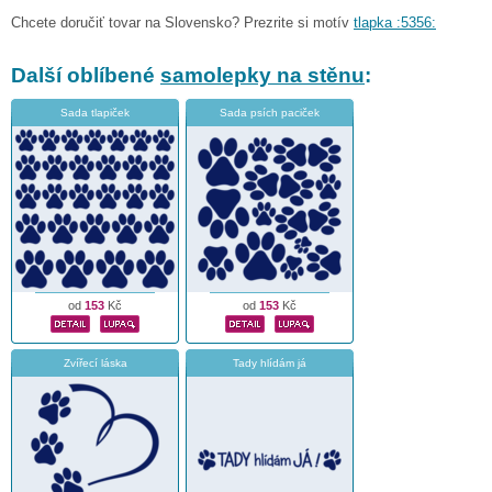
Chcete doručiť tovar na Slovensko? Prezrite si motív
tlapka :5356:
Další oblíbené
samolepky na stěnu
:
Sada tlapiček
Sada psích paciček
od
153
Kč
od
153
Kč
Zvířecí láska
Tady hlídám já