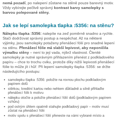
nemá pozadí
, po nalepení zůstane na stěně pouze barevný motiv.
Vždy vybírejte pečlivě správný
kontrast barvy samolepky s
barvou polepované stěny.
Jak se lepí samolepka
tlapka :5356:
na stěnu?
Nálepku
tlapka :5356:
nalepíte na zeď poměrně snadno a rychle.
Stačí dodržovat správný postup a nespěchat. Až na některé
výjimky, jsou samolepky potaženy přenášecí fólií pro snadné lepení
na stěnu.
Přenášecí fólie má slabší lepivost, aby neponičila
výmalbu stěny
– není to její vada, nýbrž vlastnost. Členité
samolepky je nutné správným přihlazením přenést z podkladového
papíru – chce to trochu cviku, protože díky nižší lepivosti přenášecí
fólie to může jít i hůř. Při lepení samolepky
tlapka :5356:
se držte
následujícího postupu:
samolepku
tlapka :5356:
položte na rovnou plochu podkladovým
papírem dolů
stěrkou, kreditní kartou nebo nehtem důkladně a silně přihlaďte
přenášecí fólii k motivu
nálepku otočte a položte přenášecí fólií dolů (podkladovým papírem
vzhůru)
pod ostrým úhlem opatrně stahujte podkladový papír – motiv musí
zůstat na přenášecí fólii
motiv spolu s přenášecí fólií přeneste na vámi vybrané místo a