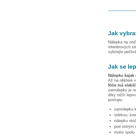
Jak vybra
Nálepka na zeď 
interiérových s
vybírejte pečli
Jak se le
Nálepku
kajak
Až na některé v
fólie má slabš
samolepky je nu
díky nižší lepiv
postupu:
samolepku
stěrkou, kre
nálepku otoč
pod ostrým ú
motiv spolu 