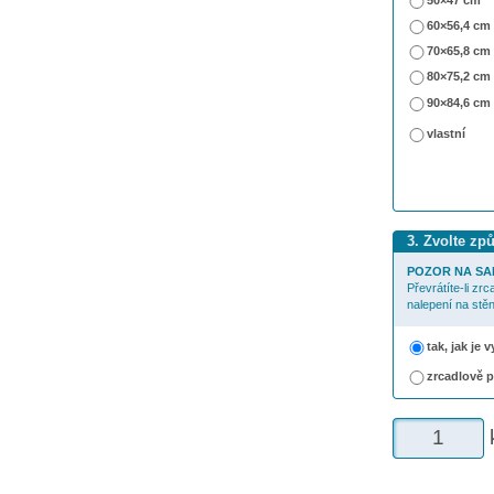
50×47 cm
60×56,4 cm
70×65,8 cm
80×75,2 cm
90×84,6 cm
vlastní
3. Zvolte zp
POZOR NA SA
Převrátíte-li zr
nalepení na stěn
tak, jak je
zrcadlově 