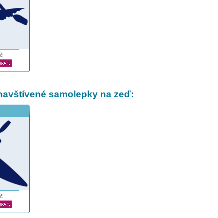
č
navštívené
samolepky na zeď
:
č