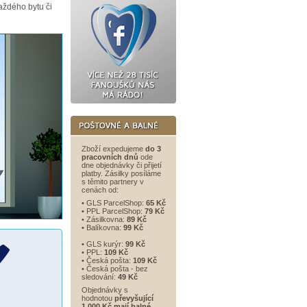
aždého bytu či
Zboží expedujeme
do 3
pracovních dnů
ode
dne objednávky či přijetí
platby. Zásilky posíláme
s těmito partnery v
cenách od:
• GLS ParcelShop:
65 Kč
• PPL ParcelShop:
79 Kč
• Zásilkovna:
89 Kč
• Balíkovna:
99 Kč
• GLS kurýr:
99 Kč
• PPL:
109 Kč
• Česká pošta:
109 Kč
• Česká pošta - bez
sledování:
49 Kč
Objednávky s
hodnotou
převyšující
1 000 Kč mají balné