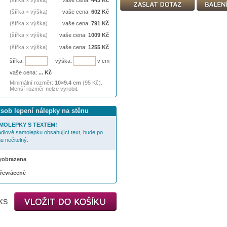
(šířka × výška)
vaše cena:
443
Kč
(šířka × výška)
vaše cena:
602
Kč
(šířka × výška)
vaše cena:
791
Kč
(šířka × výška)
vaše cena:
1009
Kč
(šířka × výška)
vaše cena:
1255
Kč
šířka:
výška:
v cm
vaše cena:
...
Kč
Minimální rozměr:
10×9.4 cm
(95 Kč).
Menší rozměr nelze vyrobit.
ůsob lepení nálepky na stěnu
MOLEPKY S TEXTEM!
cadlově samolepku obsahující text, bude po
u nečitelný.
 vyobrazena
převráceně
ks