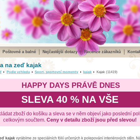
Poštovné a balné
Nejčastější dotazy
Recenze zákazníků
Kontak
a na zeď kajak
ď
Podle vzhledu
Sport, sportovní momenty
kajak
Kajak (11419)
HAPPY DAYS PRÁVĚ DNES
SLEVA 40 % NA VŠE
kládat zboží do košíku a sleva se v něm objeví jako poslední po
celkovým součtem.
Ceny v detailu zboží jsou před slevou!
zeď
kajak
vyrábíme ze speciálních fólií určených k polepování interiérových stěn. 