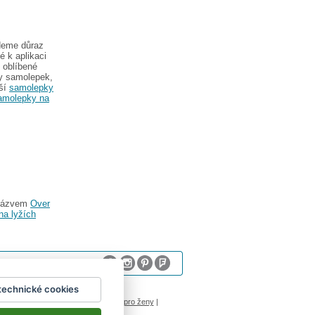
ademe důraz
é k aplikaci
 oblíbené
ry samolepek,
ěší
samolepky
amolepky na
 názvem
Over
na lyžích
technické cookies
sum
logoprinty
|
nálepky na stenu
|
dárky pro ženy
|