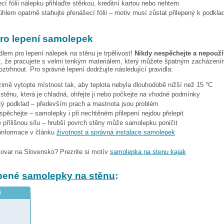
cí fólii nálepku přihlaďte stěrkou, kreditní kartou nebo nehtem
hlem opatrně stahujte přenášecí fólii – motiv musí zůstat přilepený k podkla
pro lepení samolepek
dlem pro lepení nálepek na stěnu je trpělivost!
Nikdy nespěchejte a nepoužív
, že pracujete s velmi tenkým materiálem, který můžete špatným zacházením
ztrhnout. Pro správné lepení dodržujte následující pravidla:
 zimě vytopte místnost tak, aby teplota nebyla dlouhodobě nižší než 15 °C
i stěnu, která je chladná, ohřejte ji nebo počkejte na vhodné podmínky
stý podklad – především prach a mastnota jsou problém
espěchejte – samolepky i při nechtěném přilepení nejdou přelepit
 přílišnou sílu – hrubší povrch stěny může samolepku poničit
 informace v článku
životnost a správná instalace samolepek
tovar na Slovensko? Prezrite si motív
samolepka na stenu kajak
íbené
samolepky na stěnu
:
ř