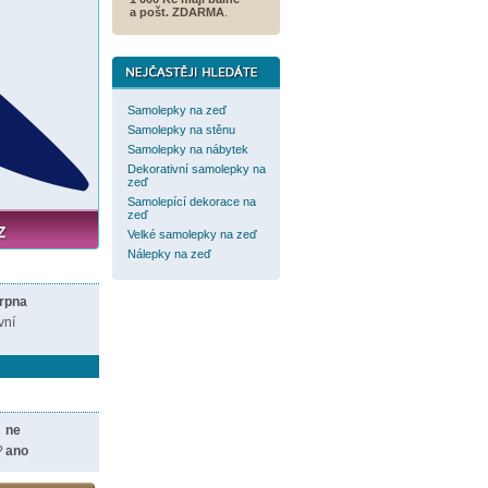
a
pošt. ZDARMA
.
Samolepky na zeď
Samolepky na stěnu
Samolepky na nábytek
Dekorativní samolepky na
zeď
Samolepící dekorace na
zeď
Velké samolepky na zeď
Nálepky na zeď
srpna
vní
ne
?
ano