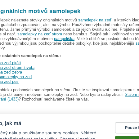
iginálních motivů samolepek
lepek naleznete stovky originálních motivů
samolepek na zeď
, u kterých kl
u grafického zpracování, ale i na výrobu. Používáme výhradně materiály určen
ěnu. Jsme přímými výrobci samolepek a za jejich kvalitu ručíme. Projděte si
e si např.
samolepky na zeď strom
nebo bambus. Stejně tak i květinové vzo
e nejvyhledávanějším motivem
pampeliška
. Veliké oblibě se poslední dobou t
Jedinou výjimkou jsou pochopitelně dětské pokojíky, kde jsou nejoblíbenější
s
vy.
 z ostatních samolepek na stěnu:
a zeď piráti
a zeď strom života
a zeď zebra
 samolepky na zeď
na zeď pes
abídku podobných samolepek na stěnu. Zkuste se inspirovat samolepkou s
rá je oblíbeným motivem samolepky na zeď. Nebo byste raději zkusili
Slalom 
vání (1433)
? Rozhodnutí necháváme čistě na vás.
s.r.o.
V nabídce najdete
2482 samolepek na zeď
o, jak má
Pouze 
gazín
|
Obchodní podmínky
|
Ochrana osobních údajů
|
Cookies
|
Reklamační řád
|
Impres
pečný nákup používáme soubory cookies. Některé
okalendáře
|
kühlschrank fotomagnete
|
foto magnesy na lodówkę
|
samolepky dieťa v aute
|
|
živicové nálepky