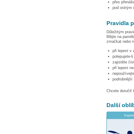
přes přenáše
pod ostrým ú
Pravidla 
Důležitým pravi
Mějte na paměti
zmačkat nebo ro
při lepení v
polepujete-l
zajistěte či
při lepení n
nepoužívejte
podrobnější
Chcete doručiť 
Další obl
Kajaká