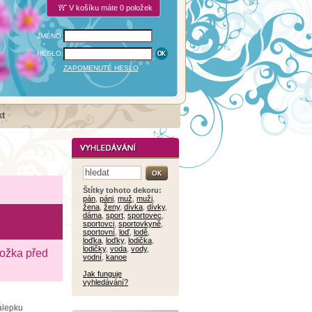
V košíku máte 0 položek
JMÉNO:
HESLO:
ZAPOMENUTÉ HESLO
t
Štítky tohoto dekoru:
pán
,
páni
,
muž
,
muži
,
žena
,
ženy
,
dívka
,
dívky
,
dáma
,
sport
,
sportovec
,
sportovci
,
sportovkyně
,
sportovní
,
loď
,
lodě
,
loďka
,
loďky
,
lodička
,
lodičky
,
voda
,
vody
,
ložka před
vodní
,
kanoe
Jak funguje
vyhledávání?
Nálepku