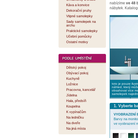
nabízíme
ve 48 
Káva a konvice
nábytek. Katalog
Dekorační pruhy
Vtipné samolepky
Sady samolepek na
archu
Praktické samolepky
Učební pomůcky
Ostatní motivy
Dětský pokoj
Obývací pokoj
Kuchyně
toto je pouze ilust
Ložnice
náhled, který můž
Pracovna, kancelář
obsahovat více mo
samolepek najed
Jídelna
Hala, předsíň
1. Vyberte 
Koupelna
K vypínačům
VYOBRAZENÍ B
Na ledničku
Barvy na monitor
Na dveře
ve vyobrazení m
Na jiná místa