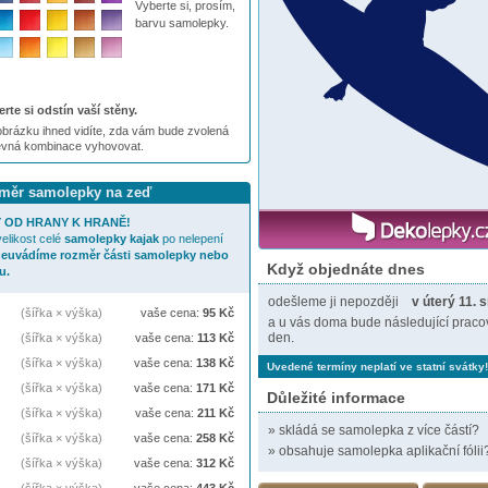
Vyberte si, prosím,
barvu samolepky.
rte si odstín vaší stěny.
brázku ihned vidíte, zda vám bude zvolená
evná kombinace vyhovovat.
ozměr samolepky na zeď
 OD HRANY K HRANĚ!
elikost celé
samolepky
kajak
po nelepení
neuvádíme rozměr části samolepky nebo
Když objednáte dnes
u.
odešleme ji nepozději
v úterý 11. 
(šířka × výška)
vaše cena:
95
Kč
a u vás doma bude následující praco
den.
(šířka × výška)
vaše cena:
113
Kč
(šířka × výška)
vaše cena:
138
Kč
Uvedené termíny neplatí ve statní svátky!
(šířka × výška)
vaše cena:
171
Kč
Důležité informace
(šířka × výška)
vaše cena:
211
Kč
»
skládá se samolepka z více částí?
(šířka × výška)
vaše cena:
258
Kč
»
obsahuje samolepka aplikační fólii
(šířka × výška)
vaše cena:
312
Kč