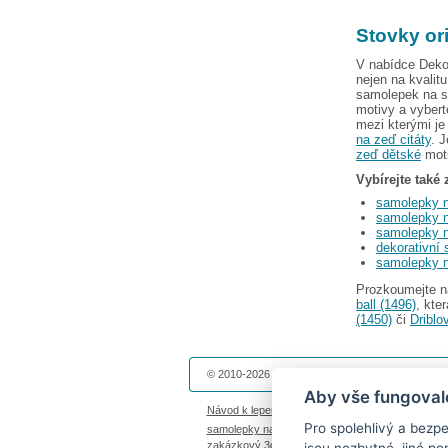
Stovky or
V nabídce Deko
nejen na kvalit
samolepek na st
motivy a vybert
mezi kterými j
na zeď citáty
. 
zeď dětské
moti
Vybírejte také
samolepky n
samolepky n
samolepky n
dekorativní
samolepky 
Prozkoumejte n
ball (1496)
, kte
(1450)
či
Driblo
© 2010-2026 Dekolepky.cz provozuje
DOKI DOKI 
Aby vše fungoval
Návod k lepení
|
Životnost samolepek na zeď
|
Ma
Pro spolehlivý a bez
samolepky na auto
|
fotomagnetky na lednici
|
fot
zakázkový 3d tisk
|
hodinový manžel česká lípa