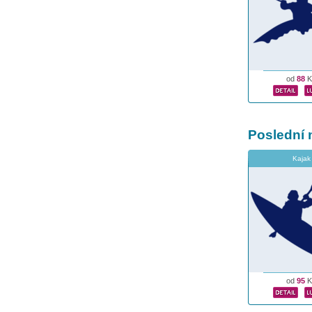
od
88
K
Poslední 
Kajak
od
95
K