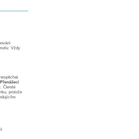
pování
motiv. Vždy
 nespěchat.
Přenášecí
. Členité
iku, protože
edujícího
ii