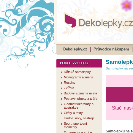
Dekolepky.cz
Průvodce nákupem
Samolepk
Samolepky na ze
Dětské samolepky
Monogramy a jména
Rostliny
Zvířata
Budovy a známá místa
Postavy, siluety a tváře
Geometrické tvary a
Stačí nas
abstrakce
Citáty a texty
Hudba, noty, nástroje
Sport, sportovní
momenty
Samolepku na 
Ornamenty a srdce