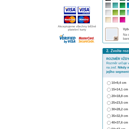
Akceptujeme všechny běžné
Vybe
platební karty
Na o
bar
2. Zvolte r
ROZMĚR VŽDY
Rozměr určuje v
na zeď.
Nikdy 
jejího segment
10×9,4 cm
15×14,1 cm
20×18,8 cm
25×23,5 cm
30×28,2 cm
35×32,9 cm
40×37,6 cm