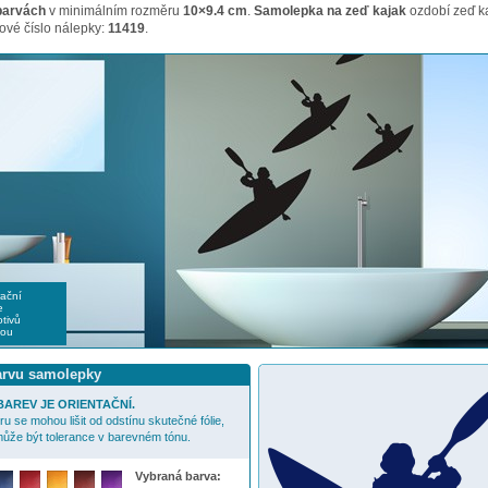
barvách
v minimálním rozměru
10×9.4 cm
.
Samolepka na zeď kajak
ozdobí zeď k
ové číslo nálepky:
11419
.
rační
e
tivů
nou
barvu samolepky
AREV JE ORIENTAČNÍ.
u se mohou lišit od odstínu skutečné fólie,
ůže být tolerance v barevném tónu.
Vybraná barva: