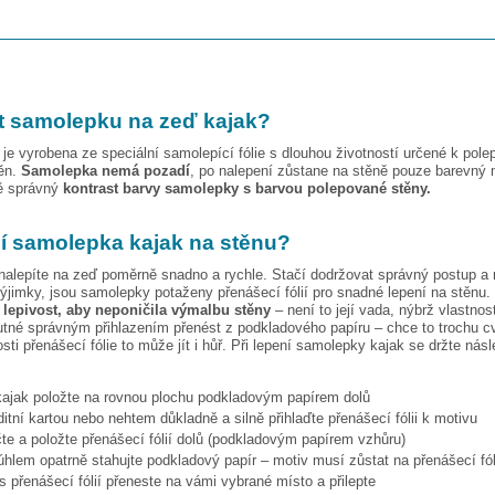
t samolepku na zeď
kajak
?
je vyrobena ze speciální samolepící fólie s dlouhou životností určené k pole
těn.
Samolepka nemá pozadí
, po nalepení zůstane na stěně pouze barevný 
vě správný
kontrast barvy samolepky s barvou polepované stěny.
pí samolepka
kajak
na stěnu?
nalepíte na zeď poměrně snadno a rychle. Stačí dodržovat správný postup a
ýjimky, jsou samolepky potaženy přenášecí fólií pro snadné lepení na stěnu.
í lepivost, aby neponičila výmalbu stěny
– není to její vada, nýbrž vlastnost
tné správným přihlazením přenést z podkladového papíru – chce to trochu cv
osti přenášecí fólie to může jít i hůř. Při lepení samolepky
kajak
se držte násl
kajak
položte na rovnou plochu podkladovým papírem dolů
ditní kartou nebo nehtem důkladně a silně přihlaďte přenášecí fólii k motivu
te a položte přenášecí fólií dolů (podkladovým papírem vzhůru)
hlem opatrně stahujte podkladový papír – motiv musí zůstat na přenášecí fól
s přenášecí fólií přeneste na vámi vybrané místo a přilepte