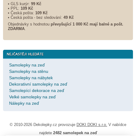
• GLS kurýr:
99 Kč
• PPL:
109 Kč
• Česká pošta:
109 Kč
• Česká pošta - bez sledování:
49 Kč
Objednávky s hodnotou
převyšující 1 000 Kč mají balné a
pošt.
ZDARMA
.
Samolepky na zeď
Samolepky na stěnu
Samolepky na nábytek
Dekorativní samolepky na zeď
Samolepící dekorace na zeď
Velké samolepky na zeď
Nálepky na zeď
© 2010-2026 Dekolepky.cz provozuje
DOKI DOKI s.r.o.
V nabídce
najdete
2482 samolepek na zeď