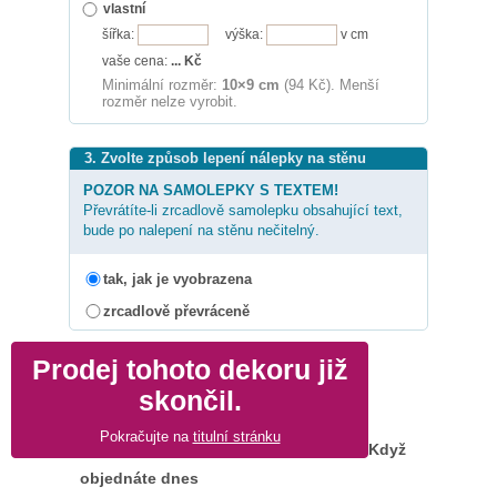
vlastní
šířka:
výška:
v cm
vaše cena:
...
Kč
Minimální rozměr:
10×9 cm
(94 Kč). Menší
rozměr nelze vyrobit.
3. Zvolte způsob lepení nálepky na stěnu
POZOR NA SAMOLEPKY S TEXTEM!
Převrátíte-li zrcadlově samolepku obsahující text,
bude po nalepení na stěnu nečitelný.
tak, jak je vyobrazena
zrcadlově převráceně
Prodej tohoto dekoru již
skončil.
Pokračujte na
titulní stránku
Když
objednáte dnes