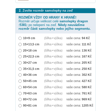
2. Zvolte rozměr samolepky na zeď
ROZMĚR VŽDY OD HRANY K HRANĚ!
Rozměr určuje velikost celé
samolepky
dragon
:5381:
po nelepení na zeď.
Nikdy neuvádíme
rozměr části samolepky nebo jejího segmentu.
10×9 cm
(šířka × výška)
vaše cena:
94
Kč
15×13,5 cm
(šířka × výška)
vaše cena:
111
Kč
20×18 cm
(šířka × výška)
vaše cena:
136
Kč
25×22,5 cm
(šířka × výška)
vaše cena:
167
Kč
30×27 cm
(šířka × výška)
vaše cena:
205
Kč
35×31,5 cm
(šířka × výška)
vaše cena:
250
Kč
40×36 cm
(šířka × výška)
vaše cena:
302
Kč
50×45 cm
(šířka × výška)
vaše cena:
427
Kč
60×54 cm
(šířka × výška)
vaše cena:
580
Kč
70×63 cm
(šířka × výška)
vaše cena:
761
Kč
80×72 cm
(šířka × výška)
vaše cena:
969
Kč
90×81 cm
(šířka × výška)
vaše cena:
1205
Kč