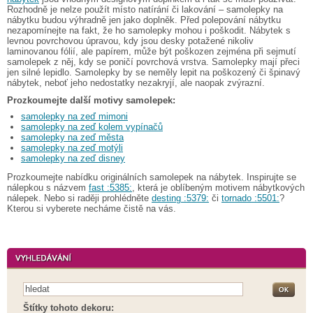
Rozhodně je nelze použít místo natírání či lakování – samolepky na
nábytku budou výhradně jen jako doplněk. Před polepování nábytku
nezapomínejte na fakt, že ho samolepky mohou i poškodit. Nábytek s
levnou povrchovou úpravou, kdy jsou desky potažené nikoliv
laminovanou fólií, ale papírem, může být poškozen zejména při sejmutí
samolepek z něj, kdy se poničí povrchová vrstva. Samolepky mají přeci
jen silné lepidlo. Samolepky by se neměly lepit na poškozený či špinavý
nábytek, neboť jeho nedostatky nezakryjí, ale naopak zvýrazní.
Prozkoumejte další motivy samolepek:
samolepky na zeď mimoni
samolepky na zeď kolem vypínačů
samolepky na zeď města
samolepky na zeď motýli
samolepky na zeď disney
Prozkoumejte nabídku originálních samolepek na nábytek. Inspirujte se
nálepkou s názvem
fast :5385:
, která je oblíbeným motivem nábytkových
nálepek. Nebo si raději prohlédněte
desting :5379:
či
tornado :5501:
?
Kterou si vyberete necháme čistě na vás.
Štítky tohoto dekoru: