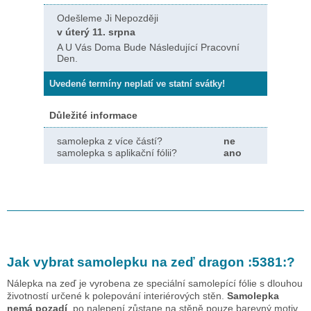
Odešleme Ji Nepozději
v úterý 11. srpna
A U Vás Doma Bude Následující Pracovní
Den.
Uvedené termíny neplatí ve statní svátky!
Důležité informace
samolepka z více částí?
ne
samolepka s aplikační fólii?
ano
Jak vybrat samolepku na zeď
dragon :5381:
?
Nálepka na zeď je vyrobena ze speciální samolepící fólie s dlouhou
životností určené k polepování interiérových stěn.
Samolepka
nemá pozadí
, po nalepení zůstane na stěně pouze barevný motiv.