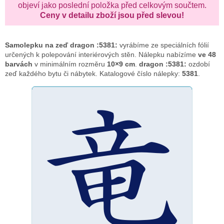
objeví jako poslední položka před celkovým součtem.
Ceny v detailu zboží jsou před slevou!
Samolepku na zeď
dragon :5381:
vyrábíme ze speciálních fólií
určených k polepování interiérových stěn. Nálepku nabízíme
ve 48
barvách
v minimálním rozměru
10×9 cm
.
dragon :5381:
ozdobí
zeď každého bytu či nábytek. Katalogové číslo nálepky:
5381
.