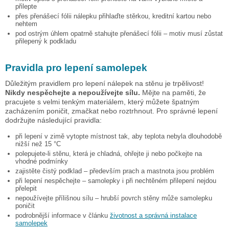
přilepte
přes přenášecí fólii nálepku přihlaďte stěrkou, kreditní kartou nebo
nehtem
pod ostrým úhlem opatrně stahujte přenášecí fólii – motiv musí zůstat
přilepený k podkladu
Pravidla pro lepení samolepek
Důležitým pravidlem pro lepení nálepek na stěnu je trpělivost!
Nikdy nespěchejte a nepoužívejte sílu.
Mějte na paměti, že
pracujete s velmi tenkým materiálem, který můžete špatným
zacházením poničit, zmačkat nebo roztrhnout. Pro správné lepení
dodržujte následující pravidla:
při lepení v zimě vytopte místnost tak, aby teplota nebyla dlouhodobě
nižší než 15 °C
polepujete-li stěnu, která je chladná, ohřejte ji nebo počkejte na
vhodné podmínky
zajistěte čistý podklad – především prach a mastnota jsou problém
při lepení nespěchejte – samolepky i při nechtěném přilepení nejdou
přelepit
nepoužívejte přílišnou sílu – hrubší povrch stěny může samolepku
poničit
podrobnější informace v článku
životnost a správná instalace
samolepek