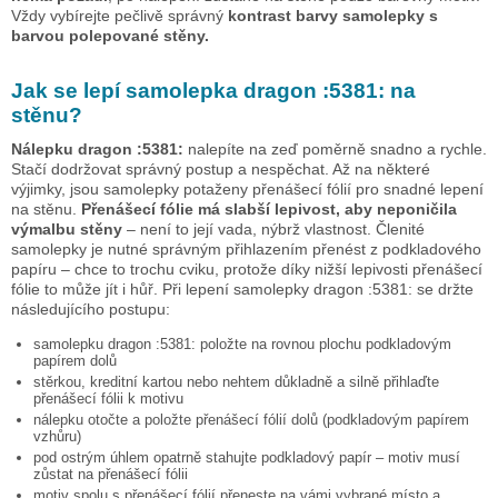
Vždy vybírejte pečlivě správný
kontrast barvy samolepky s
barvou polepované stěny.
Jak se lepí samolepka
dragon :5381:
na
stěnu?
Nálepku
dragon :5381:
nalepíte na zeď poměrně snadno a rychle.
Stačí dodržovat správný postup a nespěchat. Až na některé
výjimky, jsou samolepky potaženy přenášecí fólií pro snadné lepení
na stěnu.
Přenášecí fólie má slabší lepivost, aby neponičila
výmalbu stěny
– není to její vada, nýbrž vlastnost. Členité
samolepky je nutné správným přihlazením přenést z podkladového
papíru – chce to trochu cviku, protože díky nižší lepivosti přenášecí
fólie to může jít i hůř. Při lepení samolepky
dragon :5381:
se držte
následujícího postupu:
samolepku
dragon :5381:
položte na rovnou plochu podkladovým
papírem dolů
stěrkou, kreditní kartou nebo nehtem důkladně a silně přihlaďte
přenášecí fólii k motivu
nálepku otočte a položte přenášecí fólií dolů (podkladovým papírem
vzhůru)
pod ostrým úhlem opatrně stahujte podkladový papír – motiv musí
zůstat na přenášecí fólii
motiv spolu s přenášecí fólií přeneste na vámi vybrané místo a