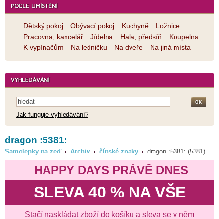
Dětský pokoj
Obývací pokoj
Kuchyně
Ložnice
Pracovna, kancelář
Jídelna
Hala, předsíň
Koupelna
K vypínačům
Na ledničku
Na dveře
Na jiná místa
Jak funguje vyhledávání?
dragon :5381:
Samolepky na zeď
Archiv
čínské znaky
dragon :5381: (5381)
HAPPY DAYS PRÁVĚ DNES
SLEVA 40 % NA VŠE
Stačí naskládat zboží do košíku a sleva se v něm