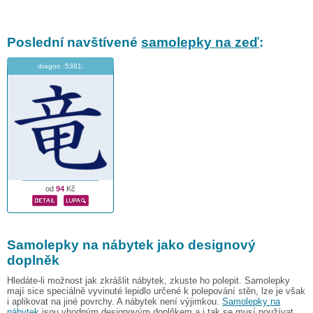
Poslední navštívené
samolepky na zeď
:
dragon :5381:
od
94
Kč
Samolepky na nábytek jako designový
doplněk
Hledáte-li možnost jak zkrášlit nábytek, zkuste ho polepit. Samolepky
mají sice speciálně vyvinuté lepidlo určené k polepování stěn, lze je však
i aplikovat na jiné povrchy. A nábytek není výjimkou.
Samolepky na
nábytek
jsou vhodným designovým doplňkem a i tak se musí používat.