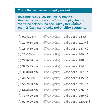
2. Zvolte rozměr samolepky na zeď
ROZMĚR VŽDY OD HRANY K HRANĚ!
Rozměr určuje velikost celé
samolepky
desting
:5379:
po nelepení na zeď.
Nikdy neuvádíme
rozměr části samolepky nebo jejího segmentu.
9,2×10 cm
(šířka × výška)
vaše cena:
94
Kč
13,8×15 cm
(šířka × výška)
vaše cena:
112
Kč
18,4×20 cm
(šířka × výška)
vaše cena:
137
Kč
23×25 cm
(šířka × výška)
vaše cena:
169
Kč
27,6×30 cm
(šířka × výška)
vaše cena:
208
Kč
32,2×35 cm
(šířka × výška)
vaše cena:
254
Kč
36,8×40 cm
(šířka × výška)
vaše cena:
307
Kč
46×50 cm
(šířka × výška)
vaše cena:
435
Kč
55,2×60 cm
(šířka × výška)
vaše cena:
591
Kč
64,4×70 cm
(šířka × výška)
vaše cena:
776
Kč
73,6×80 cm
(šířka × výška)
vaše cena:
989
Kč
82,8×90 cm
(šířka × výška)
vaše cena:
1230
Kč