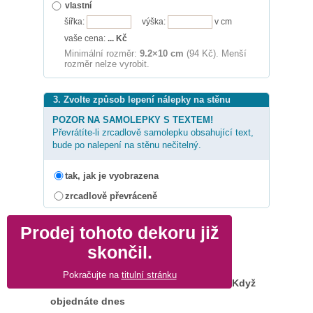
vlastní
šířka:
výška:
v cm
vaše cena:
...
Kč
Minimální rozměr:
9.2×10 cm
(94 Kč). Menší
rozměr nelze vyrobit.
3. Zvolte způsob lepení nálepky na stěnu
POZOR NA SAMOLEPKY S TEXTEM!
Převrátíte-li zrcadlově samolepku obsahující text,
bude po nalepení na stěnu nečitelný.
tak, jak je vyobrazena
zrcadlově převráceně
Prodej tohoto dekoru již
skončil.
Pokračujte na
titulní stránku
Když
objednáte dnes