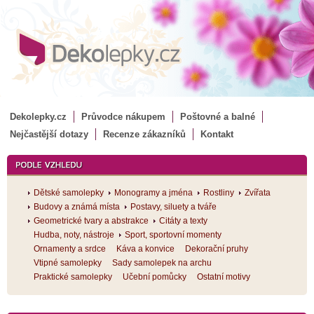
Dekolepky.cz
Průvodce nákupem
Poštovné a balné
Nejčastější dotazy
Recenze zákazníků
Kontakt
Dětské samolepky
Monogramy a jména
Rostliny
Zvířata
Budovy a známá místa
Postavy, siluety a tváře
Geometrické tvary a abstrakce
Citáty a texty
Hudba, noty, nástroje
Sport, sportovní momenty
Ornamenty a srdce
Káva a konvice
Dekorační pruhy
Vtipné samolepky
Sady samolepek na archu
Praktické samolepky
Učební pomůcky
Ostatní motivy