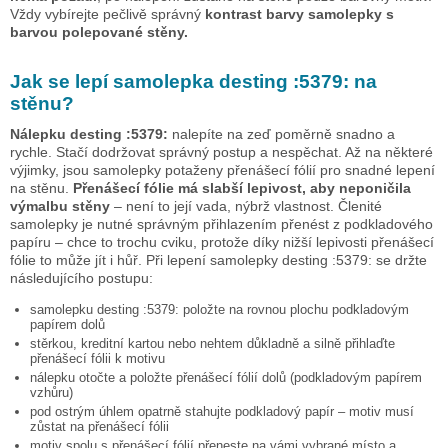
Vždy vybírejte pečlivě správný
kontrast barvy samolepky s
barvou polepované stěny.
Jak se lepí samolepka
desting :5379:
na
stěnu?
Nálepku
desting :5379:
nalepíte na zeď poměrně snadno a
rychle. Stačí dodržovat správný postup a nespěchat. Až na některé
výjimky, jsou samolepky potaženy přenášecí fólií pro snadné lepení
na stěnu.
Přenášecí fólie má slabší lepivost, aby neponičila
výmalbu stěny
– není to její vada, nýbrž vlastnost. Členité
samolepky je nutné správným přihlazením přenést z podkladového
papíru – chce to trochu cviku, protože díky nižší lepivosti přenášecí
fólie to může jít i hůř. Při lepení samolepky
desting :5379:
se držte
následujícího postupu:
samolepku
desting :5379:
položte na rovnou plochu podkladovým
papírem dolů
stěrkou, kreditní kartou nebo nehtem důkladně a silně přihlaďte
přenášecí fólii k motivu
nálepku otočte a položte přenášecí fólií dolů (podkladovým papírem
vzhůru)
pod ostrým úhlem opatrně stahujte podkladový papír – motiv musí
zůstat na přenášecí fólii
motiv spolu s přenášecí fólií přeneste na vámi vybrané místo a