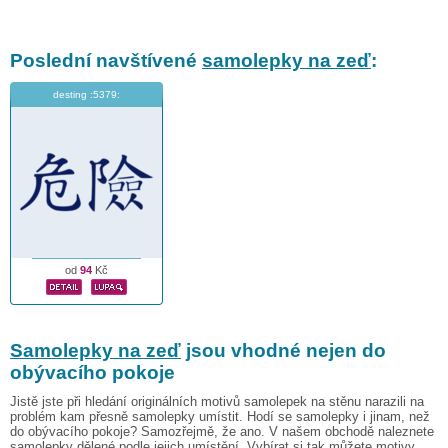
Poslední navštívené
samolepky na zeď
:
desting :5379:
od
94
Kč
Samolepky na zeď
jsou vhodné nejen do
obývacího pokoje
Jistě jste při hledání originálních motivů samolepek na stěnu narazili na
problém kam přesně samolepky umístit. Hodí se samolepky i jinam, než
do obývacího pokoje? Samozřejmě, že ano. V našem obchodě naleznete
samolepky dělené podle jejich umístění. Vybírat si tak můžete motivy,