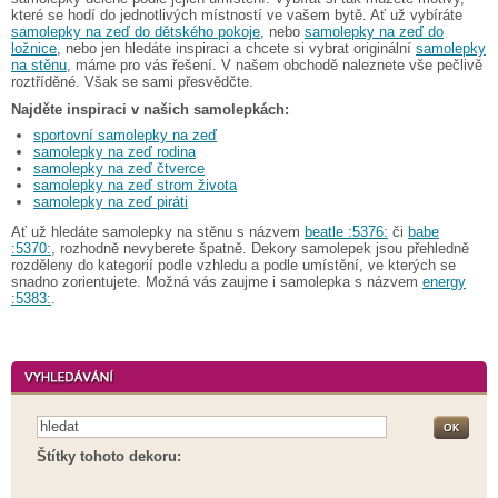
které se hodí do jednotlivých místností ve vašem bytě. Ať už vybíráte
samolepky na zeď do dětského pokoje
, nebo
samolepky na zeď do
ložnice
, nebo jen hledáte inspiraci a chcete si vybrat originální
samolepky
na stěnu
, máme pro vás řešení. V našem obchodě naleznete vše pečlivě
roztříděné. Však se sami přesvědčte.
Najděte inspiraci v našich samolepkách:
sportovní samolepky na zeď
samolepky na zeď rodina
samolepky na zeď čtverce
samolepky na zeď strom života
samolepky na zeď piráti
Ať už hledáte samolepky na stěnu s názvem
beatle :5376:
či
babe
:5370:
, rozhodně nevyberete špatně. Dekory samolepek jsou přehledně
rozděleny do kategorií podle vzhledu a podle umístění, ve kterých se
snadno zorientujete. Možná vás zaujme i samolepka s názvem
energy
:5383:
.
Štítky tohoto dekoru: