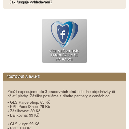
Jak funguje vyhledávání?
Zboží expedujeme
do 3 pracovních dnů
ode dne objednávky či
přijetí platby. Zásilky posíláme s těmito partnery v cenách od:
• GLS ParcelShop:
65 Kč
• PPL ParcelShop:
79 Kč
• Zásilkovna:
89 Kč
• Balíkovna:
99 Kč
• GLS kurýr:
99 Kč
• PPL:
109 Kč