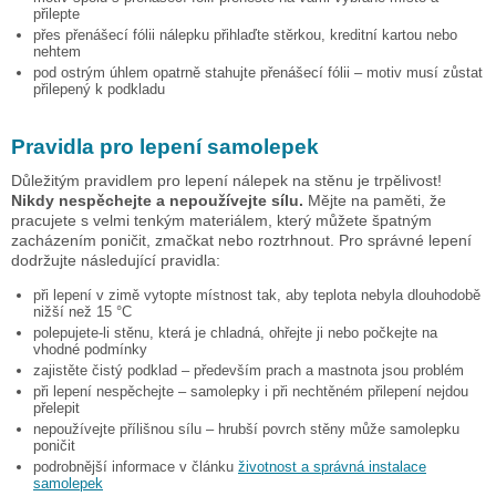
přilepte
přes přenášecí fólii nálepku přihlaďte stěrkou, kreditní kartou nebo
nehtem
pod ostrým úhlem opatrně stahujte přenášecí fólii – motiv musí zůstat
přilepený k podkladu
Pravidla pro lepení samolepek
Důležitým pravidlem pro lepení nálepek na stěnu je trpělivost!
Nikdy nespěchejte a nepoužívejte sílu.
Mějte na paměti, že
pracujete s velmi tenkým materiálem, který můžete špatným
zacházením poničit, zmačkat nebo roztrhnout. Pro správné lepení
dodržujte následující pravidla:
při lepení v zimě vytopte místnost tak, aby teplota nebyla dlouhodobě
nižší než 15 °C
polepujete-li stěnu, která je chladná, ohřejte ji nebo počkejte na
vhodné podmínky
zajistěte čistý podklad – především prach a mastnota jsou problém
při lepení nespěchejte – samolepky i při nechtěném přilepení nejdou
přelepit
nepoužívejte přílišnou sílu – hrubší povrch stěny může samolepku
poničit
podrobnější informace v článku
životnost a správná instalace
samolepek