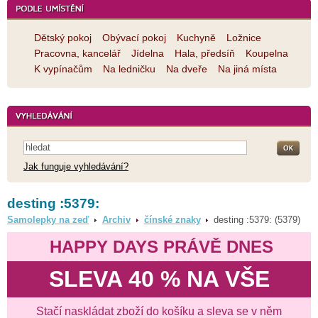
Dětský pokoj
Obývací pokoj
Kuchyně
Ložnice
Pracovna, kancelář
Jídelna
Hala, předsíň
Koupelna
K vypínačům
Na ledničku
Na dveře
Na jiná místa
Jak funguje vyhledávání?
desting :5379:
Samolepky na zeď
Archiv
čínské znaky
desting :5379: (5379)
HAPPY DAYS PRÁVĚ DNES
SLEVA 40 % NA VŠE
Stačí naskládat zboží do košíku a sleva se v něm