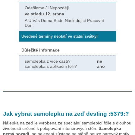
Odešleme Ji Nepozději
ve středu 12. srpna
A U Vás Doma Bude Následující Pracovní
Den.
Uvedené termíny neplatí ve statní svátky!
Důležité informace
samolepka z více částí?
ne
samolepka s aplikační fólii?
ano
Jak vybrat samolepku na zeď
desting :5379:
?
Nálepka na zeď je vyrobena ze speciální samolepící fólie s dlouhou
životností určené k polepování interiérových stěn.
Samolepka
nemá pozadí
, po nalepení zůstane na stěně pouze barevný motiv.