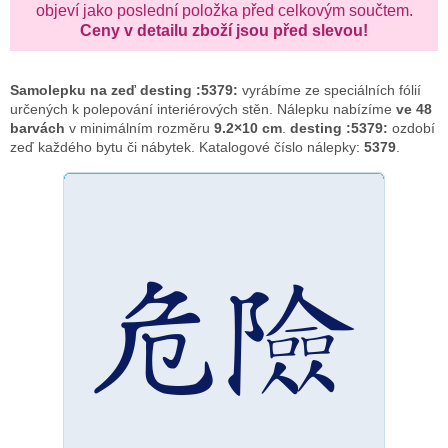
objeví jako poslední položka před celkovým součtem.
Ceny v detailu zboží jsou před slevou!
Samolepku na zeď
desting :5379:
vyrábíme ze speciálních fólií
určených k polepování interiérových stěn. Nálepku nabízíme
ve 48
barvách
v minimálním rozměru
9.2×10 cm
.
desting :5379:
ozdobí
zeď každého bytu či nábytek. Katalogové číslo nálepky:
5379
.