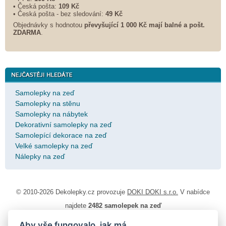
• Česká pošta:
109 Kč
• Česká pošta - bez sledování:
49 Kč
Objednávky s hodnotou
převyšující 1 000 Kč mají balné a
pošt.
ZDARMA
.
Samolepky na zeď
Samolepky na stěnu
Samolepky na nábytek
Dekorativní samolepky na zeď
Samolepící dekorace na zeď
Velké samolepky na zeď
Nálepky na zeď
© 2010-2026 Dekolepky.cz provozuje
DOKI DOKI s.r.o.
V nabídce
najdete
2482 samolepek na zeď
Aby vše fungovalo, jak má