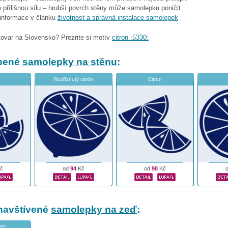
 přílišnou sílu – hrubší povrch stěny může samolepku poničit
 informace v článku
životnost a správná instalace samolepek
tovar na Slovensko? Prezrite si motív
citron :5330:
íbené
samolepky na stěnu
:
Rozříznutý citrón
Citron
č
od
94
Kč
od
98
Kč
navštívené
samolepky na zeď
:
330: