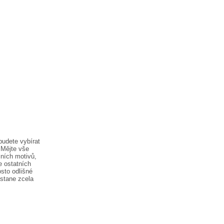
budete vybírat
 Mějte vše
lních motivů,
e ostatních
sto odlišné
ostane zcela