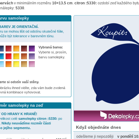
barvách
v minimálním rozměru
10×13.5 cm
.
citron :5330:
ozdobí zeď každého bytu
 nálepky:
5330
.
barvu samolepky
AREV JE ORIENTAČNÍ.
u se mohou lišit od odstínu skutečné fólie,
ůže být tolerance v barevném tónu.
Vybraná barva:
Vyberte si, prosím,
barvu samolepky.
rte si odstín vaší stěny.
brázku ihned vidíte, zda vám bude zvolená
evná kombinace vyhovovat.
ozměr samolepky na zeď
 OD HRANY K HRANĚ!
elikost celé
samolepky
citron :5330:
po
.
Nikdy neuvádíme rozměr části
Když objednáte dnes
o jejího segmentu.
odešleme ji nepozději
v pondělí 10