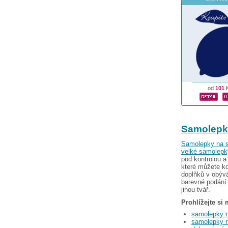
od
101
Samolepk
Samolepky na s
velké samolepk
pod kontrolou a
které můžete ko
doplňků v obýv
barevné podání 
jinou tvář.
Prohlížejte si
samolepky n
samolepky n