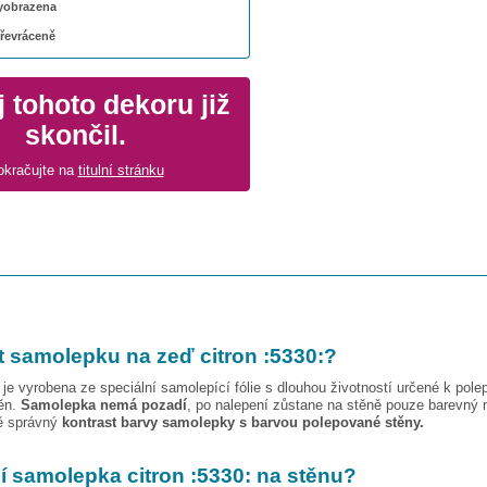
 vyobrazena
převráceně
 tohoto dekoru již
skončil.
okračujte na
titulní stránku
t samolepku na zeď
citron :5330:
?
je vyrobena ze speciální samolepící fólie s dlouhou životností určené k pole
těn.
Samolepka nemá pozadí
, po nalepení zůstane na stěně pouze barevný 
vě správný
kontrast barvy samolepky s barvou polepované stěny.
pí samolepka
citron :5330:
na stěnu?