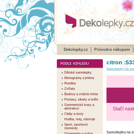
Dekolepky.cz
Průvodce nákupem
citron :53
Samolepky na ze
Dětské samolepky
Monogramy a jména
Rostliny
Zvířata
Budovy a známá místa
Postavy, siluety a tváře
Geometrické tvary a
Stačí nas
abstrakce
Citáty a texty
Hudba, noty, nástroje
Sport, sportovní
momenty
Samolepku na 
Ornamenty a srdce