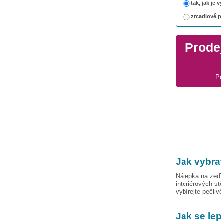
tak, jak je
zrcadlově 
Prodej
P
Jak vybra
Nálepka na zeď 
interiérových s
vybírejte pečli
Jak se le