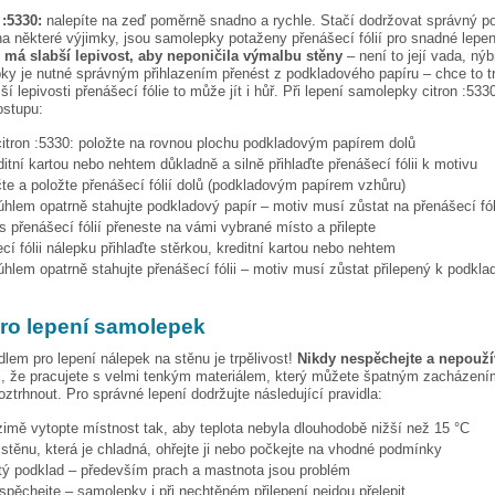
 :5330:
nalepíte na zeď poměrně snadno a rychle. Stačí dodržovat správný p
a některé výjimky, jsou samolepky potaženy přenášecí fólií pro snadné lepen
e má slabší lepivost, aby neponičila výmalbu stěny
– není to její vada, nýb
ky je nutné správným přihlazením přenést z podkladového papíru – chce to t
ší lepivosti přenášecí fólie to může jít i hůř. Při lepení samolepky
citron :533
ostupu:
citron :5330:
položte na rovnou plochu podkladovým papírem dolů
ditní kartou nebo nehtem důkladně a silně přihlaďte přenášecí fólii k motivu
te a položte přenášecí fólií dolů (podkladovým papírem vzhůru)
hlem opatrně stahujte podkladový papír – motiv musí zůstat na přenášecí fól
s přenášecí fólií přeneste na vámi vybrané místo a přilepte
cí fólii nálepku přihlaďte stěrkou, kreditní kartou nebo nehtem
hlem opatrně stahujte přenášecí fólii – motiv musí zůstat přilepený k podkla
pro lepení samolepek
dlem pro lepení nálepek na stěnu je trpělivost!
Nikdy nespěchejte a nepoužív
, že pracujete s velmi tenkým materiálem, který můžete špatným zacházením
ztrhnout. Pro správné lepení dodržujte následující pravidla:
 zimě vytopte místnost tak, aby teplota nebyla dlouhodobě nižší než 15 °C
i stěnu, která je chladná, ohřejte ji nebo počkejte na vhodné podmínky
stý podklad – především prach a mastnota jsou problém
espěchejte – samolepky i při nechtěném přilepení nejdou přelepit