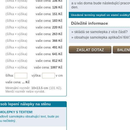
(šířka × výška)
vaše cena:
106
Kč
a u vás doma bude následující praco
den.
(šířka × výška)
vaše cena:
126
Kč
(šířka × výška)
vaše cena:
151
Kč
Uvedené termíny neplatí ve statní svátky!
(šířka × výška)
vaše cena:
183
Kč
Důležité informace
(šířka × výška)
vaše cena:
220
Kč
»
skládá se samolepka z více částí?
(šířka × výška)
vaše cena:
263
Kč
»
obsahuje samolepka aplikační fólii
(šířka × výška)
vaše cena:
366
Kč
(šířka × výška)
vaše cena:
491
Kč
(šířka × výška)
vaše cena:
641
Kč
(šířka × výška)
vaše cena:
812
Kč
(šířka × výška)
vaše cena:
1007
Kč
šířka:
výška:
v cm
vaše cena:
...
Kč
Minimální rozměr:
10×13.5 cm
(101 Kč).
Menší rozměr nelze vyrobit.
ůsob lepení nálepky na stěnu
MOLEPKY S TEXTEM!
cadlově samolepku obsahující text, bude po
u nečitelný.