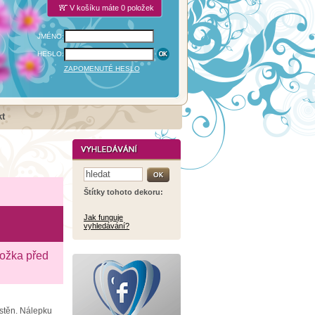
V košíku máte 0 položek
JMÉNO:
HESLO:
ZAPOMENUTÉ HESLO
t
Štítky tohoto dekoru:
Jak funguje
vyhledávání?
ložka před
 stěn. Nálepku