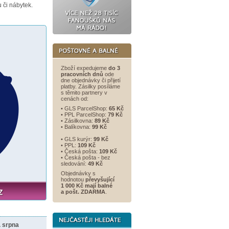
 či nábytek.
Zboží expedujeme
do 3
pracovních dnů
ode
dne objednávky či přijetí
platby. Zásilky posíláme
s těmito partnery v
cenách od:
• GLS ParcelShop:
65 Kč
• PPL ParcelShop:
79 Kč
• Zásilkovna:
89 Kč
• Balíkovna:
99 Kč
• GLS kurýr:
99 Kč
• PPL:
109 Kč
• Česká pošta:
109 Kč
• Česká pošta - bez
sledování:
49 Kč
Objednávky s
hodnotou
převyšující
1 000 Kč mají balné
a
pošt. ZDARMA
.
. srpna