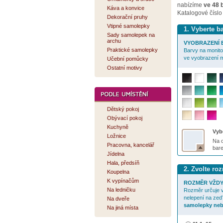
nabízíme
ve 48 
Káva a konvice
Katalogové číslo
Dekorační pruhy
Vtipné samolepky
1. Vyberte 
Sady samolepek na
archu
VYOBRAZENÍ B
Praktické samolepky
Barvy na monitor
ve vyobrazení m
Učební pomůcky
Ostatní motivy
Dětský pokoj
Obývací pokoj
Kuchyně
Vybe
Ložnice
Na o
Pracovna, kancelář
bar
Jídelna
Hala, předsíň
2. Zvolte r
Koupelna
K vypínačům
ROZMĚR VŽDY
Na ledničku
Rozměr určuje v
nelepení na zeď
Na dveře
samolepky neb
Na jiná místa