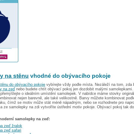
Kč
y na stěnu
vhodné do obývacího pokoje
těnu do obývacího pokoje
vybírejte vždy podle místa. Nezáleží na tom, zda 
y na zeď
nebo budete chtít obývací pokoj jen dozdobit malými samolepkami.
 přemýšlejte o ideálním umístění samolepek. V nabídce máme stovky originá
mbinovat nejen barevně, ale také velikostně. Barvy můžete kombinovat podl
áku, čímž se motiv může stát méně nápadným, nebo se rozhodnete pro napro
a ze samolepky na zdi vytvoříte ústřední motiv pokoje. Obývací pokoj tak d
 moderní samolepky na zeď:
a zeď žralok
a zeď safari