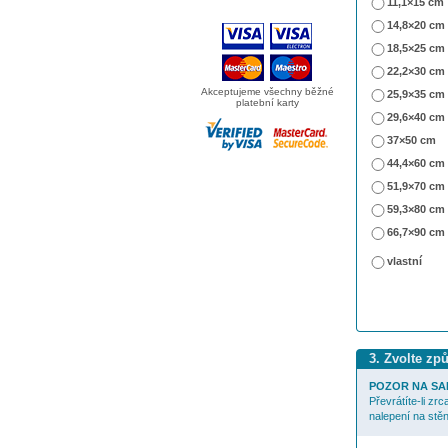
11,1×15 cm
14,8×20 cm
18,5×25 cm
22,2×30 cm
Akceptujeme všechny běžné
25,9×35 cm
platební karty
29,6×40 cm
37×50 cm
44,4×60 cm
51,9×70 cm
59,3×80 cm
66,7×90 cm
vlastní
3. Zvolte zp
POZOR NA SA
Převrátíte-li zr
nalepení na stěn