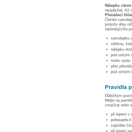
Nálepku
citron
nespěchat. Až n
Přenášecí fóli
Členité samolep
protože díky niž
následujícího p
samolepku
stěrkou, kre
nálepku otoč
pod ostrým ú
motiv spolu 
přes přenáše
pod ostrým ú
Pravidla 
Důležitým pravi
Mějte na paměti
zmačkat nebo ro
při lepení v
polepujete-l
zajistěte či
při lepení n