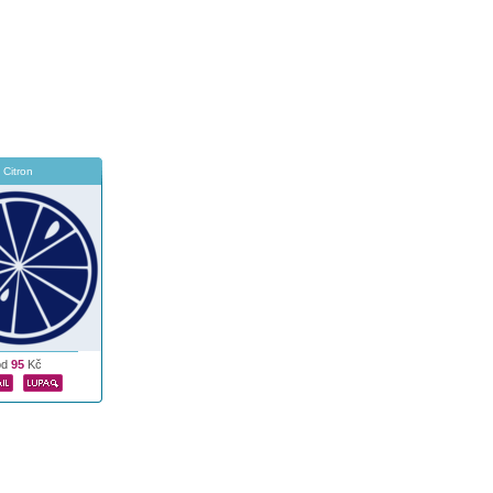
Citron
od
95
Kč