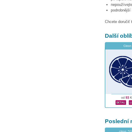
nepoužívejte
podrobnější
Chcete doručiť 
Další obl
Citron
od
93
K
Poslední 
citron :5