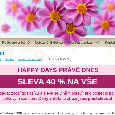
Poštovné a balné
Nejčastější dotazy
Recenze zákazníků
Kontak
30:
ď
Archiv
ostatní samolepky
citron :5330: (5330)
HAPPY DAYS PRÁVĚ DNES
SLEVA 40 % NA VŠE
kládat zboží do košíku a sleva se v něm objeví jako poslední po
celkovým součtem.
Ceny v detailu zboží jsou před slevou!
zeď
citron :5330:
vyrábíme ze speciálních fólií určených k polepování interiérových