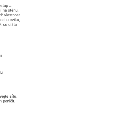
ostup a
í na stěnu.
rž vlastnost.
rochu cviku,
0:
se držte
ii
du
ejte sílu.
 poničit,