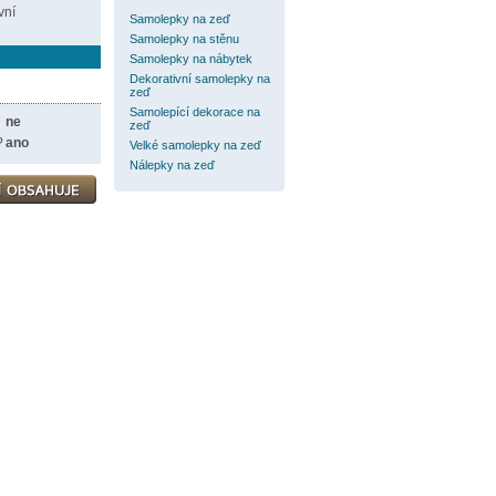
vní
Samolepky na zeď
Samolepky na stěnu
Samolepky na nábytek
Dekorativní samolepky na
zeď
Samolepící dekorace na
ne
zeď
?
ano
Velké samolepky na zeď
Nálepky na zeď