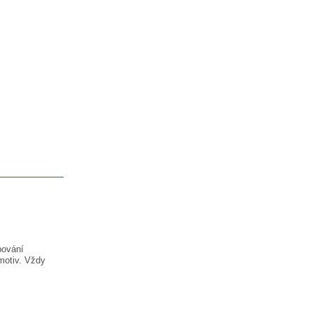
pování
motiv. Vždy