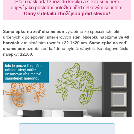
Stačí naskládat zboží do košíku a sleva se v něm
objeví jako poslední položka před celkovým součtem.
Ceny v detailu zboží jsou před slevou!
Samolepku na zeď
chameleon
vyrábíme ze speciálních fólií
určených k polepování interiérových stěn. Nálepku nabízíme
ve 48
barvách
v minimálním rozměru
22.1×20 cm
.
Samolepka na zeď
chameleon
ozdobí zeď každého bytu či nábytek. Katalogové číslo
nálepky:
12109
.
toto je pouze ilustrační
náhled, který může
obsahovat více motivů
samolepek najednou