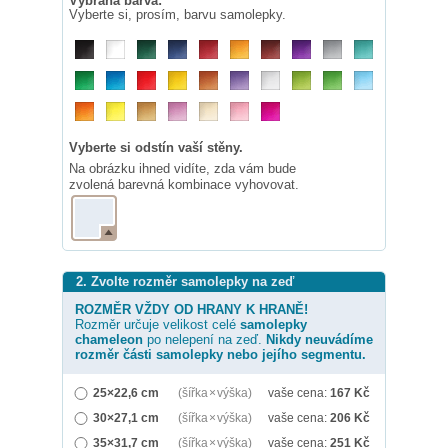
Vybraná barva:
Vyberte si, prosím, barvu samolepky.
Vyberte si odstín vaší stěny.
Na obrázku ihned vidíte, zda vám bude
zvolená barevná kombinace vyhovovat.
2. Zvolte rozměr samolepky na zeď
ROZMĚR VŽDY OD HRANY K HRANĚ!
Rozměr určuje velikost celé
samolepky
chameleon
po nelepení na zeď.
Nikdy neuvádíme
rozměr části samolepky nebo jejího segmentu.
25×22,6 cm
(šířka × výška)
vaše cena:
167
Kč
30×27,1 cm
(šířka × výška)
vaše cena:
206
Kč
35×31,7 cm
(šířka × výška)
vaše cena:
251
Kč