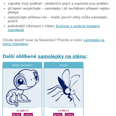
zajistěte čistý podklad – především prach a mastnota jsou problém
při lepení nespěchejte – samolepky i při nechtěném přilepení nejdou
přelepit
nepoužívejte přílišnou sílu – hrubší povrch stěny může samolepku
poničit
podrobnější informace v článku
životnost a správná instalace
samolepek
Chcete doručiť tovar na Slovensko? Prezrite si motív
samolepka na
stenu chameleon
Další oblíbené
samolepky na stěnu
:
Okatý chameleon
Komár
od
110
Kč
od
94
Kč