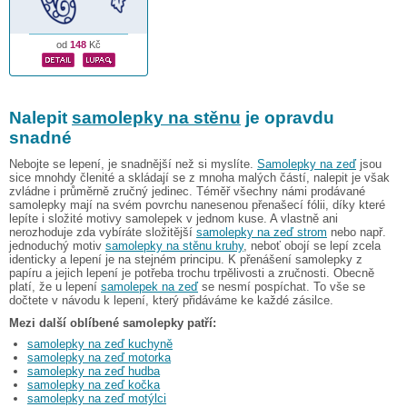
od
148
Kč
Nalepit
samolepky na stěnu
je opravdu
snadné
Nebojte se lepení, je snadnější než si myslíte.
Samolepky na zeď
jsou
sice mnohdy členité a skládají se z mnoha malých částí, nalepit je však
zvládne i průměrně zručný jedinec. Téměř všechny námi prodávané
samolepky mají na svém povrchu nanesenou přenašecí fólii, díky které
lepíte i složité motivy samolepek v jednom kuse. A vlastně ani
nerozhoduje zda vybíráte složitější
samolepky na zeď strom
nebo např.
jednoduchý motiv
samolepky na stěnu kruhy
, neboť obojí se lepí zcela
identicky a lepení je na stejném principu. K přenášení samolepky z
papíru a jejich lepení je potřeba trochu trpělivosti a zručnosti. Obecně
platí, že u lepení
samolepek na zeď
se nesmí pospíchat. To vše se
dočtete v návodu k lepení, který přidáváme ke každé zásilce.
Mezi další oblíbené samolepky patří:
samolepky na zeď kuchyně
samolepky na zeď motorka
samolepky na zeď hudba
samolepky na zeď kočka
samolepky na zeď motýlci