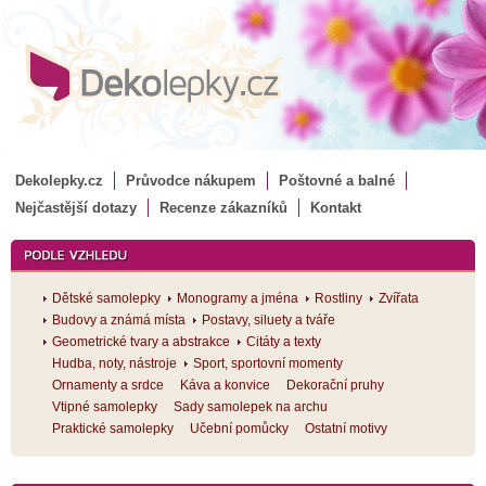
Dekolepky.cz
Průvodce nákupem
Poštovné a balné
Nejčastější dotazy
Recenze zákazníků
Kontakt
Dětské samolepky
Monogramy a jména
Rostliny
Zvířata
Budovy a známá místa
Postavy, siluety a tváře
Geometrické tvary a abstrakce
Citáty a texty
Hudba, noty, nástroje
Sport, sportovní momenty
Ornamenty a srdce
Káva a konvice
Dekorační pruhy
Vtipné samolepky
Sady samolepek na archu
Praktické samolepky
Učební pomůcky
Ostatní motivy