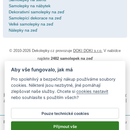
Samolepky na nábytek
Dekorativní samolepky na zeď
Samolepící dekorace na zeď
Velké samolepky na zeď
Nálepky na zeď
© 2010-2026 Dekolepky.cz provozuje
DOKI DOKI s.r.o.
V nabídce
najdete
2482 samolepek na zeď
Aby vše fungovalo, jak má
Návod k lepení
|
Životnost samolepek na zeď
|
Magazín
|
Obchodní
podmínky
|
Ochrana osobních údajů
|
Cookies
|
Reklamační řád
|
Pro spolehlivý a bezpečný nákup používáme soubory
Impressum
cookies. Některé jsou nezbytné, jiné pomáhají
samolepky na auto
|
fotomagnetky na lednici
|
fotokalendáře
|
zlepšovat naše služby. Chcete si
cookies nastavit
kühlschrank fotomagnete
|
foto magnesy na lodówkę
|
samolepky dieťa v
nebo souhlasíte s použitím všech?
aute
|
logoprinty
|
nálepky na stenu
|
dárky pro ženy
|
zakázkový 3d tisk
|
hodinový manžel česká lípa
|
živicové nálepky
Pouze technické cookies
Podle zákona o evidenci tržeb je prodávající povinen vystavit kupujícímu
účtenku.
Přijmout vše