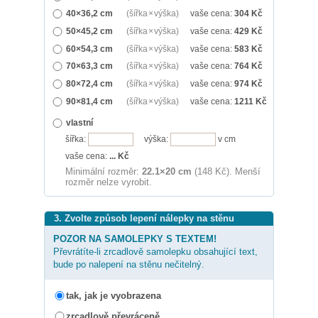
40×36,2 cm
(šířka × výška)
vaše cena:
304
Kč
50×45,2 cm
(šířka × výška)
vaše cena:
429
Kč
60×54,3 cm
(šířka × výška)
vaše cena:
583
Kč
70×63,3 cm
(šířka × výška)
vaše cena:
764
Kč
80×72,4 cm
(šířka × výška)
vaše cena:
974
Kč
90×81,4 cm
(šířka × výška)
vaše cena:
1211
Kč
vlastní
šířka:
výška:
v cm
vaše cena:
...
Kč
Minimální rozměr:
22.1×20 cm
(148 Kč). Menší
rozměr nelze vyrobit.
3. Zvolte způsob lepení nálepky na stěnu
POZOR NA SAMOLEPKY S TEXTEM!
Převrátíte-li zrcadlově samolepku obsahující text,
bude po nalepení na stěnu nečitelný.
tak, jak je vyobrazena
zrcadlově převráceně