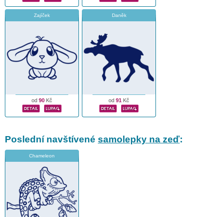
Zajíček
Daněk
od
90
Kč
od
91
Kč
Poslední navštívené
samolepky na zeď
:
Chameleon