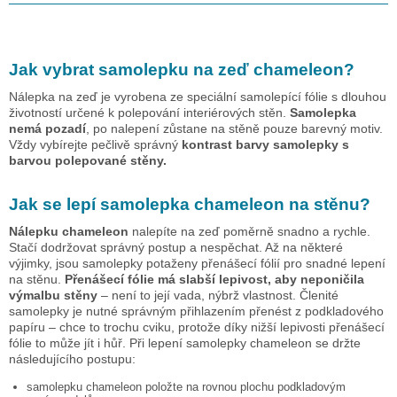
Jak vybrat samolepku na zeď
chameleon
?
Nálepka na zeď je vyrobena ze speciální samolepící fólie s dlouhou
životností určené k polepování interiérových stěn.
Samolepka
nemá pozadí
, po nalepení zůstane na stěně pouze barevný motiv.
Vždy vybírejte pečlivě správný
kontrast barvy samolepky s
barvou polepované stěny.
Jak se lepí samolepka
chameleon
na stěnu?
Nálepku
chameleon
nalepíte na zeď poměrně snadno a rychle.
Stačí dodržovat správný postup a nespěchat. Až na některé
výjimky, jsou samolepky potaženy přenášecí fólií pro snadné lepení
na stěnu.
Přenášecí fólie má slabší lepivost, aby neponičila
výmalbu stěny
– není to její vada, nýbrž vlastnost. Členité
samolepky je nutné správným přihlazením přenést z podkladového
papíru – chce to trochu cviku, protože díky nižší lepivosti přenášecí
fólie to může jít i hůř. Při lepení samolepky
chameleon
se držte
následujícího postupu:
samolepku
chameleon
položte na rovnou plochu podkladovým