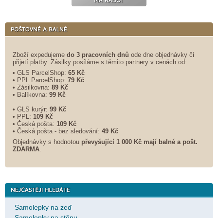
Zboží expedujeme
do 3 pracovních dnů
ode dne objednávky či
přijetí platby. Zásilky posíláme s těmito partnery v cenách od:
• GLS ParcelShop:
65 Kč
• PPL ParcelShop:
79 Kč
• Zásilkovna:
89 Kč
• Balíkovna:
99 Kč
• GLS kurýr:
99 Kč
• PPL:
109 Kč
• Česká pošta:
109 Kč
• Česká pošta - bez sledování:
49 Kč
Objednávky s hodnotou
převyšující 1 000 Kč mají balné a
pošt.
ZDARMA
.
Samolepky na zeď
Samolepky na stěnu