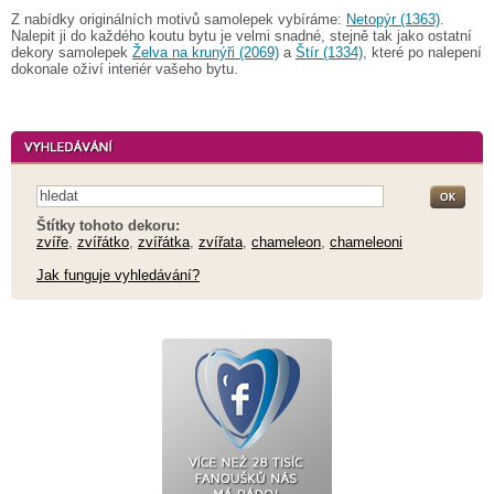
Z nabídky originálních motivů samolepek vybíráme:
Netopýr (1363)
.
Nalepit ji do každého koutu bytu je velmi snadné, stejně tak jako ostatní
dekory samolepek
Želva na krunýři (2069)
a
Štír (1334)
, které po nalepení
dokonale oživí interiér vašeho bytu.
Štítky tohoto dekoru:
zvíře
,
zvířátko
,
zvířátka
,
zvířata
,
chameleon
,
chameleoni
Jak funguje vyhledávání?