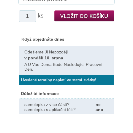
ks
Když objednáte dnes
Odešleme Ji Nepozději
v pondělí 10. srpna
A U Vás Doma Bude Následující Pracovní
Den.
Uvedené termíny neplatí ve statní svátky!
Důležité informace
samolepka z více částí?
ne
samolepka s aplikační fólii?
ano