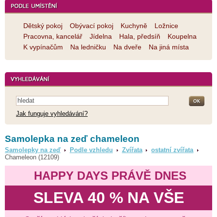
Dětský pokoj
Obývací pokoj
Kuchyně
Ložnice
Pracovna, kancelář
Jídelna
Hala, předsíň
Koupelna
K vypínačům
Na ledničku
Na dveře
Na jiná místa
Jak funguje vyhledávání?
Samolepka na zeď chameleon
Samolepky na zeď
Podle vzhledu
Zvířata
ostatní zvířata
Chameleon (12109)
HAPPY DAYS PRÁVĚ DNES
SLEVA 40 % NA VŠE