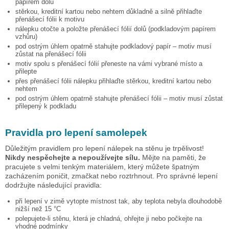
papírem dolů
stěrkou, kreditní kartou nebo nehtem důkladně a silně přihlaďte
přenášecí fólii k motivu
nálepku otočte a položte přenášecí fólií dolů (podkladovým papírem
vzhůru)
pod ostrým úhlem opatrně stahujte podkladový papír – motiv musí
zůstat na přenášecí fólii
motiv spolu s přenášecí fólií přeneste na vámi vybrané místo a
přilepte
přes přenášecí fólii nálepku přihlaďte stěrkou, kreditní kartou nebo
nehtem
pod ostrým úhlem opatrně stahujte přenášecí fólii – motiv musí zůstat
přilepený k podkladu
Pravidla pro lepení samolepek
Důležitým pravidlem pro lepení nálepek na stěnu je trpělivost!
Nikdy nespěchejte a nepoužívejte sílu.
Mějte na paměti, že
pracujete s velmi tenkým materiálem, který můžete špatným
zacházením poničit, zmačkat nebo roztrhnout. Pro správné lepení
dodržujte následující pravidla:
při lepení v zimě vytopte místnost tak, aby teplota nebyla dlouhodobě
nižší než 15 °C
polepujete-li stěnu, která je chladná, ohřejte ji nebo počkejte na
vhodné podmínky