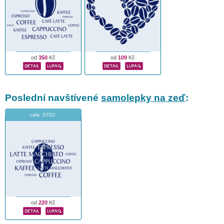
od
350
Kč
od
109
Kč
Poslední navštívené
samolepky na zeď
:
cafe :5702:
od
220
Kč