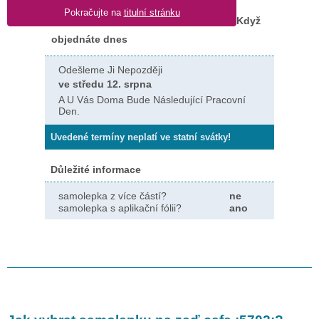
Pokračujte na
titulní stránku
Když
objednáte dnes
Odešleme Ji Nepozději
ve středu 12. srpna
A U Vás Doma Bude Následující Pracovní
Den.
Uvedené termíny neplatí ve statní svátky!
Důležité informace
samolepka z více částí?
ne
samolepka s aplikační fólii?
ano