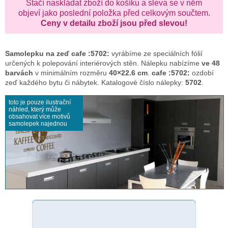
Stačí naskládat zboží do košíku a sleva se v něm
objeví jako poslední položka před celkovým součtem.
Ceny v detailu zboží jsou před slevou!
Samolepku na zeď
cafe :5702:
vyrábíme ze speciálních fólií
určených k polepování interiérových stěn. Nálepku nabízíme
ve 48
barvách
v minimálním rozměru
40×22.6 cm
.
cafe :5702:
ozdobí
zeď každého bytu či nábytek. Katalogové číslo nálepky:
5702
.
toto je pouze ilustrační
náhled, který může
obsahovat více motivů
samolepek najednou