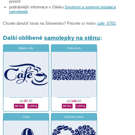
poničit
podrobnější informace v článku
životnost a správná instalace
samolepek
Chcete doručiť tovar na Slovensko? Prezrite si motív
cafe :5702:
Další oblíbené
samolepky na stěnu
:
Nápis cafe
Cafe pruh
od
97
Kč
od
144
Kč
Cafe
Kávové srdce