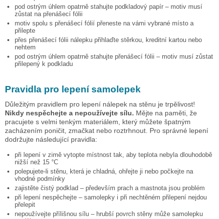
pod ostrým úhlem opatrně stahujte podkladový papír – motiv musí
zůstat na přenášecí fólii
motiv spolu s přenášecí fólií přeneste na vámi vybrané místo a
přilepte
přes přenášecí fólii nálepku přihlaďte stěrkou, kreditní kartou nebo
nehtem
pod ostrým úhlem opatrně stahujte přenášecí fólii – motiv musí zůstat
přilepený k podkladu
Pravidla pro lepení samolepek
Důležitým pravidlem pro lepení nálepek na stěnu je trpělivost!
Nikdy nespěchejte a nepoužívejte sílu.
Mějte na paměti, že
pracujete s velmi tenkým materiálem, který můžete špatným
zacházením poničit, zmačkat nebo roztrhnout. Pro správné lepení
dodržujte následující pravidla:
při lepení v zimě vytopte místnost tak, aby teplota nebyla dlouhodobě
nižší než 15 °C
polepujete-li stěnu, která je chladná, ohřejte ji nebo počkejte na
vhodné podmínky
zajistěte čistý podklad – především prach a mastnota jsou problém
při lepení nespěchejte – samolepky i při nechtěném přilepení nejdou
přelepit
nepoužívejte přílišnou sílu – hrubší povrch stěny může samolepku