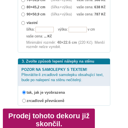
80×45,2 cm
(šířka × výška)
vaše cena:
638
Kč
90×50,9 cm
(šířka × výška)
vaše cena:
787
Kč
vlastní
šířka:
výška:
v cm
vaše cena:
...
Kč
Minimální rozměr:
40×22.6 cm
(220 Kč). Menší
rozměr nelze vyrobit.
3. Zvolte způsob lepení nálepky na stěnu
POZOR NA SAMOLEPKY S TEXTEM!
Převrátíte-li zrcadlově samolepku obsahující text,
bude po nalepení na stěnu nečitelný.
tak, jak je vyobrazena
zrcadlově převráceně
Prodej tohoto dekoru již
skončil.