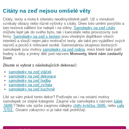
Citáty na zeď nejsou omšelé věty
Citáty, texty a mota k interiéru neodmyslitelně patří. Už v minulosti
vznikaly obrazy nebo různé výšivky s citáty. Dnes toto umění povýšilo a
tato textová sdělení lze nalepit i na stěny.
Samolepky na zeď citáty
můžete lepit jak do svého bytu, tak i kanceláře nebo provozovny své
firmy.
Samolepky na zeď s textem
jsou vhodným doplňkem všech
interiérů a slouží nejen jako motivační texty, ale také pro vyjádření svých
názorů a pocitů k milované osobě. Samostatnou skupinou textových
samolepek jsou motivy
samolepky na zeď rodina
, mezi které také patří
hodiny s daty a jmény dětí pod názvem
Momenty, které nám zastavily
život
.
Zkuste si vybrat z následujících dekorací:
samolepky na zeď vláček
samolepky na zeď dekorace
samolepky na zeď hudba
samolepky na zeď zvířata
samolepky na zeď kuchyně
Líbí se vám právě tento dekor? Podívejte se i na ostatní motivy
samolepek ze stejné kategorie. Zaujme vás samolepka s názvem
šálek
:5699:
? Nebo vás spíše zaujmou nálepky
chilly kytička :5695:
nebo
cafe
:5703:
. Ostatní zákazníci si je také rádi prohlížejí.