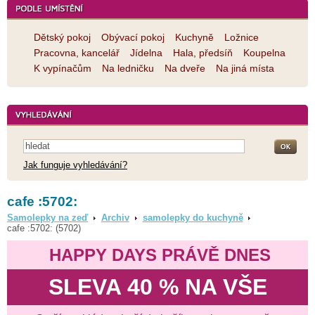
Dětský pokoj
Obývací pokoj
Kuchyně
Ložnice
Pracovna, kancelář
Jídelna
Hala, předsíň
Koupelna
K vypínačům
Na ledničku
Na dveře
Na jiná místa
Jak funguje vyhledávání?
cafe :5702:
Samolepky na zeď
Archiv
samolepky do kuchyně
cafe :5702: (5702)
HAPPY DAYS PRÁVĚ DNES
SLEVA 40 % NA VŠE