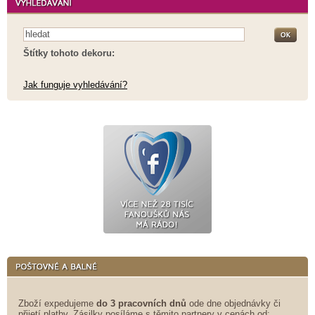
Štítky tohoto dekoru:
Jak funguje vyhledávání?
Zboží expedujeme
do 3 pracovních dnů
ode dne objednávky či
přijetí platby. Zásilky posíláme s těmito partnery v cenách od: