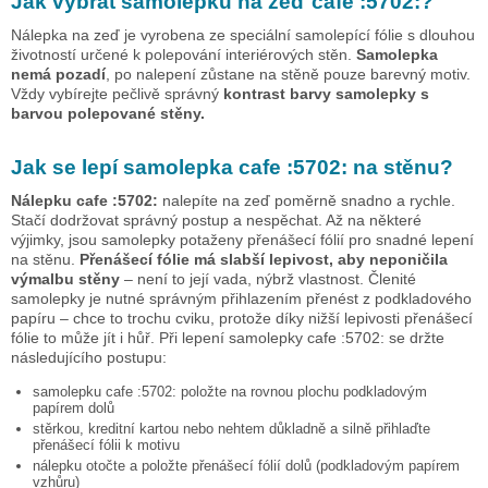
Jak vybrat samolepku na zeď
cafe :5702:
?
Nálepka na zeď je vyrobena ze speciální samolepící fólie s dlouhou
životností určené k polepování interiérových stěn.
Samolepka
nemá pozadí
, po nalepení zůstane na stěně pouze barevný motiv.
Vždy vybírejte pečlivě správný
kontrast barvy samolepky s
barvou polepované stěny.
Jak se lepí samolepka
cafe :5702:
na stěnu?
Nálepku
cafe :5702:
nalepíte na zeď poměrně snadno a rychle.
Stačí dodržovat správný postup a nespěchat. Až na některé
výjimky, jsou samolepky potaženy přenášecí fólií pro snadné lepení
na stěnu.
Přenášecí fólie má slabší lepivost, aby neponičila
výmalbu stěny
– není to její vada, nýbrž vlastnost. Členité
samolepky je nutné správným přihlazením přenést z podkladového
papíru – chce to trochu cviku, protože díky nižší lepivosti přenášecí
fólie to může jít i hůř. Při lepení samolepky
cafe :5702:
se držte
následujícího postupu:
samolepku
cafe :5702:
položte na rovnou plochu podkladovým
papírem dolů
stěrkou, kreditní kartou nebo nehtem důkladně a silně přihlaďte
přenášecí fólii k motivu
nálepku otočte a položte přenášecí fólií dolů (podkladovým papírem
vzhůru)