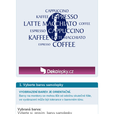
1. Vyberte barvu samolepky
VYOBRAZENÍ BAREV JE ORIENTAČNÍ.
Barvy na monitoru se mohou lišit od odstínu skutečné fólie,
ve vyobrazení může být tolerance v barevném tónu.
Vybraná barva:
Vyberte si, prosím, barvu samolepky.