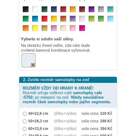
Vyberte si odstín vaší stěny.
Na obrázku ihned vidíte, zda vám bude
zvolená barevná kombinace vyhovovat.
2. Zvolte rozměr samolepky na zeď
ROZMĚR VŽDY OD HRANY K HRANĚ!
Rozměr určuje velikost celé
samolepky
cafe
:5702:
po nelepení na zeď.
Nikdy neuvádíme
rozměr části samolepky nebo jejího segmentu.
40×22,6 cm
(šířka × výška)
vaše cena:
220
Kč
50×28,3 cm
(šířka × výška)
vaše cena:
298
Kč
60×33,9 cm
(šířka × výška)
vaše cena:
394
Kč
70×39,6 cm
(šířka × výška)
vaše cena:
508
Kč