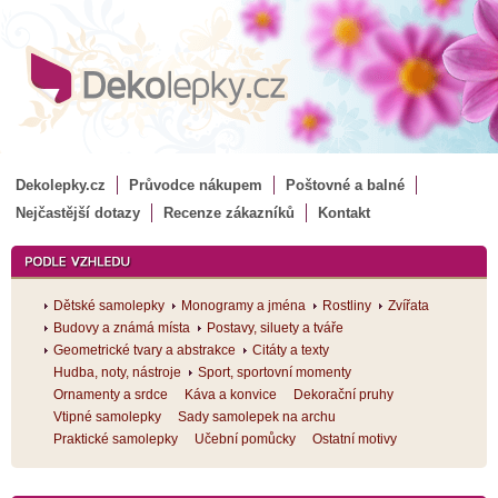
Dekolepky.cz
Průvodce nákupem
Poštovné a balné
Nejčastější dotazy
Recenze zákazníků
Kontakt
Dětské samolepky
Monogramy a jména
Rostliny
Zvířata
Budovy a známá místa
Postavy, siluety a tváře
Geometrické tvary a abstrakce
Citáty a texty
Hudba, noty, nástroje
Sport, sportovní momenty
Ornamenty a srdce
Káva a konvice
Dekorační pruhy
Vtipné samolepky
Sady samolepek na archu
Praktické samolepky
Učební pomůcky
Ostatní motivy