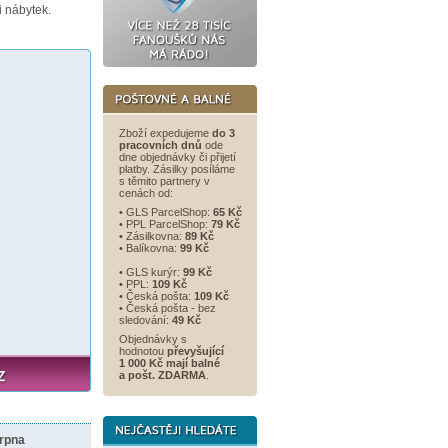
 nábytek.
Zboží expedujeme
do 3
pracovních dnů
ode
dne objednávky či přijetí
platby. Zásilky posíláme
s těmito partnery v
cenách od:
• GLS ParcelShop:
65 Kč
• PPL ParcelShop:
79 Kč
• Zásilkovna:
89 Kč
• Balíkovna:
99 Kč
• GLS kurýr:
99 Kč
• PPL:
109 Kč
• Česká pošta:
109 Kč
• Česká pošta - bez
sledování:
49 Kč
Objednávky s
hodnotou
převyšující
1 000 Kč mají balné
a
pošt. ZDARMA
.
srpna