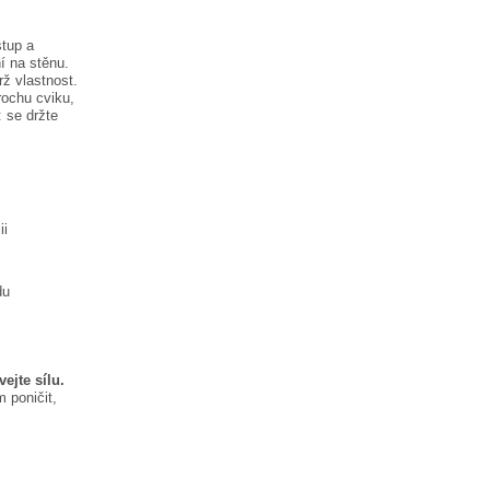
stup a
í na stěnu.
rž vlastnost.
rochu cviku,
:
se držte
ii
du
ejte sílu.
 poničit,