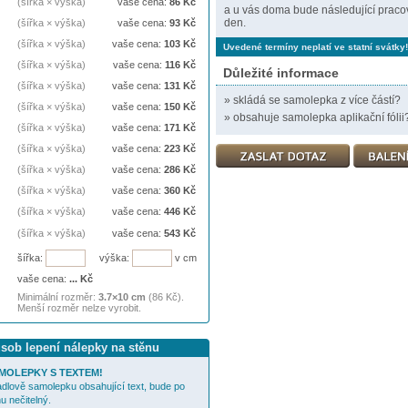
(šířka × výška)
vaše cena:
86
Kč
a u vás doma bude následující praco
den.
(šířka × výška)
vaše cena:
93
Kč
(šířka × výška)
vaše cena:
103
Kč
Uvedené termíny neplatí ve statní svátky!
(šířka × výška)
vaše cena:
116
Kč
Důležité informace
(šířka × výška)
vaše cena:
131
Kč
»
skládá se samolepka z více částí?
(šířka × výška)
vaše cena:
150
Kč
»
obsahuje samolepka aplikační fólii
(šířka × výška)
vaše cena:
171
Kč
(šířka × výška)
vaše cena:
223
Kč
(šířka × výška)
vaše cena:
286
Kč
(šířka × výška)
vaše cena:
360
Kč
(šířka × výška)
vaše cena:
446
Kč
(šířka × výška)
vaše cena:
543
Kč
šířka:
výška:
v cm
vaše cena:
...
Kč
Minimální rozměr:
3.7×10 cm
(86 Kč).
Menší rozměr nelze vyrobit.
ůsob lepení nálepky na stěnu
MOLEPKY S TEXTEM!
cadlově samolepku obsahující text, bude po
u nečitelný.