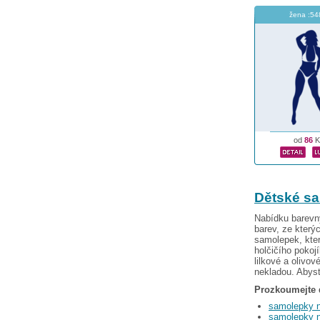
žena :54
od
86
K
Dětské s
Nabídku barevn
barev, ze který
samolepek, kte
holčičího pokoj
lilkové a olivo
nekladou. Abyst
Prozkoumejte 
samolepky 
samolepky 