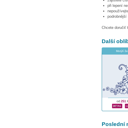
zajistěte či
při lepení n
nepoužívejte
podrobnější
Chcete doručiť 
Další obl
Motýlí ž
od
251
Poslední 