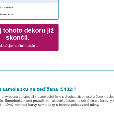
 vyobrazena
převráceně
 tohoto dekoru již
skončil.
okračujte na
titulní stránku
t samolepku na zeď
žena :5482:
?
je vyrobena ze speciální samolepící fólie s dlouhou životností určené k pole
těn.
Samolepka nemá pozadí
, po nalepení zůstane na stěně pouze barevný 
vě správný
kontrast barvy samolepky s barvou polepované stěny.