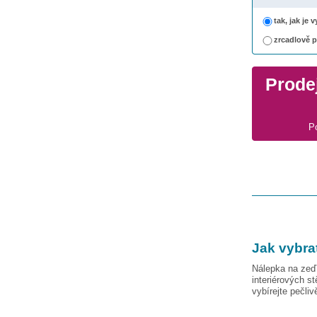
tak, jak je
zrcadlově 
Prodej
P
Jak vybra
Nálepka na zeď 
interiérových s
vybírejte pečli