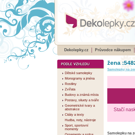
Dekolepky.cz
Průvodce nákupem
žena :548
Samolepky na ze
Dětské samolepky
Monogramy a jména
Rostliny
Zvířata
Budovy a známá místa
Postavy, siluety a tváře
Geometrické tvary a
Stačí nas
abstrakce
Citáty a texty
Hudba, noty, nástroje
Sport, sportovní
momenty
Samolepku na 
Ornamenty a srdce