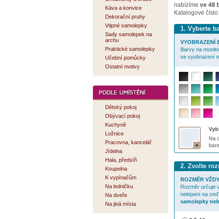
nabízíme
ve 48 
Káva a konvice
Katalogové číslo
Dekorační pruhy
Vtipné samolepky
1. Vyberte 
Sady samolepek na
archu
VYOBRAZENÍ B
Praktické samolepky
Barvy na monitor
ve vyobrazení m
Učební pomůcky
Ostatní motivy
Dětský pokoj
Obývací pokoj
Kuchyně
Vybe
Ložnice
Na o
Pracovna, kancelář
bar
Jídelna
Hala, předsíň
2. Zvolte r
Koupelna
K vypínačům
ROZMĚR VŽDY
Na ledničku
Rozměr určuje v
nelepení na zeď
Na dveře
samolepky neb
Na jiná místa