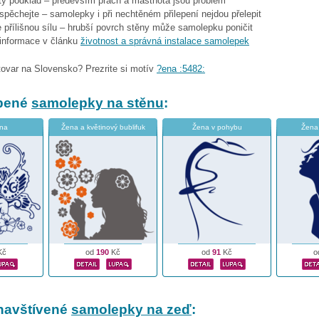
stý podklad – především prach a mastnota jsou problém
espěchejte – samolepky i při nechtěném přilepení nejdou přelepit
 přílišnou sílu – hrubší povrch stěny může samolepku poničit
 informace v článku
životnost a správná instalace samolepek
tovar na Slovensko? Prezrite si motív
?ena :5482:
íbené
samolepky na stěnu
:
ena
Žena a květinový bublifuk
Žena v pohybu
Žena 
Kč
od
190
Kč
od
91
Kč
o
navštívené
samolepky na zeď
: