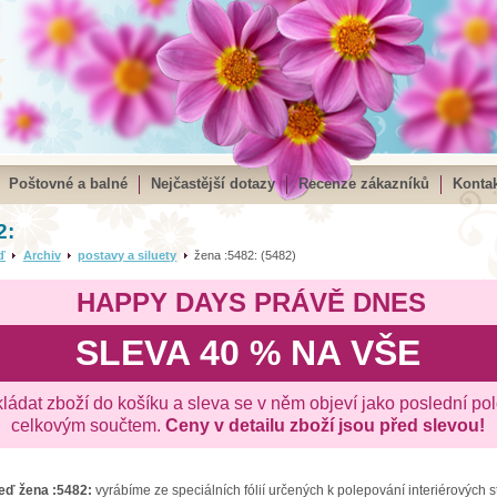
Poštovné a balné
Nejčastější dotazy
Recenze zákazníků
Kontak
2:
ď
Archiv
postavy a siluety
žena :5482: (5482)
HAPPY DAYS PRÁVĚ DNES
SLEVA 40 % NA VŠE
kládat zboží do košíku a sleva se v něm objeví jako poslední po
celkovým součtem.
Ceny v detailu zboží jsou před slevou!
zeď
žena :5482:
vyrábíme ze speciálních fólií určených k polepování interiérových 