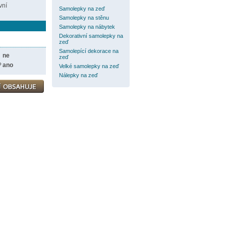
vní
Samolepky na zeď
Samolepky na stěnu
Samolepky na nábytek
Dekorativní samolepky na
zeď
Samolepící dekorace na
ne
zeď
?
ano
Velké samolepky na zeď
Nálepky na zeď