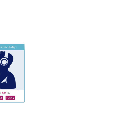
se sluchátky
d
101
Kč