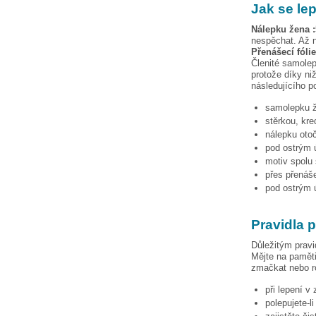
Jak se le
Nálepku
žena :
nespěchat. Až n
Přenášecí fóli
Členité samolep
protože díky niž
následujícího p
samolepku
stěrkou, kre
nálepku otoč
pod ostrým ú
motiv spolu 
přes přenáše
pod ostrým ú
Pravidla 
Důležitým pravi
Mějte na paměti
zmačkat nebo ro
při lepení v
polepujete-l