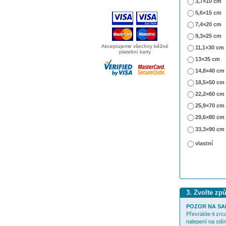
3,7×10 cm
5,6×15 cm
7,4×20 cm
9,3×25 cm
Akceptujeme všechny běžné
11,1×30 cm
platební karty
13×35 cm
14,8×40 cm
18,5×50 cm
22,2×60 cm
25,9×70 cm
29,6×80 cm
33,3×90 cm
vlastní
3. Zvolte zp
POZOR NA SA
Převrátíte-li zr
nalepení na stěn