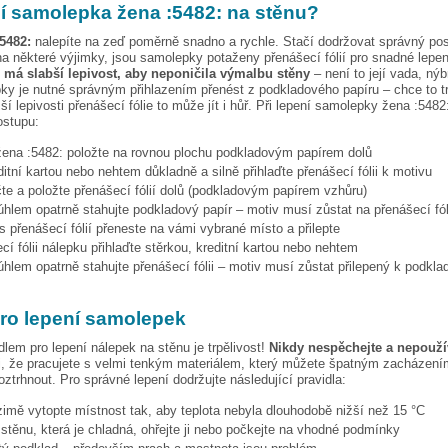
pí samolepka
žena :5482:
na stěnu?
5482:
nalepíte na zeď poměrně snadno a rychle. Stačí dodržovat správný po
a některé výjimky, jsou samolepky potaženy přenášecí fólií pro snadné lepen
e má slabší lepivost, aby neponičila výmalbu stěny
– není to její vada, nýb
ky je nutné správným přihlazením přenést z podkladového papíru – chce to t
ší lepivosti přenášecí fólie to může jít i hůř. Při lepení samolepky
žena :5482
ostupu:
žena :5482:
položte na rovnou plochu podkladovým papírem dolů
ditní kartou nebo nehtem důkladně a silně přihlaďte přenášecí fólii k motivu
te a položte přenášecí fólií dolů (podkladovým papírem vzhůru)
hlem opatrně stahujte podkladový papír – motiv musí zůstat na přenášecí fól
s přenášecí fólií přeneste na vámi vybrané místo a přilepte
cí fólii nálepku přihlaďte stěrkou, kreditní kartou nebo nehtem
hlem opatrně stahujte přenášecí fólii – motiv musí zůstat přilepený k podkla
pro lepení samolepek
dlem pro lepení nálepek na stěnu je trpělivost!
Nikdy nespěchejte a nepoužív
, že pracujete s velmi tenkým materiálem, který můžete špatným zacházením
ztrhnout. Pro správné lepení dodržujte následující pravidla:
 zimě vytopte místnost tak, aby teplota nebyla dlouhodobě nižší než 15 °C
i stěnu, která je chladná, ohřejte ji nebo počkejte na vhodné podmínky