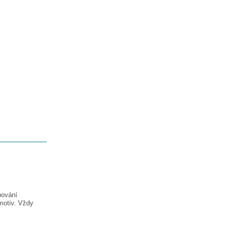
pování
motiv. Vždy