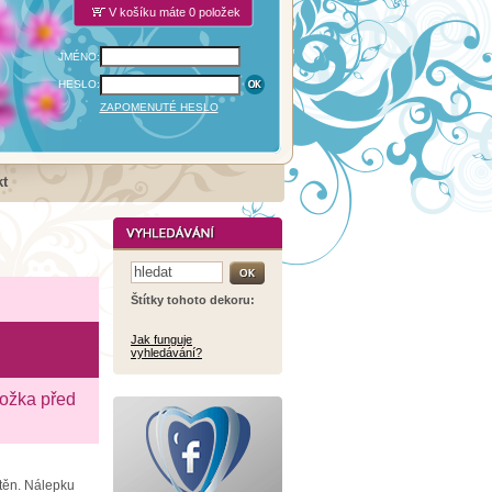
V košíku máte 0 položek
JMÉNO:
HESLO:
ZAPOMENUTÉ HESLO
t
Štítky tohoto dekoru:
Jak funguje
vyhledávání?
ložka před
stěn. Nálepku