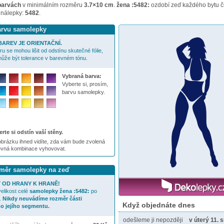
barvách
v minimálním rozměru
3.7×10 cm
.
žena :5482:
ozdobí zeď každého bytu či
 nálepky:
5482
.
barvu samolepky
AREV JE ORIENTAČNÍ.
u se mohou lišit od odstínu skutečné fólie,
ůže být tolerance v barevném tónu.
Vybraná barva:
Vyberte si, prosím,
barvu samolepky.
rte si odstín vaší stěny.
brázku ihned vidíte, zda vám bude zvolená
evná kombinace vyhovovat.
ozměr samolepky na zeď
 OD HRANY K HRANĚ!
elikost celé
samolepky
žena :5482:
po
.
Nikdy neuvádíme rozměr části
Když objednáte dnes
o jejího segmentu.
odešleme ji nepozději
v úterý 11. 