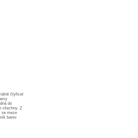
álně čtyřicet
barvy
odná do
ro všechny. Z
ii se meze
ník barev.