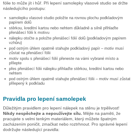
fólie to může jít i hůř. Při lepení samolepky
vlasové studio
se držte
následujícího postupu:
samolepku
vlasové studio
položte na rovnou plochu podkladovým
papírem dolů
stěrkou, kreditní kartou nebo nehtem důkladně a silně přihlaďte
přenášecí fólii k motivu
nálepku otočte a položte přenášecí fólií dolů (podkladovým papírem
vzhůru)
pod ostrým úhlem opatrně stahujte podkladový papír – motiv musí
zůstat na přenášecí fólii
motiv spolu s přenášecí fólií přeneste na vámi vybrané místo a
přilepte
přes přenášecí fólii nálepku přihlaďte stěrkou, kreditní kartou nebo
nehtem
pod ostrým úhlem opatrně stahujte přenášecí fólii – motiv musí zůstat
přilepený k podkladu
Pravidla pro lepení samolepek
Důležitým pravidlem pro lepení nálepek na stěnu je trpělivost!
Nikdy nespěchejte a nepoužívejte sílu.
Mějte na paměti, že
pracujete s velmi tenkým materiálem, který můžete špatným
zacházením poničit, zmačkat nebo roztrhnout. Pro správné lepení
dodržujte následující pravidla: