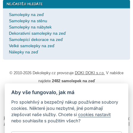
Samolepky na zeď
Samolepky na stěnu
Samolepky na nábytek
Dekorativní samolepky na zeď
Samolepící dekorace na zeď
Velké samolepky na zeď
Nálepky na zeď
© 2010-2026 Dekolepky.cz provozuje
DOKI DOKI s.r.o.
V nabídce
najdete
2482 samolepek na zeď
Aby vše fungovalo, jak má
Návod k lepení
|
Životnost samolepek na zeď
|
Magazín
|
Obchodní
podmínky
|
Ochrana osobních údajů
|
Cookies
|
Reklamační řád
|
Pro spolehlivý a bezpečný nákup používáme soubory
Impressum
cookies. Některé jsou nezbytné, jiné pomáhají
samolepky na auto
|
fotomagnetky na lednici
|
fotokalendáře
|
zlepšovat naše služby. Chcete si
cookies nastavit
kühlschrank fotomagnete
|
foto magnesy na lodówkę
|
samolepky dieťa v
nebo souhlasíte s použitím všech?
aute
|
logoprinty
|
nálepky na stenu
|
dárky pro ženy
|
zakázkový 3d tisk
|
hodinový manžel česká lípa
|
živicové nálepky