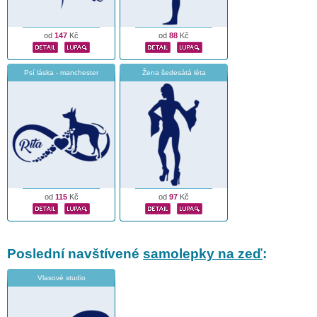
od
147
Kč
od
88
Kč
Psí láska - manchester
Žena šedesátá léta
od
115
Kč
od
97
Kč
Poslední navštívené
samolepky na zeď
:
Vlasové studio