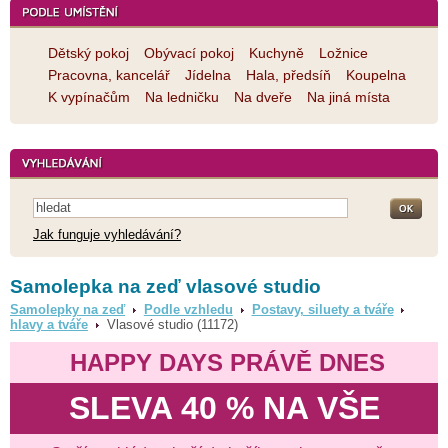
Dětský pokoj
Obývací pokoj
Kuchyně
Ložnice
Pracovna, kancelář
Jídelna
Hala, předsíň
Koupelna
K vypínačům
Na ledničku
Na dveře
Na jiná místa
Jak funguje vyhledávání?
Samolepka na zeď vlasové studio
Samolepky na zeď
Podle vzhledu
Postavy, siluety a tváře
hlavy a tváře
Vlasové studio (11172)
HAPPY DAYS PRÁVĚ DNES
SLEVA 40 % NA VŠE