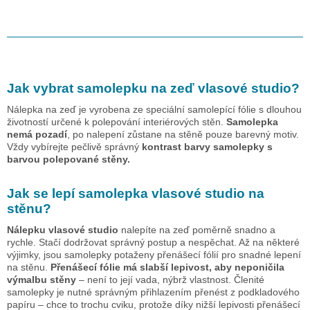
Jak vybrat samolepku na zeď
vlasové studio
?
Nálepka na zeď je vyrobena ze speciální samolepící fólie s dlouhou
životností určené k polepování interiérových stěn.
Samolepka
nemá pozadí
, po nalepení zůstane na stěně pouze barevný motiv.
Vždy vybírejte pečlivě správný
kontrast barvy samolepky s
barvou polepované stěny.
Jak se lepí samolepka
vlasové studio
na
stěnu?
Nálepku
vlasové studio
nalepíte na zeď poměrně snadno a
rychle. Stačí dodržovat správný postup a nespěchat. Až na některé
výjimky, jsou samolepky potaženy přenášecí fólií pro snadné lepení
na stěnu.
Přenášecí fólie má slabší lepivost, aby neponičila
výmalbu stěny
– není to její vada, nýbrž vlastnost. Členité
samolepky je nutné správným přihlazením přenést z podkladového
papíru – chce to trochu cviku, protože díky nižší lepivosti přenášecí