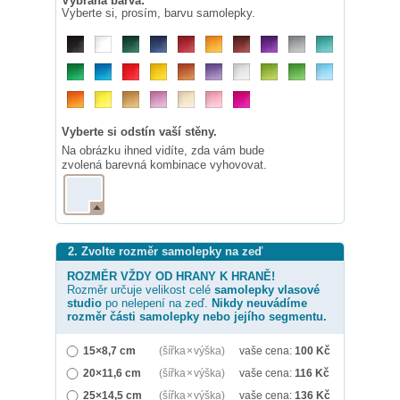
Vybraná barva:
Vyberte si, prosím, barvu samolepky.
Vyberte si odstín vaší stěny.
Na obrázku ihned vidíte, zda vám bude
zvolená barevná kombinace vyhovovat.
2. Zvolte rozměr samolepky na zeď
ROZMĚR VŽDY OD HRANY K HRANĚ!
Rozměr určuje velikost celé
samolepky
vlasové
studio
po nelepení na zeď.
Nikdy neuvádíme
rozměr části samolepky nebo jejího segmentu.
15×8,7 cm
(šířka × výška)
vaše cena:
100
Kč
20×11,6 cm
(šířka × výška)
vaše cena:
116
Kč
25×14,5 cm
(šířka × výška)
vaše cena:
136
Kč