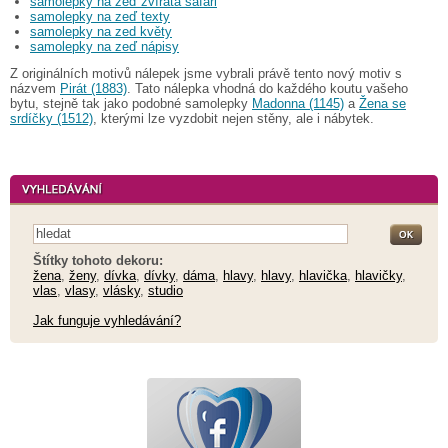
samolepky na zeď zvířata safari
samolepky na zeď texty
samolepky na zed květy
samolepky na zeď nápisy
Z originálních motivů nálepek jsme vybrali právě tento nový motiv s
názvem
Pirát (1883)
. Tato nálepka vhodná do každého koutu vašeho
bytu, stejně tak jako podobné samolepky
Madonna (1145)
a
Žena se
srdíčky (1512)
, kterými lze vyzdobit nejen stěny, ale i nábytek.
Štítky tohoto dekoru:
žena
,
ženy
,
dívka
,
dívky
,
dáma
,
hlavy
,
hlavy
,
hlavička
,
hlavičky
,
vlas
,
vlasy
,
vlásky
,
studio
Jak funguje vyhledávání?