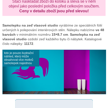
Stačí naskládat zboží do košíku a sleva se v něm
objeví jako poslední položka před celkovým součtem.
Ceny v detailu zboží jsou před slevou!
Samolepku na zeď
vlasové studio
vyrábíme ze speciálních fólií
určených k polepování interiérových stěn. Nálepku nabízíme
ve 48
barvách
v minimálním rozměru
15×8.7 cm
.
Samolepka na zeď
vlasové studio
ozdobí zeď každého bytu či nábytek. Katalogové
číslo nálepky:
11172
.
toto je pouze ilustrační
náhled, který může
obsahovat více motivů
samolepek najednou