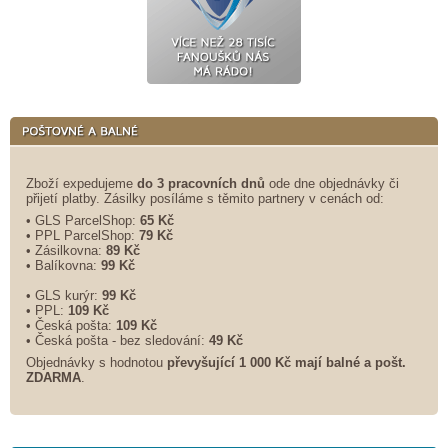
Zboží expedujeme
do 3 pracovních dnů
ode dne objednávky či
přijetí platby. Zásilky posíláme s těmito partnery v cenách od:
• GLS ParcelShop:
65 Kč
• PPL ParcelShop:
79 Kč
• Zásilkovna:
89 Kč
• Balíkovna:
99 Kč
• GLS kurýr:
99 Kč
• PPL:
109 Kč
• Česká pošta:
109 Kč
• Česká pošta - bez sledování:
49 Kč
Objednávky s hodnotou
převyšující 1 000 Kč mají balné a
pošt.
ZDARMA
.