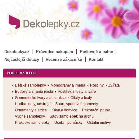
Dekolepky.cz
Průvodce nákupem
Poštovné a balné
Nejčastější dotazy
Recenze zákazníků
Kontakt
Dětské samolepky
Monogramy a jména
Rostliny
Zvířata
Budovy a známá místa
Postavy, siluety a tváře
Geometrické tvary a abstrakce
Citáty a texty
Hudba, noty, nástroje
Sport, sportovní momenty
Ornamenty a srdce
Káva a konvice
Dekorační pruhy
Vtipné samolepky
Sady samolepek na archu
Praktické samolepky
Učební pomůcky
Ostatní motivy