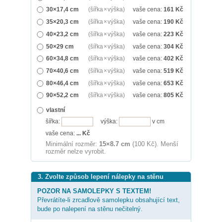
30×17,4 cm
(šířka × výška)
vaše cena:
161
Kč
35×20,3 cm
(šířka × výška)
vaše cena:
190
Kč
40×23,2 cm
(šířka × výška)
vaše cena:
223
Kč
50×29 cm
(šířka × výška)
vaše cena:
304
Kč
60×34,8 cm
(šířka × výška)
vaše cena:
402
Kč
70×40,6 cm
(šířka × výška)
vaše cena:
519
Kč
80×46,4 cm
(šířka × výška)
vaše cena:
653
Kč
90×52,2 cm
(šířka × výška)
vaše cena:
805
Kč
vlastní
šířka:
výška:
v cm
vaše cena:
...
Kč
Minimální rozměr:
15×8.7 cm
(100 Kč). Menší
rozměr nelze vyrobit.
3. Zvolte způsob lepení nálepky na stěnu
POZOR NA SAMOLEPKY S TEXTEM!
Převrátíte-li zrcadlově samolepku obsahující text,
bude po nalepení na stěnu nečitelný.