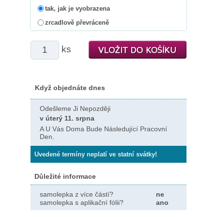
tak, jak je vyobrazena
zrcadlově převráceně
ks
Když objednáte dnes
Odešleme Ji Nepozději
v úterý 11. srpna
A U Vás Doma Bude Následující Pracovní
Den.
Uvedené termíny neplatí ve statní svátky!
Důležité informace
samolepka z více částí?
ne
samolepka s aplikační fólii?
ano