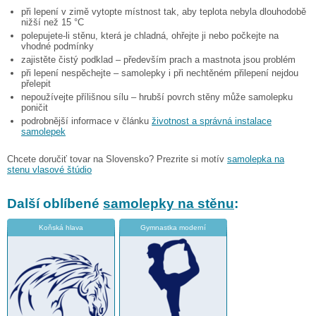
při lepení v zimě vytopte místnost tak, aby teplota nebyla dlouhodobě
nižší než 15 °C
polepujete-li stěnu, která je chladná, ohřejte ji nebo počkejte na
vhodné podmínky
zajistěte čistý podklad – především prach a mastnota jsou problém
při lepení nespěchejte – samolepky i při nechtěném přilepení nejdou
přelepit
nepoužívejte přílišnou sílu – hrubší povrch stěny může samolepku
poničit
podrobnější informace v článku
životnost a správná instalace
samolepek
Chcete doručiť tovar na Slovensko? Prezrite si motív
samolepka na
stenu vlasové štúdio
Další oblíbené
samolepky na stěnu
:
Koňská hlava
Gymnastka moderní