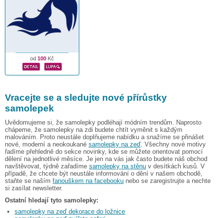
od
100
Kč
Vracejte se a sledujte nové přírůstky
samolepek
Uvědomujeme si, že samolepky podléhají módním trendům. Naprosto
chápeme, že samolepky na zdi budete chtít vyměnit s každým
malováním. Proto neustále doplňujeme nabídku a snažíme se přinášet
nové, moderní a neokoukané
samolepky na zeď
. Všechny nové motivy
řadíme přehledně do sekce novinky, kde se můžete orientovat pomocí
dělení na jednotlivé měsíce. Je jen na vás jak často budete náš obchod
navštěvovat, týdně zařadíme
samolepky na stěnu
v desítkách kusů. V
případě, že chcete být neustále informování o dění v našem obchodě,
staňte se naším
fanouškem na facebooku
nebo se zaregistrujte a nechte
si zasílat newsletter.
Ostatní hledají tyto samolepky:
samolepky na zeď dekorace do ložnice