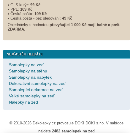
• GLS kurýr:
99 Kč
• PPL:
109 Kč
• Česká pošta:
109 Kč
• Česká pošta - bez sledování:
49 Kč
Objednávky s hodnotou
převyšující 1 000 Kč mají balné a
pošt.
ZDARMA
.
Samolepky na zeď
Samolepky na stěnu
Samolepky na nábytek
Dekorativní samolepky na zeď
Samolepící dekorace na zeď
Velké samolepky na zeď
Nálepky na zeď
© 2010-2026 Dekolepky.cz provozuje
DOKI DOKI s.r.o.
V nabídce
najdete
2482 samolepek na zeď