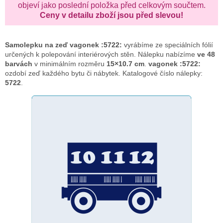
objeví jako poslední položka před celkovým součtem.
Ceny v detailu zboží jsou před slevou!
Samolepku na zeď
vagonek :5722:
vyrábíme ze speciálních fólií
určených k polepování interiérových stěn. Nálepku nabízíme
ve 48
barvách
v minimálním rozměru
15×10.7 cm
.
vagonek :5722:
ozdobí zeď každého bytu či nábytek. Katalogové číslo nálepky:
5722
.