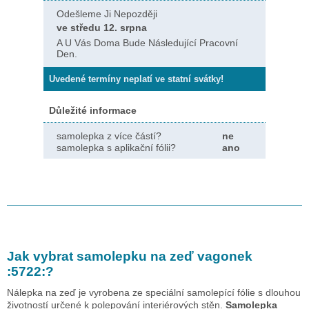
Odešleme Ji Nepozději
ve středu 12. srpna
A U Vás Doma Bude Následující Pracovní
Den.
Uvedené termíny neplatí ve statní svátky!
Důležité informace
samolepka z více částí?
ne
samolepka s aplikační fólii?
ano
Jak vybrat samolepku na zeď
vagonek
:5722:
?
Nálepka na zeď je vyrobena ze speciální samolepící fólie s dlouhou
životností určené k polepování interiérových stěn.
Samolepka