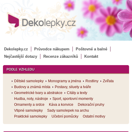
Dekolepky.cz
Průvodce nákupem
Poštovné a balné
Nejčastější dotazy
Recenze zákazníků
Kontakt
Dětské samolepky
Monogramy a jména
Rostliny
Zvířata
Budovy a známá místa
Postavy, siluety a tváře
Geometrické tvary a abstrakce
Citáty a texty
Hudba, noty, nástroje
Sport, sportovní momenty
Ornamenty a srdce
Káva a konvice
Dekorační pruhy
Vtipné samolepky
Sady samolepek na archu
Praktické samolepky
Učební pomůcky
Ostatní motivy