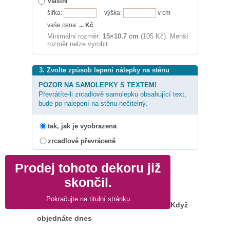
vlastní
šířka:
výška:
v cm
vaše cena:
...
Kč
Minimální rozměr:
15×10.7 cm
(105 Kč). Menší
rozměr nelze vyrobit.
3. Zvolte způsob lepení nálepky na stěnu
POZOR NA SAMOLEPKY S TEXTEM!
Převrátíte-li zrcadlově samolepku obsahující text,
bude po nalepení na stěnu nečitelný.
tak, jak je vyobrazena
zrcadlově převráceně
Prodej tohoto dekoru již
skončil.
Pokračujte na
titulní stránku
Když
objednáte dnes