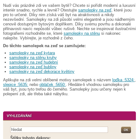
Nudí vás prázdné zdi ve vašem bytě? Chcete si pořídit moderní a luxusní
interiér snadno, rychle a levně? Otestujte
samolepky na zeď
, které jsou
pro to určené. Díky nim získá váš byt na atraktivnosti a nikdy
nezevšední. Samolepky na zdi působí velmi elegantně a jsou nádherným
cenově dostupným bytovým doplňkem. Díky svému povrhu a dokonalé
přilnavosti navíc nepůsobí vůbec rušivě. Nechte se inspirovat ilustračními
fotografiemi rozhodněte se, které
samolepky na stěnu
si nakonec
nalepíte. Vybírejte, je rozhodně z čeho.
Do těchto samolepek na zeď se zamilujete:
samolepky na zeď kytara
samolepky na stěnu kruhy
samolepky na zeď hudební
samolepky na zeď bubliny
samolepky na zeď dekorace květiny
Aplikujte na zdi velmi oblíbené motivy samolepek s názvem
loďka :5324:
,
slepice :5635:
nebo
obláček :5650:
. Hledáte-li vhodnou samolepku pro
váš byt, jsou tyto trefou do černého. Samolepky jsou určeny nejen k
polepení zdi, ale třeba také nábytku.
Štítky tohoto dekoru: