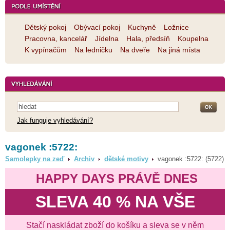
Dětský pokoj
Obývací pokoj
Kuchyně
Ložnice
Pracovna, kancelář
Jídelna
Hala, předsíň
Koupelna
K vypínačům
Na ledničku
Na dveře
Na jiná místa
Jak funguje vyhledávání?
vagonek :5722:
Samolepky na zeď
Archiv
dětské motivy
vagonek :5722: (5722)
HAPPY DAYS PRÁVĚ DNES
SLEVA 40 % NA VŠE
Stačí naskládat zboží do košíku a sleva se v něm