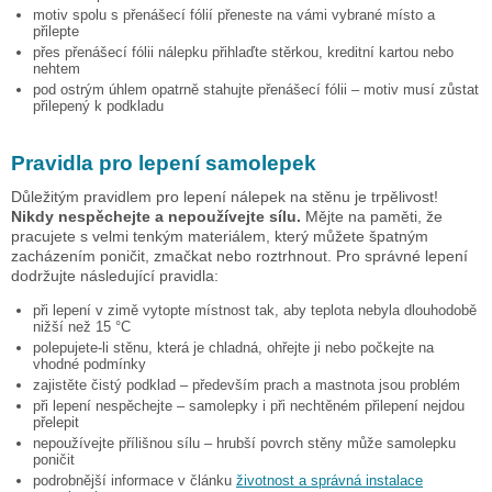
motiv spolu s přenášecí fólií přeneste na vámi vybrané místo a
přilepte
přes přenášecí fólii nálepku přihlaďte stěrkou, kreditní kartou nebo
nehtem
pod ostrým úhlem opatrně stahujte přenášecí fólii – motiv musí zůstat
přilepený k podkladu
Pravidla pro lepení samolepek
Důležitým pravidlem pro lepení nálepek na stěnu je trpělivost!
Nikdy nespěchejte a nepoužívejte sílu.
Mějte na paměti, že
pracujete s velmi tenkým materiálem, který můžete špatným
zacházením poničit, zmačkat nebo roztrhnout. Pro správné lepení
dodržujte následující pravidla:
při lepení v zimě vytopte místnost tak, aby teplota nebyla dlouhodobě
nižší než 15 °C
polepujete-li stěnu, která je chladná, ohřejte ji nebo počkejte na
vhodné podmínky
zajistěte čistý podklad – především prach a mastnota jsou problém
při lepení nespěchejte – samolepky i při nechtěném přilepení nejdou
přelepit
nepoužívejte přílišnou sílu – hrubší povrch stěny může samolepku
poničit
podrobnější informace v článku
životnost a správná instalace