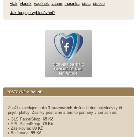
vlak
,
vláček
,
vagónek
,
vagón
,
mašinka
,
čísla
,
číslice
Jak funguje vyhledávání?
Zboží expedujeme
do 3 pracovních dnů
ode dne objednávky či
přijetí platby. Zásilky posíláme s těmito partnery v cenách od:
• GLS ParcelShop:
65 Kč
• PPL ParcelShop:
79 Kč
• Zásilkovna:
89 Kč
• Balíkovna:
99 Kč