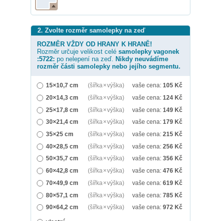
2. Zvolte rozměr samolepky na zeď
ROZMĚR VŽDY OD HRANY K HRANĚ!
Rozměr určuje velikost celé
samolepky
vagonek
:5722:
po nelepení na zeď.
Nikdy neuvádíme
rozměr části samolepky nebo jejího segmentu.
15×10,7 cm
(šířka × výška)
vaše cena:
105
Kč
20×14,3 cm
(šířka × výška)
vaše cena:
124
Kč
25×17,8 cm
(šířka × výška)
vaše cena:
149
Kč
30×21,4 cm
(šířka × výška)
vaše cena:
179
Kč
35×25 cm
(šířka × výška)
vaše cena:
215
Kč
40×28,5 cm
(šířka × výška)
vaše cena:
256
Kč
50×35,7 cm
(šířka × výška)
vaše cena:
356
Kč
60×42,8 cm
(šířka × výška)
vaše cena:
476
Kč
70×49,9 cm
(šířka × výška)
vaše cena:
619
Kč
80×57,1 cm
(šířka × výška)
vaše cena:
785
Kč
90×64,2 cm
(šířka × výška)
vaše cena:
972
Kč