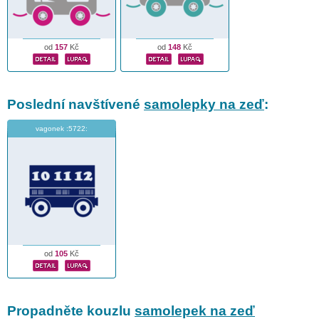
od
157
Kč
od
148
Kč
Poslední navštívené
samolepky na zeď
:
vagonek :5722:
od
105
Kč
Propadněte kouzlu
samolepek na zeď