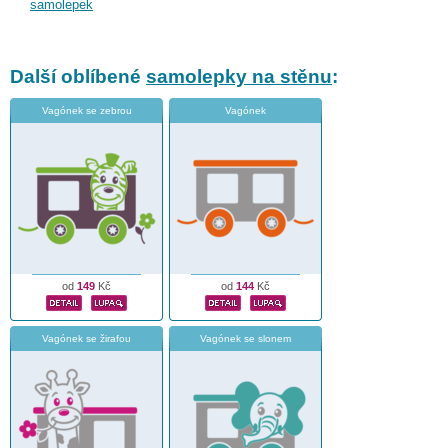
samolepek
Další oblíbené
samolepky na stěnu
:
Vagónek se zebrou
Vagónek
od
149
Kč
od
144
Kč
Vagónek se žirafou
Vagónek se slonem