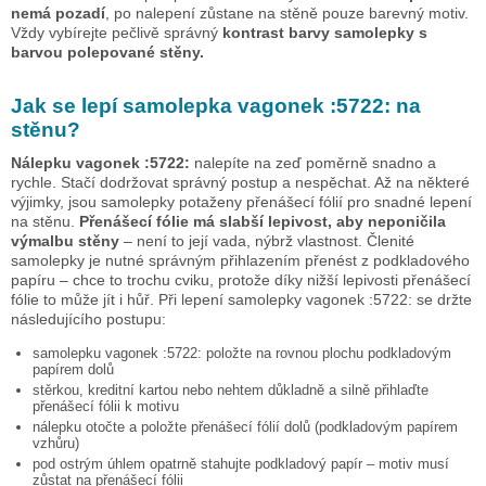
nemá pozadí
, po nalepení zůstane na stěně pouze barevný motiv.
Vždy vybírejte pečlivě správný
kontrast barvy samolepky s
barvou polepované stěny.
Jak se lepí samolepka
vagonek :5722:
na
stěnu?
Nálepku
vagonek :5722:
nalepíte na zeď poměrně snadno a
rychle. Stačí dodržovat správný postup a nespěchat. Až na některé
výjimky, jsou samolepky potaženy přenášecí fólií pro snadné lepení
na stěnu.
Přenášecí fólie má slabší lepivost, aby neponičila
výmalbu stěny
– není to její vada, nýbrž vlastnost. Členité
samolepky je nutné správným přihlazením přenést z podkladového
papíru – chce to trochu cviku, protože díky nižší lepivosti přenášecí
fólie to může jít i hůř. Při lepení samolepky
vagonek :5722:
se držte
následujícího postupu:
samolepku
vagonek :5722:
položte na rovnou plochu podkladovým
papírem dolů
stěrkou, kreditní kartou nebo nehtem důkladně a silně přihlaďte
přenášecí fólii k motivu
nálepku otočte a položte přenášecí fólií dolů (podkladovým papírem
vzhůru)
pod ostrým úhlem opatrně stahujte podkladový papír – motiv musí
zůstat na přenášecí fólii