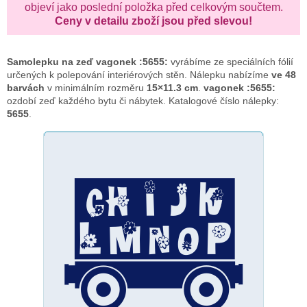
objeví jako poslední položka před celkovým součtem.
Ceny v detailu zboží jsou před slevou!
Samolepku na zeď
vagonek :5655:
vyrábíme ze speciálních fólií
určených k polepování interiérových stěn. Nálepku nabízíme
ve 48
barvách
v minimálním rozměru
15×11.3 cm
.
vagonek :5655:
ozdobí zeď každého bytu či nábytek. Katalogové číslo nálepky:
5655
.