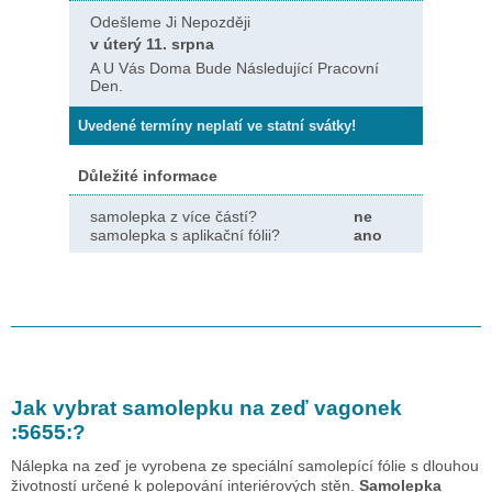
Odešleme Ji Nepozději
v úterý 11. srpna
A U Vás Doma Bude Následující Pracovní
Den.
Uvedené termíny neplatí ve statní svátky!
Důležité informace
samolepka z více částí?
ne
samolepka s aplikační fólii?
ano
Jak vybrat samolepku na zeď
vagonek
:5655:
?
Nálepka na zeď je vyrobena ze speciální samolepící fólie s dlouhou
životností určené k polepování interiérových stěn.
Samolepka