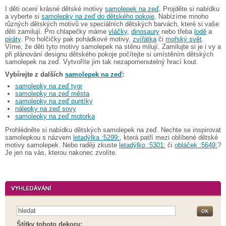
I děti ocení krásné dětské motivy
samolepek na zeď
. Projděte si nabídku
a vyberte si
samolepky na zeď do dětského pokoje
. Nabízíme mnoho
různých dětských motivů ve speciálních dětských barvách, které si vaše
děti zamilují. Pro chlapečky máme
vláčky
,
dinosaury
nebo třeba
lodě
a
piráty
. Pro holčičky pak pohádkové motivy,
zvířátka
či
mořský svět
.
Víme, že děti tyto motivy samolepek na stěnu milují. Zamilujte si je i vy a
při plánování designu dětského pokoje počítejte si umístěním dětských
samolepek na zeď. Vytvoříte jim tak nezapomenutelný hrací kout.
Vybírejte z dalších
samolepek na zeď
:
samolepky na zeď tygr
samolepky na zeď města
samolepky na zeď puntíky
nálepky na zeď sovy
samolepky na zeď motorka
Prohlédněte si nabídku dětských samolepek na zeď. Nechte se inspirovat
samolepkou s názvem
letadýlka :5299:
, která patří mezi oblíbené dětské
motivy samolepek. Nebo raději zkuste
letadýlko :5301:
či
obláček :5649:
?
Je jen na vás, kterou nakonec zvolíte.
Štítky tohoto dekoru: