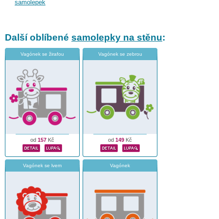
samolepek
Další oblíbené
samolepky na stěnu
:
Vagónek se žirafou
Vagónek se zebrou
od
157
Kč
od
149
Kč
Vagónek se lvem
Vagónek