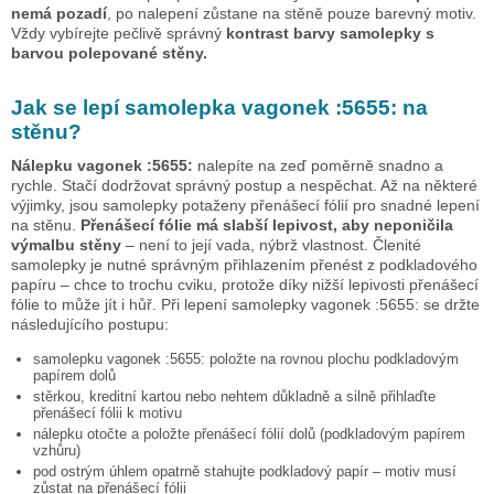
nemá pozadí
, po nalepení zůstane na stěně pouze barevný motiv.
Vždy vybírejte pečlivě správný
kontrast barvy samolepky s
barvou polepované stěny.
Jak se lepí samolepka
vagonek :5655:
na
stěnu?
Nálepku
vagonek :5655:
nalepíte na zeď poměrně snadno a
rychle. Stačí dodržovat správný postup a nespěchat. Až na některé
výjimky, jsou samolepky potaženy přenášecí fólií pro snadné lepení
na stěnu.
Přenášecí fólie má slabší lepivost, aby neponičila
výmalbu stěny
– není to její vada, nýbrž vlastnost. Členité
samolepky je nutné správným přihlazením přenést z podkladového
papíru – chce to trochu cviku, protože díky nižší lepivosti přenášecí
fólie to může jít i hůř. Při lepení samolepky
vagonek :5655:
se držte
následujícího postupu:
samolepku
vagonek :5655:
položte na rovnou plochu podkladovým
papírem dolů
stěrkou, kreditní kartou nebo nehtem důkladně a silně přihlaďte
přenášecí fólii k motivu
nálepku otočte a položte přenášecí fólií dolů (podkladovým papírem
vzhůru)
pod ostrým úhlem opatrně stahujte podkladový papír – motiv musí
zůstat na přenášecí fólii