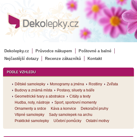
Dekolepky.cz
Průvodce nákupem
Poštovné a balné
Nejčastější dotazy
Recenze zákazníků
Kontakt
Dětské samolepky
Monogramy a jména
Rostliny
Zvířata
Budovy a známá místa
Postavy, siluety a tváře
Geometrické tvary a abstrakce
Citáty a texty
Hudba, noty, nástroje
Sport, sportovní momenty
Ornamenty a srdce
Káva a konvice
Dekorační pruhy
Vtipné samolepky
Sady samolepek na archu
Praktické samolepky
Učební pomůcky
Ostatní motivy