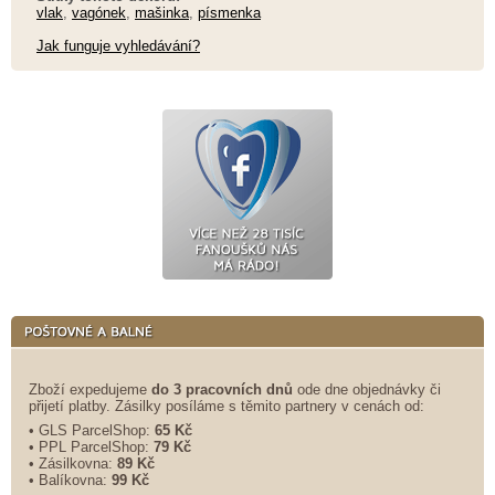
vlak
,
vagónek
,
mašinka
,
písmenka
Jak funguje vyhledávání?
Zboží expedujeme
do 3 pracovních dnů
ode dne objednávky či
přijetí platby. Zásilky posíláme s těmito partnery v cenách od:
• GLS ParcelShop:
65 Kč
• PPL ParcelShop:
79 Kč
• Zásilkovna:
89 Kč
• Balíkovna:
99 Kč