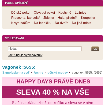
Dětský pokoj
Obývací pokoj
Kuchyně
Ložnice
Pracovna, kancelář
Jídelna
Hala, předsíň
Koupelna
K vypínačům
Na ledničku
Na dveře
Na jiná místa
Jak funguje vyhledávání?
vagonek :5655:
Samolepky na zeď
Archiv
dětské motivy
vagonek :5655: (5655)
HAPPY DAYS PRÁVĚ DNES
SLEVA 40 % NA VŠE
Stačí naskládat zboží do košíku a sleva se v něm