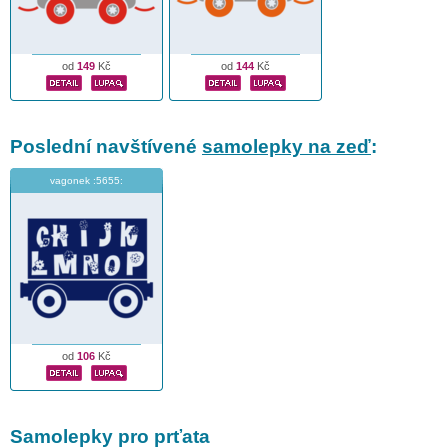
od
149
Kč
od
144
Kč
Poslední navštívené
samolepky na zeď
:
vagonek :5655:
od
106
Kč
Samolepky pro prťata