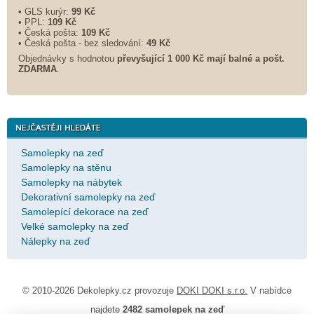
• GLS kurýr:
99 Kč
• PPL:
109 Kč
• Česká pošta:
109 Kč
• Česká pošta - bez sledování:
49 Kč
Objednávky s hodnotou
převyšující 1 000 Kč mají balné a
pošt.
ZDARMA
.
Samolepky na zeď
Samolepky na stěnu
Samolepky na nábytek
Dekorativní samolepky na zeď
Samolepící dekorace na zeď
Velké samolepky na zeď
Nálepky na zeď
© 2010-2026 Dekolepky.cz provozuje
DOKI DOKI s.r.o.
V nabídce
najdete
2482 samolepek na zeď