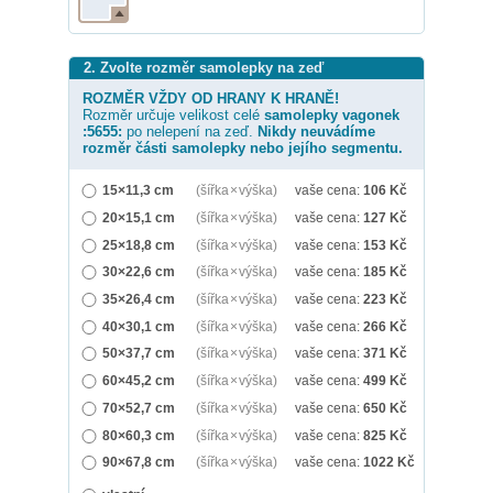
2. Zvolte rozměr samolepky na zeď
ROZMĚR VŽDY OD HRANY K HRANĚ!
Rozměr určuje velikost celé
samolepky
vagonek
:5655:
po nelepení na zeď.
Nikdy neuvádíme
rozměr části samolepky nebo jejího segmentu.
15×11,3 cm
(šířka × výška)
vaše cena:
106
Kč
20×15,1 cm
(šířka × výška)
vaše cena:
127
Kč
25×18,8 cm
(šířka × výška)
vaše cena:
153
Kč
30×22,6 cm
(šířka × výška)
vaše cena:
185
Kč
35×26,4 cm
(šířka × výška)
vaše cena:
223
Kč
40×30,1 cm
(šířka × výška)
vaše cena:
266
Kč
50×37,7 cm
(šířka × výška)
vaše cena:
371
Kč
60×45,2 cm
(šířka × výška)
vaše cena:
499
Kč
70×52,7 cm
(šířka × výška)
vaše cena:
650
Kč
80×60,3 cm
(šířka × výška)
vaše cena:
825
Kč
90×67,8 cm
(šířka × výška)
vaše cena:
1022
Kč