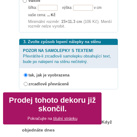
vlastní
šířka:
výška:
v cm
vaše cena:
...
Kč
Minimální rozměr:
15×11.3 cm
(106 Kč). Menší
rozměr nelze vyrobit.
3. Zvolte způsob lepení nálepky na stěnu
POZOR NA SAMOLEPKY S TEXTEM!
Převrátíte-li zrcadlově samolepku obsahující text,
bude po nalepení na stěnu nečitelný.
tak, jak je vyobrazena
zrcadlově převráceně
Prodej tohoto dekoru již
skončil.
Pokračujte na
titulní stránku
Když
objednáte dnes