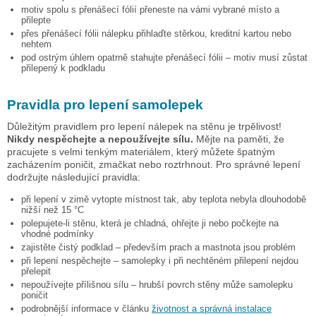
motiv spolu s přenášecí fólií přeneste na vámi vybrané místo a
přilepte
přes přenášecí fólii nálepku přihlaďte stěrkou, kreditní kartou nebo
nehtem
pod ostrým úhlem opatrně stahujte přenášecí fólii – motiv musí zůstat
přilepený k podkladu
Pravidla pro lepení samolepek
Důležitým pravidlem pro lepení nálepek na stěnu je trpělivost!
Nikdy nespěchejte a nepoužívejte sílu.
Mějte na paměti, že
pracujete s velmi tenkým materiálem, který můžete špatným
zacházením poničit, zmačkat nebo roztrhnout. Pro správné lepení
dodržujte následující pravidla:
při lepení v zimě vytopte místnost tak, aby teplota nebyla dlouhodobě
nižší než 15 °C
polepujete-li stěnu, která je chladná, ohřejte ji nebo počkejte na
vhodné podmínky
zajistěte čistý podklad – především prach a mastnota jsou problém
při lepení nespěchejte – samolepky i při nechtěném přilepení nejdou
přelepit
nepoužívejte přílišnou sílu – hrubší povrch stěny může samolepku
poničit
podrobnější informace v článku
životnost a správná instalace