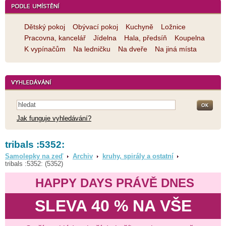
Dětský pokoj
Obývací pokoj
Kuchyně
Ložnice
Pracovna, kancelář
Jídelna
Hala, předsíň
Koupelna
K vypínačům
Na ledničku
Na dveře
Na jiná místa
Jak funguje vyhledávání?
tribals :5352:
Samolepky na zeď
Archiv
kruhy, spirály a ostatní
tribals :5352: (5352)
HAPPY DAYS PRÁVĚ DNES
SLEVA 40 % NA VŠE