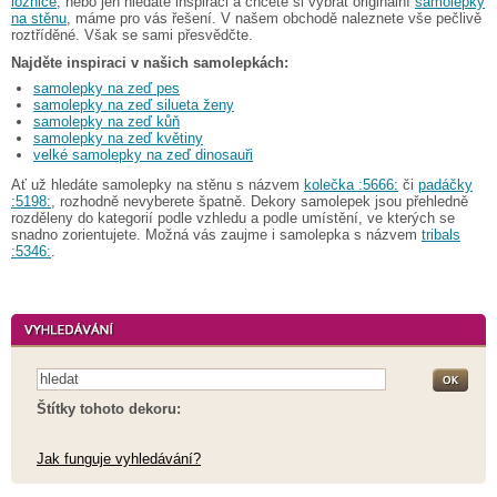
ložnice
, nebo jen hledáte inspiraci a chcete si vybrat originální
samolepky
na stěnu
, máme pro vás řešení. V našem obchodě naleznete vše pečlivě
roztříděné. Však se sami přesvědčte.
Najděte inspiraci v našich samolepkách:
samolepky na zeď pes
samolepky na zeď silueta ženy
samolepky na zeď kůň
samolepky na zeď květiny
velké samolepky na zeď dinosauři
Ať už hledáte samolepky na stěnu s názvem
kolečka :5666:
či
padáčky
:5198:
, rozhodně nevyberete špatně. Dekory samolepek jsou přehledně
rozděleny do kategorií podle vzhledu a podle umístění, ve kterých se
snadno zorientujete. Možná vás zaujme i samolepka s názvem
tribals
:5346:
.
Štítky tohoto dekoru:
Jak funguje vyhledávání?