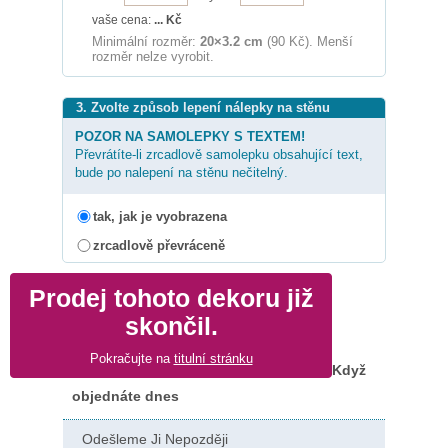
vaše cena:
...
Kč
Minimální rozměr:
20×3.2 cm
(90 Kč). Menší
rozměr nelze vyrobit.
3. Zvolte způsob lepení nálepky na stěnu
POZOR NA SAMOLEPKY S TEXTEM!
Převrátíte-li zrcadlově samolepku obsahující text,
bude po nalepení na stěnu nečitelný.
tak, jak je vyobrazena
zrcadlově převráceně
Prodej tohoto dekoru již
skončil.
Pokračujte na
titulní stránku
Když
objednáte dnes
Odešleme Ji Nepozději