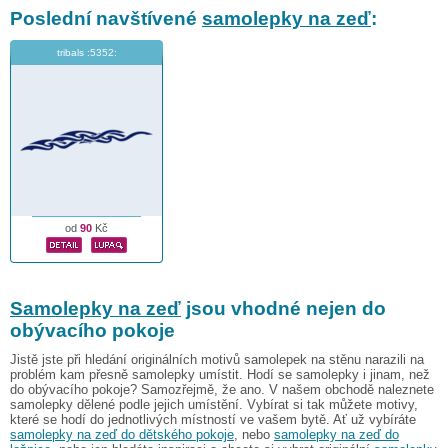
Poslední navštívené
samolepky na zeď
:
tribals :5352:
od
90
Kč
Samolepky na zeď
jsou vhodné nejen do
obývacího pokoje
Jistě jste při hledání originálních motivů samolepek na stěnu narazili na
problém kam přesně samolepky umístit. Hodí se samolepky i jinam, než
do obývacího pokoje? Samozřejmě, že ano. V našem obchodě naleznete
samolepky dělené podle jejich umístění. Vybírat si tak můžete motivy,
které se hodí do jednotlivých místností ve vašem bytě. Ať už vybíráte
samolepky na zeď do dětského pokoje
, nebo
samolepky na zeď do