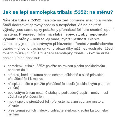
Jak se lepí samolepka
tribals :5352:
na stěnu?
Nálepku
tribals :5352:
nalepíte na zeď poměrně snadno a rychle.
Stačí dodržovat správný postup a nespěchat. Až na některé
výjimky, jsou samolepky potaženy přenášecí fólií pro snadné lepení
na stěnu.
Přenášecí fólie má slabší lepivost, aby neponičila
výmalbu stěny
– není to její vada, nýbrž vlastnost. Členité
samolepky je nutné správným přihlazením přenést z podkladového
papíru – chce to trochu cviku, protože díky nižší lepivosti přenášecí
fólie to může jít i hůř. Při lepení samolepky
tribals :5352:
se držte
následujícího postupu:
samolepku
tribals :5352:
položte na rovnou plochu podkladovým
papírem dolů
stěrkou, kreditní kartou nebo nehtem důkladně a silně přihlaďte
přenášecí fólii k motivu
nálepku otočte a položte přenášecí fólií dolů (podkladovým papírem
vzhůru)
pod ostrým úhlem opatrně stahujte podkladový papír – motiv musí
zůstat na přenášecí fólii
motiv spolu s přenášecí fólií přeneste na vámi vybrané místo a
přilepte
přes přenášecí fólii nálepku přihlaďte stěrkou, kreditní kartou nebo
nehtem