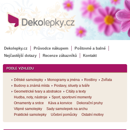
Dekolepky.cz
Průvodce nákupem
Poštovné a balné
Nejčastější dotazy
Recenze zákazníků
Kontakt
Dětské samolepky
Monogramy a jména
Rostliny
Zvířata
Budovy a známá místa
Postavy, siluety a tváře
Geometrické tvary a abstrakce
Citáty a texty
Hudba, noty, nástroje
Sport, sportovní momenty
Ornamenty a srdce
Káva a konvice
Dekorační pruhy
Vtipné samolepky
Sady samolepek na archu
Praktické samolepky
Učební pomůcky
Ostatní motivy