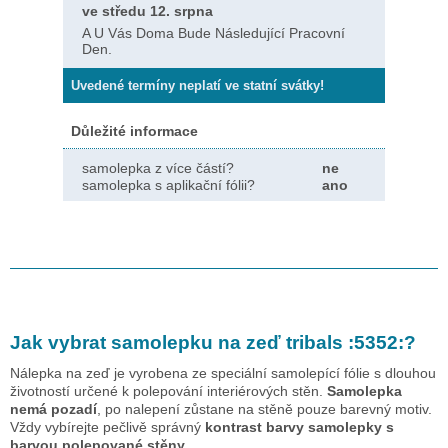
ve středu 12. srpna
A U Vás Doma Bude Následující Pracovní
Den.
Uvedené termíny neplatí ve statní svátky!
Důležité informace
samolepka z více částí?
ne
samolepka s aplikační fólii?
ano
Jak vybrat samolepku na zeď
tribals :5352:
?
Nálepka na zeď je vyrobena ze speciální samolepící fólie s dlouhou
životností určené k polepování interiérových stěn.
Samolepka
nemá pozadí
, po nalepení zůstane na stěně pouze barevný motiv.
Vždy vybírejte pečlivě správný
kontrast barvy samolepky s
barvou polepované stěny.