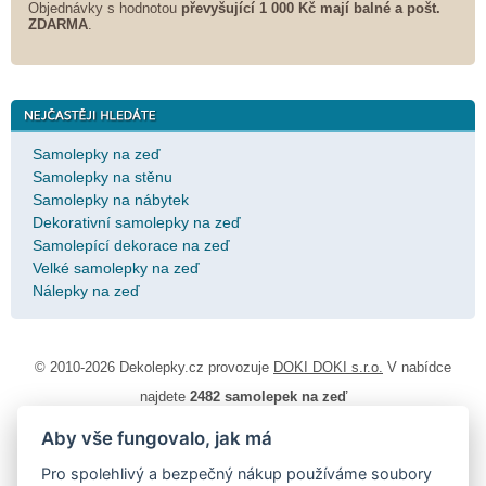
Objednávky s hodnotou
převyšující 1 000 Kč mají balné a
pošt.
ZDARMA
.
Samolepky na zeď
Samolepky na stěnu
Samolepky na nábytek
Dekorativní samolepky na zeď
Samolepící dekorace na zeď
Velké samolepky na zeď
Nálepky na zeď
© 2010-2026 Dekolepky.cz provozuje
DOKI DOKI s.r.o.
V nabídce
najdete
2482 samolepek na zeď
Aby vše fungovalo, jak má
Návod k lepení
|
Životnost samolepek na zeď
|
Magazín
|
Obchodní
podmínky
|
Ochrana osobních údajů
|
Cookies
|
Reklamační řád
|
Pro spolehlivý a bezpečný nákup používáme soubory