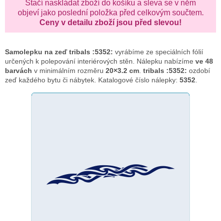
Stačí naskládat zboží do košíku a sleva se v něm
objeví jako poslední položka před celkovým součtem.
Ceny v detailu zboží jsou před slevou!
Samolepku na zeď
tribals :5352:
vyrábíme ze speciálních fólií
určených k polepování interiérových stěn. Nálepku nabízíme
ve 48
barvách
v minimálním rozměru
20×3.2 cm
.
tribals :5352:
ozdobí
zeď každého bytu či nábytek. Katalogové číslo nálepky:
5352
.