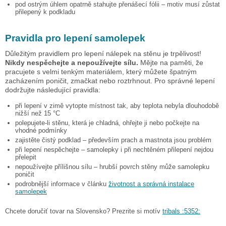
pod ostrým úhlem opatrně stahujte přenášecí fólii – motiv musí zůstat
přilepený k podkladu
Pravidla pro lepení samolepek
Důležitým pravidlem pro lepení nálepek na stěnu je trpělivost!
Nikdy nespěchejte a nepoužívejte sílu.
Mějte na paměti, že
pracujete s velmi tenkým materiálem, který můžete špatným
zacházením poničit, zmačkat nebo roztrhnout. Pro správné lepení
dodržujte následující pravidla:
při lepení v zimě vytopte místnost tak, aby teplota nebyla dlouhodobě
nižší než 15 °C
polepujete-li stěnu, která je chladná, ohřejte ji nebo počkejte na
vhodné podmínky
zajistěte čistý podklad – především prach a mastnota jsou problém
při lepení nespěchejte – samolepky i při nechtěném přilepení nejdou
přelepit
nepoužívejte přílišnou sílu – hrubší povrch stěny může samolepku
poničit
podrobnější informace v článku
životnost a správná instalace
samolepek
Chcete doručiť tovar na Slovensko? Prezrite si motív
tribals :5352: