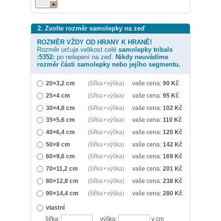
2. Zvolte rozměr samolepky na zeď
ROZMĚR VŽDY OD HRANY K HRANĚ!
Rozměr určuje velikost celé
samolepky
tribals
:5352:
po nelepení na zeď.
Nikdy neuvádíme
rozměr části samolepky nebo jejího segmentu.
20×3,2 cm
(šířka × výška)
vaše cena:
90
Kč
25×4 cm
(šířka × výška)
vaše cena:
95
Kč
30×4,8 cm
(šířka × výška)
vaše cena:
102
Kč
35×5,6 cm
(šířka × výška)
vaše cena:
110
Kč
40×6,4 cm
(šířka × výška)
vaše cena:
120
Kč
50×8 cm
(šířka × výška)
vaše cena:
142
Kč
60×9,6 cm
(šířka × výška)
vaše cena:
169
Kč
70×11,2 cm
(šířka × výška)
vaše cena:
201
Kč
80×12,8 cm
(šířka × výška)
vaše cena:
238
Kč
90×14,4 cm
(šířka × výška)
vaše cena:
280
Kč
vlastní
šířka:
výška:
v cm