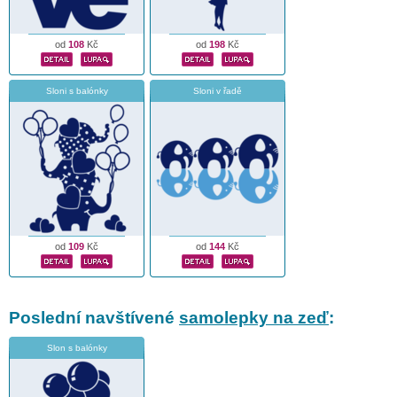
od
108
Kč
od
198
Kč
Sloni s balónky
Sloni v řadě
od
109
Kč
od
144
Kč
Poslední navštívené
samolepky na zeď
:
Slon s balónky