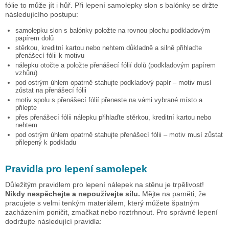
fólie to může jít i hůř. Při lepení samolepky
slon s balónky
se držte
následujícího postupu:
samolepku
slon s balónky
položte na rovnou plochu podkladovým
papírem dolů
stěrkou, kreditní kartou nebo nehtem důkladně a silně přihlaďte
přenášecí fólii k motivu
nálepku otočte a položte přenášecí fólií dolů (podkladovým papírem
vzhůru)
pod ostrým úhlem opatrně stahujte podkladový papír – motiv musí
zůstat na přenášecí fólii
motiv spolu s přenášecí fólií přeneste na vámi vybrané místo a
přilepte
přes přenášecí fólii nálepku přihlaďte stěrkou, kreditní kartou nebo
nehtem
pod ostrým úhlem opatrně stahujte přenášecí fólii – motiv musí zůstat
přilepený k podkladu
Pravidla pro lepení samolepek
Důležitým pravidlem pro lepení nálepek na stěnu je trpělivost!
Nikdy nespěchejte a nepoužívejte sílu.
Mějte na paměti, že
pracujete s velmi tenkým materiálem, který můžete špatným
zacházením poničit, zmačkat nebo roztrhnout. Pro správné lepení
dodržujte následující pravidla: