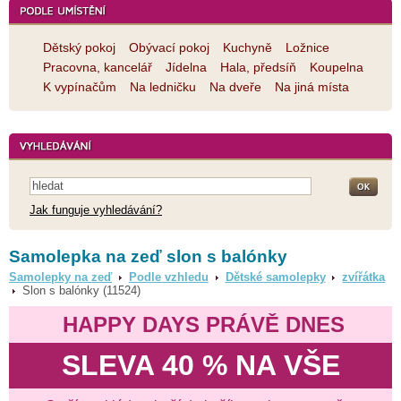
Dětský pokoj
Obývací pokoj
Kuchyně
Ložnice
Pracovna, kancelář
Jídelna
Hala, předsíň
Koupelna
K vypínačům
Na ledničku
Na dveře
Na jiná místa
Jak funguje vyhledávání?
Samolepka na zeď slon s balónky
Samolepky na zeď
Podle vzhledu
Dětské samolepky
zvířátka
Slon s balónky (11524)
HAPPY DAYS PRÁVĚ DNES
SLEVA 40 % NA VŠE