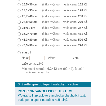
15,5×30 cm
(šířka × výška)
vaše cena:
152
Kč
18,1×35 cm
(šířka × výška)
vaše cena:
178
Kč
20,7×40 cm
(šířka × výška)
vaše cena:
208
Kč
25,8×50 cm
(šířka × výška)
vaše cena:
279
Kč
31×60 cm
(šířka × výška)
vaše cena:
367
Kč
36,2×70 cm
(šířka × výška)
vaše cena:
471
Kč
41,3×80 cm
(šířka × výška)
vaše cena:
590
Kč
46,5×90 cm
(šířka × výška)
vaše cena:
726
Kč
vlastní
šířka:
výška:
v cm
vaše cena:
...
Kč
Minimální rozměr:
6.2×12 cm
(92 Kč). Menší
rozměr nelze vyrobit.
3. Zvolte způsob lepení nálepky na stěnu
POZOR NA SAMOLEPKY S TEXTEM!
Převrátíte-li zrcadlově samolepku obsahující text,
bude po nalepení na stěnu nečitelný.