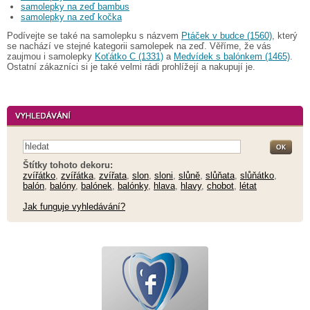
samolepky na zeď bambus
samolepky na zeď kočka
Podívejte se také na samolepku s názvem
Ptáček v budce (1560)
, který
se nachází ve stejné kategorii samolepek na zeď. Věříme, že vás
zaujmou i samolepky
Koťátko C (1331)
a
Medvídek s balónkem (1465)
.
Ostatní zákazníci si je také velmi rádi prohlížejí a nakupují je.
Štítky tohoto dekoru:
zvířátko
,
zvířátka
,
zvířata
,
slon
,
sloni
,
slůně
,
slůňata
,
slůňátko
,
balón
,
balóny
,
balónek
,
balónky
,
hlava
,
hlavy
,
chobot
,
létat
Jak funguje vyhledávání?