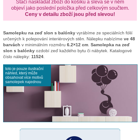
Stačí naskládat zboží do košíku a sleva se v něm
objeví jako poslední položka před celkovým součtem.
Ceny v detailu zboží jsou před slevou!
Samolepku na zeď
slon s balónky
vyrábíme ze speciálních fólií
určených k polepování interiérových stěn. Nálepku nabízíme
ve 48
barvách
v minimálním rozměru
6.2×12 cm
.
Samolepka na zeď
slon s balónky
ozdobí zeď každého bytu či nábytek. Katalogové
číslo nálepky:
11524
.
toto je pouze ilustrační
náhled, který může
obsahovat více motivů
samolepek najednou