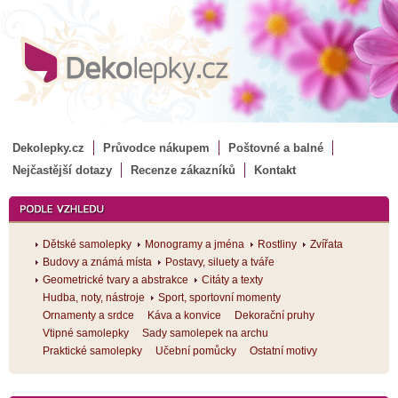
Dekolepky.cz
Průvodce nákupem
Poštovné a balné
Nejčastější dotazy
Recenze zákazníků
Kontakt
Dětské samolepky
Monogramy a jména
Rostliny
Zvířata
Budovy a známá místa
Postavy, siluety a tváře
Geometrické tvary a abstrakce
Citáty a texty
Hudba, noty, nástroje
Sport, sportovní momenty
Ornamenty a srdce
Káva a konvice
Dekorační pruhy
Vtipné samolepky
Sady samolepek na archu
Praktické samolepky
Učební pomůcky
Ostatní motivy