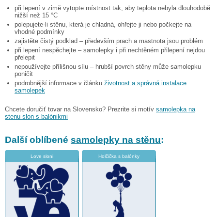
při lepení v zimě vytopte místnost tak, aby teplota nebyla dlouhodobě
nižší než 15 °C
polepujete-li stěnu, která je chladná, ohřejte ji nebo počkejte na
vhodné podmínky
zajistěte čistý podklad – především prach a mastnota jsou problém
při lepení nespěchejte – samolepky i při nechtěném přilepení nejdou
přelepit
nepoužívejte přílišnou sílu – hrubší povrch stěny může samolepku
poničit
podrobnější informace v článku
životnost a správná instalace
samolepek
Chcete doručiť tovar na Slovensko? Prezrite si motív
samolepka na
stenu slon s balónikmi
Další oblíbené
samolepky na stěnu
:
Love sloni
Holčička s balónky