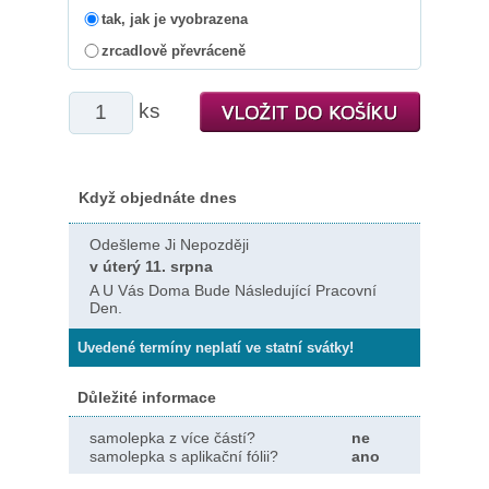
tak, jak je vyobrazena
zrcadlově převráceně
ks
Když objednáte dnes
Odešleme Ji Nepozději
v úterý 11. srpna
A U Vás Doma Bude Následující Pracovní
Den.
Uvedené termíny neplatí ve statní svátky!
Důležité informace
samolepka z více částí?
ne
samolepka s aplikační fólii?
ano