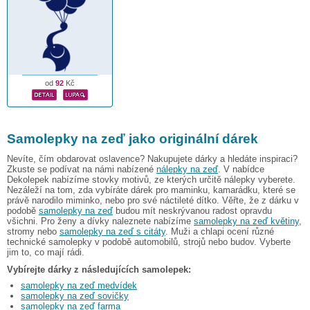
od
92
Kč
Samolepky na zeď jako originální dárek
Nevíte, čím obdarovat oslavence? Nakupujete dárky a hledáte inspiraci?
Zkuste se podívat na námi nabízené
nálepky na zeď
. V nabídce
Dekolepek nabízíme stovky motivů, ze kterých určitě nálepky vyberete.
Nezáleží na tom, zda vybíráte dárek pro maminku, kamarádku, které se
právě narodilo miminko, nebo pro své náctileté dítko. Věřte, že z dárku v
podobě
samolepky na zeď
budou mít neskrývanou radost opravdu
všichni. Pro ženy a dívky naleznete nabízíme
samolepky na zeď květiny
,
stromy nebo
samolepky na zeď s citáty
. Muži a chlapi ocení různé
technické samolepky v podobě automobilů, strojů nebo budov. Vyberte
jim to, co mají rádi.
Vybírejte dárky z následujících samolepek:
samolepky na zeď medvídek
samolepky na zeď sovičky
samolepky na zeď farma