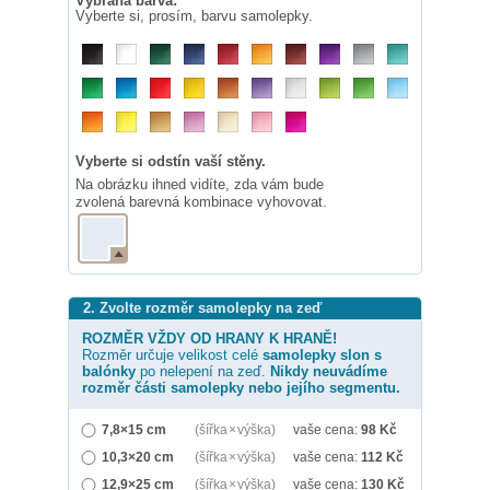
Vybraná barva:
Vyberte si, prosím, barvu samolepky.
Vyberte si odstín vaší stěny.
Na obrázku ihned vidíte, zda vám bude
zvolená barevná kombinace vyhovovat.
2. Zvolte rozměr samolepky na zeď
ROZMĚR VŽDY OD HRANY K HRANĚ!
Rozměr určuje velikost celé
samolepky
slon s
balónky
po nelepení na zeď.
Nikdy neuvádíme
rozměr části samolepky nebo jejího segmentu.
7,8×15 cm
(šířka × výška)
vaše cena:
98
Kč
10,3×20 cm
(šířka × výška)
vaše cena:
112
Kč
12,9×25 cm
(šířka × výška)
vaše cena:
130
Kč