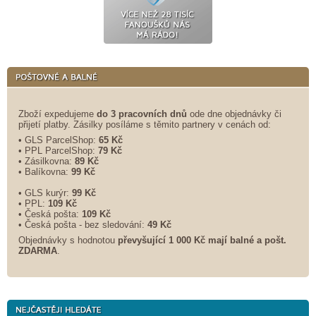
Zboží expedujeme
do 3 pracovních dnů
ode dne objednávky či
přijetí platby. Zásilky posíláme s těmito partnery v cenách od:
• GLS ParcelShop:
65 Kč
• PPL ParcelShop:
79 Kč
• Zásilkovna:
89 Kč
• Balíkovna:
99 Kč
• GLS kurýr:
99 Kč
• PPL:
109 Kč
• Česká pošta:
109 Kč
• Česká pošta - bez sledování:
49 Kč
Objednávky s hodnotou
převyšující 1 000 Kč mají balné a
pošt.
ZDARMA
.