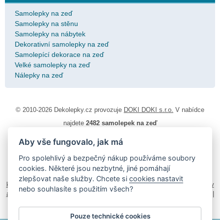
Samolepky na zeď
Samolepky na stěnu
Samolepky na nábytek
Dekorativní samolepky na zeď
Samolepící dekorace na zeď
Velké samolepky na zeď
Nálepky na zeď
© 2010-2026 Dekolepky.cz provozuje
DOKI DOKI s.r.o.
V nabídce
najdete
2482 samolepek na zeď
Aby vše fungovalo, jak má
Návod k lepení
|
Životnost samolepek na zeď
|
Magazín
|
Obchodní
podmínky
|
Ochrana osobních údajů
|
Cookies
|
Reklamační řád
|
Pro spolehlivý a bezpečný nákup používáme soubory
Impressum
cookies. Některé jsou nezbytné, jiné pomáhají
samolepky na auto
|
fotomagnetky na lednici
|
fotokalendáře
|
zlepšovat naše služby. Chcete si
cookies nastavit
kühlschrank fotomagnete
|
foto magnesy na lodówkę
|
samolepky dieťa v
nebo souhlasíte s použitím všech?
aute
|
logoprinty
|
nálepky na stenu
|
dárky pro ženy
|
zakázkový 3d tisk
|
hodinový manžel česká lípa
|
živicové nálepky
Pouze technické cookies