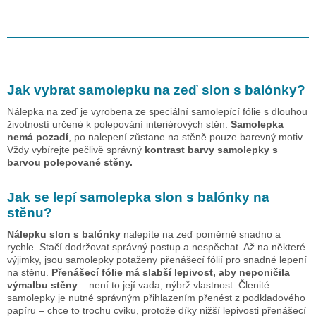
Jak vybrat samolepku na zeď
slon s balónky
?
Nálepka na zeď je vyrobena ze speciální samolepící fólie s dlouhou
životností určené k polepování interiérových stěn.
Samolepka
nemá pozadí
, po nalepení zůstane na stěně pouze barevný motiv.
Vždy vybírejte pečlivě správný
kontrast barvy samolepky s
barvou polepované stěny.
Jak se lepí samolepka
slon s balónky
na
stěnu?
Nálepku
slon s balónky
nalepíte na zeď poměrně snadno a
rychle. Stačí dodržovat správný postup a nespěchat. Až na některé
výjimky, jsou samolepky potaženy přenášecí fólií pro snadné lepení
na stěnu.
Přenášecí fólie má slabší lepivost, aby neponičila
výmalbu stěny
– není to její vada, nýbrž vlastnost. Členité
samolepky je nutné správným přihlazením přenést z podkladového
papíru – chce to trochu cviku, protože díky nižší lepivosti přenášecí