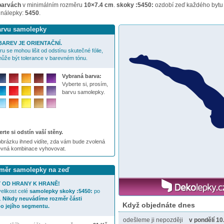
barvách
v minimálním rozměru
10×7.4 cm
.
skoky :5450:
ozdobí zeď každého bytu 
 nálepky:
5450
.
barvu samolepky
AREV JE ORIENTAČNÍ.
u se mohou lišit od odstínu skutečné fólie,
ůže být tolerance v barevném tónu.
Vybraná barva:
Vyberte si, prosím,
barvu samolepky.
rte si odstín vaší stěny.
brázku ihned vidíte, zda vám bude zvolená
evná kombinace vyhovovat.
ozměr samolepky na zeď
 OD HRANY K HRANĚ!
elikost celé
samolepky
skoky :5450:
po
.
Nikdy neuvádíme rozměr části
Když objednáte dnes
o jejího segmentu.
odešleme ji nepozději
v pondělí 10