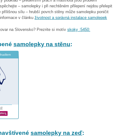
stý podklad – především prach a mastnota jsou problém
espěchejte – samolepky i při nechtěném přilepení nejdou přelepit
 přílišnou sílu – hrubší povrch stěny může samolepku poničit
 informace v článku
životnost a správná instalace samolepek
tovar na Slovensko? Prezrite si motív
skoky :5450:
íbené
samolepky na stěnu
:
vihadlem
Kč
navštívené
samolepky na zeď
: