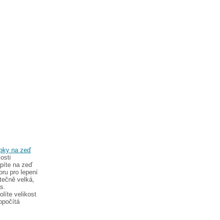
pky na zeď
osti
epíte na zeď
ru pro lepení
tečně velká,
s.
líte velikost
opočítá