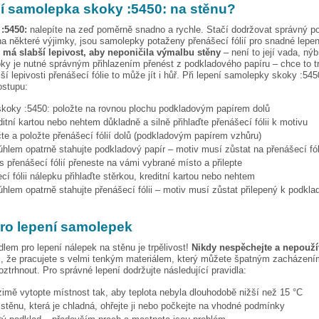
pí samolepka
skoky :5450:
na stěnu?
:5450:
nalepíte na zeď poměrně snadno a rychle. Stačí dodržovat správný p
a některé výjimky, jsou samolepky potaženy přenášecí fólií pro snadné lepen
e má slabší lepivost, aby neponičila výmalbu stěny
– není to její vada, nýb
ky je nutné správným přihlazením přenést z podkladového papíru – chce to t
ší lepivosti přenášecí fólie to může jít i hůř. Při lepení samolepky
skoky :545
ostupu:
skoky :5450:
položte na rovnou plochu podkladovým papírem dolů
ditní kartou nebo nehtem důkladně a silně přihlaďte přenášecí fólii k motivu
te a položte přenášecí fólií dolů (podkladovým papírem vzhůru)
hlem opatrně stahujte podkladový papír – motiv musí zůstat na přenášecí fól
s přenášecí fólií přeneste na vámi vybrané místo a přilepte
cí fólii nálepku přihlaďte stěrkou, kreditní kartou nebo nehtem
hlem opatrně stahujte přenášecí fólii – motiv musí zůstat přilepený k podkla
pro lepení samolepek
dlem pro lepení nálepek na stěnu je trpělivost!
Nikdy nespěchejte a nepoužív
, že pracujete s velmi tenkým materiálem, který můžete špatným zacházením
ztrhnout. Pro správné lepení dodržujte následující pravidla:
 zimě vytopte místnost tak, aby teplota nebyla dlouhodobě nižší než 15 °C
i stěnu, která je chladná, ohřejte ji nebo počkejte na vhodné podmínky