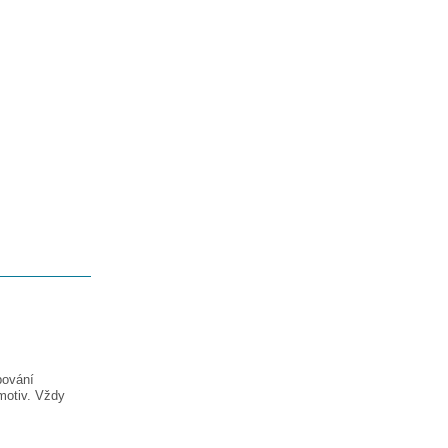
pování
motiv. Vždy