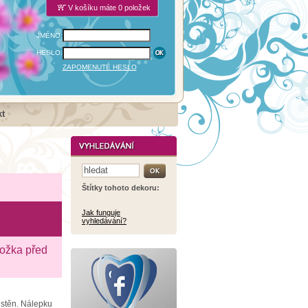
V košíku máte 0 položek
JMÉNO:
HESLO:
ZAPOMENUTÉ HESLO
t
Štítky tohoto dekoru:
Jak funguje
vyhledávání?
ložka před
 stěn. Nálepku