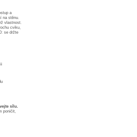
ostup a
í na stěnu.
rž vlastnost.
rochu cviku,
0:
se držte
ii
du
ejte sílu.
 poničit,