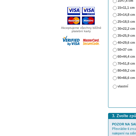
10×7,4 cm
15×11,1 cm
20×14,8 cm
25×18,5 cm
Akceptujeme všechny běžné
30×22,2 cm
platební karty
35×25,9 cm
40×29,6 cm
50×37 cm
60×44,4 cm
70×51,8 cm
80×59,2 cm
90×66,6 cm
vlastní
3. Zvolte zp
POZOR NA SA
Převrátíte-li zr
nalepení na stěn