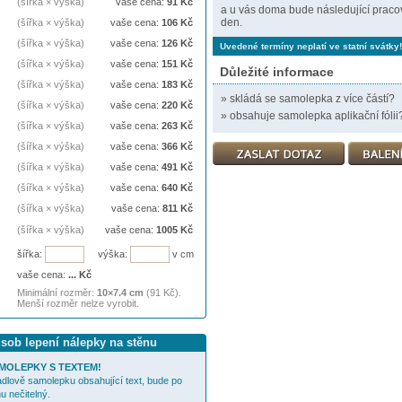
(šířka × výška)
vaše cena:
91
Kč
a u vás doma bude následující praco
den.
(šířka × výška)
vaše cena:
106
Kč
(šířka × výška)
vaše cena:
126
Kč
Uvedené termíny neplatí ve statní svátky!
(šířka × výška)
vaše cena:
151
Kč
Důležité informace
(šířka × výška)
vaše cena:
183
Kč
»
skládá se samolepka z více částí?
(šířka × výška)
vaše cena:
220
Kč
»
obsahuje samolepka aplikační fólii
(šířka × výška)
vaše cena:
263
Kč
(šířka × výška)
vaše cena:
366
Kč
(šířka × výška)
vaše cena:
491
Kč
(šířka × výška)
vaše cena:
640
Kč
(šířka × výška)
vaše cena:
811
Kč
(šířka × výška)
vaše cena:
1005
Kč
šířka:
výška:
v cm
vaše cena:
...
Kč
Minimální rozměr:
10×7.4 cm
(91 Kč).
Menší rozměr nelze vyrobit.
ůsob lepení nálepky na stěnu
MOLEPKY S TEXTEM!
cadlově samolepku obsahující text, bude po
u nečitelný.