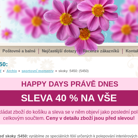
Poštovné a balné
Nejčastější dotazy
Recenze zákazníků
Kontak
50:
ď
Archiv
sportovní momenty
skoky :5450: (5450)
HAPPY DAYS PRÁVĚ DNES
SLEVA 40 % NA VŠE
kládat zboží do košíku a sleva se v něm objeví jako poslední po
celkovým součtem.
Ceny v detailu zboží jsou před slevou!
zeď
skoky :5450:
vyrábíme ze speciálních fólií určených k polepování interiérových