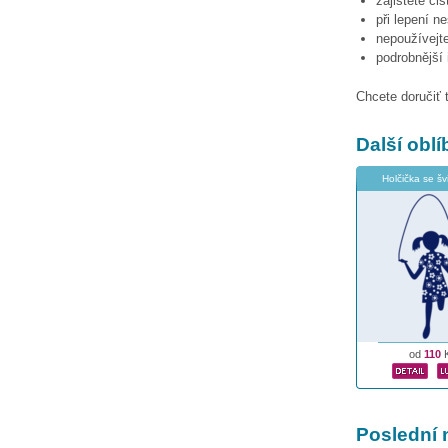
zajistěte či
při lepení n
nepoužívejte
podrobnější
Chcete doručiť 
Další obl
Holčička se š
od
110
Poslední 