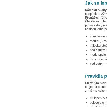
Jak se le
Nálepku
skoky 
nespěchat. Až n
Přenášecí fóli
Členité samolep
protože díky niž
následujícího p
samolepku
stěrkou, kre
nálepku otoč
pod ostrým ú
motiv spolu 
přes přenáše
pod ostrým ú
Pravidla 
Důležitým pravi
Mějte na paměti
zmačkat nebo ro
při lepení v
polepujete-l