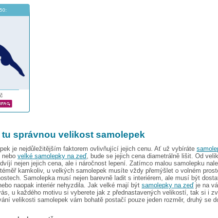
50:
č
i tu správnou velikost samolepek
pek je nejdůležitějším faktorem ovlivňující jejich cenu. Ať už vybíráte
samole
nebo
velké samolepky na zeď
, bude se jejich cena diametrálně lišit. Od velik
víjí nejen jejich cena, ale i náročnost lepení. Zatímco malou samolepku nal
téměř kamkoliv, u velkých samolepek musíte vždy přemýšlet o volném prosto
stech. Samolepka musí nejen barevně ladit s interiérem, ale musí být dosta
ebo naopak interiér nehyzdila. Jak velké mají být
samolepky na zeď
je na vá
, u každého motivu si vyberete jak z přednastavených velikostí, tak si i zvo
vání velikosti samolepek vám bohatě postačí pouze jeden rozměr, druhý se d