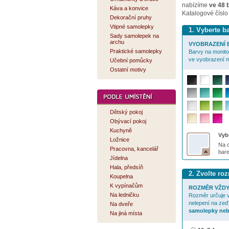
nabízíme
ve 48 
Káva a konvice
Katalogové číslo
Dekorační pruhy
Vtipné samolepky
1. Vyberte 
Sady samolepek na
archu
VYOBRAZENÍ B
Praktické samolepky
Barvy na monitor
ve vyobrazení m
Učební pomůcky
Ostatní motivy
Dětský pokoj
Obývací pokoj
Kuchyně
Vybe
Ložnice
Na o
Pracovna, kancelář
bar
Jídelna
Hala, předsíň
2. Zvolte r
Koupelna
K vypínačům
ROZMĚR VŽDY
Na ledničku
Rozměr určuje v
nelepení na zeď
Na dveře
samolepky neb
Na jiná místa