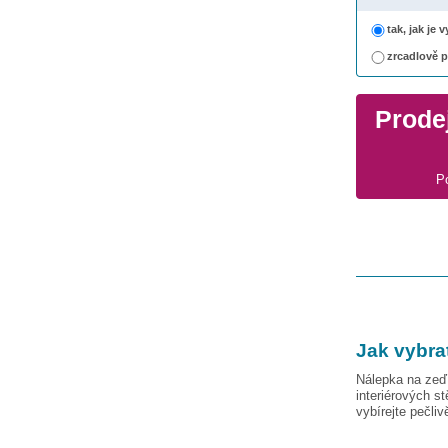
tak, jak je
zrcadlově 
Prodej
P
Jak vybra
Nálepka na zeď 
interiérových s
vybírejte pečli