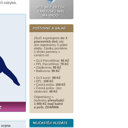
či nábytek.
Zboží expedujeme
do 3
pracovních dnů
ode
dne objednávky či přijetí
platby. Zásilky posíláme
s těmito partnery v
cenách od:
• GLS ParcelShop:
65 Kč
• PPL ParcelShop:
79 Kč
• Zásilkovna:
89 Kč
• Balíkovna:
99 Kč
• GLS kurýr:
99 Kč
• PPL:
109 Kč
• Česká pošta:
109 Kč
• Česká pošta - bez
sledování:
49 Kč
Objednávky s
hodnotou
převyšující
1 000 Kč mají balné
a
pošt. ZDARMA
.
. srpna