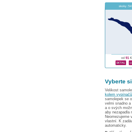
skoky :54
od
91
K
Vyberte s
Velikost samole
kolem vypínačů
samolepek se od
velmi snadno a 
a o svých možno
aby nezapadla n
Neomezujeme vás
vlastní. K zadá
automaticky.