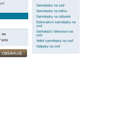
vní
Samolepky na zeď
Samolepky na stěnu
Samolepky na nábytek
Dekorativní samolepky na
zeď
Samolepící dekorace na
ne
zeď
?
ano
Velké samolepky na zeď
Nálepky na zeď