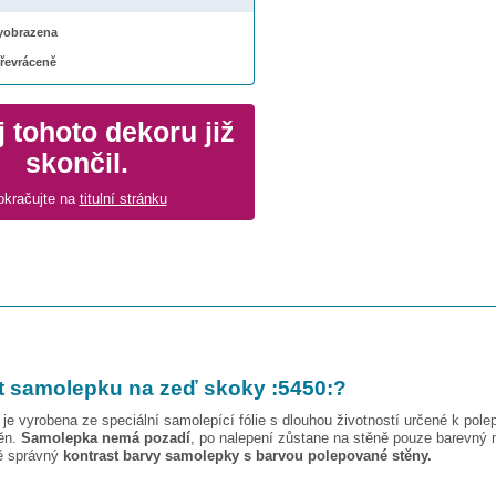
 vyobrazena
převráceně
 tohoto dekoru již
skončil.
okračujte na
titulní stránku
t samolepku na zeď
skoky :5450:
?
je vyrobena ze speciální samolepící fólie s dlouhou životností určené k pole
těn.
Samolepka nemá pozadí
, po nalepení zůstane na stěně pouze barevný 
vě správný
kontrast barvy samolepky s barvou polepované stěny.