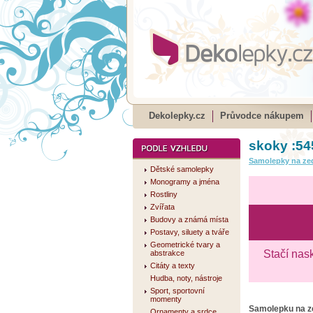
Dekolepky.cz
Průvodce nákupem
skoky :54
Samolepky na ze
Dětské samolepky
Monogramy a jména
Rostliny
Zvířata
Budovy a známá místa
Postavy, siluety a tváře
Geometrické tvary a
Stačí nas
abstrakce
Citáty a texty
Hudba, noty, nástroje
Sport, sportovní
momenty
Samolepku na 
Ornamenty a srdce