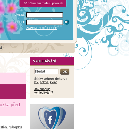
V košíku máte 0 položek
JMÉNO:
HESLO:
ZAPOMENUTÉ HESLO
t
Štítky tohoto dekoru:
lev
,
šelma
,
zvíře
Jak funguje
vyhledávání?
ložka před
 stěn. Nálepku