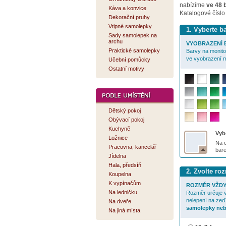
nabízíme
ve 48 
Káva a konvice
Katalogové číslo
Dekorační pruhy
Vtipné samolepky
1. Vyberte 
Sady samolepek na
archu
VYOBRAZENÍ B
Praktické samolepky
Barvy na monitor
ve vyobrazení m
Učební pomůcky
Ostatní motivy
Dětský pokoj
Obývací pokoj
Kuchyně
Vybe
Ložnice
Na o
Pracovna, kancelář
bar
Jídelna
Hala, předsíň
2. Zvolte r
Koupelna
K vypínačům
ROZMĚR VŽDY
Na ledničku
Rozměr určuje v
nelepení na zeď
Na dveře
samolepky neb
Na jiná místa