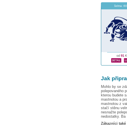
šelma :60
od
91
K
Jak připr
Mohlo by se zdá
polepovaného po
kterou budete s
mastnotou a pr
mastnotou z va
stačí stěnu vel
nesnažte polepo
nedostatky. Ba 
Zákazníci také