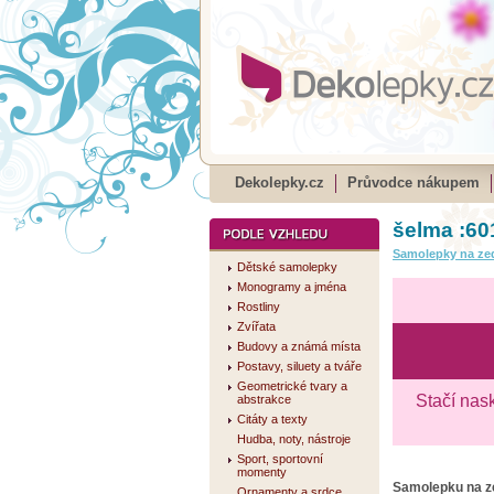
Dekolepky.cz
Průvodce nákupem
šelma :60
Samolepky na ze
Dětské samolepky
Monogramy a jména
Rostliny
Zvířata
Budovy a známá místa
Postavy, siluety a tváře
Geometrické tvary a
Stačí nas
abstrakce
Citáty a texty
Hudba, noty, nástroje
Sport, sportovní
momenty
Samolepku na 
Ornamenty a srdce