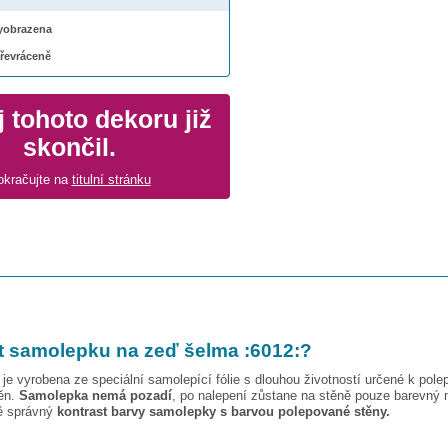
 vyobrazena
převráceně
 tohoto dekoru již
skončil.
okračujte na
titulní stránku
t samolepku na zeď
šelma :6012:
?
je vyrobena ze speciální samolepící fólie s dlouhou životností určené k pole
těn.
Samolepka nemá pozadí
, po nalepení zůstane na stěně pouze barevný 
vě správný
kontrast barvy samolepky s barvou polepované stěny.