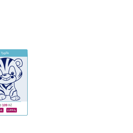
Tygřík
d
109
Kč