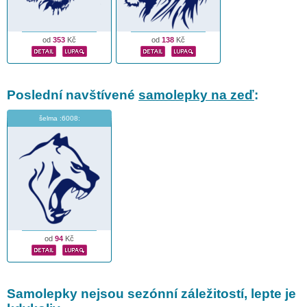
od
353
Kč
od
138
Kč
Poslední navštívené
samolepky na zeď
:
šelma :6008:
od
94
Kč
Samolepky nejsou sezónní záležitostí, lepte je