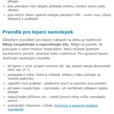
přilepte
přes přenášecí fólii nálepku přihlaďte stěrkou, kreditní kartou nebo
nehtem
pod ostrým úhlem opatrně stahujte přenášecí fólii – motiv musí zůstat
přilepený k podkladu
Pravidla pro lepení samolepek
Důležitým pravidlem pro lepení nálepek na stěnu je trpělivost!
Nikdy nespěchejte a nepoužívejte sílu.
Mějte na paměti, že
pracujete s velmi tenkým materiálem, který můžete špatným
zacházením poničit, zmačkat nebo roztrhnout. Pro správné lepení
dodržujte následující pravidla:
při lepení v zimě vytopte místnost tak, aby teplota nebyla dlouhodobě
nižší než 15 °C
polepujete-li stěnu, která je chladná, ohřejte ji nebo počkejte na
vhodné podmínky
zajistěte čistý podklad – především prach a mastnota jsou problém
při lepení nespěchejte – samolepky i při nechtěném přilepení nejdou
přelepit
nepoužívejte přílišnou sílu – hrubší povrch stěny může samolepku
poničit
podrobnější informace v článku
životnost a správná instalace
samolepek