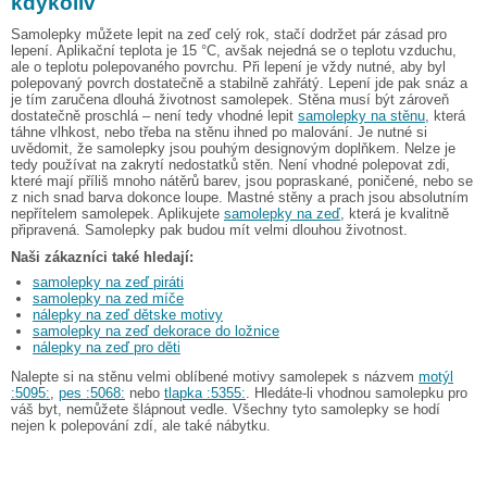
kdykoliv
Samolepky můžete lepit na zeď celý rok, stačí dodržet pár zásad pro
lepení. Aplikační teplota je 15 °C, avšak nejedná se o teplotu vzduchu,
ale o teplotu polepovaného povrchu. Při lepení je vždy nutné, aby byl
polepovaný povrch dostatečně a stabilně zahřátý. Lepení jde pak snáz a
je tím zaručena dlouhá životnost samolepek. Stěna musí být zároveň
dostatečně proschlá – není tedy vhodné lepit
samolepky na stěnu
, která
táhne vlhkost, nebo třeba na stěnu ihned po malování. Je nutné si
uvědomit, že samolepky jsou pouhým designovým doplňkem. Nelze je
tedy používat na zakrytí nedostatků stěn. Není vhodné polepovat zdi,
které mají příliš mnoho nátěrů barev, jsou popraskané, poničené, nebo se
z nich snad barva dokonce loupe. Mastné stěny a prach jsou absolutním
nepřítelem samolepek. Aplikujete
samolepky na zeď
, která je kvalitně
připravená. Samolepky pak budou mít velmi dlouhou životnost.
Naši zákazníci také hledají:
samolepky na zeď piráti
samolepky na zed míče
nálepky na zeď dětske motivy
samolepky na zeď dekorace do ložnice
nálepky na zeď pro děti
Nalepte si na stěnu velmi oblíbené motivy samolepek s názvem
motýl
:5095:
,
pes :5068:
nebo
tlapka :5355:
. Hledáte-li vhodnou samolepku pro
váš byt, nemůžete šlápnout vedle. Všechny tyto samolepky se hodí
nejen k polepování zdí, ale také nábytku.