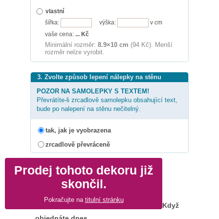
vlastní
šířka:
výška:
v cm
vaše cena:
...
Kč
Minimální rozměr:
8.9×10 cm
(94 Kč). Menší
rozměr nelze vyrobit.
3. Zvolte způsob lepení nálepky na stěnu
POZOR NA SAMOLEPKY S TEXTEM!
Převrátíte-li zrcadlově samolepku obsahující text,
bude po nalepení na stěnu nečitelný.
tak, jak je vyobrazena
zrcadlově převráceně
Prodej tohoto dekoru již
skončil.
Pokračujte na
titulní stránku
Když
objednáte dnes