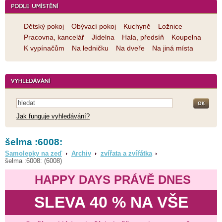
Dětský pokoj
Obývací pokoj
Kuchyně
Ložnice
Pracovna, kancelář
Jídelna
Hala, předsíň
Koupelna
K vypínačům
Na ledničku
Na dveře
Na jiná místa
Jak funguje vyhledávání?
šelma :6008:
Samolepky na zeď
Archiv
zvířata a zvířátka
šelma :6008: (6008)
HAPPY DAYS PRÁVĚ DNES
SLEVA 40 % NA VŠE