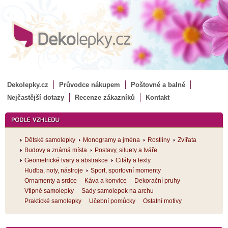
Dekolepky.cz
Průvodce nákupem
Poštovné a balné
Nejčastější dotazy
Recenze zákazníků
Kontakt
Dětské samolepky
Monogramy a jména
Rostliny
Zvířata
Budovy a známá místa
Postavy, siluety a tváře
Geometrické tvary a abstrakce
Citáty a texty
Hudba, noty, nástroje
Sport, sportovní momenty
Ornamenty a srdce
Káva a konvice
Dekorační pruhy
Vtipné samolepky
Sady samolepek na archu
Praktické samolepky
Učební pomůcky
Ostatní motivy