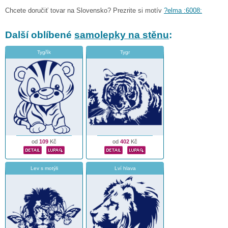
Chcete doručiť tovar na Slovensko? Prezrite si motív
?elma :6008:
Další oblíbené
samolepky na stěnu
:
Tygřík
Tygr
od
109
Kč
od
402
Kč
Lev s motýli
Lví hlava