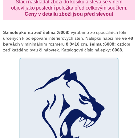
Stačí naskládat zboží do košíku a sleva se v něm
objeví jako poslední položka před celkovým součtem.
Ceny v detailu zboží jsou před slevou!
Samolepku na zeď
šelma :6008:
vyrábíme ze speciálních fólií
určených k polepování interiérových stěn. Nálepku nabízíme
ve 48
barvách
v minimálním rozměru
8.9×10 cm
.
šelma :6008:
ozdobí
zeď každého bytu či nábytek. Katalogové číslo nálepky:
6008
.