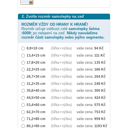
2. Zvolte rozměr samolepky na zeď
ROZMĚR VŽDY OD HRANY K HRANĚ!
Rozměr určuje velikost celé
samolepky
šelma
:6008:
po nelepení na zeď.
Nikdy neuvádíme
rozměr části samolepky nebo jejího segmentu.
8,9×10 cm
(šířka × výška)
vaše cena:
94
Kč
13,4×15 cm
(šířka × výška)
vaše cena:
111
Kč
17,8×20 cm
(šířka × výška)
vaše cena:
135
Kč
22,3×25 cm
(šířka × výška)
vaše cena:
166
Kč
26,7×30 cm
(šířka × výška)
vaše cena:
204
Kč
31,2×35 cm
(šířka × výška)
vaše cena:
249
Kč
35,6×40 cm
(šířka × výška)
vaše cena:
300
Kč
44,5×50 cm
(šířka × výška)
vaše cena:
424
Kč
53,4×60 cm
(šířka × výška)
vaše cena:
575
Kč
62,3×70 cm
(šířka × výška)
vaše cena:
753
Kč
71,2×80 cm
(šířka × výška)
vaše cena:
959
Kč
80,1×90 cm
(šířka × výška)
vaše cena:
1193
Kč