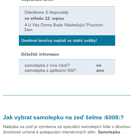
Odešleme Ji Nepozději
ve středu 12. srpna
A U Vás Doma Bude Následující Pracovní
Den.
Uvedené termíny neplatí ve statní svátky!
Důležité informace
samolepka z více částí?
ne
samolepka s aplikační fólii?
ano
Jak vybrat samolepku na zeď
šelma :6008:
?
Nálepka na zeď je vyrobena ze speciální samolepící fólie s dlouhou
životností určené k polepování interiérových stěn.
Samolepka