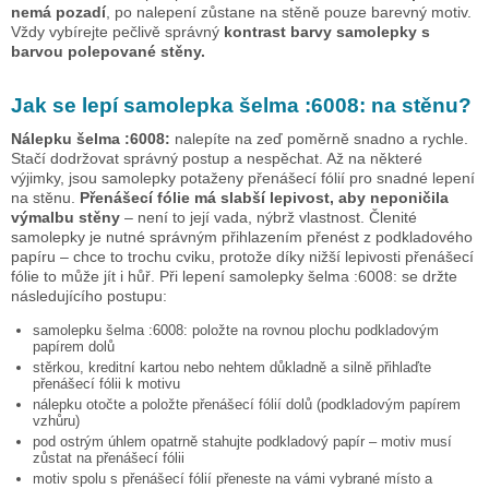
nemá pozadí
, po nalepení zůstane na stěně pouze barevný motiv.
Vždy vybírejte pečlivě správný
kontrast barvy samolepky s
barvou polepované stěny.
Jak se lepí samolepka
šelma :6008:
na stěnu?
Nálepku
šelma :6008:
nalepíte na zeď poměrně snadno a rychle.
Stačí dodržovat správný postup a nespěchat. Až na některé
výjimky, jsou samolepky potaženy přenášecí fólií pro snadné lepení
na stěnu.
Přenášecí fólie má slabší lepivost, aby neponičila
výmalbu stěny
– není to její vada, nýbrž vlastnost. Členité
samolepky je nutné správným přihlazením přenést z podkladového
papíru – chce to trochu cviku, protože díky nižší lepivosti přenášecí
fólie to může jít i hůř. Při lepení samolepky
šelma :6008:
se držte
následujícího postupu:
samolepku
šelma :6008:
položte na rovnou plochu podkladovým
papírem dolů
stěrkou, kreditní kartou nebo nehtem důkladně a silně přihlaďte
přenášecí fólii k motivu
nálepku otočte a položte přenášecí fólií dolů (podkladovým papírem
vzhůru)
pod ostrým úhlem opatrně stahujte podkladový papír – motiv musí
zůstat na přenášecí fólii
motiv spolu s přenášecí fólií přeneste na vámi vybrané místo a