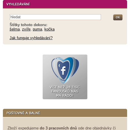
Štítky tohoto dekoru:
šelma
,
zvíře
,
puma
,
kočka
Jak funguje vyhledávání?
Zboží expedujeme
do 3 pracovních dnů
ode dne objednávky či