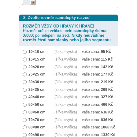
2. Zvolte rozměr samolepky na zeď
ROZMĚR VŽDY OD HRANY K HRANĚ!
Rozměr určuje velikost celé
samolepky
šelma
:6003:
po nelepení na zeď.
Nikdy neuvádíme
rozměr části samolepky nebo jejího segmentu.
10×10 cm
(šířka × výška)
vaše cena:
95
Kč
15×15 cm
(šířka × výška)
vaše cena:
115
Kč
20×20 cm
(šířka × výška)
vaše cena:
142
Kč
25×25 cm
(šířka × výška)
vaše cena:
177
Kč
30×30 cm
(šířka × výška)
vaše cena:
219
Kč
35×35 cm
(šířka × výška)
vaše cena:
269
Kč
40×40 cm
(šířka × výška)
vaše cena:
327
Kč
50×50 cm
(šířka × výška)
vaše cena:
466
Kč
60×60 cm
(šířka × výška)
vaše cena:
636
Kč
70×70 cm
(šířka × výška)
vaše cena:
836
Kč
80×80 cm
(šířka × výška)
vaše cena:
1068
Kč
90×90 cm
(šířka × výška)
vaše cena:
1330
Kč