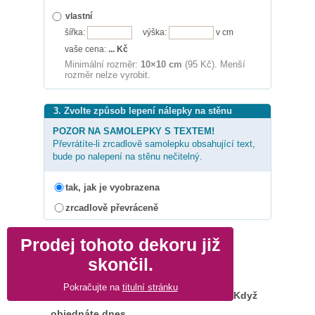
vlastní
šířka:
výška:
v cm
vaše cena:
...
Kč
Minimální rozměr:
10×10 cm
(95 Kč). Menší
rozměr nelze vyrobit.
3. Zvolte způsob lepení nálepky na stěnu
POZOR NA SAMOLEPKY S TEXTEM!
Převrátíte-li zrcadlově samolepku obsahující text,
bude po nalepení na stěnu nečitelný.
tak, jak je vyobrazena
zrcadlově převráceně
Prodej tohoto dekoru již
skončil.
Pokračujte na
titulní stránku
Když
objednáte dnes