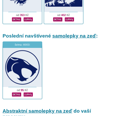
od
353
Kč
od
402
Kč
Poslední navštívené
samolepky na zeď
:
šelma :6003:
od
95
Kč
Abstraktní samolepky na zeď
do vaší