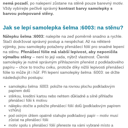
nemá pozadí
, po nalepení zůstane na stěně pouze barevný motiv.
Vždy vybírejte pečlivě správný
kontrast barvy samolepky s
barvou polepované stěny.
Jak se lepí samolepka
šelma :6003:
na stěnu?
Nálepku
šelma :6003:
nalepíte na zeď poměrně snadno a rychle.
Stačí dodržovat správný postup a nespěchat. Až na některé
výjimky, jsou samolepky potaženy přenášecí fólií pro snadné lepení
na stěnu.
Přenášecí fólie má slabší lepivost, aby neponičila
výmalbu stěny
– není to její vada, nýbrž vlastnost. Členité
samolepky je nutné správným přihlazením přenést z podkladového
papíru – chce to trochu cviku, protože díky nižší lepivosti přenášecí
fólie to může jít i hůř. Při lepení samolepky
šelma :6003:
se držte
následujícího postupu:
samolepku
šelma :6003:
položte na rovnou plochu podkladovým
papírem dolů
stěrkou, kreditní kartou nebo nehtem důkladně a silně přihlaďte
přenášecí fólii k motivu
nálepku otočte a položte přenášecí fólií dolů (podkladovým papírem
vzhůru)
pod ostrým úhlem opatrně stahujte podkladový papír – motiv musí
zůstat na přenášecí fólii
motiv spolu s přenášecí fólií přeneste na vámi vybrané místo a