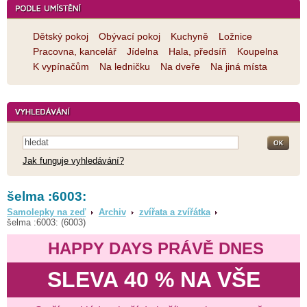
Dětský pokoj
Obývací pokoj
Kuchyně
Ložnice
Pracovna, kancelář
Jídelna
Hala, předsíň
Koupelna
K vypínačům
Na ledničku
Na dveře
Na jiná místa
Jak funguje vyhledávání?
šelma :6003:
Samolepky na zeď
Archiv
zvířata a zvířátka
šelma :6003: (6003)
HAPPY DAYS PRÁVĚ DNES
SLEVA 40 % NA VŠE