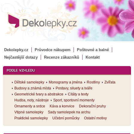
Dekolepky.cz
Průvodce nákupem
Poštovné a balné
Nejčastější dotazy
Recenze zákazníků
Kontakt
Dětské samolepky
Monogramy a jména
Rostliny
Zvířata
Budovy a známá místa
Postavy, siluety a tváře
Geometrické tvary a abstrakce
Citáty a texty
Hudba, noty, nástroje
Sport, sportovní momenty
Ornamenty a srdce
Káva a konvice
Dekorační pruhy
Vtipné samolepky
Sady samolepek na archu
Praktické samolepky
Učební pomůcky
Ostatní motivy