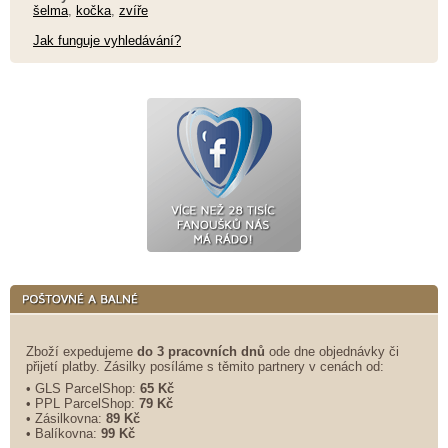
šelma
,
kočka
,
zvíře
Jak funguje vyhledávání?
Zboží expedujeme
do 3 pracovních dnů
ode dne objednávky či
přijetí platby. Zásilky posíláme s těmito partnery v cenách od:
• GLS ParcelShop:
65 Kč
• PPL ParcelShop:
79 Kč
• Zásilkovna:
89 Kč
• Balíkovna:
99 Kč