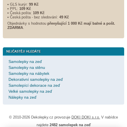
• GLS kurýr:
99 Kč
• PPL:
109 Kč
• Česká pošta:
109 Kč
• Česká pošta - bez sledování:
49 Kč
Objednávky s hodnotou
převyšující 1 000 Kč mají balné a
pošt.
ZDARMA
.
Samolepky na zeď
Samolepky na stěnu
Samolepky na nábytek
Dekorativní samolepky na zeď
Samolepící dekorace na zeď
Velké samolepky na zeď
Nálepky na zeď
© 2010-2026 Dekolepky.cz provozuje
DOKI DOKI s.r.o.
V nabídce
najdete
2482 samolepek na zeď