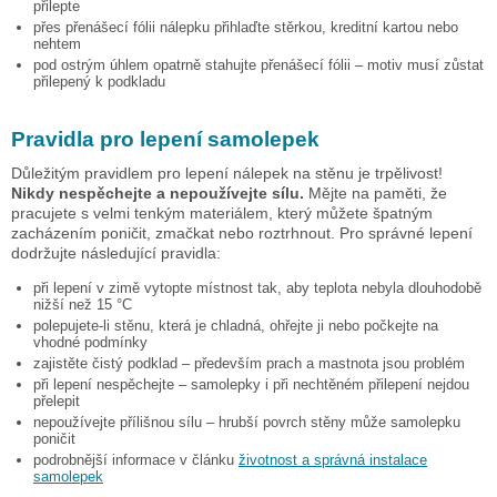
přilepte
přes přenášecí fólii nálepku přihlaďte stěrkou, kreditní kartou nebo
nehtem
pod ostrým úhlem opatrně stahujte přenášecí fólii – motiv musí zůstat
přilepený k podkladu
Pravidla pro lepení samolepek
Důležitým pravidlem pro lepení nálepek na stěnu je trpělivost!
Nikdy nespěchejte a nepoužívejte sílu.
Mějte na paměti, že
pracujete s velmi tenkým materiálem, který můžete špatným
zacházením poničit, zmačkat nebo roztrhnout. Pro správné lepení
dodržujte následující pravidla:
při lepení v zimě vytopte místnost tak, aby teplota nebyla dlouhodobě
nižší než 15 °C
polepujete-li stěnu, která je chladná, ohřejte ji nebo počkejte na
vhodné podmínky
zajistěte čistý podklad – především prach a mastnota jsou problém
při lepení nespěchejte – samolepky i při nechtěném přilepení nejdou
přelepit
nepoužívejte přílišnou sílu – hrubší povrch stěny může samolepku
poničit
podrobnější informace v článku
životnost a správná instalace
samolepek