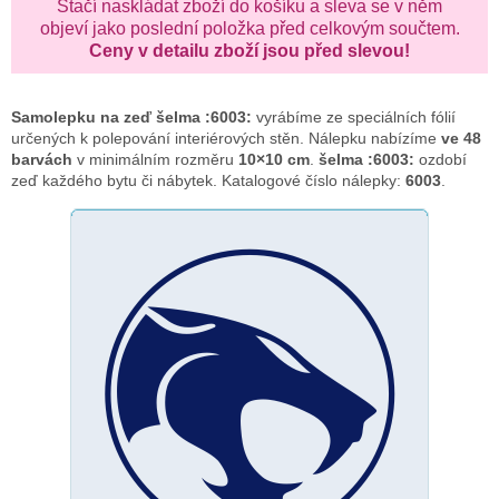
Stačí naskládat zboží do košíku a sleva se v něm
objeví jako poslední položka před celkovým součtem.
Ceny v detailu zboží jsou před slevou!
Samolepku na zeď
šelma :6003:
vyrábíme ze speciálních fólií
určených k polepování interiérových stěn. Nálepku nabízíme
ve 48
barvách
v minimálním rozměru
10×10 cm
.
šelma :6003:
ozdobí
zeď každého bytu či nábytek. Katalogové číslo nálepky:
6003
.