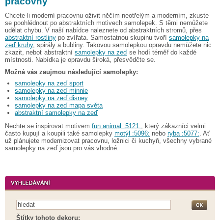
pracovny
Chcete-li moderní pracovnu oživit něčím neotřelým a moderním, zkuste
se poohlédnout po abstraktních motivech samolepek. S těmi nemůžete
udělat chybu. V naší nabídce naleznete od abstraktních stromů, přes
abstraktní rostliny
po zvířata. Samostatnou skupinu tvoří
samolepky na
zeď kruhy
, spirály a bubliny. Takovou samolepkou opravdu nemůžete nic
zkazit, neboť abstraktní
samolepky na zeď
se hodí téměř do každé
místnosti. Nabídka je opravdu široká, přesvědčte se.
Možná vás zaujmou následující samolepky:
samolepky na zeď sport
samolepky na zeď minnie
samolepky na zeď disney
samolepky na zeď mapa světa
abstraktní samolepky na zeď
Nechte se inspirovat motivem
fun animal :5121:
, který zákazníci velmi
často kupují a koupili také samolepky
motýl :5096:
nebo
ryba :5077:
. Ať
už plánujete modernizovat pracovnu, ložnici či kuchyň, všechny vybrané
samolepky na zeď jsou pro vás vhodné.
Štítky tohoto dekoru: