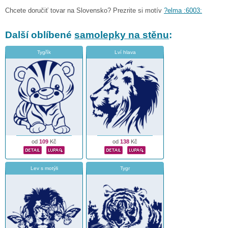
Chcete doručiť tovar na Slovensko? Prezrite si motív
?elma :6003:
Další oblíbené
samolepky na stěnu
:
Tygřík
Lví hlava
od
109
Kč
od
138
Kč
Lev s motýli
Tygr