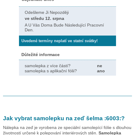
Odešleme Ji Nepozději
ve středu 12. srpna
A U Vás Doma Bude Následující Pracovní
Den.
Uvedené termíny neplatí ve statní svátky!
Důležité informace
samolepka z více částí?
ne
samolepka s aplikační fólii?
ano
Jak vybrat samolepku na zeď
šelma :6003:
?
Nálepka na zeď je vyrobena ze speciální samolepící fólie s dlouhou
životností určené k polepování interiérových stěn.
Samolepka