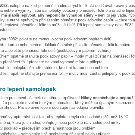
5082:
nalepíte na zeď poměrně snadno a rychle. Stačí dodržovat správný pos
a některé výjimky, jsou samolepky potaženy přenášecí fólií pro snadné lepen
e má slabší lepivost, aby neponičila výmalbu stěny
– není to její vada, nýb
ky je nutné správným přihlazením přenést z podkladového papíru – chce to t
ší lepivosti přenášecí fólie to může jít i hůř. Při lepení samolepky
ryba :5082:
ostupu:
ryba :5082:
položte na rovnou plochu podkladovým papírem dolů
ditní kartou nebo nehtem důkladně a silně přihlaďte přenášecí fólii k motivu
te a položte přenášecí fólií dolů (podkladovým papírem vzhůru)
hlem opatrně stahujte podkladový papír – motiv musí zůstat na přenášecí fól
s přenášecí fólií přeneste na vámi vybrané místo a přilepte
cí fólii nálepku přihlaďte stěrkou, kreditní kartou nebo nehtem
hlem opatrně stahujte přenášecí fólii – motiv musí zůstat přilepený k podkla
pro lepení samolepek
dlem pro lepení nálepek na stěnu je trpělivost!
Nikdy nespěchejte a nepoužív
, že pracujete s velmi tenkým materiálem, který můžete špatným zacházením
ztrhnout. Pro správné lepení dodržujte následující pravidla:
 zimě vytopte místnost tak, aby teplota nebyla dlouhodobě nižší než 15 °C
i stěnu, která je chladná, ohřejte ji nebo počkejte na vhodné podmínky
stý podklad – především prach a mastnota jsou problém
espěchejte – samolepky i při nechtěném přilepení nejdou přelepit