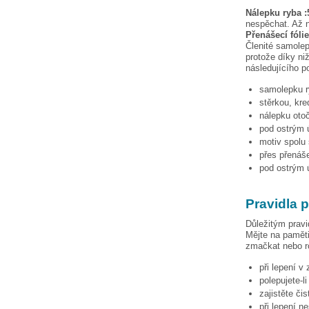
Nálepku
ryba :
nespěchat. Až n
Přenášecí fóli
Členité samolep
protože díky niž
následujícího p
samolepku
stěrkou, kre
nálepku otoč
pod ostrým ú
motiv spolu 
přes přenáše
pod ostrým ú
Pravidla 
Důležitým pravi
Mějte na paměti
zmačkat nebo ro
při lepení v
polepujete-l
zajistěte či
při lepení n