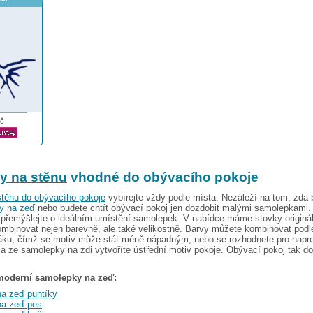
č
y na stěnu
vhodné do obývacího pokoje
těnu do obývacího pokoje
vybírejte vždy podle místa. Nezáleží na tom, zda 
y na zeď
nebo budete chtít obývací pokoj jen dozdobit malými samolepkami.
 přemýšlejte o ideálním umístění samolepek. V nabídce máme stovky originá
mbinovat nejen barevně, ale také velikostně. Barvy můžete kombinovat podl
áku, čímž se motiv může stát méně nápadným, nebo se rozhodnete pro napro
a ze samolepky na zdi vytvoříte ústřední motiv pokoje. Obývací pokoj tak d
 moderní samolepky na zeď:
a zeď puntíky
na zeď pes