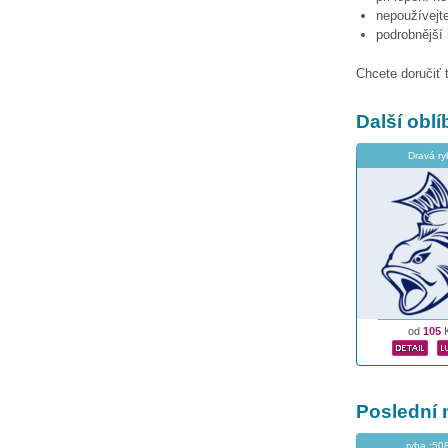
nepoužívejte
podrobnější
Chcete doručiť 
Další obl
Dravá ry
od
105
Poslední 
ryba :50