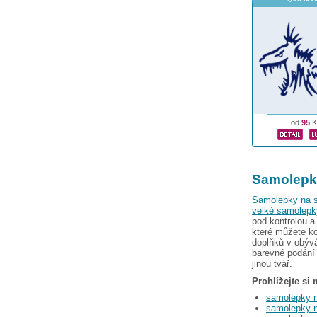
od
95
K
Samolepk
Samolepky na s
velké samolepk
pod kontrolou a
které můžete ko
doplňků v obýv
barevné podání 
jinou tvář.
Prohlížejte si
samolepky n
samolepky 