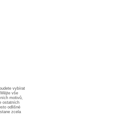
budete vybírat
 Mějte vše
lních motivů,
e ostatních
sto odlišné
ostane zcela