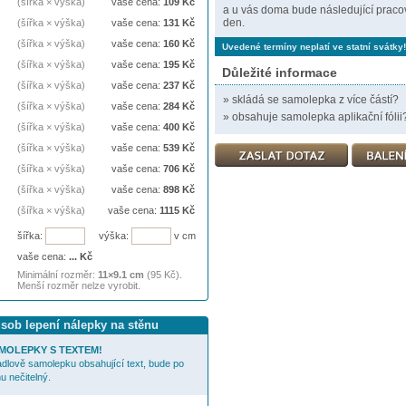
(šířka × výška)
vaše cena:
109
Kč
a u vás doma bude následující praco
den.
(šířka × výška)
vaše cena:
131
Kč
(šířka × výška)
vaše cena:
160
Kč
Uvedené termíny neplatí ve statní svátky!
(šířka × výška)
vaše cena:
195
Kč
Důležité informace
(šířka × výška)
vaše cena:
237
Kč
»
skládá se samolepka z více částí?
(šířka × výška)
vaše cena:
284
Kč
»
obsahuje samolepka aplikační fólii
(šířka × výška)
vaše cena:
400
Kč
(šířka × výška)
vaše cena:
539
Kč
(šířka × výška)
vaše cena:
706
Kč
(šířka × výška)
vaše cena:
898
Kč
(šířka × výška)
vaše cena:
1115
Kč
šířka:
výška:
v cm
vaše cena:
...
Kč
Minimální rozměr:
11×9.1 cm
(95 Kč).
Menší rozměr nelze vyrobit.
ůsob lepení nálepky na stěnu
MOLEPKY S TEXTEM!
cadlově samolepku obsahující text, bude po
u nečitelný.