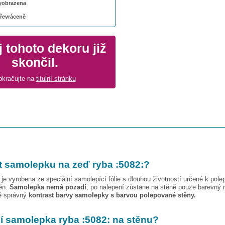
 vyobrazena
převráceně
 tohoto dekoru již
skončil.
okračujte na
titulní stránku
t samolepku na zeď
ryba :5082:
?
je vyrobena ze speciální samolepící fólie s dlouhou životností určené k pole
těn.
Samolepka nemá pozadí
, po nalepení zůstane na stěně pouze barevný 
vě správný
kontrast barvy samolepky s barvou polepované stěny.
pí samolepka
ryba :5082:
na stěnu?