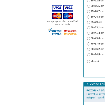
15×12,4 cm
20×16,5 cm
25×20,7 cm
30×24,8 cm
Akceptujeme všechny běžné
35×29 cm
platební karty
40×33,1 cm
50×41,4 cm
60×49,6 cm
70×57,9 cm
80×66,2 cm
90×74,5 cm
vlastní
3. Zvolte zp
POZOR NA SA
Převrátíte-li zr
nalepení na stěn