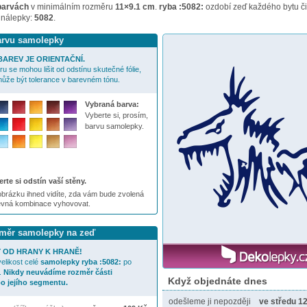
barvách
v minimálním rozměru
11×9.1 cm
.
ryba :5082:
ozdobí zeď každého bytu či
 nálepky:
5082
.
barvu samolepky
AREV JE ORIENTAČNÍ.
u se mohou lišit od odstínu skutečné fólie,
ůže být tolerance v barevném tónu.
Vybraná barva:
Vyberte si, prosím,
barvu samolepky.
rte si odstín vaší stěny.
brázku ihned vidíte, zda vám bude zvolená
evná kombinace vyhovovat.
ozměr samolepky na zeď
 OD HRANY K HRANĚ!
elikost celé
samolepky
ryba :5082:
po
.
Nikdy neuvádíme rozměr části
Když objednáte dnes
o jejího segmentu.
odešleme ji nepozději
ve středu 12