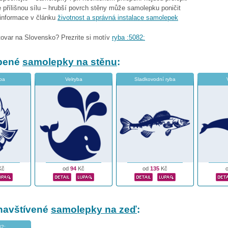
 přílišnou sílu – hrubší povrch stěny může samolepku poničit
 informace v článku
životnost a správná instalace samolepek
tovar na Slovensko? Prezrite si motív
ryba :5082:
íbené
samolepky na stěnu
:
ba
Velryba
Sladkovodní ryba
Kč
od
94
Kč
od
135
Kč
navštívené
samolepky na zeď
:
82: