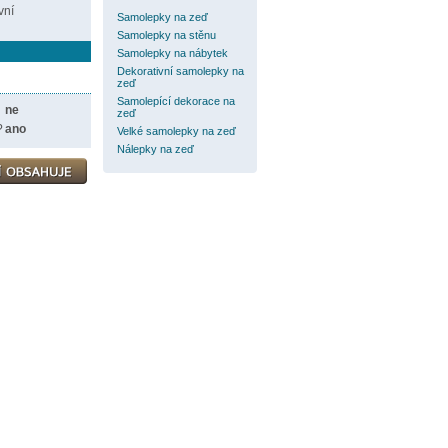
vní
Samolepky na zeď
Samolepky na stěnu
Samolepky na nábytek
Dekorativní samolepky na
zeď
Samolepící dekorace na
ne
zeď
?
ano
Velké samolepky na zeď
Nálepky na zeď