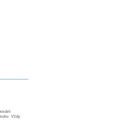
pování
motiv. Vždy