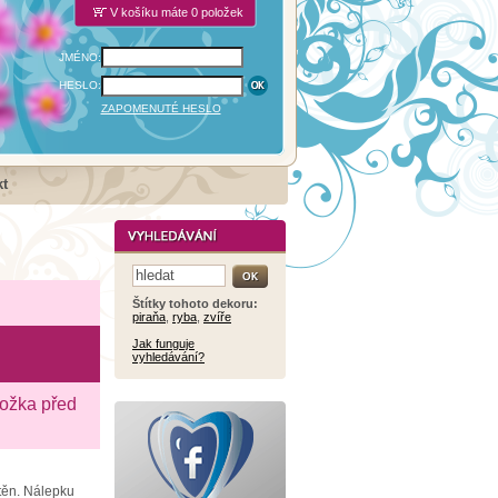
V košíku máte 0 položek
JMÉNO:
HESLO:
ZAPOMENUTÉ HESLO
t
Štítky tohoto dekoru:
piraňa
,
ryba
,
zvíře
Jak funguje
vyhledávání?
ložka před
stěn. Nálepku