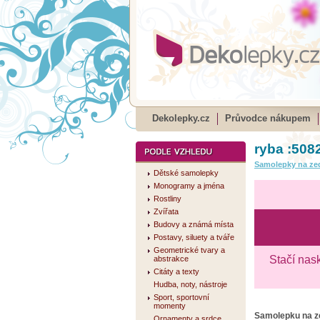
Dekolepky.cz
Průvodce nákupem
ryba :508
Samolepky na ze
Dětské samolepky
Monogramy a jména
Rostliny
Zvířata
Budovy a známá místa
Postavy, siluety a tváře
Geometrické tvary a
Stačí nas
abstrakce
Citáty a texty
Hudba, noty, nástroje
Sport, sportovní
momenty
Samolepku na 
Ornamenty a srdce