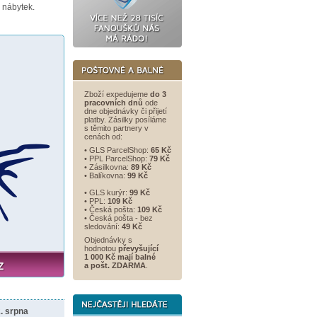
 nábytek.
Zboží expedujeme
do 3
pracovních dnů
ode
dne objednávky či přijetí
platby. Zásilky posíláme
s těmito partnery v
cenách od:
• GLS ParcelShop:
65 Kč
• PPL ParcelShop:
79 Kč
• Zásilkovna:
89 Kč
• Balíkovna:
99 Kč
• GLS kurýr:
99 Kč
• PPL:
109 Kč
• Česká pošta:
109 Kč
• Česká pošta - bez
sledování:
49 Kč
Objednávky s
hodnotou
převyšující
1 000 Kč mají balné
a
pošt. ZDARMA
.
. srpna