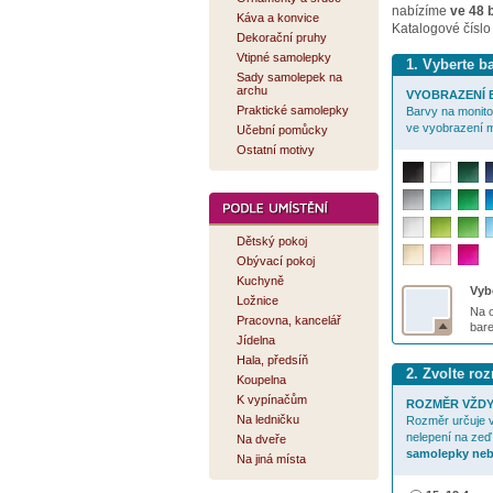
nabízíme
ve 48 
Káva a konvice
Katalogové číslo
Dekorační pruhy
Vtipné samolepky
1. Vyberte 
Sady samolepek na
archu
VYOBRAZENÍ B
Praktické samolepky
Barvy na monitor
ve vyobrazení m
Učební pomůcky
Ostatní motivy
Dětský pokoj
Obývací pokoj
Kuchyně
Vybe
Ložnice
Na o
Pracovna, kancelář
bar
Jídelna
Hala, předsíň
2. Zvolte r
Koupelna
K vypínačům
ROZMĚR VŽDY
Na ledničku
Rozměr určuje v
nelepení na zeď
Na dveře
samolepky neb
Na jiná místa