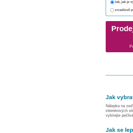
tak, jak je
zrcadlově 
Prodej
P
Jak vybra
Nálepka na zeď 
interiérových s
vybírejte pečli
Jak se le