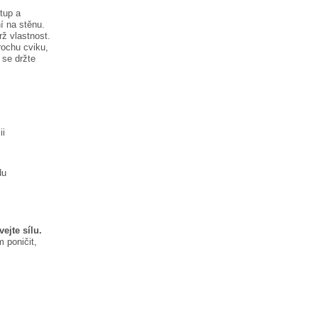
tup a
í na stěnu.
rž vlastnost.
rochu cviku,
se držte
ii
du
ejte sílu.
 poničit,