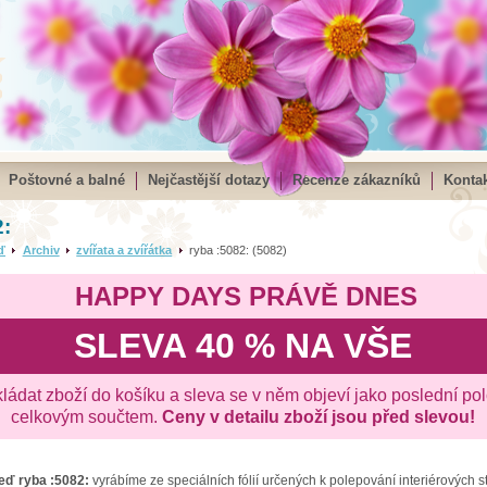
Poštovné a balné
Nejčastější dotazy
Recenze zákazníků
Kontak
2:
ď
Archiv
zvířata a zvířátka
ryba :5082: (5082)
HAPPY DAYS PRÁVĚ DNES
SLEVA 40 % NA VŠE
kládat zboží do košíku a sleva se v něm objeví jako poslední po
celkovým součtem.
Ceny v detailu zboží jsou před slevou!
zeď
ryba :5082:
vyrábíme ze speciálních fólií určených k polepování interiérových 