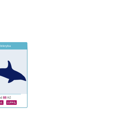
Veleryba
od
88
Kč