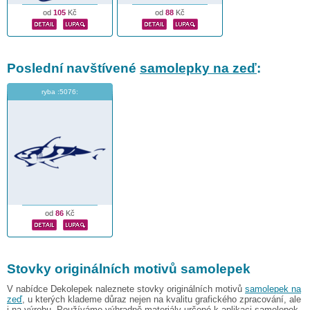
od
105
Kč
od
88
Kč
Poslední navštívené
samolepky na zeď
:
ryba :5076:
od
86
Kč
Stovky originálních motivů samolepek
V nabídce Dekolepek naleznete stovky originálních motivů
samolepek na
zeď
, u kterých klademe důraz nejen na kvalitu grafického zpracování, ale
i na výrobu. Používáme výhradně materiály určené k aplikaci samolepek