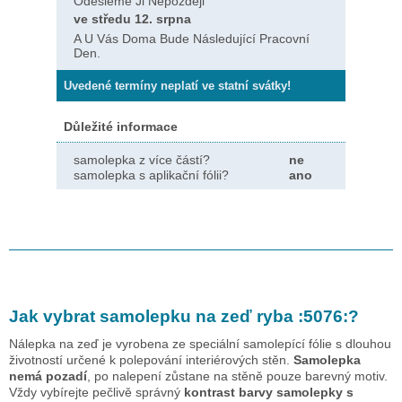
Odešleme Ji Nepozději
ve středu 12. srpna
A U Vás Doma Bude Následující Pracovní
Den.
Uvedené termíny neplatí ve statní svátky!
Důležité informace
samolepka z více částí?
ne
samolepka s aplikační fólii?
ano
Jak vybrat samolepku na zeď
ryba :5076:
?
Nálepka na zeď je vyrobena ze speciální samolepící fólie s dlouhou
životností určené k polepování interiérových stěn.
Samolepka
nemá pozadí
, po nalepení zůstane na stěně pouze barevný motiv.
Vždy vybírejte pečlivě správný
kontrast barvy samolepky s