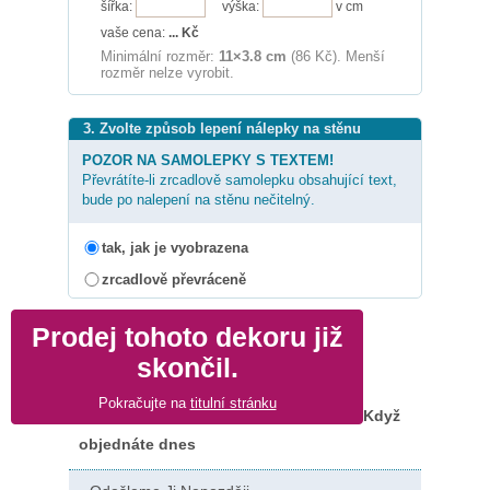
šířka:
výška:
v cm
vaše cena:
...
Kč
Minimální rozměr:
11×3.8 cm
(86 Kč). Menší
rozměr nelze vyrobit.
3. Zvolte způsob lepení nálepky na stěnu
POZOR NA SAMOLEPKY S TEXTEM!
Převrátíte-li zrcadlově samolepku obsahující text,
bude po nalepení na stěnu nečitelný.
tak, jak je vyobrazena
zrcadlově převráceně
Prodej tohoto dekoru již
skončil.
Pokračujte na
titulní stránku
Když
objednáte dnes