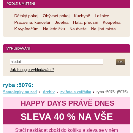
Dětský pokoj
Obývací pokoj
Kuchyně
Ložnice
Pracovna, kancelář
Jídelna
Hala, předsíň
Koupelna
K vypínačům
Na ledničku
Na dveře
Na jiná místa
Jak funguje vyhledávání?
ryba :5076:
Samolepky na zeď
Archiv
zvířata a zvířátka
ryba :5076: (5076)
HAPPY DAYS PRÁVĚ DNES
SLEVA 40 % NA VŠE
Stačí naskládat zboží do košíku a sleva se v něm