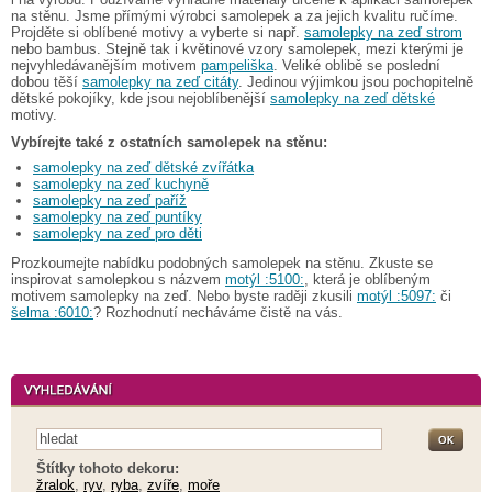
na stěnu. Jsme přímými výrobci samolepek a za jejich kvalitu ručíme.
Projděte si oblíbené motivy a vyberte si např.
samolepky na zeď strom
nebo bambus. Stejně tak i květinové vzory samolepek, mezi kterými je
nejvyhledávanějším motivem
pampeliška
. Veliké oblibě se poslední
dobou těší
samolepky na zeď citáty
. Jedinou výjimkou jsou pochopitelně
dětské pokojíky, kde jsou nejoblíbenější
samolepky na zeď dětské
motivy.
Vybírejte také z ostatních samolepek na stěnu:
samolepky na zeď dětské zvířátka
samolepky na zeď kuchyně
samolepky na zeď paříž
samolepky na zeď puntíky
samolepky na zeď pro děti
Prozkoumejte nabídku podobných samolepek na stěnu. Zkuste se
inspirovat samolepkou s názvem
motýl :5100:
, která je oblíbeným
motivem samolepky na zeď. Nebo byste raději zkusili
motýl :5097:
či
šelma :6010:
? Rozhodnutí necháváme čistě na vás.
Štítky tohoto dekoru:
žralok
,
ryv
,
ryba
,
zvíře
,
moře