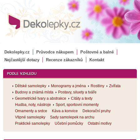
Dekolepky.cz
Průvodce nákupem
Poštovné a balné
Nejčastější dotazy
Recenze zákazníků
Kontakt
Dětské samolepky
Monogramy a jména
Rostliny
Zvířata
Budovy a známá místa
Postavy, siluety a tváře
Geometrické tvary a abstrakce
Citáty a texty
Hudba, noty, nástroje
Sport, sportovní momenty
Ornamenty a srdce
Káva a konvice
Dekorační pruhy
Vtipné samolepky
Sady samolepek na archu
Praktické samolepky
Učební pomůcky
Ostatní motivy