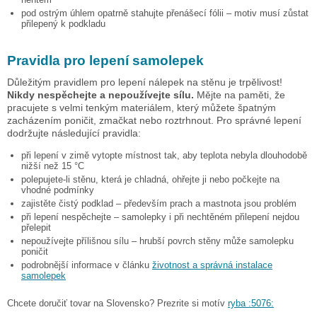
pod ostrým úhlem opatrně stahujte přenášecí fólii – motiv musí zůstat
přilepený k podkladu
Pravidla pro lepení samolepek
Důležitým pravidlem pro lepení nálepek na stěnu je trpělivost!
Nikdy nespěchejte a nepoužívejte sílu.
Mějte na paměti, že
pracujete s velmi tenkým materiálem, který můžete špatným
zacházením poničit, zmačkat nebo roztrhnout. Pro správné lepení
dodržujte následující pravidla:
při lepení v zimě vytopte místnost tak, aby teplota nebyla dlouhodobě
nižší než 15 °C
polepujete-li stěnu, která je chladná, ohřejte ji nebo počkejte na
vhodné podmínky
zajistěte čistý podklad – především prach a mastnota jsou problém
při lepení nespěchejte – samolepky i při nechtěném přilepení nejdou
přelepit
nepoužívejte přílišnou sílu – hrubší povrch stěny může samolepku
poničit
podrobnější informace v článku
životnost a správná instalace
samolepek
Chcete doručiť tovar na Slovensko? Prezrite si motív
ryba :5076: