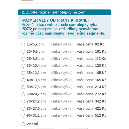
2. Zvolte rozměr samolepky na zeď
ROZMĚR VŽDY OD HRANY K HRANĚ!
Rozměr určuje velikost celé
samolepky
ryba
:5076:
po nelepení na zeď.
Nikdy neuvádíme
rozměr části samolepky nebo jejího segmentu.
15×5,2 cm
(šířka × výška)
vaše cena:
92
Kč
20×6,9 cm
(šířka × výška)
vaše cena:
101
Kč
25×8,6 cm
(šířka × výška)
vaše cena:
113
Kč
30×10,4 cm
(šířka × výška)
vaše cena:
128
Kč
35×12,1 cm
(šířka × výška)
vaše cena:
145
Kč
40×13,8 cm
(šířka × výška)
vaše cena:
165
Kč
50×17,3 cm
(šířka × výška)
vaše cena:
214
Kč
60×20,7 cm
(šířka × výška)
vaše cena:
272
Kč
70×24,2 cm
(šířka × výška)
vaše cena:
342
Kč
80×27,6 cm
(šířka × výška)
vaše cena:
421
Kč
90×31,1 cm
(šířka × výška)
vaše cena:
512
Kč
vlastní