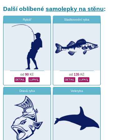
Další oblíbené
samolepky na stěnu
:
Rybář
Sladkovodní ryba
od
90
Kč
od
135
Kč
Dravá ryba
Veleryba