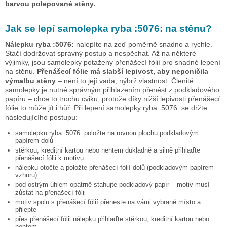
barvou polepované stěny.
Jak se lepí samolepka
ryba :5076:
na stěnu?
Nálepku
ryba :5076:
nalepíte na zeď poměrně snadno a rychle.
Stačí dodržovat správný postup a nespěchat. Až na některé
výjimky, jsou samolepky potaženy přenášecí fólií pro snadné lepení
na stěnu.
Přenášecí fólie má slabší lepivost, aby neponičila
výmalbu stěny
– není to její vada, nýbrž vlastnost. Členité
samolepky je nutné správným přihlazením přenést z podkladového
papíru – chce to trochu cviku, protože díky nižší lepivosti přenášecí
fólie to může jít i hůř. Při lepení samolepky
ryba :5076:
se držte
následujícího postupu:
samolepku
ryba :5076:
položte na rovnou plochu podkladovým
papírem dolů
stěrkou, kreditní kartou nebo nehtem důkladně a silně přihlaďte
přenášecí fólii k motivu
nálepku otočte a položte přenášecí fólií dolů (podkladovým papírem
vzhůru)
pod ostrým úhlem opatrně stahujte podkladový papír – motiv musí
zůstat na přenášecí fólii
motiv spolu s přenášecí fólií přeneste na vámi vybrané místo a
přilepte
přes přenášecí fólii nálepku přihlaďte stěrkou, kreditní kartou nebo
nehtem