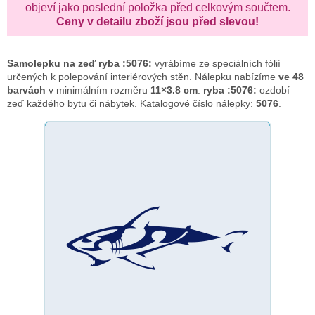
objeví jako poslední položka před celkovým součtem.
Ceny v detailu zboží jsou před slevou!
Samolepku na zeď
ryba :5076:
vyrábíme ze speciálních fólií
určených k polepování interiérových stěn. Nálepku nabízíme
ve 48
barvách
v minimálním rozměru
11×3.8 cm
.
ryba :5076:
ozdobí
zeď každého bytu či nábytek. Katalogové číslo nálepky:
5076
.